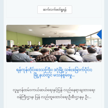
ဆက်လက်ဖတ်ရှုရန်
ဖေ
ရန်ကုန်တိုင်းဒေသကြီး၊ ဒဂုံမြို့သစ်(မြောက်ပိုင်း)
မြို့နယ်တွင် မသန်စွမ်းမှု...
လူမှုဝန်ထမ်း၊ကယ်ဆယ်ရေးနှင့်ပြန် လည်နေရာချထားရေး
ဝန်ကြီးဌာန၊ ပြန် လည်ထူထောင်ရေးဦးစီးဌာနမှ ဦး...