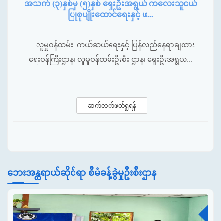
အသက် (၃)နှစ်မှ (၅)နှစ် ရှေးဦးအရွယ် ကလေးသူငယ်
ပြုစုပျိုးထောင်ရေးနှင့် ဖ...
လူမှုဝန်ထမ်း၊ ကယ်ဆယ်ရေးနှင့် ပြန်လည်နေရာချထား
ရေးဝန်ကြီးဌာန၊ လူမှုဝန်ထမ်းဦးစီး ဌာန၊ ရှေးဦးအရွယ...
ဆက်လက်ဖတ်ရှုရန်
ဘေးအန္တရာယ်ဆိုင်ရာ စီမံခန့်ခွဲမှုဦးစီးဌာန
ဇူ