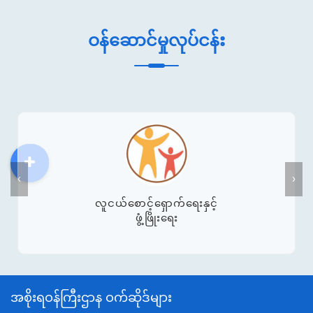
ဝန်ဆောင်မှုလုပ်ငန်း
DDM
MOS
DSW
DOR
‹
›
လူငယ်စောင့်ရှောက်ရေးနှင့်
ဖွံ့ဖြိုးရေး
အစိုးရဝန်ကြီးဌာန ဝက်ဆိုဒ်များ