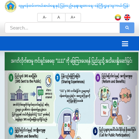
A-
A
A+
Previous
Nex