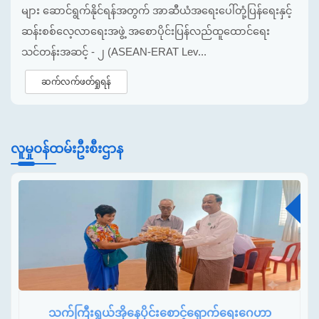
များ ဆောင်ရွက်နိုင်ရန်အတွက် အာဆီယံအရေးပေါ်တုံ့ပြန်ရေးနှင့်
ဆန်းစစ်လေ့လာရေးအဖွဲ့ အစောပိုင်းပြန်လည်ထူထောင်ရေး
သင်တန်းအဆင့် - ၂ (ASEAN-ERAT Lev...
ဆက်လက်ဖတ်ရှုရန်
လူမှုဝန်ထမ်းဦးစီးဌာန
ဩ
သက်ကြီးရွယ်အိုနေပိုင်းစောင့်ရှောက်ရေးဂေဟာ