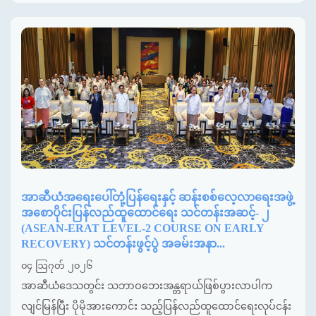
အာဆီယံအရေးပေါ်တုံ့ပြန်ရေးနှင့် ဆန်းစစ်လေ့လာရေးအဖွဲ့
အစောပိုင်းပြန်လည်ထူထောင်ရေး သင်တန်းအဆင့်- ၂
(ASEAN-ERAT LEVEL-2 COURSE ON EARLY
RECOVERY) သင်တန်းဖွင့်ပွဲ အခမ်းအနာ...
၀၄ ဩဂုတ် ၂၀၂၆
အာဆီယံဒေသတွင်း သဘာဝဘေးအန္တရာယ်ဖြစ်ပွားလာပါက
လျင်မြန်ပြီး ပိုမိုအားကောင်း သည့်ပြန်လည်ထူထောင်ရေးလုပ်ငန်း