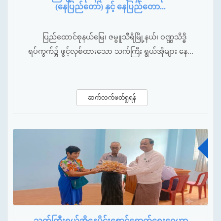
(နေပြည်တော်) နှင့် နေပြည်တော...
ပြည်ထောင်စုနယ်မြေ၊ ဇမ္ဗူသီရိမြို့နယ်၊ ဝဏ္ဏသိဒ္ဓိ
ရပ်ကွက်၌ ဖွင့်လှစ်ထားသော သက်ကြီး ရွယ်အိုများ နေ...
ဆက်လက်ဖတ်ရှုရန်
ဩ
သက်ကြီးရွယ်အိုနေပိုင်းစောင့်ရှောက်ရေးဂေဟာ