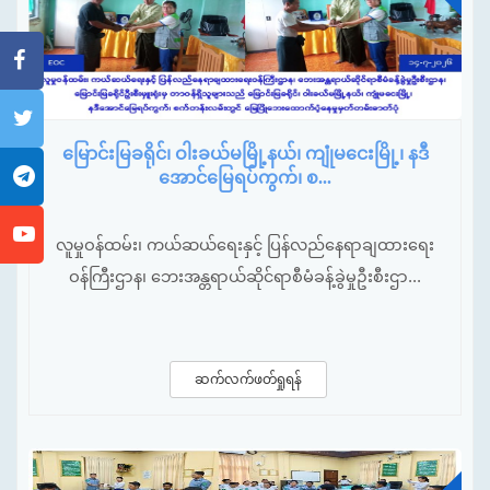
မြောင်းမြခရိုင်၊ ဝါးခယ်မမြို့နယ်၊ ကျုံမငေးမြို့၊ နဒီ
အောင်မြေရပ်ကွက်၊ စ...
လူမှုဝန်ထမ်း၊ ကယ်ဆယ်ရေးနှင့် ပြန်လည်နေရာချထားရေး
ဝန်ကြီးဌာန၊ ဘေးအန္တရာယ်ဆိုင်ရာစီမံခန့်ခွဲမှုဦးစီးဌာ...
ဆက်လက်ဖတ်ရှုရန်