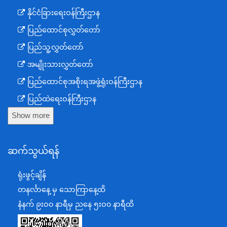
နိုင်ငံခြားရေးဝန်ကြီးဌာန
ပြည်ထောင်စုလွှတ်တော်
ပြည်သူ့လွှတ်တော်
အမျိုးသားလွှတ်တော်
ပြည်ထောင်စုအစိုးရအဖွဲ့ရုံးဝန်ကြီးဌာန
ပြည်ထဲရေးဝန်ကြီးဌာန
Show more
ကာကွယ်ရေးဝန်ကြီးဌာန
နယ်စပ်ရေးရာဝန်ကြီးဌာန
ဆက်သွယ်ရန်
စီမံကိန်း၊ဘဏ္ဍာရေးနှင့်စက်မှုဝန်ကြီးဌာန
ရင်းနှီးမြှုပ်နှံမှုနှင့် နိုင်ငံခြားစီးပွားဆက်သွယ်ရေးဝန်ကြီးဌာန
ရုံးဖွင့်ချိန်
အပြည်ပြည်ဆိုင်ရာပူးပေါင်းဆောင်ရွက်ရေးဝန်ကြီးဌာန
တနင်္လာနေ့ မှ သောကြာနေ့ထိ
ပြန်ကြားရေးဝန်ကြီးဌာန
နံနက် ၉းဝ၀ နာရီမှ ညနေ ၅းဝ၀ နာရီထိ
သာသနာရေးနှင့် ယဉ်ကျေးမှုဝန်ကြီးဌာန