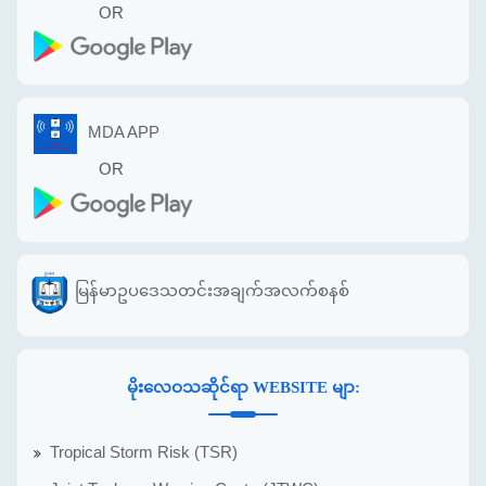
OR
MDA APP
OR
မြန်မာဥပဒေသတင်းအချက်အလက်စနစ်
မိုးလေဝသဆိုင်ရာ WEBSITE မျာ:
Tropical Storm Risk (TSR)