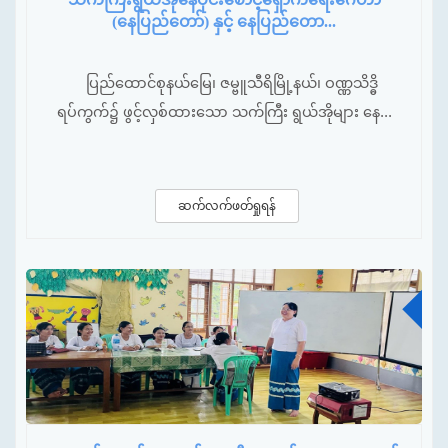
(နေပြည်တော်) နှင့် နေပြည်တော...
ပြည်ထောင်စုနယ်မြေ၊ ဇမ္ဗူသီရိမြို့နယ်၊ ဝဏ္ဏသိဒ္ဓိ
ရပ်ကွက်၌ ဖွင့်လှစ်ထားသော သက်ကြီး ရွယ်အိုများ နေ...
ဆက်လက်ဖတ်ရှုရန်
ဩ