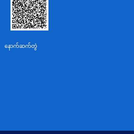
စိုက်ပျိုးရေး၊မွေးမြူရေးနှင့်ဆည်မြောင်းဝန်ကြီးဌာန
ပို့ဆောင်ရေးနှင့်ဆက်သွယ်ရေးဝန်ကြီးဌာန
သယံဇာတနှင့်ပတ်ဝန်းကျင်ထိန်းသိမ်းရေးဝန်ကြီးဌာန
လျှပ်စစ်နှင့်စွမ်းအင်ဝန်ကြီးဌာန
နောက်ဆက်တွဲ
အလုပ်သမား၊လူဝင်မှုကြီးကြပ်ရေးနှင့်ပြည်သူ့အင်အား
ဝန်ကြီးဌာန
စီးပွားရေးနှင့်ကူးသန်းရောင်းဝယ်ရေးဝန်ကြီးဌာန
ပညာရေးဝန်ကြီးဌာန
ကျန်းမာရေးနှင့်အားကစားဝန်ကြီးဌာန
ဆောက်လုပ်ရေးဝန်ကြီးဌာန
လူမူဝန်ထမ်း၊ကယ်ဆယ်ရေးနှင့်ပြန်လည်နေရာချထားရေး
ဝန်ကြီးဌာန
ဟိုတယ်နှင့်ခရီးသွားလာရေးဝန်ကြီးဌာန