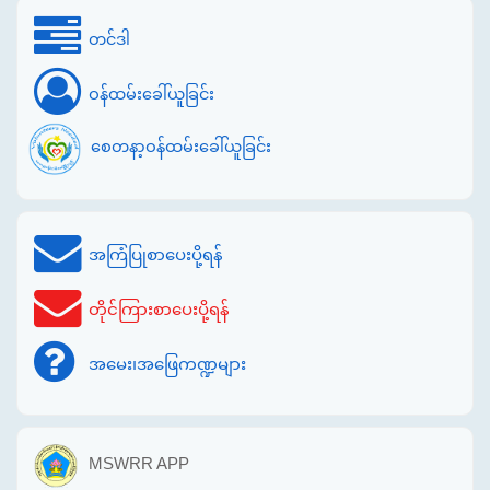
တင်ဒါ
ဝန်ထမ်းခေါ်ယူခြင်း
စေတနာ့ဝန်ထမ်းခေါ်ယူခြင်း
အကြံပြုစာပေးပို့ရန်
တိုင်ကြားစာပေးပို့ရန်
အမေး၊အဖြေကဏ္ဍများ
MSWRR APP