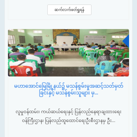
ဆက်လက်ဖတ်ရှုရန်
မတ်
မဟာအောင်မြေမြို့နယ်၌ မသန်စွမ်းမှုအဆင့်သတ်မှတ်
ခြင်းနှင့် မသန်စွမ်းသူများ မှ...
လူမှုဝန်ထမ်း၊ ကယ်ဆယ်ရေးနှင့် ပြန်လည်နေရာချထားရေး
ဝန်ကြီးဌာန၊ ပြန်လည်ထူထောင်ရေးဦးစီးဌာနမှ ဦး...