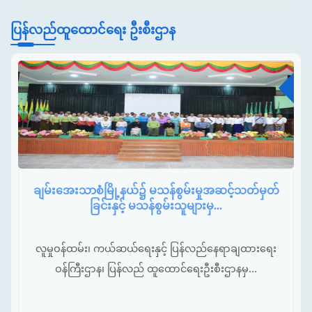
ပြန်လည်ထူထောင်ရေး ဦးစီးဌာန
မတ်
ချမ်းအေးသာစံမြို့နယ်၌ မသန်စွမ်းမှုအဆင့်သတ်မှတ်
ခြင်းနှင့် မသန်စွမ်းသူများမှ...
လူမှုဝန်ထမ်း၊ ကယ်ဆယ်ရေးနှင့် ပြန်လည်နေရာချထားရေး
ဝန်ကြီးဌာန၊ ပြန်လည် ထူထောင်ရေးဦးစီးဌာနမှ...