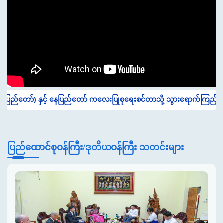
) နှင့် နေပြည်တော် ကလေးပြုစုရေးစင်တာသို့ သွားရောက်ကြည့်ရှုခြင်း
ပြည်ထောင်စုဝန်ကြီး/ဒုတိယဝန်ကြီး သတင်းများ