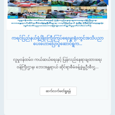
ဇူ
ကရင်ပြည်နယ်ဖွံ့ဖြိုးကြီးကြပ်ရေးမှူးရုံးတွင်အသိပညာ
ပေးဟောပြောပွဲဆောင်ရွက...
လူမှုဝန်ထမ်း၊ ကယ်ဆယ်ရေးနှင့် ပြန်လည်နေရာချထားရေး
ဝန်ကြီးဌာန၊ ဘေးအန္တရာယ် ဆိုင်ရာစီမံခန့်ခွဲမှုဦးစီးဌ...
ဆက်လက်ဖတ်ရှုရန်