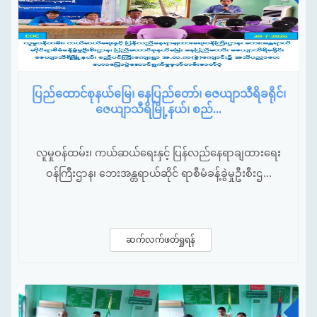
ပြည်ထောင်စုနယ်မြေ၊ နေပြည်တော်၊ ဇေယျာသီရိခရိုင်၊
ဇေယျာသီရိမြို့နယ်၊ စည်...
လူမှုဝန်ထမ်း၊ ကယ်ဆယ်ရေးနှင့် ပြန်လည်နေရာချထားရေး
ဝန်ကြီးဌာန၊ ဘေးအန္တရာယ်ဆိုင် ရာစီမံခန့်ခွဲမှုဦးစီးဌ...
ဆက်လက်ဖတ်ရှုရန်
ဇူ