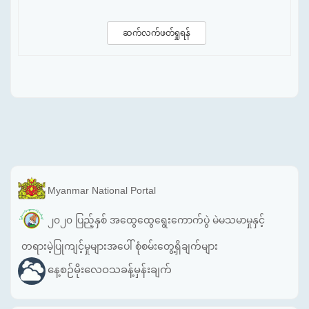
ဆက်လက်ဖတ်ရှုရန်
Myanmar National Portal
၂၀၂၀ ပြည့်နှစ် အထွေထွေရွေးကောက်ပွဲ မဲမသမာမှုနှင့်
တရားမဲ့ပြုကျင့်မှုများအပေါ် စုံစမ်းတွေ့ရှိချက်များ
နေ့စဉ်မိုးလေဝသခန့်မှန်းချက်