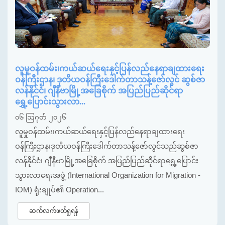
လူမှုဝန်ထမ်း၊ကယ်ဆယ်ရေးနှင့်ပြန်လည်နေရာချထားရေး
ဝန်ကြီးဌာန၊ ဒုတိယဝန်ကြီးဒေါက်တာသန့်ဇော်လွင် ဆွစ်ဇာ
လန်နိုင်ငံ၊ ဂျီနီဗာမြို့အခြေစိုက် အပြည်ပြည်ဆိုင်ရာ
ရွှေ့ပြောင်းသွားလာ...
၀၆ ဩဂုတ် ၂၀၂၆
လူမှုဝန်ထမ်း၊ကယ်ဆယ်ရေးနှင့်ပြန်လည်နေရာချထားရေး
ဝန်ကြီးဌာန၊ဒုတိယဝန်ကြီးဒေါက်တာသန့်ဇော်လွင်သည်ဆွစ်ဇာ
လန်နိုင်ငံ၊ ဂျီနီဗာမြို့အခြေစိုက် အပြည်ပြည်ဆိုင်ရာရွှေ့ပြောင်း
သွားလာရေးအဖွဲ့ (International Organization for Migration -
IOM) ရုံးချုပ်၏ Operation...
ဆက်လက်ဖတ်ရှုရန်