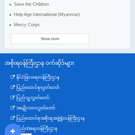
Save the Children
Help Age International (Myanmar)
Mercy Corps
Show more
အစိုးရဝန်ကြီးဌာန ဝက်ဆိုဒ်များ
နိုင်ငံခြားရေးဝန်ကြီးဌာန
ပြည်ထောင်စုလွှတ်တော်
ပြည်သူ့လွှတ်တော်
အမျိုးသားလွှတ်တော်
ပြည်ထောင်စုအစိုးရအဖွဲ့ရုံးဝန်ကြီးဌာန
ပြည်ထဲရေးဝန်ကြီးဌာန