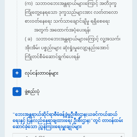
(က) သဘာဝဘေးအန္တရာယ်များကြောင့် အတိဒုက္ခ
ကြုံတွေ့နေရသော ဒုက္ခသည်များအား လတ်တလော
စားဝတ်နေရေး သက်သာချောင်ချိမှု ရရှိစေရေး
အတွက် အထောက်အပံ့ပေးရန်၊
( ခ) သဘာဝဘေးအန္တရာယ်များကြောင့် လူ့အသက်၊
အိုးအိမ်၊ ပစ္စည်းများ ဆုံးရှုံးမှုလျော့နည်းအောင်
ကြိုတင်စီမံဆောင်ရွက်ပေးရန်၊
လုပ်ငန်းတာဝန်များ
ဖွဲ့စည်းပုံ
"ဘေးအန္တရာယ်ဆိုင်ရာစီမံခန့်ခွဲမှုဦးစီးဌာန(ယခင်ကယ်ဆယ်
ရေးနှင့် ပြန်လည်နေရာချထားရေး ဦးစီးဌာန)"တွင် တာဝန်ထမ်း
ဆောင်ခဲ့သော ညွှန်ကြားရေးမှူးချုပ်များ