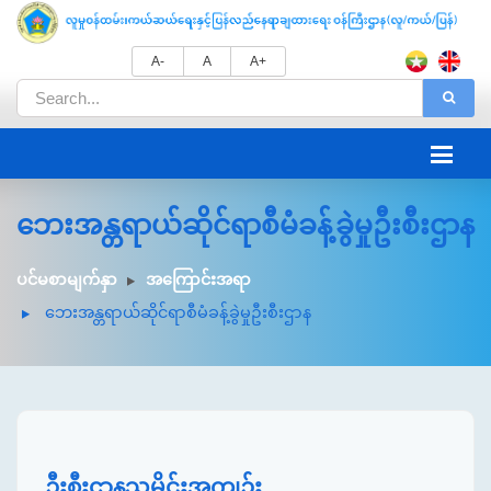
A-
A
A+
ဘေးအန္တရာယ်ဆိုင်ရာစီမံခန့်ခွဲမှုဦးစီးဌာန
ပင်မစာမျက်နှာ
အကြောင်းအရာ
ဘေးအန္တရာယ်ဆိုင်ရာစီမံခန့်ခွဲမှုဦးစီးဌာန
ဦးစီးဌာနသမိုင်းအကျဉ်း