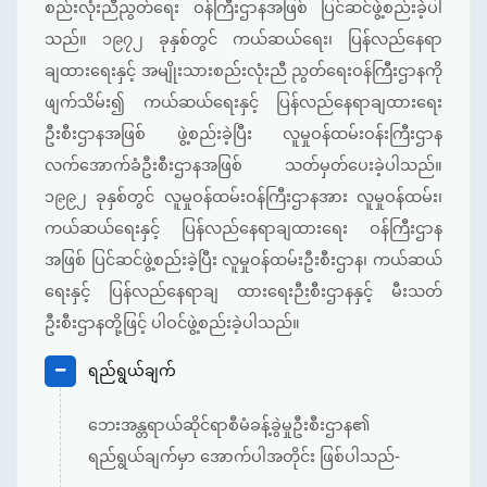
စည်းလုံးညီညွတ်ရေး ဝန်ကြီးဌာနအဖြစ် ပြင်ဆင်ဖွဲ့စည်းခဲ့ပါ
သည်။ ၁၉၇၂ ခုနှစ်တွင် ကယ်ဆယ်ရေး၊ ပြန်လည်နေရာ
ချထားရေးနှင့် အမျိုးသားစည်းလုံးညီ ညွတ်ရေးဝန်ကြီးဌာနကို
ဖျက်သိမ်း၍ ကယ်ဆယ်ရေးနှင့် ပြန်လည်နေရာချထားရေး
ဦးစီးဌာနအဖြစ် ဖွဲ့စည်းခဲ့ပြီး လူမှုဝန်ထမ်းဝန်းကြီးဌာန
လက်အောက်ခံဦးစီးဌာနအဖြစ် သတ်မှတ်ပေးခဲ့ပါသည်။
၁၉၉၂ ခုနှစ်တွင် လူမှုဝန်ထမ်းဝန်ကြီးဌာနအား လူမှုဝန်ထမ်း၊
ကယ်ဆယ်ရေးနှင့် ပြန်လည်နေရာချထားရေး ဝန်ကြီးဌာန
အဖြစ် ပြင်ဆင်ဖွဲ့စည်းခဲ့ပြီး လူမှုဝန်ထမ်းဦးစီးဌာန၊ ကယ်ဆယ်
ရေးနှင့် ပြန်လည်နေရာချ ထားရေးဉီးစီးဌာနနှင့် မီးသတ်
ဦးစီးဌာနတို့ဖြင့် ပါဝင်ဖွဲ့စည်းခဲ့ပါသည်။
ရည်ရွယ်ချက်
ဘေးအန္တရာယ်ဆိုင်ရာစီမံခန့်ခွဲမှုဦးစီးဌာန၏
ရည်ရွယ်ချက်မှာ အောက်ပါအတိုင်း ဖြစ်ပါသည်-