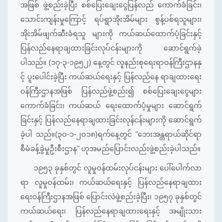
အဖြစ် ဖွဲ့စည်းခဲ့ပြီး စစ်ပြေးချေးငွေပြန်လည် ကောက်ခံခြင်း၊
သောင်းကျန်းမှုကြောင့် ရပ်ရွာအိုးအိမ်များ စွန့်ပစ်ရသူများ၊
အိုးအိမ်ဖျက်ဆီးခံရသူ များကို ကယ်ဆယ်ထောက်ပံ့ခြင်းနှင့်
ပြန်လည်နေရာချထားခြင်းလုပ်ငန်းများကို ဆောင်ရွက်ခဲ့
ပါသည်။ (၁၇-၃-၁၉၅၂) နေ့တွင် လူနည်းစုရေးရာဝန်ကြီးဌာနနှ
င့် ပူးပေါင်းခဲ့ပြီး ကယ်ဆယ်ရေးနှင့် ပြန်လည်နေ ရာချထားရေး
ဝန်ကြီးဌာနအဖြစ် ပြန်လည်ဖွဲ့စည်း၍ စစ်ပြေးချေးငွေများ
ကောက်ခံခြင်း၊ ကယ်ဆယ် ရေးထောက်ပံ့မှုများ ဆောင်ရွက်
ခြင်းနှင့် ပြန်လည်နေရာချထားခြင်းလုန်ငန်းများကို ဆောင်ရွက်
ခဲ့ပါ သည်။(၃ဝ-၁-၂ဝ၁၈)ရက်နေ့တွင် "ဘေးအန္တရာယ်ဆိုင်ရာ
စီမံခန့်ခွဲမှုဦးစီးဌာန" ဟုအမည်ပြောင်းလည်းဖွဲ့စည်းခဲ့ပါသည်။
၁၉၅၃ ခုနှစ်တွင် လူမှုဝန်ထမ်းလုပ်ငန်းများ ပေါ်ပေါက်လာ
ရာ လူမှုဝန်ထမ်း၊ ကယ်ဆယ်ရေးနှင့် ပြန်လည်နေရာချထား
ရေးဝန်ကြီးဌာနအဖြစ် ပြောင်းလဲဖွဲ့စည်းခဲ့ပြီး၊ ၁၉၅၇ ခုနှစ်တွင်
ကယ်ဆယ်ရေး၊ ပြန်လည်နေရာချထားရေးနှင့် အမျိုးသား