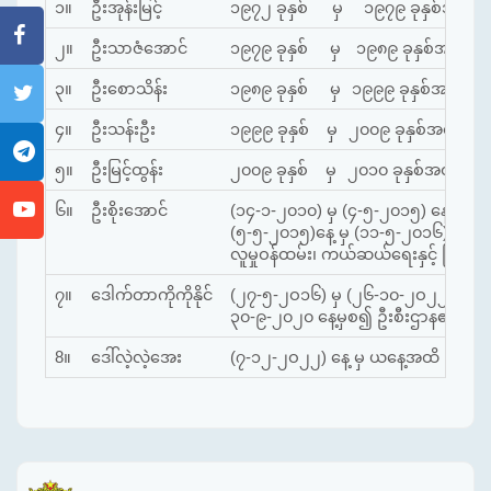
၁။
ဦးအုန်းမြင့်
၁၉၇၂ ခုနှစ်
မှ
၁၉၇၉ ခုနှစ်အထိ
၂။
ဦးသာဇံအောင်
၁၉၇၉ ခုနှစ်
မှ
၁၉၈၉ ခုနှစ်အထိ
၃။
ဦးစောသိန်း
၁၉၈၉ ခုနှစ်
မှ
၁၉၉၉ ခုနှစ်အထိ
၄။
ဦးသန်းဦး
၁၉၉၉ ခုနှစ်
မှ
၂၀၀၉ ခုနှစ်အထိ
၅။
ဦးမြင့်ထွန်း
၂၀၀၉ ခုနှစ်
မှ
၂၀၁၀ ခုနှစ်အထိ (မီး
၆။
ဦးစိုးအောင်
(၁၄-၁-၂၀၁၀) မှ (၄-၅-၂၀၁၅) နေ့အထိ
(၅-၅-၂၀၁၅)နေ့ မှ (၁၁-၅-၂၀၁၆)နေ့အ
လူမှုဝန်ထမ်း၊ ကယ်ဆယ်ရေးနှင့် ပြန်လ
၇။
ဒေါက်တာကိုကိုနိုင်
(၂၇-၅-၂ဝ၁၆) မှ (၂၆-၁၀-၂ဝ၂၂) နေ့
၃၀-၉-၂၀၂၀ နေ့မှစ၍ ဦးစီးဌာန၏ ညွှန်က
8။
ဒေါ်လဲ့လဲ့အေး
(၇-၁၂-၂ဝ၂၂) နေ့ မှ ယနေ့အထိ