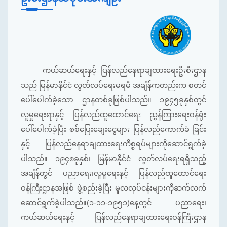
ကယ်ဆယ်ရေးနှင့် ပြန်လည်နေရာချထားရေးဦးစီးဌာန
သည် မြန်မာနိုင်ငံ လွတ်လပ်ရေးမရမီ အချိန်ကတည်းက စတင်
ပေါ်ပေါက်ခဲ့သော ဌာနတစ်ခုဖြစ်ပါသည်။ ၁၉၄၅ခုနှစ်တွင်
လူမှုရေးရာနှင့် ပြန်လည်ထူထောင်ရေး ညွှန်ကြားရေးဝန်ရုံး
ပေါ်‌ပေါက်ခဲ့ပြီး စစ်ပြေးချေးငွေများ ပြန်လည်ကောက်ခံ ခြင်း
နှင့် ပြန်လည်နေရာချထားရေးကိစ္စရပ်များကိုဆောင်ရွက်ခဲ့
ပါသည်။ ၁၉၄၈ခုနှစ်၊ မြန်မာနိုင်ငံ လွတ်လပ်ရေးရရှိသည့်
အချိန်တွင် ပညာရေး၊လူမှုရေးနှင့် ပြန်လည်ထူထောင်ရေး
ဝန်ကြီးဌာနအဖြစ် ဖွဲ့စည်းခဲ့ပြီး မူလလုပ်ငန်းများကိုဆက်လက်
ဆောင်ရွက်ခဲ့ပါသည်။(၁-၁၁-၁၉၅၁)နေ့တွင် ပညာရေး၊
ကယ်ဆယ်ရေးနှင့် ပြန်လည်နေရာချထားရေးဝန်ကြီးဌာန