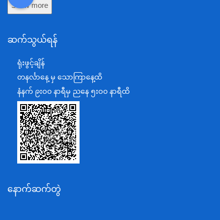
DDM
MOS
DSW
DOR
Show more
ကာကွယ်ရေးဝန်ကြီးဌာန
နယ်စပ်ရေးရာဝန်ကြီးဌာန
ဆက်သွယ်ရန်
စီမံကိန်း၊ဘဏ္ဍာရေးနှင့်စက်မှုဝန်ကြီးဌာန
ရင်းနှီးမြှုပ်နှံမှုနှင့် နိုင်ငံခြားစီးပွားဆက်သွယ်ရေးဝန်ကြီးဌာန
ရုံးဖွင့်ချိန်
အပြည်ပြည်ဆိုင်ရာပူးပေါင်းဆောင်ရွက်ရေးဝန်ကြီးဌာန
တနင်္လာနေ့ မှ သောကြာနေ့ထိ
ပြန်ကြားရေးဝန်ကြီးဌာန
နံနက် ၉းဝ၀ နာရီမှ ညနေ ၅းဝ၀ နာရီထိ
သာသနာရေးနှင့် ယဉ်ကျေးမှုဝန်ကြီးဌာန
စိုက်ပျိုးရေး၊မွေးမြူရေးနှင့်ဆည်မြောင်းဝန်ကြီးဌာန
ပို့ဆောင်ရေးနှင့်ဆက်သွယ်ရေးဝန်ကြီးဌာန
သယံဇာတနှင့်ပတ်ဝန်းကျင်ထိန်းသိမ်းရေးဝန်ကြီးဌာန
လျှပ်စစ်နှင့်စွမ်းအင်ဝန်ကြီးဌာန
နောက်ဆက်တွဲ
အလုပ်သမား၊လူဝင်မှုကြီးကြပ်ရေးနှင့်ပြည်သူ့အင်အား
ဝန်ကြီးဌာန