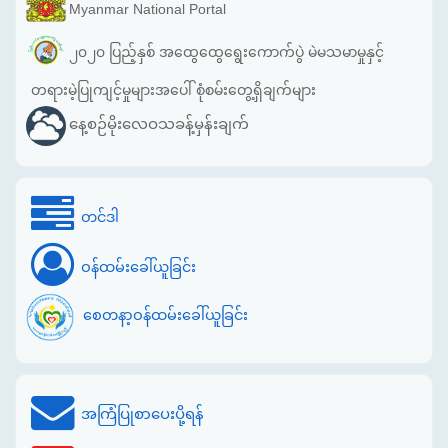
Myanmar National Portal
၂၀၂၀ ပြည့်နှစ် အထွေထွေရွေးကောက်ပွဲ မဲမသမာမှုနှင့်
တရားမဲ့ပြုကျင့်မှုများအပေါ် စုံစမ်းတွေ့ရှိချက်များ
နေ့စဉ်မိုးလေဝသခန့်မှန်းချက်
တင်ဒါ
ဝန်ထမ်းခေါ်ယူခြင်း
စေတနာ့ဝန်ထမ်းခေါ်ယူခြင်း
အကြံပြုစာပေးပို့ရန်