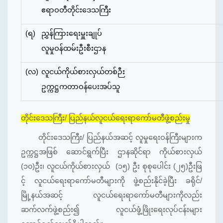
ဧရာဝတီတိုင်းဒေသကြီး
(ရ)
ညွှန်ကြားရေးမှူးချုပ်
လူမှုဝန်ထမ်းဦးစီးဌာန
(လ)
လူငယ်ကိုယ်စားလှယ်တစ်ဉီး
ဥက္ကဋ္ဌကတာဝန်ပေးအပ်သူ
တိုင်းဒေသကြီး/ ပြည်နယ်လူငယ်ရေးရာကော်မတီဖွဲ့စည်းမှု
တိုင်းဒေသကြီး/ ပြည်နယ်အဆင့် လူမှုရေးဝန်ကြီးများက
ဥက္ကဋ္ဌအဖြစ် ဆောင်ရွက်ပြီး ဌာနဆိုင်ရာ ကိုယ်စားလှယ်
(၁၀)ဦး၊ လူငယ်ကိုယ်စားလှယ် (၁၅) ဦး စုစုပေါင်း (၂၅)ဦးဖြ
င့် လူငယ်ရေးရာကော်မတီများကို ဖွဲ့စည်းနိုင်ခဲ့ပြီး ခရိုင်/
မြို့နယ်အဆင့် လူငယ်ရေးရာကော်မတီများကိုလည်း
ဆက်လက်ဖွဲ့စည်း၍ လူငယ်ဖွံ့ဖြိုးရေးလုပ်ငန်းများ