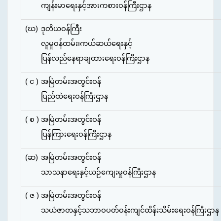
ကျန်းမာရေးနှင့်အားကစားဝန်ကြီးဌာန
(ဃ)
ဒုတိယဝန်ကြီး
လူမှုဝန်ထမ်း၊ကယ်ဆယ်ရေးနှင့်
ပြန်လည်နေရာချထားရေးဝန်ကြီးဌာန
( င )
အမြဲတမ်းအတွင်းဝန်
ပြည်ထဲရေးဝန်ကြီးဌာန
( စ )
အမြဲတမ်းအတွင်းဝန်
ပြန်ကြားရေးဝန်ကြီးဌာန
(ဆ)
အမြဲတမ်းအတွင်းဝန်
သာသနာရေးနှင့်ယဉ်ကျေးမှုဝန်ကြီးဌာန
( ဇ )
အမြဲတမ်းအတွင်းဝန်
သယံဇာတနှင့်သဘာဝပတ်ဝန်းကျင်
ထိန်းသိမ်းရေးဝန်ကြီးဌာန