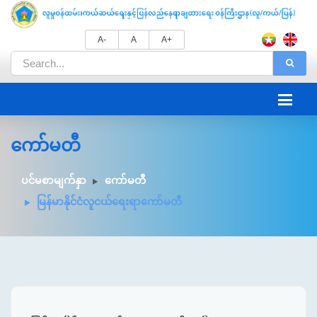
A-
A
A+
ကော်မတီ
ပင်မစာမျက်နှာ
ကော်မတီ
မြန်မာနိုင်ငံလူငယ်ရေးရာကော်မတီ