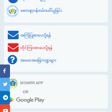
စေတနာ့ဝန်ထမ်းခေါ်ယူခြင်း
အကြံပြုစာပေးပို့ရန်
တိုင်ကြားစာပေးပို့ရန်
အမေး၊အဖြေကဏ္ဍများ
MSWRR APP
OR