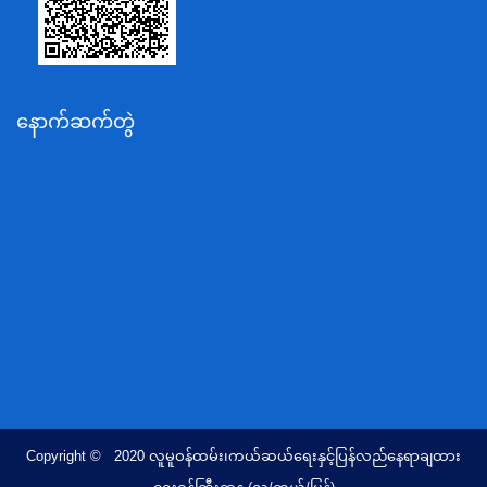
ပို့ဆောင်ရေးနှင့်ဆက်သွယ်ရေးဝန်ကြီးဌာန
သယံဇာတနှင့်ပတ်ဝန်းကျင်ထိန်းသိမ်းရေးဝန်ကြီးဌာန
လျှပ်စစ်နှင့်စွမ်းအင်ဝန်ကြီးဌာန
နောက်ဆက်တွဲ
အလုပ်သမား၊လူဝင်မှုကြီးကြပ်ရေးနှင့်ပြည်သူ့အင်အား
ဝန်ကြီးဌာန
စီးပွားရေးနှင့်ကူးသန်းရောင်းဝယ်ရေးဝန်ကြီးဌာန
ပညာရေးဝန်ကြီးဌာန
ကျန်းမာရေးနှင့်အားကစားဝန်ကြီးဌာန
ဆောက်လုပ်ရေးဝန်ကြီးဌာန
လူမူဝန်ထမ်း၊ကယ်ဆယ်ရေးနှင့်ပြန်လည်နေရာချထားရေး
ဝန်ကြီးဌာန
ဟိုတယ်နှင့်ခရီးသွားလာရေးဝန်ကြီးဌာန
တိုင်းရင်းသားလူမျိုးရေးရာဝန်ကြီးဌာန
Copyright © 2020 လူမူဝန်ထမ်း၊ကယ်ဆယ်ရေးနှင့်ပြန်လည်နေရာချထား
ပြည်ထောင်စုရာထူးဝန်အဖွဲ့ရုံး