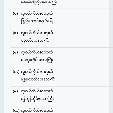
တနင်္သာရီတိုင်းဒေသကြီး
(ပ)
လူငယ်ကိုယ်စားလှယ်
ပြည်ထောင်စုနယ်မြေ
(ဖ)
လူငယ်ကိုယ်စားလှယ်
ပဲခူးတိုင်းဒေသကြီး
(ဗ)
လူငယ်ကိုယ်စားလှယ်
မကွေးတိုင်းဒေသကြီး
(ဘ)
လူငယ်ကိုယ်စားလှယ်
မန္တလေးတိုင်းဒေသကြီး
(မ)
လူငယ်ကိုယ်စားလှယ်
ရန်ကုန်တိုင်းဒေသကြီး
(ယ)
လူငယ်ကိုယ်စားလှယ်