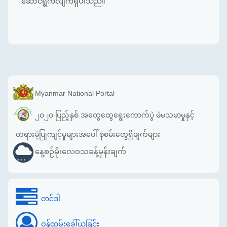
ဆောင်ရွက်လျက်ရှိပါသည်။
Myanmar National Portal
၂၀၂၀ ပြည့်နှစ် အထွေထွေရွေးကောက်ပွဲ မဲမသမာမှုနှင့်
တရားမဲ့ပြုကျင့်မှုများအပေါ် စုံစမ်းတွေ့ရှိချက်များ
နေ့စဉ်မိုးလေဝသခန့်မှန်းချက်
တင်ဒါ
ဝန်ထမ်းခေါ်ယူခြင်း