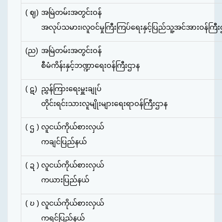
( ဈ)
အမြဲတမ်းအတွင်းဝန်
အလုပ်သမား၊လူဝင်မှုကြီးကြပ်ရေးနှင့်
ပြည်သူ့အင်အားဝန်ကြီး
(ည)
အမြဲတမ်းအတွင်းဝန်
စီမံကိန်းနှင့်ဘဏ္ဍာရေးဝန်ကြီးဌာန
( ဋ)
ညွှန်ကြားရေးမှူးချုပ်
တိုင်းရင်းသားလူမျိုးများရေးရာဝန်ကြီးဌာန
( ဌ )
လူငယ်ကိုယ်စားလှယ်
ကချင်ပြည်နယ်
( ဍ )
လူငယ်ကိုယ်စားလှယ်
ကယားပြည်နယ်
( ဎ )
လူငယ်ကိုယ်စားလှယ်
ကရင်ပြည်နယ်