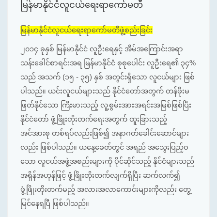
မြန်မာနိုင်ငံလူငယ်ရေးရာကော်မတီ
မြန်မာနိုင်ငံလူငယ်ရေးရာကော်မတီဖွဲ့စည်းခြင်း
၂၀၁၄ ခုနှစ် မြန်မာနိုင်ငံ လူဦးရေနှင့် အိမ်အကြောင်းအရာ
သန်းခေါင်စာရင်းအရ မြန်မာနိုင်ငံ စုစုပေါင်း လူဦးရေ၏ ၃၄%
သည် အသက် (၁၅ - ၃၅) နှစ် အတွင်းရှိသော လူငယ်များ ဖြစ်
ပါသည်။ ယင်းလူငယ်များသည် နိုင်ငံတော်အတွက် တန်ဖိုးမ
ဖြတ်နိုင်သော ကြီးမားသည့် လူ့စွမ်းအားအရင်းအမြစ်ဖြစ်ပြီး
နိုင်ငံတော် ဖွံ့ဖြိုးတိုးတက်ရေးအတွက် ထူးခြားသည့်
အင်အားစု တစ်ရပ်လည်းဖြစ်၍ အနာဂတ်ခေါင်းဆောင်များ
လည်း ဖြစ်ပါသည်။ ယနေ့ခေတ်တွင် အရည် အသွေးပြည့်ဝ
သော လူငယ်အဖွဲ့အစည်းများကို ပိုင်ဆိုင်သည့် နိုင်ငံများသည်
အရှိန်အဟုန်ဖြင့် ဖွံ့ဖြိုးတိုးတက်လျက်ရှိပြီး ဆက်လက်၍
ဖွံ့ဖြိုးတိုးတက်မည့် အလားအလာကောင်းများကိုလည်း တွေ့
မြင်နေရပြီ ဖြစ်ပါသည်။