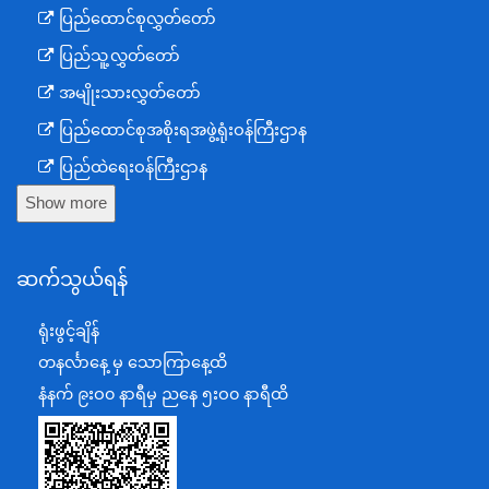
ပြည်ထောင်စုလွှတ်တော်
ပြည်သူ့လွှတ်တော်
အမျိုးသားလွှတ်တော်
ပြည်ထောင်စုအစိုးရအဖွဲ့ရုံးဝန်ကြီးဌာန
ပြည်ထဲရေးဝန်ကြီးဌာန
Show more
ကာကွယ်ရေးဝန်ကြီးဌာန
နယ်စပ်ရေးရာဝန်ကြီးဌာန
ဆက်သွယ်ရန်
စီမံကိန်း၊ဘဏ္ဍာရေးနှင့်စက်မှုဝန်ကြီးဌာန
ရင်းနှီးမြှုပ်နှံမှုနှင့် နိုင်ငံခြားစီးပွားဆက်သွယ်ရေးဝန်ကြီးဌာန
ရုံးဖွင့်ချိန်
အပြည်ပြည်ဆိုင်ရာပူးပေါင်းဆောင်ရွက်ရေးဝန်ကြီးဌာန
တနင်္လာနေ့ မှ သောကြာနေ့ထိ
ပြန်ကြားရေးဝန်ကြီးဌာန
နံနက် ၉းဝ၀ နာရီမှ ညနေ ၅းဝ၀ နာရီထိ
သာသနာရေးနှင့် ယဉ်ကျေးမှုဝန်ကြီးဌာန
စိုက်ပျိုးရေး၊မွေးမြူရေးနှင့်ဆည်မြောင်းဝန်ကြီးဌာန