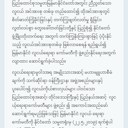
ပြည်ထောင်စုသမ္မတမြန်မာနိုင်ငံတော်အတွင်း ညီညွတ်သော
လူငယ် အင်အားစု တစ်ခု တည်ထောင်၍ ထိုအင်အားစုတွင်
စိတ်ဓာတ်ကြံ့ခိုင်ခြင်းနှင့် တက်ကြွဖျတ်လတ်မှု ရှိခြင်း၊
လွတ်လပ်စွာ တွေးခေါ်တတ်ခြင်းတို့နှင့် ပြည့်စုံ၍ နိုင်ငံတော်
ဖွံ့ဖြိုးတိုးတက်ရေး အတွက် တက်ကြွနိုးကြားစွာဖြင့် ပံ့ပိုးနိုင်
သည့် လူငယ်အင်အားစုတစ်ခု ဖြစ်လာစေရန် ရည်ရွယ်၍
မြန်မာနိုင်ငံ လူငယ်ရေးရာ ကော်မတီကို ဖွဲ့စည်းနိုင်ရေးအတွက်
လျာထား ဆောင်ရွက်ခဲ့ပါသည်။
လူငယ်ရေးရာမူဝါဒအရ အမျိုးသားအဆင့် မဟာဗျူဟာစီမံ
ချက်ကို သက်ဆိုင်ရာ ဝန်ကြီးဌာန၊ အဖွဲ့အစည်းများနှင့်
ပူးပေါင်း၍ လူငယ်ကိုယ်စားလှယ်များ ပါဝင်သော
ပြည်ထောင်စုအဆင့်၊ တိုင်းဒေသကြီးနှင့် ပြည်နယ်အဆင့် လူင
ယ့်ရေးရာကော်မတီများ ဖွဲ့စည်း ၍ အကောင်အထည်ဖော်
ဆောင်ရွက်ရမည်ဖြစ်သဖြင့် မြန်မာနိုင်ငံ လူငယ် ရေးရာ
ကော်မတီကို နိုင်ငံတော် သမ္မတရုံးမှ (၂၂.၅.၂၀၁၉) ရက်စွဲပါ