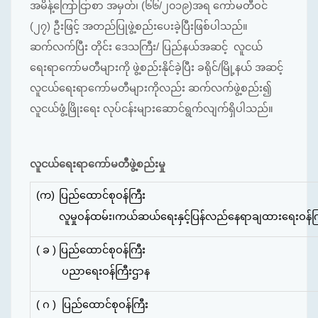
အမိန့်ကြော်ငြာစာ အမှတ်၊ (၆၆/၂၀၁၉)အရ ကော်မတီဝင်
(၂၇) ဦးဖြင့် အတည်ပြုဖွဲ့စည်းပေးခဲ့ပြီးဖြစ်ပါသည်။
ဆက်လက်ပြီး တိုင်း ဒေသကြီး/ ပြည်နယ်အဆင့် လူငယ်
ရေးရာကော်မတီများကို ဖွဲ့စည်းနိုင်ခဲ့ပြီး ခရိုင်/မြို့နယ် အဆင့်
လူငယ်ရေးရာကော်မတီများကိုလည်း ဆက်လက်ဖွဲ့စည်း၍
လူငယ်ဖွံ့ဖြိုးရေး လုပ်ငန်းများဆောင်ရွက်လျက်ရှိပါသည်။
လူငယ်ရေးရာကော်မတီဖွဲ့စည်းမှု
(က)
ပြည်ထောင်စုဝန်ကြီး
လူမှုဝန်ထမ်း၊ကယ်ဆယ်ရေးနှင့်ပြန်လည်နေရာချထားရေး
ဝန်က
( ခ )
ပြည်ထောင်စုဝန်ကြီး
ပညာရေးဝန်ကြီးဌာန
( ဂ ) ပြည်ထောင်စုဝန်ကြီး