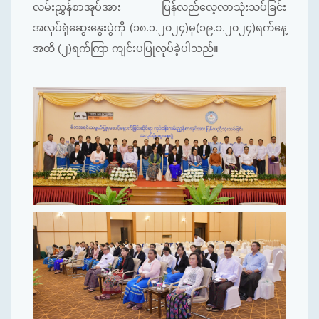
လမ်းညွှန်စာအုပ်အား ပြန်လည်လေ့လာသုံးသပ်ခြင်း
အလုပ်ရုံဆွေးနွေးပွဲကို (၁၈.၁.၂၀၂၄)မှ(၁၉.၁.၂၀၂၄)ရက်နေ့
အထိ (၂)ရက်ကြာ ကျင်းပပြုလုပ်ခဲ့ပါသည်။