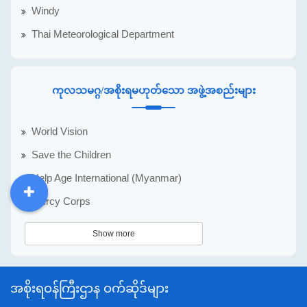
Windy
Thai Meteorological Department
ကုလသမဂ္ဂ/အစိုးရမဟုတ်သော အဖွဲ့အစည်းများ
World Vision
Save the Children
Help Age International (Myanmar)
Mercy Corps
DDM
MOS
DSW
DOR
Show more
အစိုးရဝန်ကြီးဌာန ဝက်ဆိုဒ်များ