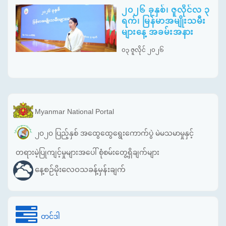
၂၀၂၆ ခုနှစ်၊ ဇူလိုင်လ ၃
ရက်၊ မြန်မာအမျိုးသမီး
များနေ့ အခမ်းအနား
၀၃ ဇူလိုင် ၂၀၂၆
Myanmar National Portal
၂၀၂၀ ပြည့်နှစ် အထွေထွေရွေးကောက်ပွဲ မဲမသမာမှုနှင့်
တရားမဲ့ပြုကျင့်မှုများအပေါ် စုံစမ်းတွေ့ရှိချက်များ
နေ့စဉ်မိုးလေဝသခန့်မှန်းချက်
တင်ဒါ