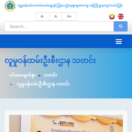
A-
A
A+
လူမှုဝန်ထမ်းဦးစီးဌာန သတင်း
ပင်မစာမျက်နှာ
သတင်း
လူမှုဝန်ထမ်းဦးစီးဌာန သတင်း