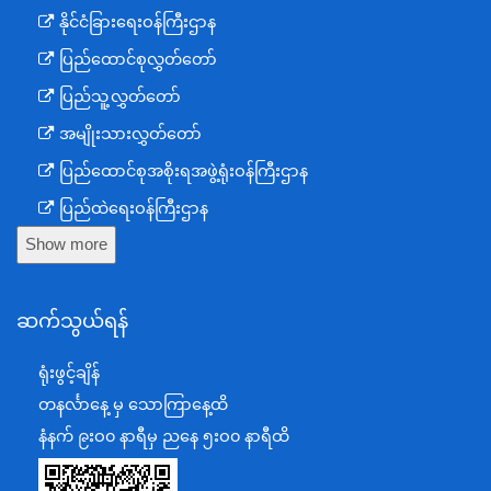
နိုင်ငံခြားရေးဝန်ကြီးဌာန
ပြည်ထောင်စုလွှတ်တော်
ပြည်သူ့လွှတ်တော်
အမျိုးသားလွှတ်တော်
ပြည်ထောင်စုအစိုးရအဖွဲ့ရုံးဝန်ကြီးဌာန
ပြည်ထဲရေးဝန်ကြီးဌာန
Show more
ကာကွယ်ရေးဝန်ကြီးဌာန
နယ်စပ်ရေးရာဝန်ကြီးဌာန
ဆက်သွယ်ရန်
စီမံကိန်း၊ဘဏ္ဍာရေးနှင့်စက်မှုဝန်ကြီးဌာန
ရင်းနှီးမြှုပ်နှံမှုနှင့် နိုင်ငံခြားစီးပွားဆက်သွယ်ရေးဝန်ကြီးဌာန
ရုံးဖွင့်ချိန်
အပြည်ပြည်ဆိုင်ရာပူးပေါင်းဆောင်ရွက်ရေးဝန်ကြီးဌာန
တနင်္လာနေ့ မှ သောကြာနေ့ထိ
ပြန်ကြားရေးဝန်ကြီးဌာန
နံနက် ၉းဝ၀ နာရီမှ ညနေ ၅းဝ၀ နာရီထိ
သာသနာရေးနှင့် ယဉ်ကျေးမှုဝန်ကြီးဌာန