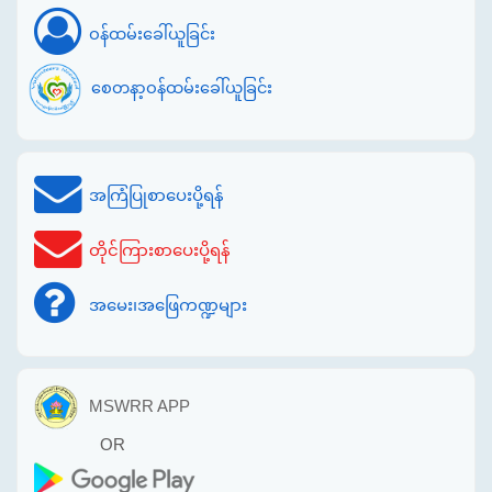
ဝန်ထမ်းခေါ်ယူခြင်း
စေတနာ့ဝန်ထမ်းခေါ်ယူခြင်း
အကြံပြုစာပေးပို့ရန်
တိုင်ကြားစာပေးပို့ရန်
အမေး၊အဖြေကဏ္ဍများ
MSWRR APP
OR