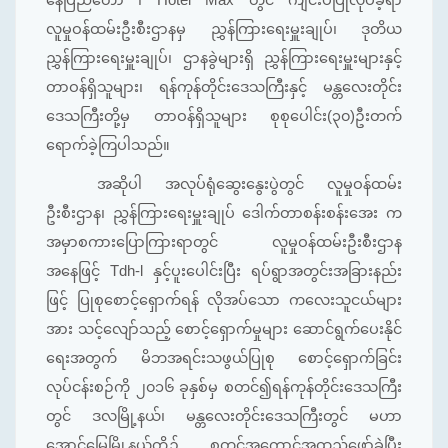
လူမှုဝန်ထမ်းဦးစီးဌာနမှ ညွှန်ကြားရေးမှူးချုပ်၊ ဒုတိယ
ညွှန်ကြားရေးမှူးချုပ်၊ ဌာနခွဲများရှိ ညွှန်ကြားရေးမှူးများနှင့်
တာဝန်ရှိသူများ၊ ရန်ကုန်တိုင်းဒေသကြီးနှင့် မန္တလေးတိုင်း
ဒေသကြီးတို့မှ တာဝန်ရှိသူများ စုစုပေါင်း(၃၀)ဦးတက်
ရောက်ခဲ့ကြပါသည်။
အဆိုပါ အလုပ်ရုံဆွေးနွေးပွဲတွင် လူမှုဝန်ထမ်း
ဦးစီးဌာန၊ ညွှန်ကြားရေးမှူးချုပ် ဒေါက်တာစန်းစန်းအေး က
အမှာစကားပြောကြားရာတွင် လူမှုဝန်ထမ်းဦးစီးဌာန
အနေဖြင့် Tdh-l နှင့်ပူးပေါင်းပြီး ရပ်ရွာအတွင်းအခြားနည်း
ဖြင့် ပြုစုစောင့်ရှောက်ရန် လိုအပ်သော ကလေးသူငယ်များ
အား သင့်လျော်သည့် စောင့်ရှောက်မှုများ ဆောင်ရွက်ပေးနိုင်
ရေးအတွက် မိဘအရင်းသဖွယ်ပြုစု စောင့်ရှောက်ခြင်း
လုပ်ငန်းစဉ်ကို ၂၀၁၆ ခုနှစ်မှ စတင်၍ရန်ကုန်တိုင်းဒေသကြီး
တွင် ဒလမြို့နယ်၊ မန္တလေးတိုင်းဒေသကြီးတွင် မဟာ
အောင်မြေမြို့နယ်တို့၌ စတင်အကောင်အထည်ဖော်ခဲ့ပြီး