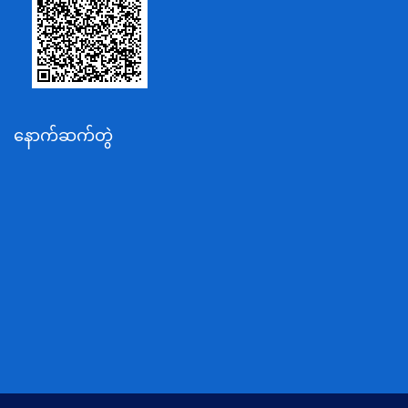
စိုက်ပျိုးရေး၊မွေးမြူရေးနှင့်ဆည်မြောင်းဝန်ကြီးဌာန
ပို့ဆောင်ရေးနှင့်ဆက်သွယ်ရေးဝန်ကြီးဌာန
သယံဇာတနှင့်ပတ်ဝန်းကျင်ထိန်းသိမ်းရေးဝန်ကြီးဌာန
လျှပ်စစ်နှင့်စွမ်းအင်ဝန်ကြီးဌာန
နောက်ဆက်တွဲ
အလုပ်သမား၊လူဝင်မှုကြီးကြပ်ရေးနှင့်ပြည်သူ့အင်အား
ဝန်ကြီးဌာန
စီးပွားရေးနှင့်ကူးသန်းရောင်းဝယ်ရေးဝန်ကြီးဌာန
ပညာရေးဝန်ကြီးဌာန
ကျန်းမာရေးနှင့်အားကစားဝန်ကြီးဌာန
ဆောက်လုပ်ရေးဝန်ကြီးဌာန
လူမူဝန်ထမ်း၊ကယ်ဆယ်ရေးနှင့်ပြန်လည်နေရာချထားရေး
ဝန်ကြီးဌာန
ဟိုတယ်နှင့်ခရီးသွားလာရေးဝန်ကြီးဌာန
တိုင်းရင်းသားလူမျိုးရေးရာဝန်ကြီးဌာန