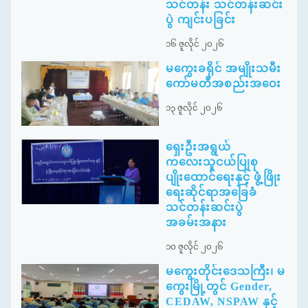
သင်တန်း သင်တန်းဆင်း
ပွဲ ကျင်းပခြင်း
၁၆ ဇူလိုင် ၂၀၂၆
မကွေးခရိုင် အမျိုးသမီး
ကော်မတီအစည်းအဝေး
၁၃ ဇူလိုင် ၂၀၂၆
ရှေးဦးအရွယ်
ကလေးသူငယ်ပြုစု
ပျိုးထောင်ရေးနှင့် ဖွံ့ဖြိုး
ရေးဆိုင်ရာအခြေခံ
သင်တန်းဆင်းပွဲ
အခမ်းအနား
၁၀ ဇူလိုင် ၂၀၂၆
မကွေးတိုင်းဒေသကြီး၊ မ
ကွေးမြို့တွင် Gender,
CEDAW, NSPAW နှင့်