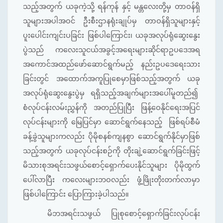
သည့်အတွက် ယခုကဲ့သို့ ရန်ကုန် နှင့် မန္တလေးတို့မှ တာဝန်ရှိ
သူများအပါအဝင် ဦးစီးဌာနရုံးချုပ်မှ တာဝန်ရှိသူများနှင့်
ပူးပေါင်းကျင်းပခြင်း ဖြစ်ပါကြောင်း၊ ယခုအလုပ်ရုံဆွေးနွေး
ပွဲသည် ကလေးသူငယ်အခွင့်အရေးများဆိုင်ရာဥပဒေအရ
အကောင်အထည်ဖော်ဆောင်ရွက်မည့် နည်းဥပဒေရေးသား
ခြင်းတွင် အထောက်အကူပြုစေမှာဖြစ်သည့်အတွက် ယခု
အလုပ်ရုံဆွေးနွေးပွဲမှ ရရှိသည့်အချက်များအပေါ်မူတည်၍
စံလုပ်ငန်းလမ်းညွှန်ကို အတည်ပြုပြီး ဖြန့်ဝေနိုင်ရေးအပြင်
လုပ်ငန်းများကို မြေပြင်မှာ ဆောင်ရွက်နေသည့် ဖြစ်ရပ်စီမံ
ခန့်ခွဲသူများကလည်း ပိုမိုစနစ်ကျနစွာ ဆောင်ရွက်နိုင်မှာဖြစ်
သည့်အတွက် ယခုလုပ်ငန်းစဉ်ကို တိုးချဲ့ဆောင်ရွက်ခြင်းဖြင့်
မိသားစုအရင်းသဖွယ်စောင့်ရှောက်ပေးနိုင်သူများ ပိုမိုထွက်
ပေါ်လာပြီး ကလေးများဘဝလည်း ဖွံ့ဖြိုးတိုးတက်လာမှာ
ဖြစ်ပါကြောင်း ပြောကြားခဲ့ပါသည်။
မိဘအရင်းသဖွယ် ပြုစုစောင့်ရှောက်ခြင်းလုပ်ငန်း