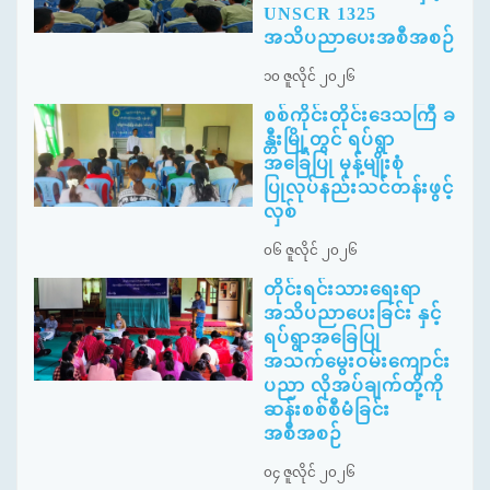
UNSCR 1325
အသိပညာပေးအစီအစဉ်
၁၀ ဇူလိုင် ၂၀၂၆
စစ်ကိုင်းတိုင်းဒေသကြီ ခ
န္တီးမြို့တွင် ရပ်ရွာ
အခြေပြု မုန့်မျိုးစုံ
ပြုလုပ်နည်းသင်တန်းဖွင့်
လှစ်
၀၆ ဇူလိုင် ၂၀၂၆
တိုင်းရင်းသားရေးရာ
အသိပညာပေးခြင်း နှင့်
ရပ်ရွာအခြေပြု
အသက်မွေးဝမ်းကျောင်း
ပညာ လိုအပ်ချက်တို့ကို
ဆန်းစစ်စီမံခြင်း
အစီအစဉ်
၀၄ ဇူလိုင် ၂၀၂၆