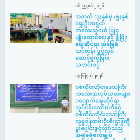
၀၆ ဩဂုတ် ၂၀၂၆
အသက် (၃)နှစ်မှ (၅)နှစ်
ရှေးဦးအရွယ်
ကလေးသူငယ် ပြုစု
ပျိုးထောင်ရေးနှင့် ဖွံ့ဖြိုး
ရေးဆိုင်ရာ အခြေခံ
သင်တန်း ဖွင့်လှစ်
ဆောင်ရွက်ခြင်း
သတင်းစဉ်
၀၃ ဩဂုတ် ၂၀၂၆
စစ်ကိုင်းတိုင်းဒေသကြီး
ကလေးအလုပ်သမားများ
ပပျောက်ရေးဆိုင်ရာ
လုပ်ငန်းကော်မတီနှင့်
စစ်ကိုင်းတိုင်းဒေသကြီး
လူမှုဝန်ထမ်းဦးစီးဌာနတို့
ပူးပေါင်းဖွင့်လှစ်သည့်
အခြေခံစက်ချုပ်