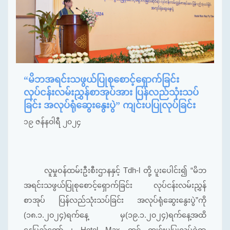
“မိဘအရင်းသဖွယ်ပြုစုစောင့်ရှောက်ခြင်း
လုပ်ငန်းလမ်းညွှန်စာအုပ်အား ပြန်လည်သုံးသပ်
ခြင်း အလုပ်ရုံဆွေးနွေးပွဲ” ကျင်းပပြုလုပ်ခြင်း
၁၉ ဇန်နဝါရီ ၂၀၂၄
လူမှုဝန်ထမ်းဦးစီးဌာနနှင့် Tdh-l တို့ ပူးပေါင်း၍ “မိဘ
အရင်းသဖွယ်ပြုစုစောင့်ရှောက်ခြင်း လုပ်ငန်းလမ်းညွှန်
စာအုပ် ပြန်လည်သုံးသပ်ခြင်း အလုပ်ရုံဆွေးနွေးပွဲ”ကို
(၁၈.၁.၂၀၂၄)ရက်နေ့ မှ(၁၉.၁.၂၀၂၄)ရက်နေ့အထိ
နေပြည်တော် ၊ Hotel Max တွင် ကျင်းပပြုလုပ်ခဲ့ရာ