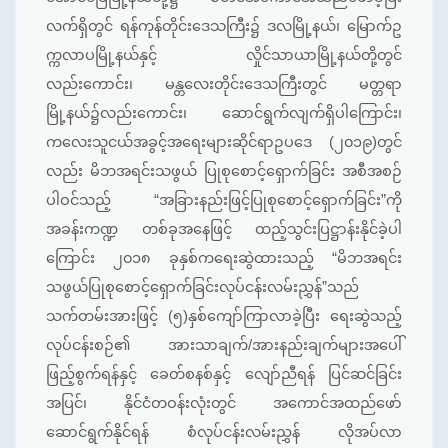
လက်ရှိတွင် ရန်ကုန်တိုင်းဒေသကြီး၌ ဒလမြို့နယ်၊ မြောက်ဥ
က္ကလာပမြို့နယ်နှင့် လှိုင်သာယာမြို့နယ်တို့တွင်
လည်းကောင်း၊ မန္တလေးတိုင်းဒေသကြီးတွင် မတ္တရာ
မြို့နယ်၌လည်းကောင်း၊ ဆောင်ရွက်လျက်ရှိပါကြောင်း၊
ကလေးသူငယ်အခွင့်အရေးများဆိုင်ရာဥပဒေ (၂၀၁၉)တွင်
လည်း မိဘအရင်းသဖွယ် ပြုစုစောင့်ရှောက်ခြင်း အစီအစဉ်
ပါဝင်သည့် “အခြားနည်းဖြင့်ပြုစုစောင့်ရှောက်ခြင်း”ကို
အခန်းကဏ္ဍ တစ်ခုအနေဖြင့် ထည့်သွင်းပြဋ္ဌာန်းနိုင်ခဲ့ပါ
ကြောင်း ၂၀၁၈ ခုနှစ်ကရေးဆွဲထားသည့် “မိဘအရင်း
သဖွယ်ပြုစုစောင့်ရှောက်ခြင်းလုပ်ငန်းလမ်းညွှန်”သည်
သက်တမ်းအားဖြင့် (၅)နှစ်ကျော်ကြာလာခဲ့ပြီး ရေးဆွဲသည့်
လုပ်ငန်းစဉ်၏ အားသာချက်/အားနည်းချက်များအပေါ်
ဖြည့်စွက်ရန်နှင့် ခေတ်စနစ်နှင့် လျော်ညီရန် ပြင်ဆင်ခြင်း
အပြင်၊ နိုင်ငံတဝန်းလုံးတွင် အကောင်အထည်ဖော်
ဆောင်ရွက်နိုင်ရန် စံလုပ်ငန်းလမ်းညွှန် လိုအပ်လာ