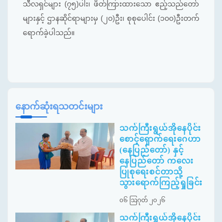
သီလရှင်များ (၇၅)ပါး၊ ဖိတ်ကြားထားသော ဧည့်သည်တော်
များနှင့် ဌာနဆိုင်ရာများမှ (၂၀)ဦး၊ စုစုပေါင်း (၁၀၀)ဦးတက်
ရောက်ခဲ့ပါသည်။
နောက်ဆုံးရသတင်းများ
သက်ကြီးရွယ်အိုနေပိုင်း
စောင့်ရှောက်ရေးဂေဟာ
(နေပြည်တော်) နှင့်
နေပြည်တော် ကလေး
ပြုစုရေးစင်တာသို့
သွားရောက်ကြည့်ရှုခြင်း
၀၆ ဩဂုတ် ၂၀၂၆
သက်ကြီးရွယ်အိုနေပိုင်း