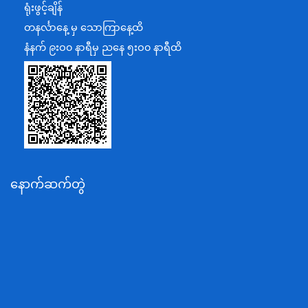
ရုံးဖွင့်ချိန်
အပြည်ပြည်ဆိုင်ရာပူးပေါင်းဆောင်ရွက်ရေးဝန်ကြီးဌာန
တနင်္လာနေ့ မှ သောကြာနေ့ထိ
ပြန်ကြားရေးဝန်ကြီးဌာန
နံနက် ၉းဝ၀ နာရီမှ ညနေ ၅းဝ၀ နာရီထိ
သာသနာရေးနှင့် ယဉ်ကျေးမှုဝန်ကြီးဌာန
စိုက်ပျိုးရေး၊မွေးမြူရေးနှင့်ဆည်မြောင်းဝန်ကြီးဌာန
ပို့ဆောင်ရေးနှင့်ဆက်သွယ်ရေးဝန်ကြီးဌာန
သယံဇာတနှင့်ပတ်ဝန်းကျင်ထိန်းသိမ်းရေးဝန်ကြီးဌာန
လျှပ်စစ်နှင့်စွမ်းအင်ဝန်ကြီးဌာန
နောက်ဆက်တွဲ
အလုပ်သမား၊လူဝင်မှုကြီးကြပ်ရေးနှင့်ပြည်သူ့အင်အား
ဝန်ကြီးဌာန
စီးပွားရေးနှင့်ကူးသန်းရောင်းဝယ်ရေးဝန်ကြီးဌာန
ပညာရေးဝန်ကြီးဌာန
ကျန်းမာရေးနှင့်အားကစားဝန်ကြီးဌာန
ဆောက်လုပ်ရေးဝန်ကြီးဌာန