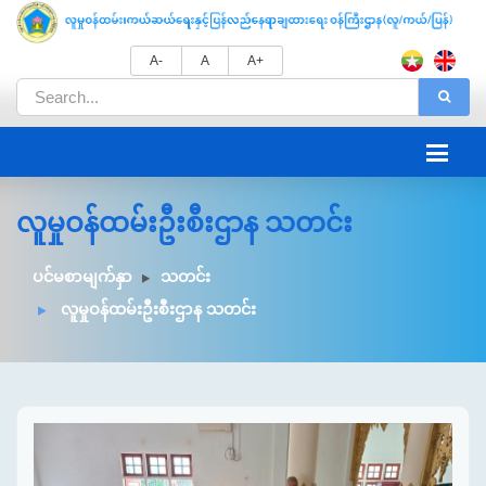
A-
A
A+
လူမှုဝန်ထမ်းဦးစီးဌာန သတင်း
ပင်မစာမျက်နှာ
သတင်း
လူမှုဝန်ထမ်းဦးစီးဌာန သတင်း