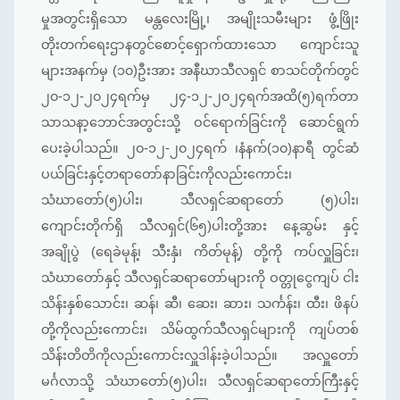
မှုအတွင်းရှိသော မန္တလေးမြို့၊ အမျိုးသမီးများ ဖွံ့ဖြိုး
တိုးတက်ရေးဌာနတွင်စောင့်ရှောက်ထားသော ကျောင်းသူ
များအနက်မှ (၁၀)ဦးအား အနီဃာသီလရှင် စာသင်တိုက်တွင်
၂၀-၁၂-၂၀၂၄ရက်မှ ၂၄-၁၂-၂၀၂၄ရက်အထိ(၅)ရက်တာ
သာသနာ့ဘောင်အတွင်းသို့ ဝင်ရောက်ခြင်းကို ဆောင်ရွက်
ပေးခဲ့ပါသည်။ ၂၀-၁၂-၂၀၂၄ရက် ၊နံနက်(၁၀)နာရီ တွင်ဆံ
ပယ်ခြင်းနှင့်တရာတော်နာခြင်းကိုလည်းကောင်း၊
သံဃာတော်(၅)ပါး၊ သီလရှင်ဆရာတော် (၅)ပါး၊
ကျောင်းတိုက်ရှိ သီလရှင်(၆၅)ပါးတို့အား နေ့ဆွမ်း နှင့်
အချိုပွဲ (ရေခဲမုန့်၊ သီးနှံ၊ ကိတ်မုန့်) တို့ကို ကပ်လှူခြင်း၊
သံဃာတော်နှင့် သီလရှင်ဆရာတော်များကို ဝတ္တုငွေကျပ် ငါး
သိန်းနှစ်သောင်း၊ ဆန်၊ ဆီ၊ ဆေး၊ ဆား၊ သင်္ကန်း၊ ထီး၊ ဖိနပ်
တို့ကိုလည်းကောင်း၊ သိမ်ထွက်သီလရှင်များကို ကျပ်တစ်
သိန်းတိတိကိုလည်းကောင်းလှူဒါန်းခဲ့ပါသည်။ အလှူတော်
မင်္ဂလာသို့ သံဃာတော်(၅)ပါး၊ သီလရှင်ဆရာတော်ကြီးနှင့်