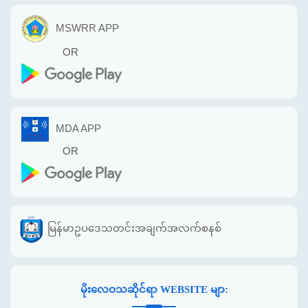
MSWRR APP
OR
MDA APP
OR
မြန်မာဥပဒေသတင်းအချက်အလက်စနစ်
မိုးလေဝသဆိုင်ရာ WEBSITE မျာ: