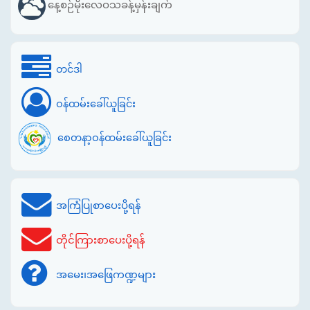
နေ့စဉ်မိုးလေဝသခန့်မှန်းချက်
တင်ဒါ
ဝန်ထမ်းခေါ်ယူခြင်း
စေတနာ့ဝန်ထမ်းခေါ်ယူခြင်း
အကြံပြုစာပေးပို့ရန်
တိုင်ကြားစာပေးပို့ရန်
အမေး၊အဖြေကဏ္ဍများ