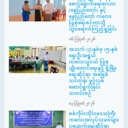
စောင့်ရှောက်ရေးဂေဟာ
(နေပြည်တော်) နှင့်
နေပြည်တော် ကလေး
ပြုစုရေးစင်တာသို့
သွားရောက်ကြည့်ရှုခြင်း
၀၆ ဩဂုတ် ၂၀၂၆
အသက် (၃)နှစ်မှ (၅)နှစ်
ရှေးဦးအရွယ်
ကလေးသူငယ် ပြုစု
ပျိုးထောင်ရေးနှင့် ဖွံ့ဖြိုး
ရေးဆိုင်ရာ အခြေခံ
သင်တန်း ဖွင့်လှစ်
ဆောင်ရွက်ခြင်း
သတင်းစဉ်
၀၃ ဩဂုတ် ၂၀၂၆
စစ်ကိုင်းတိုင်းဒေသကြီး
ကလေးအလုပ်သမားများ
ပပျောက်ရေးဆိုင်ရာ