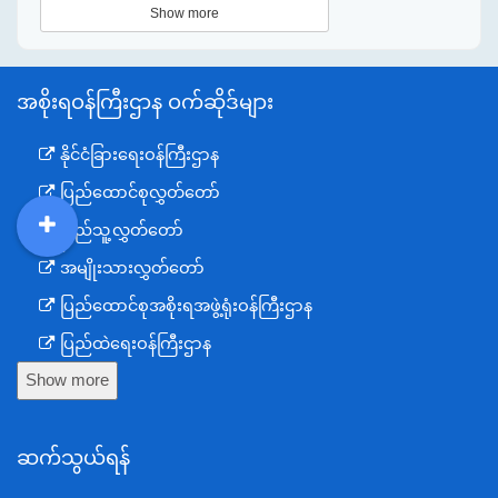
Show more
အစိုးရဝန်ကြီးဌာန ဝက်ဆိုဒ်များ
နိုင်ငံခြားရေးဝန်ကြီးဌာန
ပြည်ထောင်စုလွှတ်တော်
ပြည်သူ့လွှတ်တော်
DDM
MOS
DSW
DOR
အမျိုးသားလွှတ်တော်
ပြည်ထောင်စုအစိုးရအဖွဲ့ရုံးဝန်ကြီးဌာန
ပြည်ထဲရေးဝန်ကြီးဌာန
Show more
ကာကွယ်ရေးဝန်ကြီးဌာန
နယ်စပ်ရေးရာဝန်ကြီးဌာန
ဆက်သွယ်ရန်
စီမံကိန်း၊ဘဏ္ဍာရေးနှင့်စက်မှုဝန်ကြီးဌာန
ရင်းနှီးမြှုပ်နှံမှုနှင့် နိုင်ငံခြားစီးပွားဆက်သွယ်ရေးဝန်ကြီးဌာန