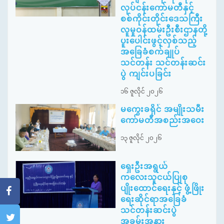
လုပ်ငန်းကော်မတီနှင့်
စစ်ကိုင်းတိုင်းဒေသကြီး
လူမှုဝန်ထမ်းဦးစီးဌာနတို့
ပူးပေါင်းဖွင့်လှစ်သည့်
အခြေခံစက်ချုပ်
သင်တန်း သင်တန်းဆင်း
ပွဲ ကျင်းပခြင်း
၁၆ ဇူလိုင် ၂၀၂၆
မကွေးခရိုင် အမျိုးသမီး
ကော်မတီအစည်းအဝေး
၁၃ ဇူလိုင် ၂၀၂၆
ရှေးဦးအရွယ်
ကလေးသူငယ်ပြုစု
ပျိုးထောင်ရေးနှင့် ဖွံ့ဖြိုး
ရေးဆိုင်ရာအခြေခံ
သင်တန်းဆင်းပွဲ
အခမ်းအနား