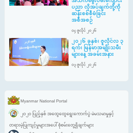
အသက်မွေးဝမ်းကျောင်း
ပညာ လိုအပ်ချက်တို့ကို
ဆန်းစစ်စီမံခြင်း
အစီအစဉ်
၀၄ ဇူလိုင် ၂၀၂၆
၂၀၂၆ ခုနှစ်၊ ဇူလိုင်လ ၃
ရက်၊ မြန်မာအမျိုးသမီး
များနေ့ အခမ်းအနား
၀၃ ဇူလိုင် ၂၀၂၆
Myanmar National Portal
၂၀၂၀ ပြည့်နှစ် အထွေထွေရွေးကောက်ပွဲ မဲမသမာမှုနှင့်
တရားမဲ့ပြုကျင့်မှုများအပေါ် စုံစမ်းတွေ့ရှိချက်များ