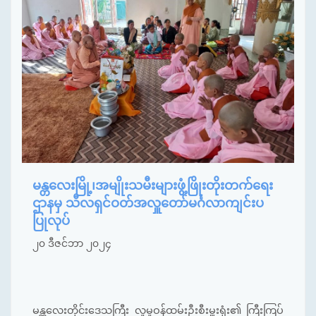
မန္တလေးမြို့၊အမျိုးသမီးများဖွံ့ဖြိုးတိုးတက်ရေး
ဌာနမှ သီလရှင်ဝတ်အလှူတော်မင်္ဂလာကျင်းပ
ပြုလုပ်
၂၀ ဒီဇင်ဘာ ၂၀၂၄
မန္တလေးတိုင်းဒေသကြီး လူမှုဝန်ထမ်းဦးစီးမှူးရုံး၏ ကြီးကြပ်