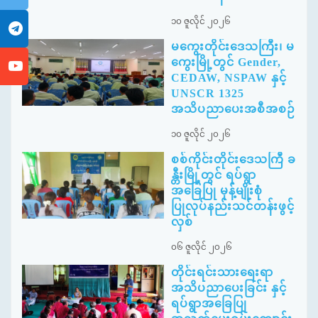
၁၀ ဇူလိုင် ၂၀၂၆
မကွေးတိုင်းဒေသကြီး၊ မ
ကွေးမြို့တွင် Gender,
CEDAW, NSPAW နှင့်
UNSCR 1325
အသိပညာပေးအစီအစဉ်
၁၀ ဇူလိုင် ၂၀၂၆
စစ်ကိုင်းတိုင်းဒေသကြီ ခ
န္တီးမြို့တွင် ရပ်ရွာ
အခြေပြု မုန့်မျိုးစုံ
ပြုလုပ်နည်းသင်တန်းဖွင့်
လှစ်
၀၆ ဇူလိုင် ၂၀၂၆
တိုင်းရင်းသားရေးရာ
အသိပညာပေးခြင်း နှင့်
ရပ်ရွာအခြေပြု