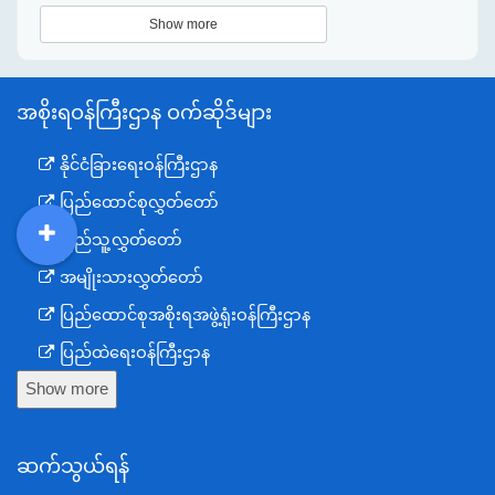
Show more
အစိုးရဝန်ကြီးဌာန ဝက်ဆိုဒ်များ
နိုင်ငံခြားရေးဝန်ကြီးဌာန
ပြည်ထောင်စုလွှတ်တော်
ပြည်သူ့လွှတ်တော်
DDM
MOS
DSW
DOR
အမျိုးသားလွှတ်တော်
ပြည်ထောင်စုအစိုးရအဖွဲ့ရုံးဝန်ကြီးဌာန
ပြည်ထဲရေးဝန်ကြီးဌာန
Show more
ကာကွယ်ရေးဝန်ကြီးဌာန
နယ်စပ်ရေးရာဝန်ကြီးဌာန
ဆက်သွယ်ရန်
စီမံကိန်း၊ဘဏ္ဍာရေးနှင့်စက်မှုဝန်ကြီးဌာန