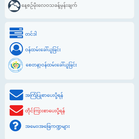
နေ့စဉ်မိုးလေဝသခန့်မှန်းချက်
တင်ဒါ
ဝန်ထမ်းခေါ်ယူခြင်း
စေတနာ့ဝန်ထမ်းခေါ်ယူခြင်း
အကြံပြုစာပေးပို့ရန်
တိုင်ကြားစာပေးပို့ရန်
အမေး၊အဖြေကဏ္ဍများ