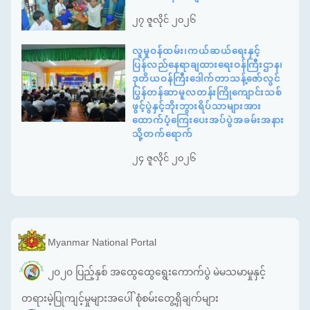
၂၇ ဇူလိုင် ၂၀၂၆
လူမှုဝန်ထမ်း၊ကယ်ဆယ်ရေးနှင့်
ပြန်လည်နေရာချထားရေးဝန်ကြီးဌာန၊
ဒုတိယဝန်ကြီးဒေါက်တာသန့်ဇော်လွင်
ပြွန်တန်ဆာမူလတန်းကြိုကျောင်းသစ်
ဖွင့်ပွဲနှင့်ဘိုးဘွားရိပ်သာများအား
ထောက်ပံ့ကြေးပေးအပ်ပွဲအခမ်းအနား
သို့တက်ရောက်
၂၄ ဇူလိုင် ၂၀၂၆
Myanmar National Portal
၂၀၂၀ ပြည့်နှစ် အထွေထွေရွေးကောက်ပွဲ မဲမသမာမှုနှင့်
တရားမဲ့ပြုကျင့်မှုများအပေါ် စုံစမ်းတွေ့ရှိချက်များ