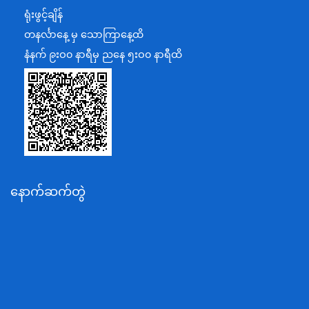
ရင်းနှီးမြှုပ်နှံမှုနှင့် နိုင်ငံခြားစီးပွားဆက်သွယ်ရေးဝန်ကြီးဌာန
ရုံးဖွင့်ချိန်
အပြည်ပြည်ဆိုင်ရာပူးပေါင်းဆောင်ရွက်ရေးဝန်ကြီးဌာန
တနင်္လာနေ့ မှ သောကြာနေ့ထိ
ပြန်ကြားရေးဝန်ကြီးဌာန
နံနက် ၉းဝ၀ နာရီမှ ညနေ ၅းဝ၀ နာရီထိ
သာသနာရေးနှင့် ယဉ်ကျေးမှုဝန်ကြီးဌာန
စိုက်ပျိုးရေး၊မွေးမြူရေးနှင့်ဆည်မြောင်းဝန်ကြီးဌာန
ပို့ဆောင်ရေးနှင့်ဆက်သွယ်ရေးဝန်ကြီးဌာန
သယံဇာတနှင့်ပတ်ဝန်းကျင်ထိန်းသိမ်းရေးဝန်ကြီးဌာန
လျှပ်စစ်နှင့်စွမ်းအင်ဝန်ကြီးဌာန
နောက်ဆက်တွဲ
အလုပ်သမား၊လူဝင်မှုကြီးကြပ်ရေးနှင့်ပြည်သူ့အင်အား
ဝန်ကြီးဌာန
စီးပွားရေးနှင့်ကူးသန်းရောင်းဝယ်ရေးဝန်ကြီးဌာန
ပညာရေးဝန်ကြီးဌာန
ကျန်းမာရေးနှင့်အားကစားဝန်ကြီးဌာန
ဆောက်လုပ်ရေးဝန်ကြီးဌာန