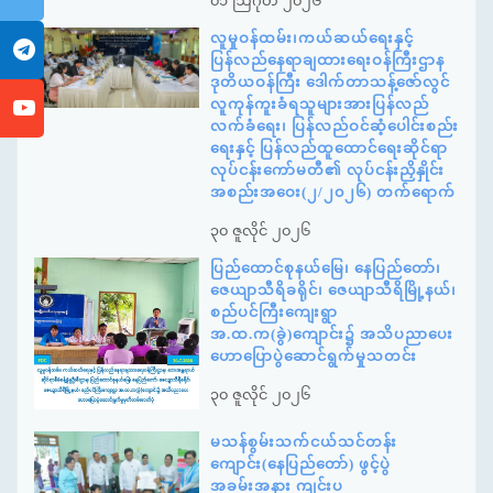
၀၁ ဩဂုတ် ၂၀၂၆
လူမှုဝန်ထမ်း၊ကယ်ဆယ်ရေးနှင့်
ပြန်လည်နေရာချထားရေးဝန်ကြီးဌာန
ဒုတိယဝန်ကြီး ဒေါက်တာသန့်ဇော်လွင်
လူကုန်ကူးခံရသူများအားပြန်လည်
လက်ခံရေး၊ ပြန်လည်ဝင်ဆံ့ပေါင်းစည်း
ရေးနှင့် ပြန်လည်ထူထောင်ရေးဆိုင်ရာ
လုပ်ငန်းကော်မတီ၏ လုပ်ငန်းညှိနှိုင်း
အစည်းအဝေး(၂/၂၀၂၆) တက်ရောက်
၃၀ ဇူလိုင် ၂၀၂၆
ပြည်ထောင်စုနယ်မြေ၊ နေပြည်တော်၊
ဇေယျာသီရိခရိုင်၊ ဇေယျာသီရိမြို့နယ်၊
စည်ပင်ကြီးကျေးရွာ
အ.ထ.က(ခွဲ)ကျောင်း၌ အသိပညာပေး
ဟောပြောပွဲဆောင်ရွက်မှုသတင်း
၃၀ ဇူလိုင် ၂၀၂၆
မသန်စွမ်းသက်ငယ်သင်တန်း
ကျောင်း(နေပြည်တော်) ဖွင့်ပွဲ
အခမ်းအနား ကျင်းပ