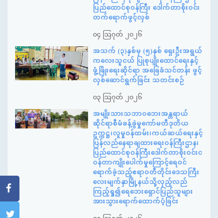
ပြည်ထောင်စုဝန်ကြီး ဒေါက်တာစိုးဝင်း
တက်ရောက်ဖွင့်လှစ်
၀၄ ဩဂုတ် ၂၀၂၆
အသက် (၃)နှစ်မှ (၅)နှစ် ရှေးဦးအရွယ်
ကလေးသူငယ် ပြုစုပျိုးထောင်ရေးနှင့်
ဖွံ့ဖြိုးရေးဆိုင်ရာ အခြေခံသင်တန်း ဖွင့်
လှစ်ဆောင်ရွက်ခြင်း သတင်းစဉ်
၀၃ ဩဂုတ် ၂၀၂၆
အမျိုးသားသဘာဝဘေးအန္တရာယ်
ဆိုင်ရာစီမံခန့်ခွဲမှုကော်မတီဒုတိယ
ဥက္ကဋ္ဌ၊လူမှုဝန်ထမ်း၊ကယ်ဆယ်ရေးနှင့်
ပြန်လည်နေရာချထားရေးဝန်ကြီးဌာန၊
ပြည်ထောင်စုဝန်ကြီးဒေါက်တာစိုးဝင်းင
ဝန်တာကျိုးပေါက်မှုကြောင့်ရေဝင်
ရောက်ခဲ့သည့်ဧရာဝတီတိုင်းဒေသကြီး
လေးမျက်နှာမြို့နယ်သို့လှည့်လည်
ကြည့်ရှု၍ရေဘေးရှောင်ပြည်သူများ
အားသွားရောက်ထောက်ပံ့ခြင်း