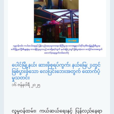
ပေါင်မြို့နယ်၊ ဆားဖိုစုရပ်ကွက်၊ နယ်မြေ(၂)တွင်
ဖြစ်ပွားခဲ့သော လေပြင်းဘေးအတွက် ထောက်ပံ့
မှုသတင်း
၁၆ ဇန်နဝါရီ ၂၀၂၅
လူမှုဝန်ထမ်း၊ ကယ်ဆယ်ရေးနှင့် ပြန်လည်နေရာ