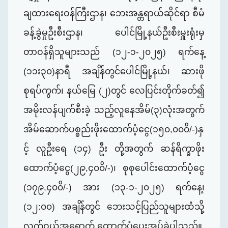
ချထားရေးဝန်ကြီးဌာန၊ ဘေးအန္တရာယ်ဆိုင်ရာ စီမံ
ခန့်ခွဲမှုဦးစီးဌာန၊ ပေါင်မြို့နယ်ဦးစီးမှူးရုံးမှ
တာဝန်ရှိသူများသည် (၁၂-၁-၂၀၂၅) ရက်နေ့
(၁၁း၃၀)နာရီ အချိန်တွင်ပေါင်မြို့နယ်၊ ဆားဖို
စုရပ်ကွက်၊ နယ်မြေ (၂)တွင် လေပြင်းတိုက်ခတ်၍
အမိုးလန်ပျက်စီးခဲ့ သည့်လူနေအိမ်(၃)လုံးအတွက်
အိမ်ဆောက်ပစ္စည်းဖိုးထောက်ပံ့ငွေ(၁၅၀,၀၀၀ိ/-)နှ
င့် လူဦးရေ (၁၄) ဦး တို့အတွက် ဆန်ရိက္ခာဖိုး
ထောက်ပံ့ငွေ(၂၉,၄၀၀ိ/-)၊ စုစုပေါင်းထောက်ပံ့ငွေ
(၁၇၉,၄၀၀ိ/-) အား (၁၃-၁-၂၀၂၅)
ရက်နေ့၊
(၁၂:၀၀) အချိန်တွင် ဘေးသင့်ပြည်သူများထံသို့
လက်ဝယ်အရောက် ထောက်ပံ့ပေးအပ်ခဲ့ပါသည်။