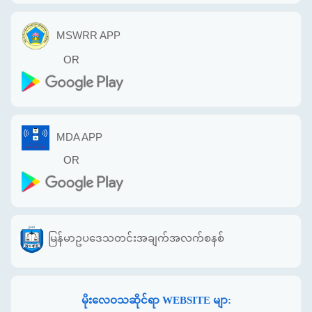
MSWRR APP
OR
MDA APP
OR
မြန်မာဥပဒေသတင်းအချက်အလက်စနစ်
မိုးလေဝသဆိုင်ရာ WEBSITE မျာ: