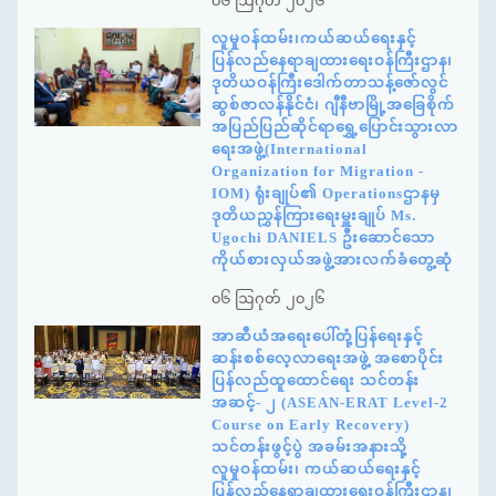
၀၆ ဩဂုတ် ၂၀၂၆
လူမှုဝန်ထမ်း၊ကယ်ဆယ်ရေးနှင့်
ပြန်လည်နေရာချထားရေးဝန်ကြီးဌာန၊
ဒုတိယဝန်ကြီးဒေါက်တာသန့်ဇော်လွင်
ဆွစ်ဇာလန်နိုင်ငံ၊ ဂျီနီဗာမြို့အခြေစိုက်
အပြည်ပြည်ဆိုင်ရာရွှေ့ပြောင်းသွားလာ
ရေးအဖွဲ့(International
Organization for Migration -
IOM) ရုံးချုပ်၏ Operationsဌာနမှ
ဒုတိယညွှန်ကြားရေးမှူးချုပ် Ms.
Ugochi DANIELS ဦးဆောင်သော
ကိုယ်စားလှယ်အဖွဲ့အားလက်ခံတွေ့ဆုံ
၀၆ ဩဂုတ် ၂၀၂၆
အာဆီယံအရေးပေါ်တုံ့ပြန်ရေးနှင့်
ဆန်းစစ်လေ့လာရေးအဖွဲ့ အစောပိုင်း
ပြန်လည်ထူထောင်ရေး သင်တန်း
အဆင့်- ၂ (ASEAN-ERAT Level-2
Course on Early Recovery)
သင်တန်းဖွင့်ပွဲ အခမ်းအနားသို့
လူမှုဝန်ထမ်း၊ ကယ်ဆယ်ရေးနှင့်
ပြန်လည်နေရာချထားရေးဝန်ကြီးဌာန၊