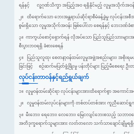
ရန်နှင့်
လူ့ဂုဏ်သိက္ခာ အပြည့်အဝ ရရှိနိုင်မည့် လူမှုအသိုက်
၂။ ထိရောက်သော ဘေးအန္တရာယ်ဆိုင်ရာစီမံခန့်ခွဲမှု လုပ်ငန်းအစီအစ
စွမ်းရှိသော လူမှုအသိုက်အဝန်း ဖြစ်ပေါ်လာ စေရန်နှင့် ဘေးဒဏ်ခံစ
၃။ ကာကွယ်စောင့်ရှောက်ရန် လိုအပ်သော ပြည်သူပြည်သားများအတွ
စီးပွားဘဝရရှိ ခံစားစေရန်
၄။ ပြည်သူလူထု၊ စေတနာ့ဝန်ထမ်းလူမှုအဖွဲ့အစည်းများ၊ အစိုးရမဟုတ
ခြင်းဖြင့်
စဉ်ဆက်မပြတ်ဖွံ့ဖြိုးမှု ပန်းတိုင်များ ပြည့်မီစေရေး 
လုပ်ငန်းတာဝန်နှင့်ရည်ရွယ်ချက်
၁။ လူမှုဝန်ထမ်းဆိုင်ရာ လုပ်ငန်းများအားထိရောက်စွာ အကောင်
၂။ လူမှုဝန်ထမ်းလုပ်ငန်းများကို တစ်တပ်တစ်အား ကူညီဆောင်ရွက်
၃။ မီးဘေး၊ ရေဘေး၊ လေဘေး၊ မြေငလျင်ဘေးစသည့် သဘာဝဘေး
အတိဒုက္ခရောက်သူများအား လတ်တလော သက်သာချောင်ချိမှုရရှ