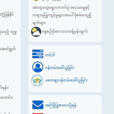
အထွေထွေရွေးကောက်ပွဲ မဲမသမာမှုနှင့်
့ပြန်နိုင်
တရားမဲ့ပြုကျင့်မှုများအပေါ် စုံစမ်းတွေ့ရှိ
ချက်များ
နေ့စဉ်မိုးလေဝသခန့်မှန်းချက်
သည့် လူမှု
းဆောင်ရွက်
တင်ဒါ
ဝန်ထမ်းခေါ်ယူခြင်း
စေတနာ့ဝန်ထမ်းခေါ်ယူခြင်း
်ရန်၊၊
ကောင်း၊
အကြံပြုစာပေးပို့ရန်