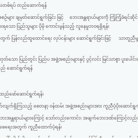
အဝန်းတစ်ရပ် တည်ဆောက်ရန်
ဉ်များ ချမှတ်ဆောင်ရွက်ခြင်း ဖြင့်
ဘေးအန္တရာယ်များကို ကြံ့ကြံ့ခံရင်ဆိုင်တုံ
ားရသော ပြည်သူများ ပိုမို ကောင်းမွန်သည့် လူနေမှုဘဝရရှိရန်
၊
က် ပြန်လည်ထူထောင်ရေး လုပ်ငန်းများ ဆောင်ရွက်ခြင်းဖြင့်
သာတူညီမျှ
်သော ပြည်တွင်း ပြည်ပ အဖွဲ့အစည်းများနှင့် ပွင့်လင်း မြင်သာစွာ ပူးပေါင်
ဦးတည် ဆောင်ရွက်ရန်
အထည်ဖော်ဆောင်ရွက်ရန်၊
လျက်ရှိကြသည့် စေတနာ့ ဝန်ထမ်း အဖွဲ့အစည်းများအား ကူညီပံ့ပိုးဆောင်ရွက
အန္တရာယ်များကြောင့် သော်လည်းကောင်း၊ အဖျက်ဘေးဒဏ်ကြောင့်လည်း
ိစေရေးအတွက် ကူညီထောက်ပံ့ရန်၊