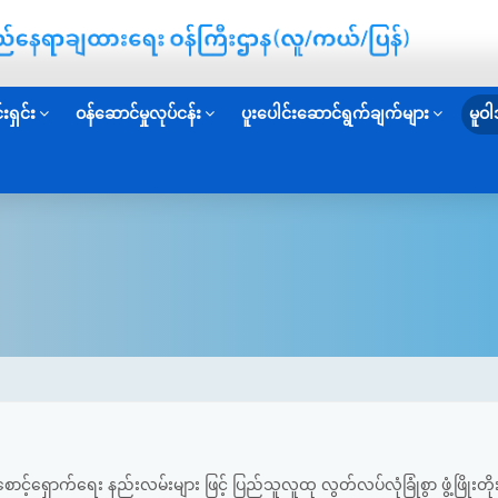
းရှင်း
ဝန်ဆောင်မှုလုပ်ငန်း
ပူးပေါင်းဆောင်ရွက်ချက်များ
မူဝါ
ာင့်ရှောက်ရေး နည်းလမ်းများ ဖြင့် ပြည်သူလူထု လွတ်လပ်လုံခြုံစွာ ဖွံ့ဖြိုး