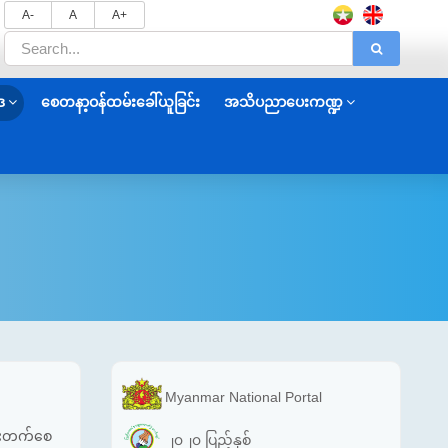
A-
A
A+
ဒ
စေတနာ့ဝန်ထမ်းခေါ်ယူခြင်း
အသိပညာပေးကဏ္ဍ
Myanmar National Portal
တိုးတက်စေ
၂၀၂၀ ပြည့်နှစ်