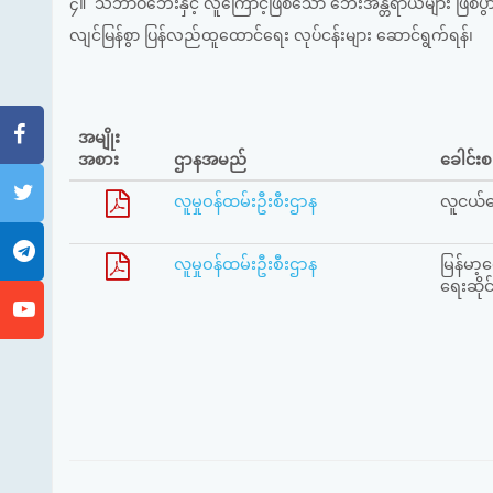
၄။ သဘာဝဘေးနှင့် လူကြောင့်ဖြစ်သော ဘေးအန္တရာယ်များ ဖြစ်ပွာ
လျင်မြန်စွာ ပြန်လည်ထူထောင်ရေး လုပ်ငန်းများ ဆောင်ရွက်ရန်၊
အမျိုး
အစား
ဌာနအမည်
ခေါင်းစ
လူမှုဝန်ထမ်းဦးစီးဌာန
လူငယ်ရ
လူမှုဝန်ထမ်းဦးစီးဌာန
မြန်မာ့
ရေးဆိုင