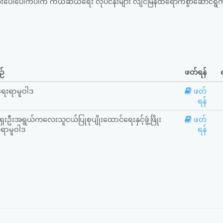
းပေါ်ပေါက်ပါက ကယ်ဆယ်ရေး လုပ်ငန်းများ လျင်မြန်ထိရောက်စွာဆောင်ရွက်ရ
ဉ်
ဖတ်ရန်
ေးရာမူဝါဒ
ဖတ်
ရန်
ရှေးဦးအရွယ်ကလေးသူငယ်ပြုစုပျိုးထောင်ရေးနှင့်ဖွံ့ဖြိုး
ဖတ်
်ရာမူဝါဒ
ရန်