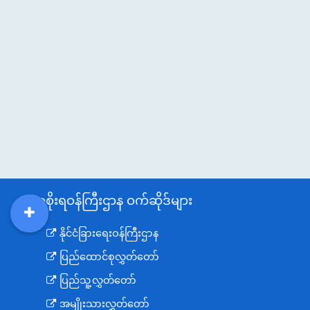
အစိုးရဝန်ကြီးဌာန ဝက်ဆိုဒ်များ
DDM
MOS
DSW
DOR
နိုင်ငံခြားရေးဝန်ကြီးဌာန
ပြည်ထောင်စုလွှတ်တော်
ပြည်သူ့လွှတ်တော်
အမျိုးသားလွှတ်တော်