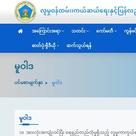
အကြောင်းအရာ
သတင်း
ကော်မတီ
ကွန်ဗင်
ဓာတ်ပုံ/ဗွီဒီယို
ဆက်သွယ်ရန်
မူဝါဒ
ပင်မစာမျက်နှာ
မူဝါဒ
မူဝါဒ
၁။ အားလုံးအကျုံးဝင်ပြီး ရေရှည်တည်တံ့မှုရှိသည့် လူမှုကာကွယ်စေ