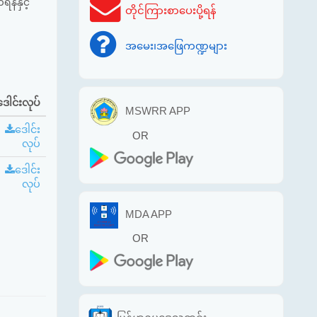
န်နှင့်
တိုင်ကြားစာပေးပို့ရန်
အမေး၊အဖြေကဏ္ဍများ
ဒေါင်းလုပ်
MSWRR APP
ဒေါင်း
OR
လုပ်
ဒေါင်း
လုပ်
MDA APP
OR