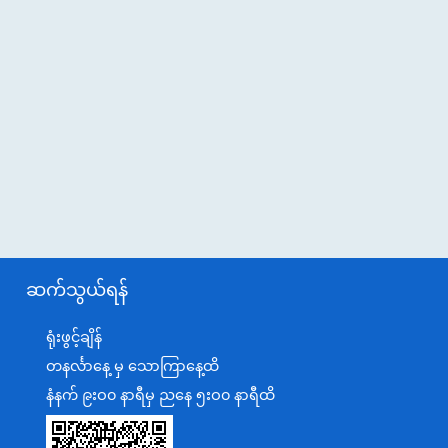
ဆက်သွယ်ရန်
ရုံးဖွင့်ချိန်
တနင်္လာနေ့ မှ သောကြာနေ့ထိ
နံနက် ၉းဝ၀ နာရီမှ ညနေ ၅းဝ၀ နာရီထိ