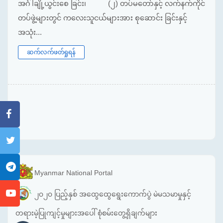
အင်္ဂါချို့ယွင်းစေ ခြင်း၊ (၂) တပ်မတော်နှင့် လက်နက်ကိုင်
တပ်ဖွဲ့များတွင် ကလေးသူငယ်များအား စုဆောင်း ခြင်းနှင့်
အသုံး...
ဆက်လက်ဖတ်ရှုရန်
Myanmar National Portal
၂၀၂၀ ပြည့်နှစ် အထွေထွေရွေးကောက်ပွဲ မဲမသမာမှုနှင့်
တရားမဲ့ပြုကျင့်မှုများအပေါ် စုံစမ်းတွေ့ရှိချက်များ