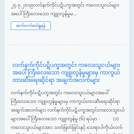
၂၄.၇.၂၀၁၉လက်နက်ကိုင်ပဋိပက္ခအတွင်း ကလေးသူငယ်များ
အပေါ်ကြီးလေးသော ကျူးလွန်မှုမ...
ဆက်လက်ဖတ်ရှုရန်
လက်နက်ကိုင်ပဋိပက္ခအတွင်း ကလေးသူငယ်များ
အပေါ် ကြီးလေးသော ကျူးလွန်မှုများမှ ကာကွယ်
တားဆီးရေးဆိုင်ရာ အချက်အလက်များ
လက်နက်ကိုင်ပဋိပက္ခအတွင်း ကလေးသူငယ်များအပေါ်
ကြီးလေးသော ကျူးလွန်မှုများမှ ကာကွယ်တားဆီးရေးဆိုင်ရာ
အချက်အလက်များ လက်နက်ကိုင်ပဋိပက္ခအတွင်းကလေးသူငယ်
များအပေါ် ကြီးလေးသော ကျူးလွန်မှု (၆) ရပ်မှာ - (၁)
ကလေးသူငယ်များအား သတ်ဖြတ်ခြင်းနှင့် သေရာပါကိုယ်လက်