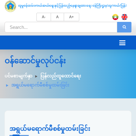
A-
A
A+
ဝန်ဆောင်မှုလုပ်ငန်း
ပင်မစာမျက်နှာ
ပြန်လည်ထူထောင်ရေး
အရွယ်မရောက်မီစစ်မှုထမ်းခြင်း
အရွယ်မရောက်မီစစ်မှုထမ်းခြင်း