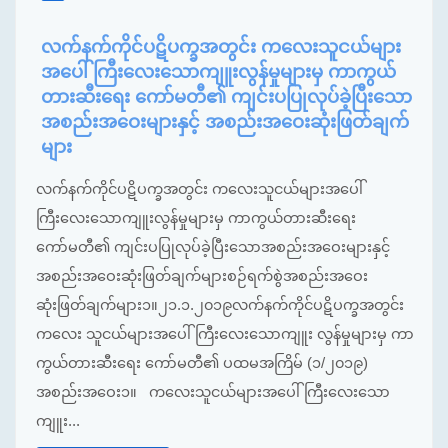
လက်နက်ကိုင်ပဋိပက္ခအတွင်း ကလေးသူငယ်များ
အပေါ် ကြီးလေးသောကျူးလွန်မှုများမှ ကာကွယ်
တားဆီးရေး ကော်မတီ၏ ကျင်းပပြုလုပ်ခဲ့ပြီးသော
အစည်းအဝေးများနှင့် အစည်းအဝေးဆုံးဖြတ်ချက်
များ
လက်နက်ကိုင်ပဋိပက္ခအတွင်း ကလေးသူငယ်များအပေါ်
ကြီးလေးသောကျူးလွန်မှုများမှ ကာကွယ်တားဆီးရေး
ကော်မတီ၏ ကျင်းပပြုလုပ်ခဲ့ပြီးသောအစည်းအဝေးများနှင့်
အစည်းအဝေးဆုံးဖြတ်ချက်များစဉ်ရက်စွဲအစည်းအဝေး
ဆုံးဖြတ်ချက်များ၁။၂၁.၁.၂၀၁၉လက်နက်ကိုင်ပဋိပက္ခအတွင်း
ကလေး သူငယ်များအပေါ် ကြီးလေးသောကျူး လွန်မှုများမှ ကာ
ကွယ်တားဆီးရေး ကော်မတီ၏ ပထမအကြိမ် (၁/၂၀၁၉)
အစည်းအဝေး၁။ ကလေးသူငယ်များအပေါ် ကြီးလေးသော
ကျူး...