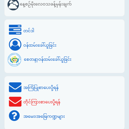
နေ့စဉ်မိုးလေဝသခန့်မှန်းချက်
တင်ဒါ
ဝန်ထမ်းခေါ်ယူခြင်း
စေတနာ့ဝန်ထမ်းခေါ်ယူခြင်း
အကြံပြုစာပေးပို့ရန်
တိုင်ကြားစာပေးပို့ရန်
အမေး၊အဖြေကဏ္ဍများ