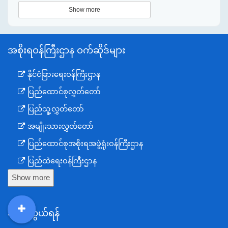
Show more
အစိုးရဝန်ကြီးဌာန ဝက်ဆိုဒ်များ
နိုင်ငံခြားရေးဝန်ကြီးဌာန
ပြည်ထောင်စုလွှတ်တော်
ပြည်သူ့လွှတ်တော်
အမျိုးသားလွှတ်တော်
ပြည်ထောင်စုအစိုးရအဖွဲ့ရုံးဝန်ကြီးဌာန
ပြည်ထဲရေးဝန်ကြီးဌာန
Show more
ကာကွယ်ရေးဝန်ကြီးဌာန
နယ်စပ်ရေးရာဝန်ကြီးဌာန
ဆက်သွယ်ရန်
စီမံကိန်း၊ဘဏ္ဍာရေးနှင့်စက်မှုဝန်ကြီးဌာန
DDM
MOS
DSW
DOR