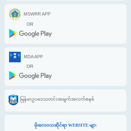
MSWRR APP
OR
MDA APP
OR
မြန်မာဥပဒေသတင်းအချက်အလက်စနစ်
မိုးလေဝသဆိုင်ရာ WEBSITE မျာ: