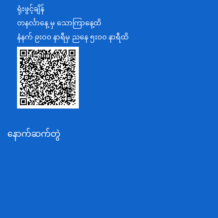
ရင်းနှီးမြှုပ်နှံမှုနှင့် နိုင်ငံခြားစီးပွားဆက်သွယ်ရေးဝန်ကြီးဌာန
ရုံးဖွင့်ချိန်
အပြည်ပြည်ဆိုင်ရာပူးပေါင်းဆောင်ရွက်ရေးဝန်ကြီးဌာန
တနင်္လာနေ့ မှ သောကြာနေ့ထိ
ပြန်ကြားရေးဝန်ကြီးဌာန
နံနက် ၉းဝ၀ နာရီမှ ညနေ ၅းဝ၀ နာရီထိ
သာသနာရေးနှင့် ယဉ်ကျေးမှုဝန်ကြီးဌာန
စိုက်ပျိုးရေး၊မွေးမြူရေးနှင့်ဆည်မြောင်းဝန်ကြီးဌာန
ပို့ဆောင်ရေးနှင့်ဆက်သွယ်ရေးဝန်ကြီးဌာန
သယံဇာတနှင့်ပတ်ဝန်းကျင်ထိန်းသိမ်းရေးဝန်ကြီးဌာန
လျှပ်စစ်နှင့်စွမ်းအင်ဝန်ကြီးဌာန
နောက်ဆက်တွဲ
အလုပ်သမား၊လူဝင်မှုကြီးကြပ်ရေးနှင့်ပြည်သူ့အင်အား
ဝန်ကြီးဌာန
စီးပွားရေးနှင့်ကူးသန်းရောင်းဝယ်ရေးဝန်ကြီးဌာန
ပညာရေးဝန်ကြီးဌာန
ကျန်းမာရေးနှင့်အားကစားဝန်ကြီးဌာန
ဆောက်လုပ်ရေးဝန်ကြီးဌာန