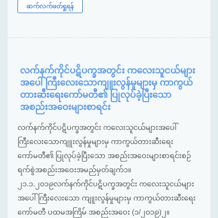
ဆက်လက်ဖတ်ရှုရန်
လက်နက်ကိုင်ပဋိပက္ခအတွင်း ကလေးသူငယ်များ
အပေါ် ကြီးလေးသောကျူးလွန်မှုများမှ ကာကွယ်
တားဆီးရေးကော်မတီ၏ ပြုလုပ်ခဲ့ပြီးသော
အစည်းအဝေးများစာရင်း
လက်နက်ကိုင်ပဋိပက္ခအတွင်း ကလေးသူငယ်များအပေါ်
ကြီးလေးသောကျူးလွန်မှုများမှ ကာကွယ်တားဆီးရေး
ကော်မတီ၏ ပြုလုပ်ခဲ့ပြီးသော အစည်းအဝေးများစာရင်းစဉ်
ရက်စွဲအစည်းအဝေးအမည်မှတ်ချက်၁။
၂၁.၁.၂၀၁၉လက်နက်ကိုင်ပဋိပက္ခအတွင်း ကလေးသူငယ်များ
အပေါ်ကြီးလေးသော ကျူးလွန်မှုများမှ ကာကွယ်တားဆီးရေး
ကော်မတီ ပထမအကြိမ် အစည်းအဝေး (၁/၂၀၁၉)၂။