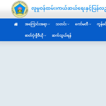
အကြောင်းအရာ
သတင်း
ကော်မတီ
ကွန်ဗင်
ဓာတ်ပုံ/ဗွီဒီယို
ဆက်သွယ်ရန်