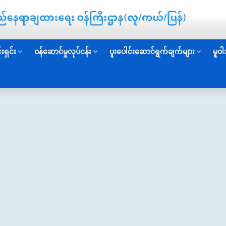
းရှင်း
ဝန်ဆောင်မှုလုပ်ငန်း
ပူးပေါင်းဆောင်ရွက်ချက်များ
မူဝါ