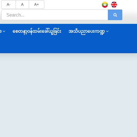
A-
A
A+
ဒ
စေတနာ့ဝန်ထမ်းခေါ်ယူခြင်း
အသိပညာပေးကဏ္ဍ