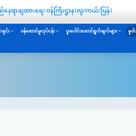
းရှင်း
ဝန်ဆောင်မှုလုပ်ငန်း
ပူးပေါင်းဆောင်ရွက်ချက်များ
မူဝါ