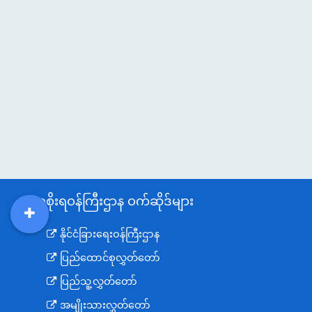
အစိုးရဝန်ကြီးဌာန ဝက်ဆိုဒ်များ
DDM
MOS
DSW
DOR
နိုင်ငံခြားရေးဝန်ကြီးဌာန
ပြည်ထောင်စုလွှတ်တော်
ပြည်သူ့လွှတ်တော်
အမျိုးသားလွှတ်တော်