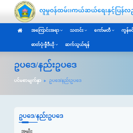
အကြောင်းအရာ
သတင်း
ကော်မတီ
ကွန်ဗင်
ဓာတ်ပုံ/ဗွီဒီယို
ဆက်သွယ်ရန်
ဥပဒေ/နည်းဥပဒေ
ပင်မစာမျက်နှာ
ဥပဒေ/နည်းဥပဒေ
ဥပဒေ/နည်းဥပဒေ
အမျိုး