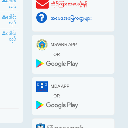
ဒေါင်း
တိုင်ကြားစာပေးပို့ရန်
လုပ်
ဒေါင်း
အမေး၊အဖြေကဏ္ဍများ
လုပ်
ဒေါင်း
လုပ်
MSWRR APP
OR
MDA APP
OR
မြန်မာဥပဒေသတင်း