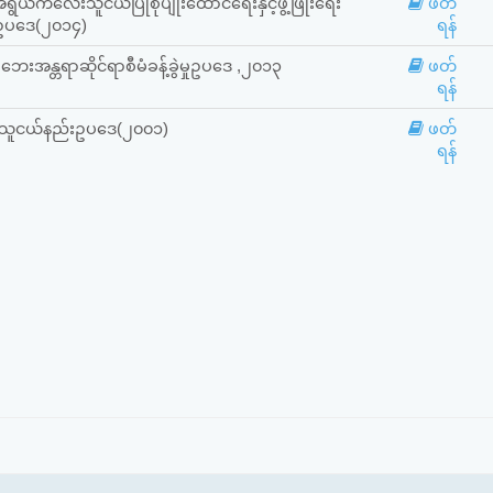
ရွယ်ကလေးသူငယ်ပြုစုပျိုးထောင်ရေးနှင့်ဖွံ့ဖြိုးရေး
ဖတ်
ာဥပဒေ(၂၀၁၄)
ရန်
းအန္တရာဆိုင်ရာစီမံခန့်ခွဲမှုဥပ‌ဒေ ,၂၀၁၃
ဖတ်
ရန်
ူငယ်နည်းဥပဒေ(၂၀၀၁)
ဖတ်
ရန်