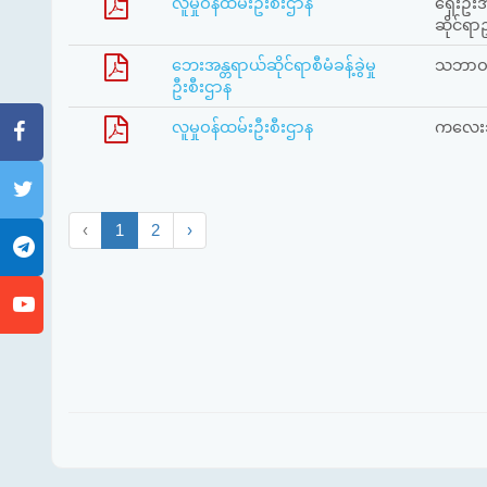
လူမှုဝန်ထမ်းဦးစီးဌာန
ရှေးဦးအ
ဆိုင်ရ
ဘေးအန္တရာယ်ဆိုင်ရာစီမံခန့်ခွဲမှု
သဘာဝ‌ဘေ
ဦးစီးဌာန
လူမှုဝန်ထမ်းဦးစီးဌာန
ကလေးသ
‹
1
2
›