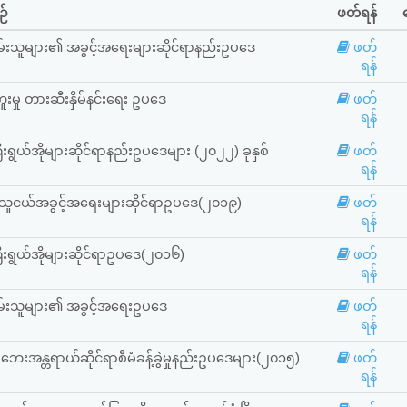
ဉ်
ဖတ်ရန်
မ်းသူများ၏ အခွင့်အရေးများဆိုင်ရာနည်းဥပဒေ
ဖတ်
ရန်
ူးမှု တားဆီးနှိမ်နင်းရေး ဥပဒေ
ဖတ်
ရန်
ရွယ်အိုများဆိုင်ရာနည်းဥပဒေများ (၂၀၂၂) ခုနှစ်
ဖတ်
ရန်
ငယ်အခွင့်အရေးများဆိုင်ရာဥပဒေ(၂၀၁၉)
ဖတ်
ရန်
းရွယ်အိုများဆိုင်ရာဥပဒေ(၂၀၁၆)
ဖတ်
ရန်
မ်းသူများ၏ အခွင့်အရေးဥပဒေ
ဖတ်
ရန်
းအန္တရာယ်ဆိုင်ရာစီမံခန့်ခွဲမှုနည်းဥပဒေများ(၂၀၁၅)
ဖတ်
ရန်