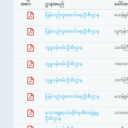
အစား
ဌာနအမည်
ခေါင်းစ
ပြန်လည်ထူထောင်ရေးဦးစီးဌာန
မသန်စွ
ပြန်လည်ထူထောင်ရေးဦးစီးဌာန
လူကုန်က
လူမှုဝန်ထမ်းဦးစီးဌာန
သက်ကြီး
လူမှုဝန်ထမ်းဦးစီးဌာန
ကလေးသူ
လူမှုဝန်ထမ်းဦးစီးဌာန
သက်ကြီ
ပြန်လည်ထူထောင်ရေးဦးစီးဌာန
မသန်စွ
ဘေးအန္တရာယ်ဆိုင်ရာစီမံခန့်ခွဲမှု
သဘာဝဘေ
ဦးစီးဌာန