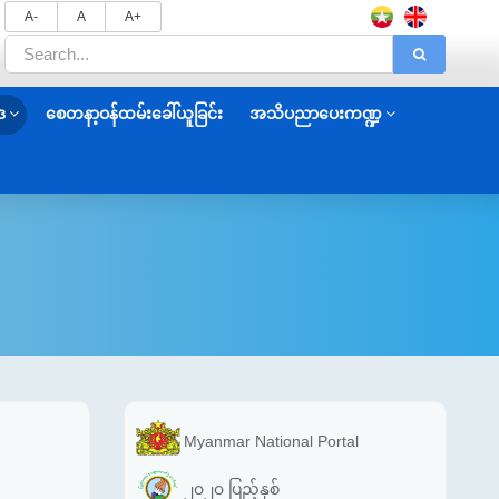
A-
A
A+
ဒ
စေတနာ့ဝန်ထမ်းခေါ်ယူခြင်း
အသိပညာပေးကဏ္ဍ
Myanmar National Portal
၂၀၂၀ ပြည့်နှစ်