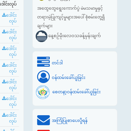
ဒေါင်းလုပ်
အထွေထွေရွေးကောက်ပွဲ မဲမသမာမှုနှင့်
ဒေါင်း
တရားမဲ့ပြုကျင့်မှုများအပေါ် စုံစမ်းတွေ့ရှိ
လုပ်
ချက်များ
ဒေါင်း
နေ့စဉ်မိုးလေဝသခန့်မှန်းချက်
လုပ်
ဒေါင်း
လုပ်
တင်ဒါ
ဒေါင်း
လုပ်
ဝန်ထမ်းခေါ်ယူခြင်း
ဒေါင်း
လုပ်
စေတနာ့ဝန်ထမ်းခေါ်ယူခြင်း
ဒေါင်း
လုပ်
ဒေါင်း
အကြံပြုစာပေးပို့ရန်
လုပ်