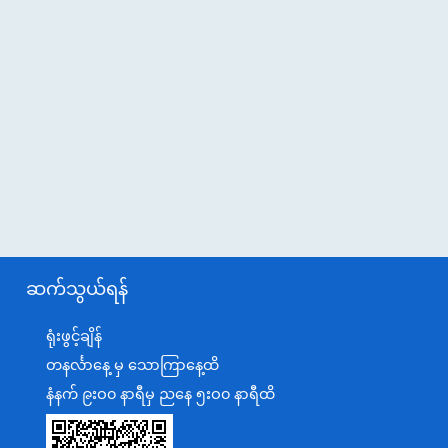
ဆက်သွယ်ရန်
ရုံးဖွင့်ချိန်
တနင်္လာနေ့ မှ သောကြာနေ့ထိ
နံနက် ၉းဝ၀ နာရီမှ ညနေ ၅းဝ၀ နာရီထိ