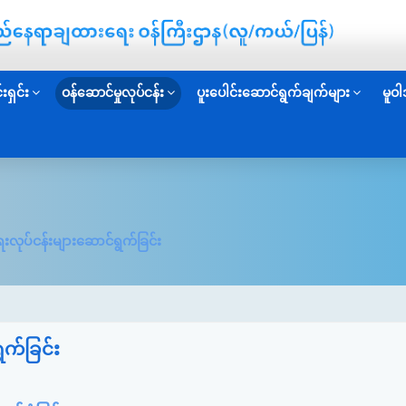
းရှင်း
ဝန်ဆောင်မှုလုပ်ငန်း
ပူးပေါင်းဆောင်ရွက်ချက်များ
မူဝါ
ုပ်ငန်းများဆောင်ရွက်ခြင်း
က်ခြင်း