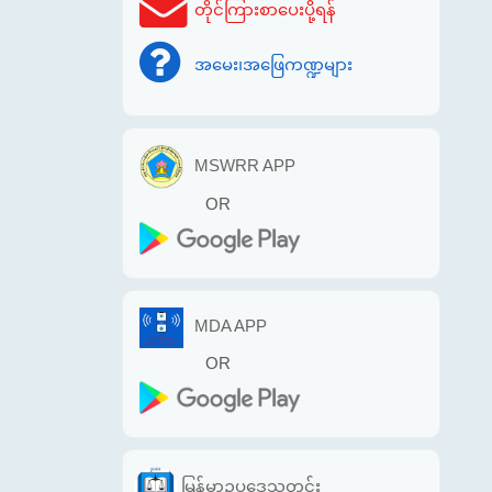
တိုင်ကြားစာပေးပို့ရန်
အမေး၊အဖြေကဏ္ဍများ
MSWRR APP
OR
MDA APP
OR
မြန်မာဥပဒေသတင်း