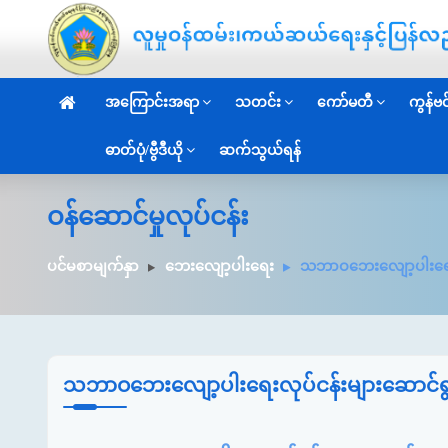
အကြောင်းအရာ
သတင်း
ကော်မတီ
ကွန်ဗင်
ဓာတ်ပုံ/ဗွီဒီယို
ဆက်သွယ်ရန်
ဝန်ဆောင်မှုလုပ်ငန်း
ပင်မစာမျက်နှာ
ဘေးလျော့ပါးရေး
သဘာဝဘေးလျော့ပါးရေးလ
သဘာဝဘေးလျော့ပါးရေးလုပ်ငန်းများဆောင်ရွ