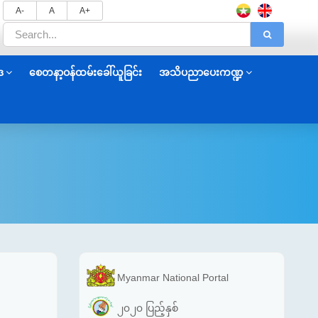
A-
A
A+
ဒ
စေတနာ့ဝန်ထမ်းခေါ်ယူခြင်း
အသိပညာပေးကဏ္ဍ
Myanmar National Portal
၂၀၂၀ ပြည့်နှစ်