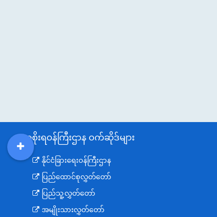
အစိုးရဝန်ကြီးဌာန ဝက်ဆိုဒ်များ
DDM
MOS
DSW
DOR
နိုင်ငံခြားရေးဝန်ကြီးဌာန
ပြည်ထောင်စုလွှတ်တော်
ပြည်သူ့လွှတ်တော်
အမျိုးသားလွှတ်တော်