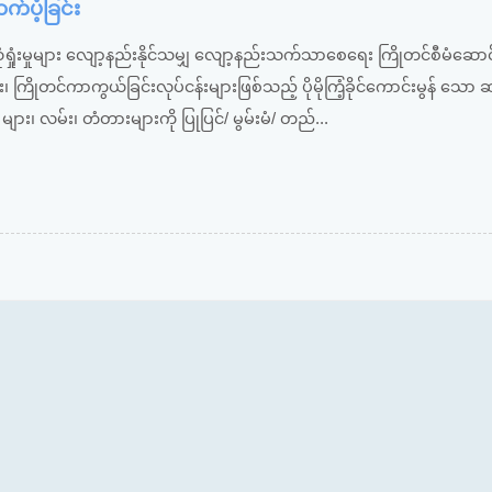
ပံ့ခြင်း
ံးမှုများ လျော့နည်းနိုင်သမျှ လျော့နည်းသက်သာစေရေး ကြိုတင်စီမံဆောင်
ိုတင်ကာကွယ်ခြင်းလုပ်ငန်းများဖြစ်သည့် ပိုမိုကြံ့ခိုင်ကောင်းမွန် သော ဆည
များ၊ လမ်း၊ တံတားများကို ပြုပြင်/ မွမ်းမံ/ တည်...