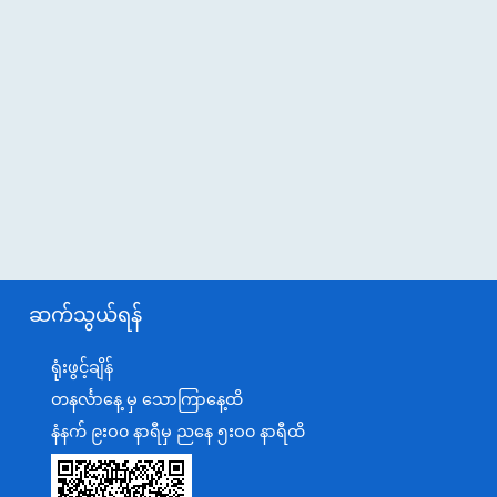
ဆက်သွယ်ရန်
ရုံးဖွင့်ချိန်
တနင်္လာနေ့ မှ သောကြာနေ့ထိ
နံနက် ၉းဝ၀ နာရီမှ ညနေ ၅းဝ၀ နာရီထိ