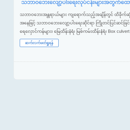
သဘာဝဘေးလျော့ပါးရေးလုပ်ငန်းများအတွက်ထောက်
သဘာဝဘေးအန္တရာယ်များ ကျရောက်သည့်အချိန်တွင် ထိခိုက်ဆုံရှု
အနေဖြင့် သဘာဝဘေးလျော့ပါးရေးဆိုင်ရာ ကြိုတင်ပြင်ဆင်ခြင်း၊ ကြ
ရေလှောင်ကန်များ၊ မြေထိန်းနံရံ၊ မြစ်ကမ်းထိန်းနံရံ၊ Box culvert 
ဆက်လက်ဖတ်ရှုရန်