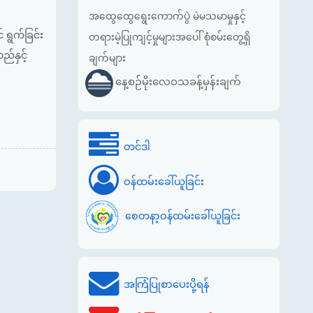
အထွေထွေရွေးကောက်ပွဲ မဲမသမာမှုနှင့်
 ရွက်ခြင်း
တရားမဲ့ပြုကျင့်မှုများအပေါ် စုံစမ်းတွေ့ရှိ
်နှင့်
ချက်များ
နေ့စဉ်မိုးလေဝသခန့်မှန်းချက်
တင်ဒါ
ဝန်ထမ်းခေါ်ယူခြင်း
စေတနာ့ဝန်ထမ်းခေါ်ယူခြင်း
အကြံပြုစာပေးပို့ရန်