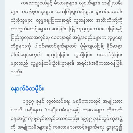
ကလေးသူငယ်နှင့် မိသားစုများ၊ လူငယ်များ၊ အမျိုးသမီး
များ၊ မသန်စွမ်းသူများ၊ သက်ကြီးရွယ်အိုများ၊ မူးယစ်ဆေးဝါး
သုံးစွဲသူများ၊ လူမှုရေးပြဿနာရှင် လူတန်းစား အသီးသီးတို့ကို
ကာကွယ်စောင့်ရှောက် ပေးခြင်း၊ ပြန်လည်ထူထောင်ပေးခြင်းနှင့်
ပြည်သူလူထုအတွင်းမှ စေတနာရှင် အဖွဲ့အစည်းများက လူမှုရေး
ကိစ္စများကို ပါဝင်ဆောင်ရွက်ရာတွင် ပိုမိုကျယ်ပြန့် ခိုင်မာစွာ
ပါဝင်ရေးအတွက် စည်းရုံးခြင်း၊ ကူညီခြင်း၊ ထောက်ပံ့ခြင်း
များသည် လူမှုဝန်ထမ်းဦးစီးဌာန၏ အရင်းခံအဓိကတာဝန်ဖြစ်
သည်။
နောက်ခံသမိုင်း
၁၉၄၇ ခုနှစ် လွတ်လပ်ရေး မရမီကာလတွင် အမျိုးသား
ယာယီ အစိုးရက “အမျိုးသမီးများနှင့် ကလေးများ တိုးတက်
ရေးအဖွဲ့” ကို ဖွဲ့စည်းတည်ထောင်သည်။ ၁၉၄၉ ခုနှစ်တွင် ထိုအဖွဲ့
ကို အမျိုးသမီးများနှင့် ကလေးများစောင့်ရှောက်ရေး ဌာနဟူ၍