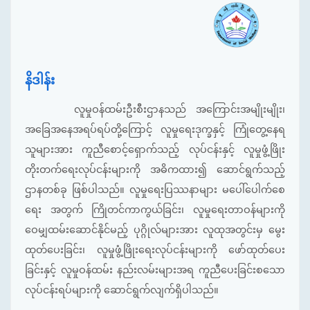
နိဒါန်း
လူမှုဝန်ထမ်းဦးစီးဌာနသည် အကြောင်းအမျိုးမျိုး၊
အခြေအနေအရပ်ရပ်တို့ကြောင့် လူမှုရေးဒုက္ခနှင့် ကြုံတွေ့နေရ
သူများအား ကူညီစောင့်ရှောက်သည့် လုပ်ငန်းနှင့် လူမှုဖွံ့ဖြိုး
တိုးတက်ရေးလုပ်ငန်းများကို အဓိကထား၍ ဆောင်ရွက်သည့်
ဌာနတစ်ခု ဖြစ်ပါသည်။ လူမှုရေးပြဿနာများ မပေါ်ပေါက်စေ
ရေး အတွက် ကြိုတင်ကာကွယ်ခြင်း၊ လူမှုရေးတာဝန်များကို
ဝေမျှထမ်းဆောင်နိုင်မည့် ပုဂ္ဂိုလ်များအား လူထုအတွင်းမှ မွေး
ထုတ်ပေးခြင်း၊ လူမှုဖွံ့ဖြိုးရေးလုပ်ငန်းများကို ဖော်ထုတ်ပေး
ခြင်းနှင့် လူမှုဝန်ထမ်း နည်းလမ်းများအရ ကူညီပေးခြင်းစသော
လုပ်ငန်းရပ်များကို ဆောင်ရွက်လျက်ရှိပါသည်။