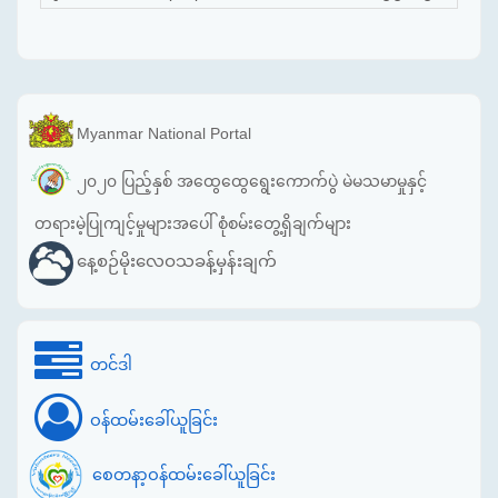
Myanmar National Portal
၂၀၂၀ ပြည့်နှစ် အထွေထွေရွေးကောက်ပွဲ မဲမသမာမှုနှင့်
တရားမဲ့ပြုကျင့်မှုများအပေါ် စုံစမ်းတွေ့ရှိချက်များ
နေ့စဉ်မိုးလေဝသခန့်မှန်းချက်
တင်ဒါ
ဝန်ထမ်းခေါ်ယူခြင်း
စေတနာ့ဝန်ထမ်းခေါ်ယူခြင်း