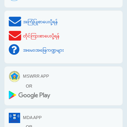
အကြံပြုစာပေးပို့ရန်
တိုင်ကြားစာပေးပို့ရန်
အမေး၊အဖြေကဏ္ဍများ
MSWRR APP
OR
MDA APP