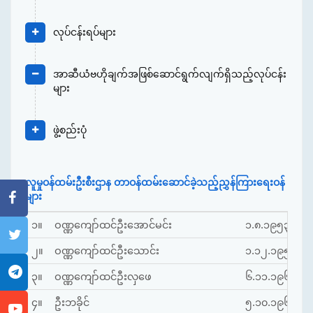
လုပ်ငန်းရပ်များ
အာဆီယံဗဟိုချက်အဖြစ်ဆောင်ရွက်လျက်ရှိသည့်လုပ်ငန်း
များ
ဖွဲ့စည်းပုံ
လူမှုဝန်ထမ်းဦးစီးဌာန တာဝန်ထမ်းဆောင်ခဲ့သည့်ညွှန်ကြားရေးဝန်
များ
၁။
ဝဏ္ဏကျော်ထင်ဦးအောင်မင်း
၁.၈.၁၉၅၃
မ
၂။
ဝဏ္ဏကျော်ထင်ဦးသောင်း
၁.၁၂.၁၉၅၉
၃။
ဝဏ္ဏကျော်ထင်ဦးလှဖေ
၆.၁၁.၁၉၆၂
၄။
ဦးဘခိုင်
၅.၁၀.၁၉၆၃
မ