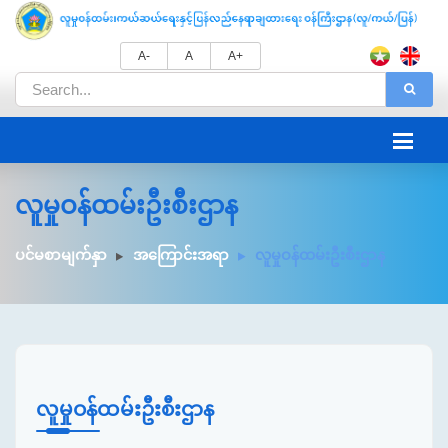
A-
A
A+
လူမှုဝန်ထမ်းဦးစီးဌာန
ပင်မစာမျက်နှာ
အကြောင်းအရာ
လူမှုဝန်ထမ်းဦးစီးဌာန
လူမှုဝန်ထမ်းဦးစီးဌာန