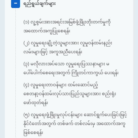
ရည်ရွယ်ချက်များ
(၁) လူ့စွမ်းအားအရင်းအမြစ်ဖွံ့ဖြိုးတိုးတက်မှုကို
အထောက်အကူပြုစေရန်၊
(၂) လူမှုရေးချို့တဲ့သူများအား လူမှုဝန်ထမ်းနည်း
လမ်းများဖြင့် အကူအညီပေးရန်၊
(၃) မလိုလားအပ်သော လူမှုရေးပြဿနာများ မ
ပေါ်ပေါက်စေရေးအတွက် ကြိုတင်ကာကွယ် ပေးရန်၊
(၄) လူမှုရေးတာဝန်များ ထမ်းဆောင်မည့်
စေတနာ့ဝန်ထမ်းလုပ်သားပြည်သူများအား စည်းရုံး
ဖော်ထုတ်ရန်၊
(၅) လူမှုရေးဖွံ့ဖြိုးမှုလုပ်ငန်းများ ဆောင်ရွက်ပေးခြင်းဖြင့်
နိုင်ငံတော်အတွက် တစ်ဖက် တစ်လမ်းမှ အထောက်အကူ
ဖြစ်စေရန်၊