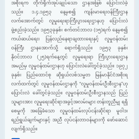
အစိုးရက တိုက်ရိုက်အုပ်ချုပ်သော ဌာနအဖြစ် ပြောင်းလဲခဲ့
သည်။ ၁.၄.၁၉၅၃ နေ့မှစ၍ ကျန်းမာရေးဝန်ကြီးဌာန
လက်အောက်တွင် လူမှုရေးရာကြီးပွားရေးဌာနဟု ပြောင်းလဲ
ဖွဲ့စည်းခဲ့သည်။ ၁၉၅၃ခုနှစ်၊ စက်တင်ဘာလ (၁၅)ရက် နေ့မှစ၍
ကယ်ဆယ်ရေး၊ ပြန်လည်နေရာချထားရေးနှင့် လူမှုဝန်ထမ်း
ဝန်ကြီး ဌာနအောက်သို့ ရောက်ရှိသည်။ ၁၉၅၃ ခုနှစ်၊
နိုဝင်ဘာလ (၂၅)ရက်နေ့တွင် လူမှုရေးရာ ကြီးပွားရေးဌာန
အမည်မှ လူမှုဝန်ထမ်းဌာနဟု ပြောင်းလဲခေါ်တွင်ခဲ့သည်။ ၁၉၇၂
ခုနှစ်၊ ပြည်ထောင်စု ဆိုရှယ်လစ်သမ္မတ မြန်မာနိုင်ငံအစိုးရ
လက်ထက်တွင် လူမှုဝန်ထမ်းဌာနကို “လူမှုဝန်ထမ်းဦးစီးဌာန”ဟု
ပြောင်းလဲ ခေါ်တွင်ခဲ့သည်။ လူမှုဝန်ထမ်းဦးစီးဌာနသည် ပြည်
သူများအား လူမှုရေးဆိုင်ရာအခွင့်အလမ်းများ တန်းတူညီမျှ ရရှိ
စေမှုကို အခြေခံသော လူမှုဝန်ထမ်းလုပ်ငန်းဆိုင်ရာ မူဝါဒ၊
ရည်ရွယ်ချက်များနှင့် အညီ လုပ်ငန်းတာဝန်များကို ဖော်ဆောင်
လျက်ရှိသည်။