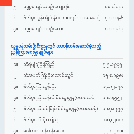
၅။
ဝဏ္ဏကျော်ထင်ဦးကျော်စိုး
၁၀.၆.၁၉၆၄
မ
၆။
ဗိုလ်မှူးထွန်းမြိုင် နိုင်ငံဂုဏ်ရည်ပထမအဆင့်
၃.၁၀.၁၉၆၄
မ
၇။
ဝဏ္ဏကျော်ထင်ဦးထွေး
၁.၁.၁၉၆၉
မ
လူမှုဝန်ထမ်းဦးစီးဌာနတွင် တာဝန်ထမ်းဆောင်ခဲ့သည့်
ညွှန်ကြားရေးမှူးချုပ်များ
၁။
သီရိပျံချီဦးကြည်
၅.၅.၁၉၇၅
မှ
၂။
သံအမတ်ကြီးဦးသောင်းလွင်
၁၅.၈.၁၉၈၀
မှ
၃။
ဗိုလ်မှူးကြီးထွန်းဦး
၁၄.၁၂.၁၉၈၇
မ
၄။
ဗိုလ်မှူးကြီးသန်းပို စီမံထူးချွန်(ပထမဆင့်)
၁.၈.၁၉၉၂
မှ
၅။
ဗိုလ်မှူးကြီးစစ်မြိုင် စီမံထူးချွန်(ပထမဆင့်)
၁၀.၄.၁၉၉၈
မှ
၆။
ဗိုလ်မှူးကြီးစိုးကြည်
၁၈.၇.၂၀ဝ၈
မှ
၇။
ဒေါက်တာစန်းစန်းအေး
၂၂.၈.၂၀၁၇
မ