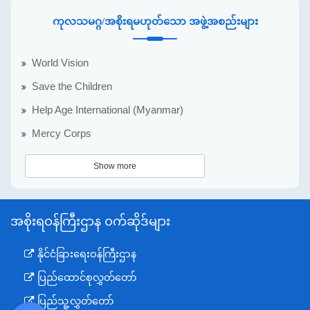
ကုလသမဂ္ဂ/အစိုးရမဟုတ်သော အဖွဲ့အစည်းများ
World Vision
Save the Children
Help Age International (Myanmar)
Mercy Corps
Show more
အစိုးရဝန်ကြီးဌာန ဝက်ဆိုဒ်များ
နိုင်ငံခြားရေးဝန်ကြီးဌာန
ပြည်ထောင်စုလွှတ်တော်
ပြည်သူ့လွှတ်တော်