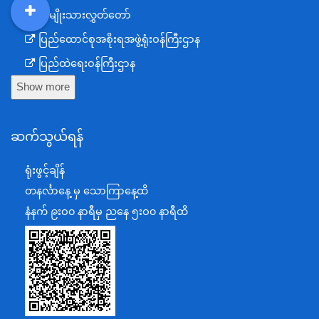
အမျိုးသားလွှတ်တော်
DDM
MOS
DSW
DOR
ပြည်ထောင်စုအစိုးရအဖွဲ့ရုံးဝန်ကြီးဌာန
ပြည်ထဲရေးဝန်ကြီးဌာန
Show more
ကာကွယ်ရေးဝန်ကြီးဌာန
နယ်စပ်ရေးရာဝန်ကြီးဌာန
ဆက်သွယ်ရန်
စီမံကိန်း၊ဘဏ္ဍာရေးနှင့်စက်မှုဝန်ကြီးဌာန
ရင်းနှီးမြှုပ်နှံမှုနှင့် နိုင်ငံခြားစီးပွားဆက်သွယ်ရေးဝန်ကြီးဌာန
ရုံးဖွင့်ချိန်
အပြည်ပြည်ဆိုင်ရာပူးပေါင်းဆောင်ရွက်ရေးဝန်ကြီးဌာန
တနင်္လာနေ့ မှ သောကြာနေ့ထိ
ပြန်ကြားရေးဝန်ကြီးဌာန
နံနက် ၉းဝ၀ နာရီမှ ညနေ ၅းဝ၀ နာရီထိ
သာသနာရေးနှင့် ယဉ်ကျေးမှုဝန်ကြီးဌာန
စိုက်ပျိုးရေး၊မွေးမြူရေးနှင့်ဆည်မြောင်းဝန်ကြီးဌာန
ပို့ဆောင်ရေးနှင့်ဆက်သွယ်ရေးဝန်ကြီးဌာန
သယံဇာတနှင့်ပတ်ဝန်းကျင်ထိန်းသိမ်းရေးဝန်ကြီးဌာန