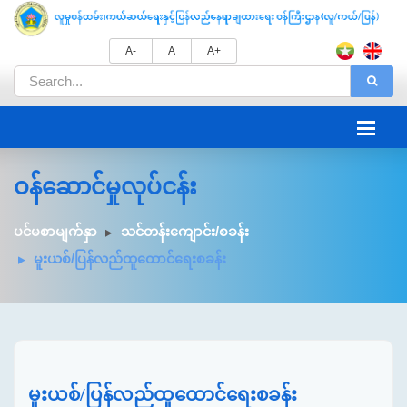
A-
A
A+
ဝန်ဆောင်မှုလုပ်ငန်း
ပင်မစာမျက်နှာ
သင်တန်းကျောင်း/စခန်း
မူးယစ်/ပြန်လည်ထူထောင်ရေးစခန်း
မူးယစ်/ပြန်လည်ထူထောင်ရေးစခန်း