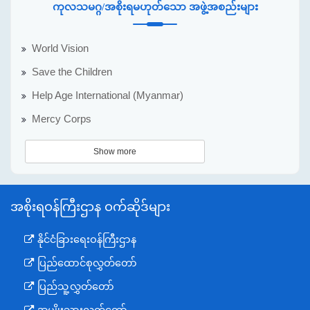
ကုလသမဂ္ဂ/အစိုးရမဟုတ်သော အဖွဲ့အစည်းများ
World Vision
Save the Children
Help Age International (Myanmar)
Mercy Corps
Show more
အစိုးရဝန်ကြီးဌာန ဝက်ဆိုဒ်များ
နိုင်ငံခြားရေးဝန်ကြီးဌာန
ပြည်ထောင်စုလွှတ်တော်
ပြည်သူ့လွှတ်တော်
အမျိုးသားလွှတ်တော်