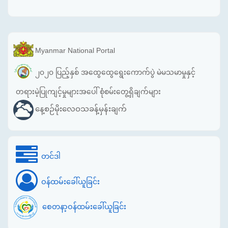
Myanmar National Portal
၂၀၂၀ ပြည့်နှစ် အထွေထွေရွေးကောက်ပွဲ မဲမသမာမှုနှင့်
တရားမဲ့ပြုကျင့်မှုများအပေါ် စုံစမ်းတွေ့ရှိချက်များ
နေ့စဉ်မိုးလေဝသခန့်မှန်းချက်
တင်ဒါ
ဝန်ထမ်းခေါ်ယူခြင်း
စေတနာ့ဝန်ထမ်းခေါ်ယူခြင်း