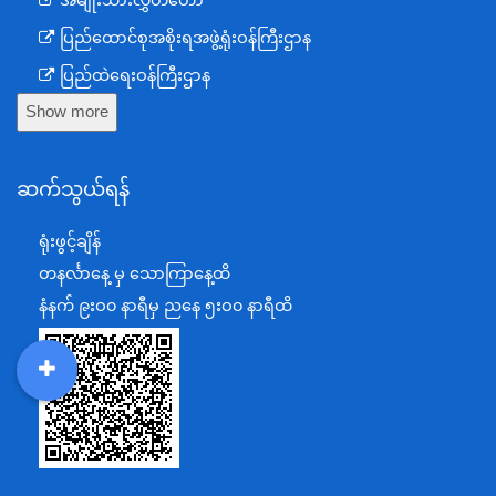
ပြည်ထောင်စုအစိုးရအဖွဲ့ရုံးဝန်ကြီးဌာန
ပြည်ထဲရေးဝန်ကြီးဌာန
Show more
ကာကွယ်ရေးဝန်ကြီးဌာန
နယ်စပ်ရေးရာဝန်ကြီးဌာန
ဆက်သွယ်ရန်
စီမံကိန်း၊ဘဏ္ဍာရေးနှင့်စက်မှုဝန်ကြီးဌာန
ရင်းနှီးမြှုပ်နှံမှုနှင့် နိုင်ငံခြားစီးပွားဆက်သွယ်ရေးဝန်ကြီးဌာန
ရုံးဖွင့်ချိန်
အပြည်ပြည်ဆိုင်ရာပူးပေါင်းဆောင်ရွက်ရေးဝန်ကြီးဌာန
တနင်္လာနေ့ မှ သောကြာနေ့ထိ
ပြန်ကြားရေးဝန်ကြီးဌာန
နံနက် ၉းဝ၀ နာရီမှ ညနေ ၅းဝ၀ နာရီထိ
သာသနာရေးနှင့် ယဉ်ကျေးမှုဝန်ကြီးဌာန
စိုက်ပျိုးရေး၊မွေးမြူရေးနှင့်ဆည်မြောင်းဝန်ကြီးဌာန
DDM
MOS
DSW
DOR
ပို့ဆောင်ရေးနှင့်ဆက်သွယ်ရေးဝန်ကြီးဌာန
သယံဇာတနှင့်ပတ်ဝန်းကျင်ထိန်းသိမ်းရေးဝန်ကြီးဌာန
လျှပ်စစ်နှင့်စွမ်းအင်ဝန်ကြီးဌာန