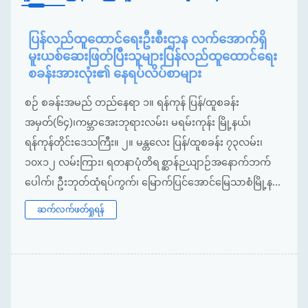
ပြန်လည်ထူထောင်ရေးဦးစီးဌာန လက်အောက်ရှိ
မူးယစ်ဆေးဖြတ်ပြီးသူများပြန်လည်ထူထောင်ရေး
စခန်းအားလုံး၏ နေရပ်လိပ်စာများ
စဉ် စခန်းအမည် တည်နေရာ ၁။ ရန်ကုန် ပြန်/ထူစခန်း
အမှတ်(၆၄)၊ကမ္ဘာအေးဘုရားလမ်း၊ မရမ်းကုန်း မြို့နယ်၊
ရန်ကုန်တိုင်းဒေသကြီး။ ၂။ မန္တလေး ပြန်/ထူစခန်း ၇၃လမ်း၊
၁၀x၁၂ လမ်းကြား၊ ရတနာပုံတိရစ္ဆာန်ဉယျာဉ်အနောက်ဘက်
ပေါက်၊ ဦးဘုတ်ထုံရပ်ကွက်၊ မြောက်ပြင်အောင်မြေသာစံမြို့န...
ဆက်လက်ဖတ်ရှုရန်