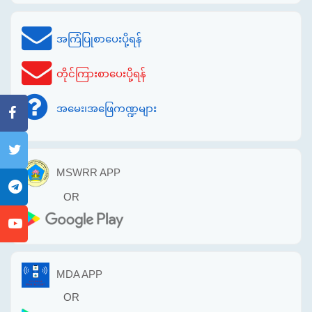
အကြံပြုစာပေးပို့ရန်
တိုင်ကြားစာပေးပို့ရန်
အမေး၊အဖြေကဏ္ဍများ
MSWRR APP
OR
MDA APP
OR