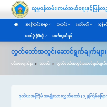
အကြောင်းအရာ
သတင်း
ကော်မတီ
ကွန်ဗင်
ဓာတ်ပုံ/ဗွီဒီယို
ဆက်သွယ်ရန်
လွှတ်တော်အတွင်းဆောင်ရွက်ချက်များ
ပင်မစာမျက်နှာ
သတင်း
လွှတ်တော်အတွင်းဆောင်ရွက်ချက်မ
ဒုတိယအကြိမ် အမျိုးသားလွှတ်တော် (၁၂)ကြိမ်မြောက် 