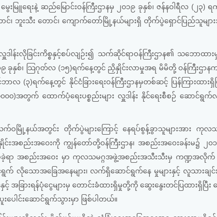
၊ မွေးမြူရေးနဲ့ ဆည်မြောင်းဝန်ကြီးဌာနမှ ၂၀၁၉ ခုနှစ်၊ ဇန်နဝါရီလ (၂၃) ရက
့တောင်၊ ဘူးသီး တောင်၊ ကျောက်တော်မြို့နယ်များရှိ တိုက်ပွဲရှောင်ပြည်သူများ
လှူဒါန်းလိုခြင်းကိစ္စနှင့်စပ်လျဉ်း၍ သက်ဆိုင်ရာဝန်ကြီးဌာန၏ သဘောထား
၀၁၉ ခုနှစ်၊ သြဂုတ်လ (၁၅)ရက်နေ့တွင် ညှိနှိုင်းလာမှုအရ မိမိတို့ ဝန်ကြီးဌာ
လ (၃)ရက်နေ့တွင် နိုင်ငံခြားရေးဝန်ကြီးဌာနမှတစ်ဆင့် ပြန်ကြားထားရှိပြ
၅၀၀၀၀)အတွက် ထောက်ပံ့ရေးပစ္စည်းများ လှူဒါန်း နိုင်ရေးစီစဉ် ဆောင်ရွက်လ
 ပလက်ဝမြို့နယ်အတွင်း တိုက်ပွဲများကြောင့် နေရပ်စွန့်ခွာသူများအား ကုလသမ
ိနှိုင်းအစည်းအဝေးကို ကျွန်တော်တို့ဝန်ကြီးဌာန၊ အစည်းအဝေးခန်းမ၌ ၂၀၁၉
းပခဲ့ရာ အစည်းအဝေး မှာ ကုလသမဂ္ဂအဖွဲ့အစည်းအသီးသီးမှ ကဏ္ဍအလိုက် လ
ောင်ရွက် လိုသောအခြေအနေများ၊ လက်ရှိဆောင်ရွက်နေ မှုများနှင့် လူသားချင်း
့် အခြားရန်ပုံငွေများမှ တောင်းခံထားရှိမှုတို့ကို ဆွေးနွေးတင်ပြထားရှိပြီး
ူးပေါင်းဆောင်ရွက်သွားမှာ ဖြစ်ပါတယ်။