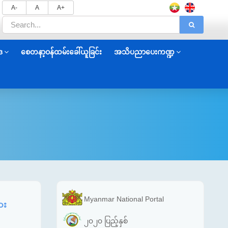
A-
A
A+
ဒ
စေတနာ့ဝန်ထမ်းခေါ်ယူခြင်း
အသိပညာပေးကဏ္ဍ
Myanmar National Portal
ား
၂၀၂၀ ပြည့်နှစ်