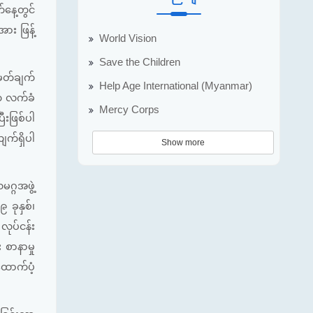
်နေ့တွင်
အား ဖြန့်
World Vision
Save the Children
မှတ်ချက်
Help Age International (Myanmar)
နက လက်ခံ
Mercy Corps
ီးဖြစ်ပါ
ျက်ရှိပါ
Show more
ဂ္ဂအဖွဲ့
 ခုနှစ်၊
ုပ်ငန်း
 စာနာမှု
 ထောက်ပံ့