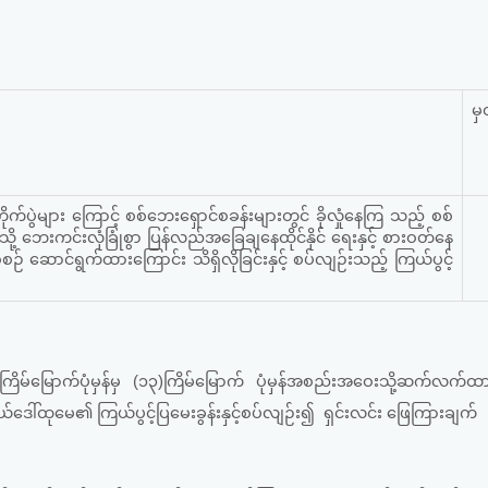
မှ
ုက်ပွဲများ ကြောင့် စစ်ဘေးရှောင်စခန်းများတွင် ခိုလှုံနေကြ သည့် စစ်
ို့ ဘေးကင်းလုံခြုံစွာ ပြန်လည်အခြေချနေထိုင်နိုင် ရေးနှင့် စားဝတ်နေ
် ဆောင်ရွက်ထားကြောင်း သိရှိလိုခြင်းနှင့် စပ်လျဉ်းသည့် ကြယ်ပွင့်
ိမ်မြောက်ပုံမှန်မှ (၁၃)ကြိမ်မြောက် ပုံမှန်အစည်းအဝေးသို့ဆက်လက်ထာ
ယ်ဒေါ်ထုမေ၏ ကြယ်ပွင့်ပြမေးခွန်းနှင့်စပ်လျဉ်း၍ ရှင်းလင်း ဖြေကြားချက်