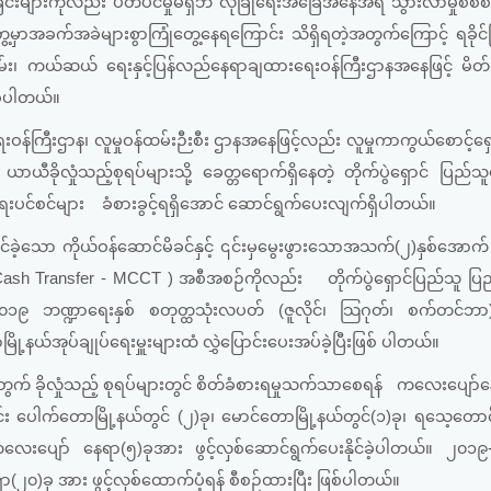
ြင်းများကိုလည်း ပိတ်ပင်မှုမရှိဘဲ လုံခြုံရေးအခြေအနေအရ သွားလာမှုစိစစ
မှာအခက်အခဲများစွာကြုံတွေ့နေရကြောင်း သိရှိရတဲ့အတွက်ကြောင့် ရခိုင
န်ထမ်း၊ ကယ်ဆယ် ရေးနှင့်ပြန်လည်နေရာချထားရေးဝန်ကြီးဌာနအနေဖြင့် မိတ်
ြစ်ပါတယ်။
ဝန်ကြီးဌာန၊ လူမှုဝန်ထမ်းဉီးစီး ဌာနအနေဖြင့်လည်း လူမှုကာကွယ်စောင့်ရ
ာယီခိုလှုံသည့်စုရပ်များသို့ ခေတ္တရောက်ရှိနေတဲ့ တိုက်ပွဲရှောင် ပြည်သူ
ေးပင်စင်များ ခံစားခွင့်ရရှိအောင် ဆောင်ရွက်ပေးလျက်ရှိပါတယ်။
ခဲ့သော ကိုယ်ဝန်ဆောင်မိခင်နှင့် ၎င်းမှမွေးဖွားသောအသက်(၂)နှစ်အော
 Cash Transfer - MCCT ) အစီအစဉ်ကိုလည်း တိုက်ပွဲရှောင်ပြည်သူ ပြည
၂၀၁၉ ဘဏ္ဍာရေးနှစ် စတုတ္ထသုံးလပတ် (ဇူလိုင်၊ သြဂုတ်၊ စက်တင်ဘ
့နယ်အုပ်ချုပ်ရေးမှူးများထံ လွှဲပြောင်းပေးအပ်ခဲ့ပြီးဖြစ် ပါတယ်။
အတွက် ခိုလှုံသည့် စုရပ်များတွင် စိတ်ခံစားရမှုသက်သာစေရန် ကလေးပျော်
 ပေါက်တောမြို့နယ်တွင် (၂)ခု၊ မောင်တောမြို့နယ်တွင်(၁)ခု၊ ရသေ့တောင်
း ကလေးပျော် နေရာ(၅)ခုအား ဖွင့်လှစ်ဆောင်ရွက်ပေးနိုင်ခဲ့ပါတယ်။ ၂၀၁
၂၀)ခု အား ဖွင့်လှစ်ထောက်ပံ့ရန် စီစဉ်ထားပြီး ဖြစ်ပါတယ်။