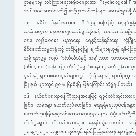
ဌာနများမှ သင်ကြားရေးအဖွဲ့ဝင်များအား Psychological First A
အပါအဝင် ဆက်လက်၍ ဆင့်ပွားသင်တန်းများ ဆောင်ရွက်ဖို့ စီ
၁၅။
ရခိုင်ပြည်နယ်အတွင်း တိုက်ပွဲများကြောင့် နေရပ်စွ
သည့်အတွက် စနစ်တကျဆောင်ရွက်နိုင်ရန် အဆောက်အဦဆောက်လုပ
ရေး၊ ကျန်းမာရေး၊ ပညာရေး၊ ရေနှင့်သန့်ရှင်းရေး၊ လုံခြုံရ
နိုင်ငံတော်သမ္မတရုံးသို့ တင်ပြခွင့်ပြု ချက်များရယူ၍ ရခိုင်
အစိုးရအဖွဲ့မှ ကျပ် (၁)ဘီလီယံနှင့် အမျိုးသား သဘာဝဘေးအန္တရ
(၁၆၁၇.၅၀၀)သန်း ဖြင့် တိုက်ပွဲရှောင်စခန်း (၇)ခုကို ဇွန
စုရပ်နှင့် ရွာသစ်ကေစုရပ်များတွင် လုံခြုံရေးနှင့် ရာသီဉ
မြို့နယ် များတွင် ၉၀% ပြီးစီးပြီ ဖြစ်ကြောင်း သိရှိရပါတယ်။
၁၆။
နယ်စပ်ရေးရာဝန်ကြီးဌာနအနေဖြင့် ရခိုင်တိုင်းရင်းသ
ခြင်း၊ လမ်းများဖောက်လုပ်ပေးခြင်း၊ ရေရရှိရေးလုပ်ငန်းမ
ဆောက်လုပ်ခြင်းနှင့်သင်ထောက်ကူပစ္စည်းများ ပံ့ပို့းခြင်းတို
တိုက်ပွဲရှောင် တိုင်းရင်းသားများ နေရပ်သို့ဘေးကင်း လု
၂၀၁၉-၂၀၂၀ ဘဏ္ဍာရေးနှစ်တွင် ရခိုင်ပြည်နယ်အစိုးရအဖွဲ့နှင့် ည