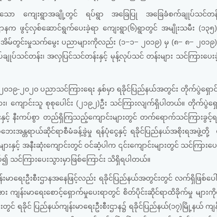
မှုရှိသော ကျေးရွာအချို့တွင် ရပ်ရွာ အခြေပြု အခြေခံစက်ချုပ်သင်တန်
နက ဖွင့်လှစ်ဆောင်ရွက်ပေးခဲ့ရာ ကျေးရွာ(၆)ရွာတွင် အမျိုးသမီး (၁၃၅
 အိမ်တွင်းမှုသက်မွေး ပညာများကိုလည်း (၁−၁− ၂၀၁၉) မှ (၈− ၈− ၂၀၁၉)
်ချုပ်သင်တန်း၊ အလှပြင်သင်တန်းနှင့် မုန့်လုပ်သင် တန်းများ သင်ကြားပေး
-၂၀၂၀ ပညာသင်ကြားရေး နှစ်မှာ ရခိုင်ပြည်နယ်အတွင်း တိုက်ပွဲရှောင် 
်းသား၊ ကျောင်းသူ စုစုပေါင်း (၂၁၉၂)ဦး သင်ကြားလျက်ရှိပါတယ်။ တိုက်ပွဲရှေ
ှင့် နီးကပ်စွာ တည်ရှိကြသည့်ကျောင်းများတွင် တက်ရောက်သင်ကြားခွင့်ရ
ာယ်ဆိုင်ရာစီမံခန့်ခွဲမှု ရန်ပုံငွေနှင့် ရခိုင်ပြည်နယ်အစိုးရအဖွဲ့တို့ ပ
နှင့် အနီးဆုံးကျောင်းတွင် ဝင်ဆံ့ပါက ၎င်းကျောင်းများတွင် သင်ကြားပေ
ပ်၍ သင်ကြားပေးသွားမှာဖြစ်ကြောင်း သိရှိရပါတယ်။
မာရေးဦးစီးဌာနအနေဖြင့်လည်း ရခိုင်ပြည်နယ်အတွင်းတွင် လက်ရှိဖြစ်ပေ
အား ကျန်းမာရေးစောင့်ရှောက်မှုပေးရာတွင် စိတ်ပိုင်းဆိုင်ရာထိခိုက်မှု များ
းတွင် ရခိုင် ပြည်နယ်ကျန်းမာရေးဦးစီးဌာန၌ ရခိုင်ပြည်နယ်(၁၇)မြို့နယ် ကျ