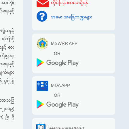
တိုင်ကြားစာပေးပို့ရန်
အားလုံး
ရေးနှင့်
အမေး၊အဖြေကဏ္ဍများ
ရှိသည့်
 ကြောင့်
MSWRR APP
နှင့် စား
OR
ြီးဌာန၊
ရေးနှင့်
ချက်များ
ခွင့်ပြု
MDA APP
OR
ွားလာသဖြ
၀၉−၂၀၁၉)
) ဦး ရှိ
မြန်မာဥပဒေသတင်း