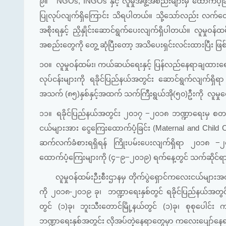
၉။
NGOs, INGOs နှင့် လူမှုအဖွဲ့အစည်းများမှ ထောက်ပံ့ခ
ပြုလုပ်လျက်ရှိကြောင်း သိရပါတယ်။ သို့သော်လည်း လက်တွေ့
အစိုးရနှင့် ညှိနှိုင်းဆောင်ရွက်ပေးလျက်ရှိပါတယ်။ လူမှုဝ
အစည်းတွေကို တွေ့ ဆုံပြီးတော့ အသိပေးရှင်းလင်းထားပြီး ဖ
၁၀။
လူမှုဝန်ထမ်း၊ ကယ်ဆယ်ရေးနှင့် ပြန်လည်နေရာချထားရေး
လုပ်ငန်းများကို ရခိုင်ပြည်နယ်အတွင်း ဆောင်ရွက်လျက်ရှိရာ ယ
အသက် (၈၅)နှစ်နှင့်အထက် သက်ကြီးရွယ်အို(၅၀)ဦးကို လူမှုရ
၁၁။
ရခိုင်ပြည်နယ်အတွင်း ၂၀၁၇ −၂၀၁၈ ဘဏ္ဍာရေးမှ စတင်
ငယ်များအား ငွေကြေးထောက်ပံ့ခြင်း (Maternal and Child
ဆက်လက်ခံစားရရှိရန် ကြိုးပမ်းပေးလျက်ရှိရာ ၂၀၁၈ −
ထောက်ပံ့ကြေးများကို (၄−၉−၂၀၁၉) ရက်နေ့တွင် သက်ဆိုင်ရာမြို
လူမှုဝန်ထမ်းဉီးစီးဌာနမှ တိုက်ပွဲရှောင်ကလေးငယ်များ
ကို ၂၀၁၈-၂၀၁၉ ခု၊ ဘဏ္ဍာရေးနှစ်တွင် ရခိုင်ပြည်နယ်အတွင်း
တွင် (၁)ခု၊ ဘူးသီးတောင်မြို့နယ်တွင် (၁)ခု၊ စုစုပေါင်
ဘဏ္ဍာရေးနှစ်အတွင်း လိုအပ်တဲ့နေရာတွေမှာ ကလေးပျော်နေရာ(