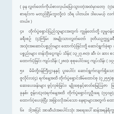
( ခုန လွှတ်တော်ကိုယ်စားလှယ်ပြောသွားတဲ့အထဲမှာတော့ (
စာရင်းက မတည်ငြိမ်ဘူးလို့လဲ သိရ ပါတယ်။ ဒါပေမယ့် လက်
တယ်။ )
၄။
တိုက်ပွဲရှောင်ပြည်သူများအတွက် ကျွန်တော်တို့ လူမှု
ခရီးစဉ် (၄)ကြိမ်၊ အမျိုးသားလွှတ်တော် ဒုတိယဥက္ကဋ္ဌ
အသုံးအဆောင်ပစ္စည်းများ ထောက်ပံ့ခြင်းတို့ ဆောင်ရွက်ခဲ့ရ
ပစ္စည်းများ တန်ဘိုးငွေကျပ် သိန်း( ၁၃၂၇.၈၀)၊ ဆီ၊ ပဲ၊ ဆာ
ထောက်ပံ့ခြင်း ကျပ်သိန်း (၂၈၀)၊ စုစုပေါင်းငွေ ကျပ်သိန်း ( ၁
၅။
မိမိတို့ဝန်ကြီးဌာနနှင့် ပူးပေါင်း ဆောင်ရွက်လျက်
ဇူလိုင်လ(၄) ရက်နေ့အထိ တိုက်ပွဲရှောင်အိမ်ထောင်စု (၇၂၅၅)စ
ဆေးပေးခန်းများ ဖွင့်လှစ်ခြင်း၊ မျိုးစေ့နှင့်ဓာတ်မြေဩဇာ ဖြန့
ခုနှစ်၊ ဇွန်လ(၃၀)ရက်နေ့အထိ တိုက်ပွဲရှောင်လူဦးရေ (၇၄
ထောက်ပံ့ပေးခဲ့ပြီး အခြားလိုအပ်သော နေရာများအတွက် ထေ
၆။
ဒါ့အပြင် အာဆီယံအပေါင်းသုံး အရေးပေါ် ဆန်အရန်ရိက္ခ