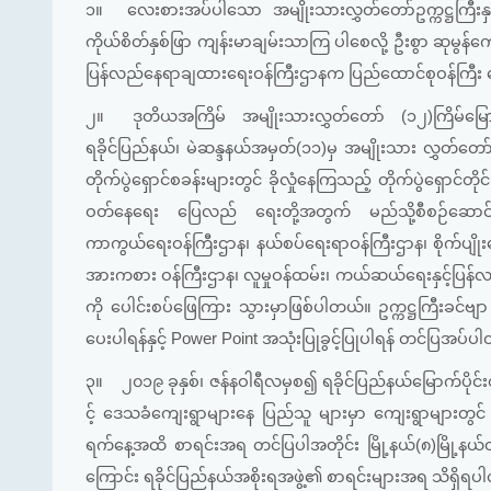
၁။
လေးစားအပ်ပါသော အမျိုးသားလွှတ်တော်ဥက္ကဋ္ဌကြီးန
ကိုယ်စိတ်နှစ်ဖြာ ကျန်းမာချမ်းသာကြ ပါစေလို့ ဦးစွာ ဆုမွ
ပြန်လည်နေရာချထားရေးဝန်ကြီးဌာနက ပြည်ထောင်စုဝန်ကြီး
၂။
ဒုတိယအကြိမ် အမျိုးသားလွှတ်တော် (၁၂)ကြိမ်မြော
ရခိုင်ပြည်နယ်၊ မဲဆန္ဒနယ်အမှတ်(၁၁)မှ အမျိုးသား လွှတ်တော
တိုက်ပွဲရှောင်စခန်းများတွင် ခိုလှုံနေကြသည့် တိုက်ပွဲရှောင်တိ
ဝတ်နေရေး ပြေလည် ရေးတို့အတွက် မည်သို့စီစဉ်ဆောင်ရွက်
ကာကွယ်ရေးဝန်ကြီးဌာန၊ နယ်စပ်ရေးရာဝန်ကြီးဌာန၊ စိုက်ပျိုးရ
အားကစား ဝန်ကြီးဌာန၊ လူမှုဝန်ထမ်း၊ ကယ်ဆယ်ရေးနှင့်ပြန်လည
ကို ပေါင်းစပ်ဖြေကြား သွားမှာဖြစ်ပါတယ်။ ဥက္ကဋ္ဌကြီးခင်ဗျာ 
ပေးပါရန်နှင့် Power Point အသုံးပြုခွင့်ပြုပါရန် တင်ပြအပ်ပ
၃။
၂၀၁၉ ခုနှစ်၊ ဇန်နဝါရီလမှစ၍ ရခိုင်ပြည်နယ်မြောက်ပိုင်းတ
င့် ဒေသခံကျေးရွာများနေ ပြည်သူ များမှာ ကျေးရွာများတွင် 
ရက်နေ့အထိ စာရင်းအရ တင်ပြပါအတိုင်း မြို့နယ်(၈)မြို့နယ်တ
ကြောင်း ရခိုင်ပြည်နယ်အစိုးရအဖွဲ့၏ စာရင်းများအရ သိရှိရ