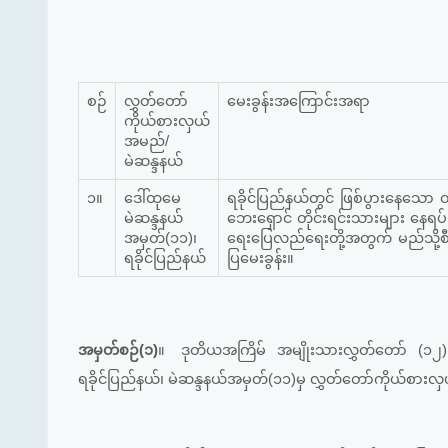
စဉ်
လွှတ်တော်
မေးခွန်းအကြောင်းအရာ
ကိုယ်စားလှယ်
အမည်/
မဲဆန္ဒနယ်
၁။
ဒေါ်ထုမေ
ရခိုင်ပြည်နယ်တွင် ဖြစ်ပွားနေသော တိ
မဲဆန္ဒနယ်
ဘေးရှောင် တိုင်းရင်းသားများ နေရပ်သ
အမှတ်(၁၁)၊
ရေးပြေလည်ရေးတို့အတွက် မည်သို့စီစဉ
ရခိုင်ပြည်နယ်
ပြမေးခွန်း။
အမှတ်စဉ်(၁)
။
ဒုတိယအကြိမ် အမျိုးသားလွှတ်တော် (၁၂)ကြ
ရခိုင်ပြည်နယ်၊ မဲဆန္ဒနယ်အမှတ်(၁၁)မှ လွှတ်တော်ကိုယ်စားလှ