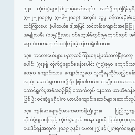
၁၂။
တိုက်ပွဲများဖြစ်ပွားခဲ့သော်လည်း လက်ရှိတည်ငြိမ်
(၇−၂−၂၀၁၉)မှ (၇−၆−၂၀၁၉) အတွင်း လူမှု ဝန်ထမ်းဉီးစီးဌာ
သင်ကြားပေး ခဲ့ပါတယ်။ ဒါ့အပြင် သင်တန်းကျောင်းအခြေပြု
အမျိုးသမီး (၁၁၅)ဉီးအား စစ်တွေအိမ်တွင်းမှုကျောင်းတွင် အပ
ရောက်တက်ရောက်သင်ကြားခဲ့ကြတာရှိပါတယ်။
၁၃။
ကလေးငယ်များ ပညာသင်ကြားရေးနဲ့ပတ်သက်ပြီးတော့ ၂၀၁၉
ပေါင်း (၇)ခုရှိ တိုက်ပွဲရှောင်စခန်းပေါင်း (၅၃)ခုမှာ ကျောင
တွေက ကျောင်းသား၊ ကျောင်းသူတွေ သူတို့နေထိုင်သည့်စခန်းန
လည်း ဆောင်ရွက်ထားရှိပြီး ဖြစ်ပါတယ်။ အမျိုးသားသဘာဝဘေးအန္တရ
ဆောင်ရွက်မှုအစီအစဉ်ဖြင့် ဆောက်လုပ် နေသော ယာယီစခန်းများ
ဖြစ်ပြီး ဝင်ဆံ့မှုမရှိပါက ယာယီကျောင်းဆောင်များဆောက်လု
၁၄။
ကျန်းမာရေးနှင့်အားကစားဝန်ကြီးဌာန၊ ပြည်သူ့ကျန်း
တိုက်ပွဲများကြောင့် တိုက်ပွဲရှောင် စခန်း များရှိ ပြည်သူလူထု
ပေးနိုင်ရန်အတွက် ၂၀၁၉ ခုနှစ်၊ မေလ(၂၇)နှင့် (၂၈)ရက်နေ့မျာ