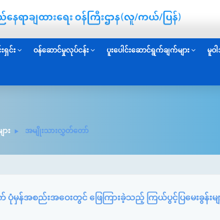
းရှင်း
ဝန်ဆောင်မှုလုပ်ငန်း
ပူးပေါင်းဆောင်ရွက်ချက်များ
မူဝါ
ျား
အမျိုးသားလွှတ်တော်
ပုံမှန်အစည်းအဝေးတွင် ဖြေကြားခဲ့သည့် ကြယ်ပွင့်ပြမေးခွန်းမျ