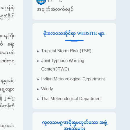
ကြောင့်
အချက်အလက်စနစ်
၀)ရှိပါ
မိုးလေဝသဆိုင်ရာ WEBSITE မျာ:
ုဝန်ကြီး
ဆယ် ရေး
Tropical Storm Risk (TSR)
ံးအဆောင်
Joint Typhoon Warning
၊ ဒဏ်ရာရ
Center(JTWC)
Indian Meteorological Department
၉ခုနှစ်၊
Windy
ရွေ့လျား
င်း၍ ၂၀၁၉
Thai Meteorological Department
်တန်ကို
ကုလသမဂ္ဂ/အစိုးရမဟုတ်သော အဖွဲ့
ရှိနေသော
အစည်းများ