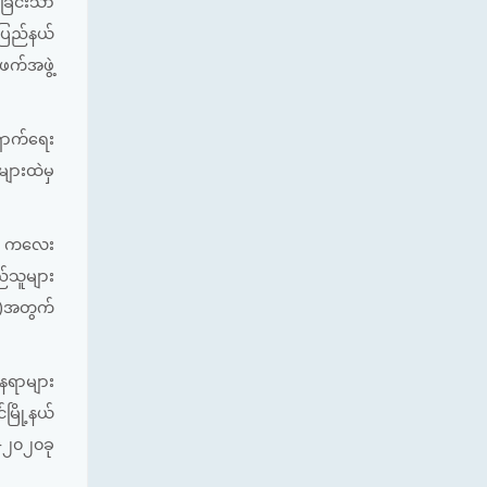
်ခြင်းသာ
်ပြည်နယ်
ဖက်အဖွဲ့
ှောက်ရေး
များထဲမှ
က် ကလေး
်သူများ
ာ)အတွက်
နေရာများ
မြို့နယ်
၉-၂၀၂၀ခု