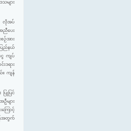
်ဒေသများ
် လိုအပ်
 အညီပေး
်းစဉ်အား
်ပြည်နယ်
ငွေ ကျပ်
ာင်းဒရား
ယ်။ ကျန်
 ပြုပြင်
က်အဦများ
းကြောင့်
ရန်အတွက်