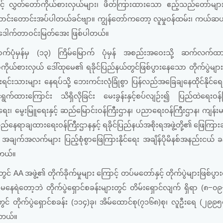
ှင့် လွှတ်တော်ကိုယ်စားလှယ်များ၊ ဖိတ်ကြားထားသော ဧည့်သည်တော်များ
န်ကောင်းတောင်းအပ်ပါတယ်ခင်ဗျာ။ ကျွန်တော်ကတော့ လူမှုဝန်ထမ်း၊ ကယ်ဆယ်
 ဒေါက်တာဝင်းမြတ်အေး ဖြစ်ပါတယ်။
က်ပုံမှန်မှ (၁၃) ကြိမ်မြောက် ပုံမှန် အစည်းအဝေးသို့ ဆက်လက်ထား
်ကိုယ်စားလှယ် ဒေါ်ထုမေ၏ ရခိုင်ပြည်နယ်တွင်ဖြစ်ပွားနေသော တိုက်ပွဲများ
ုင်းရင်းသားများ နေရပ်သို့ ဘေးကင်းလုံခြုံစွာ ပြန်လည်အခြေချနေထိုင်နိုင်ရေး
ထားကြောင်း သိရှိလိုခြင်း မေးခွန်းနှင့်စပ်လျဉ်း၍ ပြည်ထဲရေးဝန်က
ေး၊ မွေးမြူရေးနှင့် ဆည်မြောင်းဝန်ကြီးဌာန၊ ပညာရေးဝန်ကြီးဌာန၊ ကျန်းမာ
်နေရာချထားရေးဝန်ကြီးဌာနနှင့် ရခိုင်ပြည်နယ်အစိုးရအဖွဲ့တို့၏ ဖြေကြား
အချက်အလက်များ ပြည့်စုံစွာဖြေကြားနိုင်ရေး အချိန်ပိုမိနစ်အနည်းငယ် ခန့် 
ါတယ်။
ွင် AA အဖွဲ့၏ တိုက်ခိုက်မှုများ ကြောင့် တပ်မတော်နှင့် တိုက်ပွဲများဖြစ်ပ
မနေရဲတော့ဘဲ တိုက်ပွဲရှောင်စခန်းများတွင် တိမ်းရှောင်လျက် ရှိရာ (၈−
ွင် တိုက်ပွဲရှောင်စခန်း (၁၁၄)ခု၊ အိမ်ထောင်စု(၇၁၆၈)စု၊ လူဦးရေ (၂၉၉၅၀
ပါတယ်။