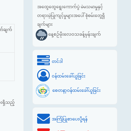
အထွေထွေရွေးကောက်ပွဲ မဲမသမာမှုနှင့်
တရားမဲ့ပြုကျင့်မှုများအပေါ် စုံစမ်းတွေ့ရှိ
ချက်များ
တ်ချက်
နေ့စဉ်မိုးလေဝသခန့်မှန်းချက်
တင်ဒါ
ဝန်ထမ်းခေါ်ယူခြင်း
စေတနာ့ဝန်ထမ်းခေါ်ယူခြင်း
းရှိသည့်
အကြံပြုစာပေးပို့ရန်