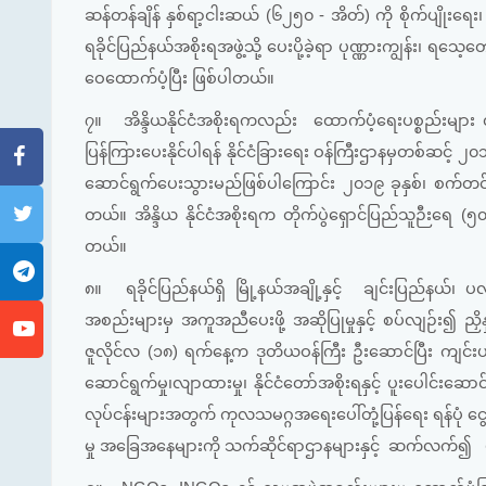
ဆန်တန်ချိန် နှစ်ရာ့ငါးဆယ် (၆၂၅၀ - အိတ်) ကို စိုက်ပျိုးရေး
ရခိုင်ပြည်နယ်အစိုးရအဖွဲ့သို့ ပေးပို့ခဲ့ရာ ပုဏ္ဏားကျွန်း၊ ရသေ
ဝေထောက်ပံ့ပြီး ဖြစ်ပါတယ်။
၇။
အိန္ဒိယနိုင်ငံအစိုးရကလည်း ထောက်ပံ့ရေးပစ္စည်းများ 
ပြန်ကြားပေးနိုင်ပါရန် နိုင်ငံခြားရေး ဝန်ကြီးဌာနမှတစ်ဆင့် ၂
ဆောင်ရွက်ပေးသွားမည်ဖြစ်ပါကြောင်း ၂၀၁၉ ခုနှစ်၊ စက်တင်ဘာ
တယ်။ အိန္ဒိယ နိုင်ငံအစိုးရက တိုက်ပွဲရှောင်ပြည်သူဉီးရေ (
တယ်။
၈။
ရခိုင်ပြည်နယ်ရှိ မြို့နယ်အချို့နှင့် ချင်းပြည်နယ်၊
အစည်းများမှ အကူအညီပေးဖို့ အဆိုပြုမှုနှင့် စပ်လျဉ်း၍ ညှ
ဇူလိုင်လ (၁၈) ရက်နေ့က ဒုတိယဝန်ကြီး ဦးဆောင်ပြီး ကျင်
ဆောင်ရွက်မှု၊လျာထားမှု၊ နိုင်ငံတော်အစိုးရနှင့် ပူးပေါင်းဆ
လုပ်ငန်းများအတွက် ကုလသမဂ္ဂအရေးပေါ်တုံ့ပြန်ရေး ရန်ပုံ ငွေနှင
မှု အခြေအနေများကို သက်ဆိုင်ရာဌာနများနှင့် ဆက်လက်၍ ပ