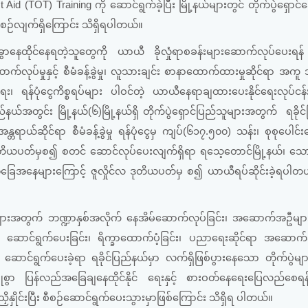
id (TOT) Training ကို ဆောင်ရွက်ခဲ့ပြီး မြို့နယ်များတွင် တိုက်ပွဲရှောင
စဉ်လျက်ရှိကြောင်း သိရှိရပါတယ်။
န့်ခွာနေထိုင်နေရတဲ့သူတွေကို ယာယီ ခိုလှုံရာစခန်းများဆောက်လုပ်ပေးရန
်မှုနှင့် စီမံခန့်ခွဲမှု၊ လူသားချင်း စာနာထောက်ထားမှုဆိုင်ရာ အကူ
ေး၊ ရန်ပုံငွေကိစ္စရပ်များ ပါဝင်တဲ့ ယာယီနေရာချထားပေးနိုင်ရေးလုပ်ငန
ပြည်နယ်အတွင်း မြို့နယ်(၆)မြို့နယ်ရှိ တိုက်ပွဲရှောင်ပြည်သူများအတွက် ရခိုင
ာယ်ဆိုင်ရာ စီမံခန့်ခွဲမှု ရန်ပုံငွေမှ ကျပ်(၆၁၇.၅၀၀) သန်း၊ စုစုပေါင်း
်လ၊ ဒုတိယပတ်မှစ၍ စတင် ဆောင်လုပ်ပေးလျက်ရှိရာ ရသေ့တောင်မြို့နယ်၊ သေ
တု အခြေအနေများကြောင့် ဇူလှိုင်လ ဒုတိယပတ်မှ စ၍ ယာယီရပ်ဆိုင်းခဲ့ရပါတ
ားများအတွက် ဘဏ္ဍာနှစ်အလိုက် နေအိမ်ဆောက်လုပ်ခြင်း၊ အဆောက်အဦများ
ျား ဆောင်ရွက်ပေးခြင်း၊ ရိက္ခာထောက်ပံ့ခြင်း၊ ပညာရေးဆိုင်ရာ အဆော
့ကို ဆောင်ရွက်ပေးခဲ့ရာ ရခိုင်ပြည်နယ်မှာ လက်ရှိဖြစ်ပွားနေသော တိုက်ပွဲမျာ
ံခြုံစွာ ပြန်လည်အခြေချနေထိုင်နိုင် ရေးနှင့် စားဝတ်နေရေးပြေလည်စေ
ှိနှိုင်းပြီး စီစဉ်ဆောင်ရွက်ပေးသွားမှာဖြစ်ကြောင်း သိရှိရ ပါတယ်။