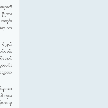
းများကို
) ဉီးအား
 အတွင်း
ခဲ့ရာ လာ
မြို့နယ်
ာင်စခန်း
ရှိအောင်
ူးပေါင်း
းသွားမှာ
ါ်နေသော
ကိုပါ ကုသ
န်းမာရေး