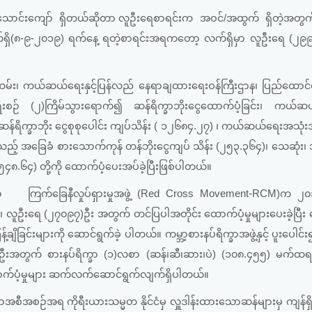
၇)သောင်းကျော် ရှိတယ်ဆိုတာ လူဦးရေစာရင်းက အဝင်/အထွက် ရှိတဲ့အတွက်
ရှိ(၈-၉-၂၀၁၉) ရက်နေ့ ရတဲ့စာရင်းအရကတော့ လက်ရှိမှာ လူဦးရေ (၂၉၉၅
ဝန်ထမ်း၊ ကယ်ဆယ်ရေးနှင့်ပြန်လည် နေရာချထားရေးဝန်ကြီးဌာန၊ ပြည်ထောင်စ
ခရီးစဉ် (၂)ကြိမ်သွားရောက်၍ ဆန်ရိက္ခာဘိုးငွေထောက်ပံ့ခြင်း၊ ကယ်
ာ ဆန်ရိက္ခာဘိုး ငွေစုစုပေါင်း ကျပ်သိန်း ( ၁၂၆၈၄.၂၇) ၊ ကယ်ဆယ်ရေးအသု
း စသည့် အခြေခံ စားသောက်ကုန် တန်ဘိုးငွေကျပ် သိန်း (၂၅၃.၃၆၄)၊ သေဆုံး
၄၅၄၈.၆၄) တို့ကို ထောက်ပံ့ပေးအပ်ခဲ့ပြီးဖြစ်ပါတယ်။
ရှိသော ကြက်ခြေနီလှုပ်ရှားမှုအဖွဲ့ (Red Cross Movement-RCM)က ၂၀၁
ု၊ လူဦးရေ (၂၇၀၉၇)ဦး အတွက် တင်ပြပါအတိုင်း ထောက်ပံ့မှုများပေးခဲ့ပြီး 
်ချိခြင်းများကို ဆောင်ရွက်ခဲ့ ပါတယ်။ ကမ္ဘာ့စားနပ်ရိက္ခာအဖွဲ့နှင့် ပူးပေါ
၀၉)ဦးအတွက် စားနပ်ရိက္ခာ (၁)လစာ (ဆန်၊ဆီ၊ဆား၊ပဲ) (၁၀၈.၄၅၅) မက်ထရစ
ာက်ပံ့မှုများ ဆက်လက်ဆောင်ရွက်လျက်ရှိပါတယ်။
ာအစီအစဉ်အရ ကိုရီးယားသမ္မတ နိုင်ငံမှ လှူဒါန်းထားသောဆန်များမှ ကျန်