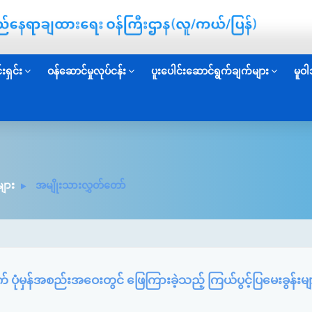
းရှင်း
ဝန်ဆောင်မှုလုပ်ငန်း
ပူးပေါင်းဆောင်ရွက်ချက်များ
မူဝါ
ျား
အမျိုးသားလွှတ်တော်
ပုံမှန်အစည်းအဝေးတွင် ဖြေကြားခဲ့သည့် ကြယ်ပွင့်ပြမေးခွန်းမျ