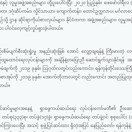
p)နှင့် လူမှုအဖွဲ့အစည်းများ တို့ပူးပေါင်းပြီး ၂၀၂၀ ပြည့်နှစ်၊ ဖေဖော်ဝါရီ
ကေတ၊ ဒဂုံဆိပ်ကမ်း၊ လှိုင်သာယာ၊ ကျောက်တန်း၊ တောင်ဥက္ကလာပ၊ မင်္ဂလာတေ
သို့ ဌာန ဆိုင်ရာကိုယ်စားလှယ်များ၊ နိုင်ငံတကာ အဖွဲ့အစည်းများ၊ လူမှုအဖ
 ပါဝင်လေ့ကျင့်လှုပ်ရှားခဲ့ပါတယ်။
်ပျက်စီးဆုံးရှုံးမှု အနည်းဆုံးဖြစ် အောင် လျှော့ချရန်နဲ့ ကြီးမားတဲ့ 
ူထောင်ရေးလုပ်ငန်းများကို အချိန်နဲ့တပြေးညီ ဆောင်ရွက်သွားနိုင်ရန် အ
စီမံချက်ကို ၂၀၁၉ ခုနှစ်၊ ဩဂုတ်လတွင်လည်းကောင်း၊ ရန်ကုန်တိုင်းဒေသကြ
ချက်စာအုပ်ကို ၂၀၁၉ ခုနှစ်၊ အောက်တိုဘာလတွင် လည်းကောင်း အတည်ပြုထုတ
ပါတယ်။
်ဆင်မှုများအနေနဲ့ ရှာဖွေကယ်ဆယ်ရေး လုပ်ငန်းကော်မတီ၏ ဦးဆောင်မ
တပ်စု(၃၃၃)စု၊ တပ်ခွဲ(၁၇)ခွဲ၊ ရှာဖွေကယ်ဆယ်ရေး တပ်ဖွဲ့ဝင် စုစုပေါင်း 
ကြားပေးပြီး အသင့် စုဖွဲ့ပြင်ဆင်ထား ရှိတဲ့အပြင် နေပြည်တော်၊ ရန်ကုန်နဲ့