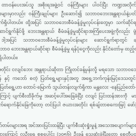
ှ တာဝန်ပေးအပ်သူ အစိုးရအဖွဲ့ဝင် ဝန်ကြီးများ ပါဝင်ပြီး ကဏ္ဍအလိုက်
ီးများမှာလည်း ဝန်ကြီးချုပ်များ ဦးဆောင်၍ သဘာဝဘေးအန္တရာယ်နဲ့ပတ်
ျက်ရှိပါတယ်။ ထို့အပြင် သဘာဝဘေးစီမံခန့်ခွဲမှုလုပ်ငန်းတွေမှာ သက်ဆိုင
နိုင်ဖို့ ဘေးအန္တရာယ် စီမံခန့်ခွဲမှုဆိုင်ရာအကြံပေးအဖွဲ့ကိုလည်း ဖွဲ့
ပြင် သဘာဝဘေးစီမံခန့်ခွဲမှုလုပ်ငန်းများ ဆောင်ရွက်ရာတွင် ချ
န္တရာယ်ဆိုင်ရာ စီမံခန့်ခွဲမှု ရန်ပုံငွေကိုလည်း နိုင်ငံတော်မှ ထည့်ဝင်
က်ရှိပါတယ်။
အတိုင်း ငလျင်ဘေး အန္တရာယ်ဆိုတာ ကြိုတင်ခန့်မှန်းလို့ မရသော သဘာဝဘ
ပွန် နှင့် ကဘော် စတဲ့ ပြတ်ရွေ့များနှင့်အတူ အရှေ့ဘက်ကုန်းမြင့်ဒေသတွင
်းပြတ်ရွေ့ဟာ တောင်-မြောက် သွယ်တန်းလျက်ရှိကာ မန္တလေး -နေပြည်တော်-ပ
ြောင့် ပျက်စီးထိခိုက်မှု အဆင့်ပေါ်အခြေခံပြီး ငလျင် ပြင်းထန်အားကို
 သက်ရောက်နိုင်ခြေကိုတော့ တင်ပြပါ ဇယားအတိုင်း ရစ်ချ်တာစကေးဖြင့် ဖော
တ်တမ်းများအရ အင်အားပြင်းထန်ပြီး ပျက်စီးဆုံးရှုံးမှုနဲ့ အသေအပျောက်များ
ကြောင့် လူဦးရေ စုစုပေါင်း (၁၀၅၆) ဦးခန့် သေဆုံးခဲ့ပြီးတော့ စေတီပုထိ