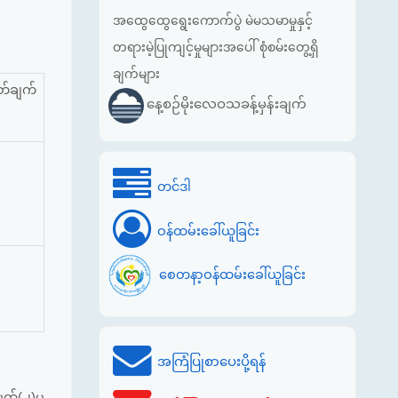
အထွေထွေရွေးကောက်ပွဲ မဲမသမာမှုနှင့်
တရားမဲ့ပြုကျင့်မှုများအပေါ် စုံစမ်းတွေ့ရှိ
ချက်များ
တ်ချက်
နေ့စဉ်မိုးလေဝသခန့်မှန်းချက်
တင်ဒါ
ဝန်ထမ်းခေါ်ယူခြင်း
စေတနာ့ဝန်ထမ်းခေါ်ယူခြင်း
အကြံပြုစာပေးပို့ရန်
ှတ်(၂)မှ