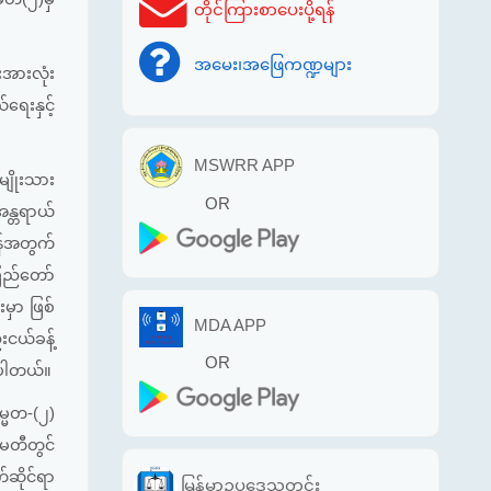
တိုင်ကြားစာပေးပို့ရန်
အမေး၊အဖြေကဏ္ဍများ
းအားလုံး
ရေးနှင့်
MSWRR APP
မျိုးသား
OR
န္တရာယ်
ရန်အတွက်
ပြည်တော်
မှာ ဖြစ်
MDA APP
းငယ်ခန့်
OR
ပ်ပါတယ်။
္မတ-(၂)
မတီတွင်
်ဆိုင်ရာ
မြန်မာဥပဒေသတင်း