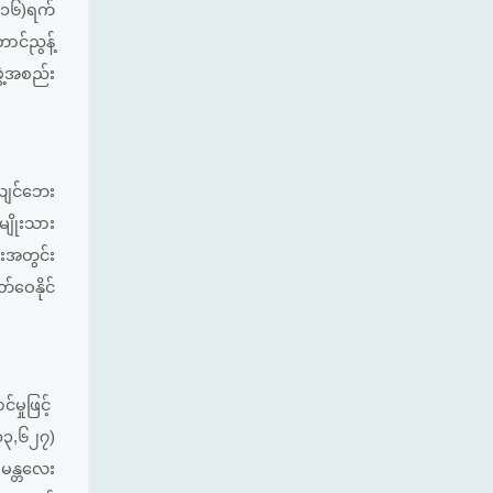
လ (၁၆)ရက်
ာင်ညွန့်
ွဲ့အစည်း
ငလျင်ဘေး
မျိုးသား
ီးအတွင်း
်ဝေနိုင်
ှုဖြင့်
(၁၃,၆၂၇)
 မန္တလေး