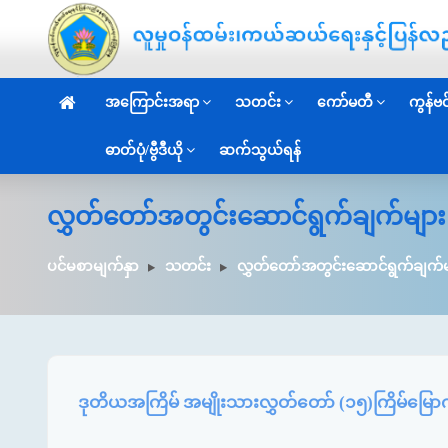
အကြောင်းအရာ
သတင်း
ကော်မတီ
ကွန်ဗင်
ဓာတ်ပုံ/ဗွီဒီယို
ဆက်သွယ်ရန်
လွှတ်တော်အတွင်းဆောင်ရွက်ချက်များ
ပင်မစာမျက်နှာ
သတင်း
လွှတ်တော်အတွင်းဆောင်ရွက်ချက်မ
ဒုတိယအကြိမ် အမျိုးသားလွှတ်တော် (၁၅)ကြိမ်မြောက် 