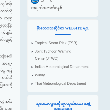
လုပ်ငန်း
အချက်အလက်စနစ်
သက်လို့
်ရာ ကဏ္ဍ
စည်းပြီး
မိုးလေဝသဆိုင်ရာ WEBSITE မျာ:
က်ချင်း
ငွေနှင့်
Tropical Storm Risk (TSR)
Joint Typhoon Warning
ေးဖြစ်ပါ
Center(JTWC)
် အရှေ့-
Indian Meteorological Department
ဲခူး-ရန်
Windy
 မာကယ်လီ
Thai Meteorological Department
်ပြတာကို
တဲ့ အင်း
ကုလသမဂ္ဂ/အစိုးရမဟုတ်သော အဖွဲ့
ုး များ၊
အစည်းများ