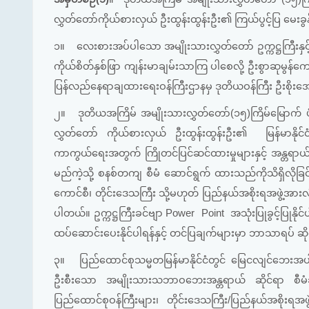
လွှတ်တော်ကိုယ်စားလှယ် ဦးထွန်းထွန်းဦး၏ ကြယ်ပွင့်ပြ မေးခွ
၁။
လေးစားအပ်ပါသော အမျိုးသားလွှတ်တော် ဥက္ကဋ္ဌကြီးနှ
ကိုယ်စိတ်နှစ်ဖြာ ကျန်းမာချမ်းသာကြ ပါစေလို့ ဦးစွာဆုမွန
ပြန်လည်နေရာချထားရေးဝန်ကြီးဌာနမှ ဒုတိယဝန်ကြီး ဦးစိုးအ
၂။
ဒုတိယအကြိမ် အမျိုးသားလွှတ်တော်(၁၅)ကြိမ်မြောက် ပ
လွှတ်တော် ကိုယ်စားလှယ် ဦးထွန်းထွန်းဦး၏ မြန်မာနို
ကာကွယ်ရေးအတွက် ကြိုတင်ပြင်ဆင်ထားမှုများနှင့် အန္တရာယ
မည်ကဲ့သို့ စနစ်တကျ စီမံ ဆောင်ရွက် ထားသည်ကိုသိရှိလိုခြင်
ကောင်စီ၊ တိုင်းဒေသကြီး သို့မဟုတ် ပြည်နယ်အစိုးရအဖွဲ့အားလုံ
ပါတယ်။ ဥက္ကဋ္ဌကြီးခင်ဗျာ Power Point အသုံးပြုခွင့်ပြုနိုင်
ထပ်ဆောင်းပေးနိုင်ပါရန်နှင့် တင်ပြချက်များမှာ ဘာသာရပ် ဆိုင်ရ
၃။
ပြည်ထောင်စုသမ္မတမြန်မာနိုင်ငံတွင် မြေငလျင်ဘေးအ
ဦးစီးသော အမျိုးသားသဘာဝဘေးအန္တရာယ် ဆိုင်ရာ စီမံခန့်
ပြည်ထောင်စုဝန်ကြီးများ၊ တိုင်းဒေသကြီး/ပြည်နယ်အစိုးရအဖွ