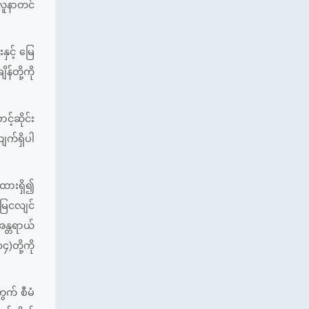
 လူနာတင်
င့် မြေ
်တို့ကို
့်ဆိုင်း
ျက်ရှိပါ
်ထားရှိ၍
မြေငလျင်
န္တရာယ်
တို့ကို
ွက် စီမံ