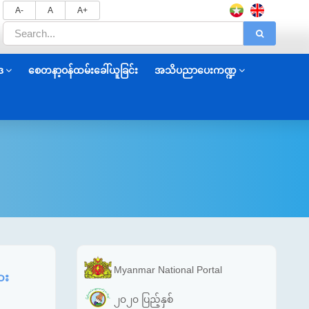
A-
A
A+
ဒ
စေတနာ့ဝန်ထမ်းခေါ်ယူခြင်း
အသိပညာပေးကဏ္ဍ
Myanmar National Portal
ား
၂၀၂၀ ပြည့်နှစ်