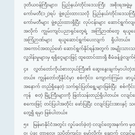
ဒုတိယဝန်ကြီးများ၊ ပြည်နယ်/တိုင်းဒေသကြီး အစိုးရအဖွဲ့မ
ကော်မတီ(၁၂)ရပ် ဖွဲ့စည်းထားသလို ပြည်နယ်/တိုင်းဒေသကြ
ကော်မတီများ ဖွဲ့စည်းထားရှိပြီး လုပ်ငန်းများ ဆောင်ရွက်လ
အလိုက် ကျွမ်းကျင်ပညာရှင်တွေရဲ့ အကြံဉာဏ်တွေ ရယူဆောင်ရွက်
အကြံဉာဏ်များ ရယူဆောင်ရွက်ပေးလျက် ရှိပါတယ်။ ဒါ့အ
အကောင်အထည်ဖော် ဆောင်ရွက်နိုင်ရန်အတွက် အမျိုးသားသဘာဝ ဘေးအ
လှူဒါန်းမှုများမှ ရရှိငွေများဖြင့် ထူထောင်ထားရှိ စီမံခန့်ခွဲလျ
၄။
လွှတ်တော်ကိုယ်စားလှယ်ကြီး၏ ဆွေးနွေးချက်မှာပါတဲ့
တယ်။ ကျွန်တော်တို့နိုင်ငံမှာ စစ်ကိုင်း၊ ကျောက်ကြမ်း၊ ဖာ
အနောက် တည်ရှိနေတဲ့ သက်ရှင်ပြတ်ရွေ့များဖြစ်ပြီး စစ်ကိုင
ကုန် စတဲ့ မြို့ကြီးများကို ဖြတ်သန်းတည်ရှိပါတယ်။ ငလျင်က
စကေးဖြင့် တင်ပြပါအတိုင်း ဖော်ပြပြီး ငလျင်ပြင်းအားနှင့်
တွေ့ရှိ ရမှာ ဖြစ်ပါတယ်။
၅။
မြန်မာနိုင်ငံအတွင်း လှုပ်ခတ်ခဲ့တဲ့ ငလျင်တွေအနက်က မှ
ဝ၊ ပဲခူး တာလေ၊ သပိတ်ကျင်း၊ မော်လိုက်၊ ချောက် ငလျင်များ