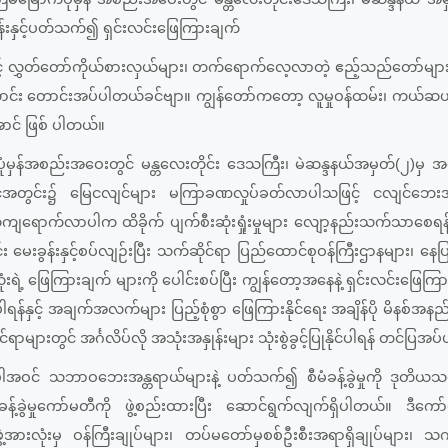
န်းနှင့်ပတ်သက်၍ ရှင်းလင်းဖြေကြားချက်
င့် လွှတ်တော်ကိုယ်စားလှယ်များ၊ တက်ရောက်လေ့လာတဲ့ ဧည့်သည်တော်မျာ
်ကောင်း တောင်းအပ်ပါတယ်ခင်ဗျာ။ ကျွန်တော်ကတော့ လူမှုဝန်ထမ်း၊ ကယ်ဆယ်
ောင် ဖြစ် ပါတယ်။
ုံမှန်အစည်းအဝေးတွင် မန္တလေးတိုင်း ဒေသကြီး၊ မဲဆန္ဒနယ်အမှတ်(၂)မှ အ
င်ငံအတွင်း၌ မြေငလျင်များ မကြာခဏလှုပ်ခတ်လာပါသဖြင့် ငလျင်ဘေးအ
်ကျရောက်လာပါက ထိခိုက် ပျက်စီးဆုံးရှုံးမှုများ လျော့နည်းသက်သာစေ
း မေးခွန်းနှင့်စပ်လျဉ်းပြီး သက်ဆိုင်ရာ ပြည်ထောင်စုဝန်ကြီးဌာနများ၊ နေ
းရဲ့ ဖြေကြားချက် များကို ပေါင်းစပ်ပြီး ကျွန်တော့အနေနဲ့ ရှင်းလင်းဖြေကြား
ပါရန်နှင့် အချက်အလက်များ ပြည့်စုံစွာ ဖြေကြားနိုင်ရေး အချိန်ပို မိနစ်အနည်
ာများတွင် အင်္ဂလိပ်လို အသုံးအနှုန်းများ သုံးစွဲခွင့်ပြုနိုင်ပါရန် တင်ပြအ
ပါအဝင် သဘာဝဘေးအန္တရာယ်များနဲ့ ပတ်သက်၍ စီမံခန့်ခွဲမှုကို ဒုတိယသမ
ခွဲမှုကော်မတီကို ဖွဲ့စည်းထားပြီး ဆောင်ရွက်လျက်ရှိပါတယ်။ ဒီကော်
ဲ့အားလုံးမှ ဝန်ကြီးချုပ်များ၊ တပ်မတော်မှစစ်ဦးစီးအရာရှိချုပ်များ၊ သက