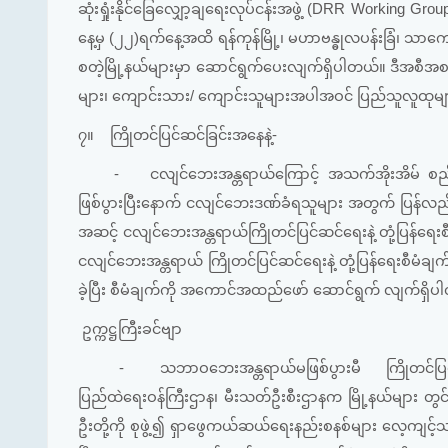
ဆုံးရှုံးနိုင်ခြေလျှော့ချရေးလုပ်ငန်းအဖွဲ့ (DRR Working Grou
နေ့မှ (၂၂)ရက်နေ့အထိ ရန်ကုန်မြို့၊ မဟာဗန္ဓုလပန်းခြံ၊ သာ
စတဲ့မြို့နယ်များမှာ ဆောင်ရွက်ပေးလျက်ရှိပါတယ်။ ဒီအစီအစဉ်
များ၊ ကျောင်းသား/ ကျောင်းသူများအပါအဝင် ပြည်သူလူထုများ
၇။
ကြိုတင်ပြင်ဆင်ခြင်းအနေနဲ့-
-
ငလျင်ဘေးအန္တရာယ်ကြောင့် အသက်အိုးအိမ် စည်းစိမ
ဖြစ်ပွားပြီးနောက် ငလျင်ဘေးဒဏ်ခံရသူများ အတွက် ပြန်လည်ထ
အဆင့် ငလျင်ဘေးအန္တရာယ်ကြိုတင်ပြင်ဆင်ရေးနဲ့ တုံ့ပြန်ရေး
ငလျင်ဘေးအန္တရာယ် ကြိုတင်ပြင်ဆင်ရေးနဲ့ တုံ့ပြန်ရေးစီမံ
ခဲ့ပြီး စီမံချက်ကို အကောင်အထည်ဖော် ဆောင်ရွက် လျက်ရှိ
ဥက္ကဋ္ဌကြီးခင်ဗျာ
-
သဘာဝဘေးအန္တရာယ်မဖြစ်ပွားမီ ကြိုတင်ပြင
ပြည်ထဲရေးဝန်ကြီးဌာန၊ မီးသတ်ဦးစီးဌာနက မြို့နယ်များ တွင် 
ဦးတို့ကို စုဖွဲ့၍ ရှာဖွေကယ်ဆယ်ရေးနည်းစနစ်များ လေ့ကျင့်သင်