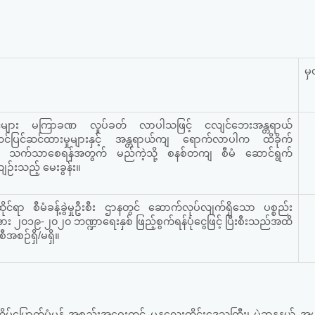
မှ
ငလျင်များ မကြာခဏ လှုပ်ခတ် လာပါသဖြင့် ငလျင်ဘေးအန္တရာယ်
ြင်ဆင်ထားမှုများနှင့် အန္တရာယ်ကျ ရောက်လာပါက ထိခိုက်
ော့နည်း သက်သာစေရန်အတွက် မည်ကဲ့သို့ စနစ်တကျ စီမံ ဆောင်ရွက်
လျဉ်းသည့် မေးခွန်း။
င်ရာ စီမံခန့်ခွဲမှုဦးစီး ဌာနတွင် ဆောက်လုပ်လျက်ရှိသော ပစ္စည်း
 အား ၂၀၁၉-၂၀၂၀ ဘဏ္ဍာရေးနှစ် ဖြည့်စွက်ရန်ပုံငွေဖြင့် ပြီးစီးသည်အထိ
စဉ်ရှိ/မရှိ။
မ်မြောက်ပုံမှန် အစည်းအ‌ဝေးတွင် မန္တလေးတိုင်းဒေသကြီး၊ မဲဆန္ဒနယ် အမ