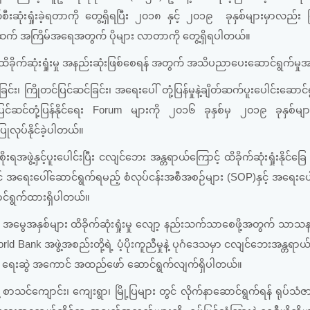
ုံးရှုံးခဲ့ရတာကို တွေ့ရှိရပြီး ၂၀၁၈ နှင့် ၂၀၁၉ ခုနှစ်များမှာလည်း 
များထက် အကြိမ်အရေအတွက် ပိုများ လာတာကို တွေ့ရှိရပါတယ်။
ခိုက်ဆုံးရှုံးမှု အနည်းဆုံးဖြစ်စေရန် အတွက် အသိပညာပေးဆောင်ရွက်မှုအန
 ကြိုတင်ပြင်ဆင်ခြင်း၊ အရေးပေါ် တုံ့ပြန်မှုနဲ့ချိတ်ဆက်ပူးပေါင်းဆောင်ရ
င်ဆင်တုံ့ပြန်နိုင်ရေး Forum များကို ၂၀၁၆ ခုနှစ်မှ ၂၀၁၉ ခုနှစ်မျ
 ပြုလုပ်နိုင်ခဲ့ပါတယ်။
းရအဖွဲ့နှင့်ပူးပေါင်းပြီး ငလျင်ဘေး အန္တရာယ်ကြောင့် ထိခိုက်ဆုံးရှုံးနိုင်ခြ
င် အရေးပေါ်ဆောင်ရွက်ရမည့် စံလုပ်ငန်းအစီအစဉ်များ (SOP)နှင့် အရေးပေါ် 
ောင်ရွက်ထားရှိပါတယ်။
အမွေအနှစ်များ ထိခိုက်ဆုံးရှုံးမှု လျော့ နည်းသက်သာစေဖို့အတွက် သာသနာ
rld Bank အဖွဲ့အစည်းတို့ရဲ့ ပံ့ပိုးကူညီမှုနဲ့ ပုဂံဒေသမှာ ငလျင်ဘေးအန္တရာယ
ကိုလည်း ရေးဆွဲ အကောင် အထည်ဖော် ဆောင်ရွက်လျက်ရှိပါတယ်။
င်ကျောင်း၊ ကျေးရွာ၊ မြို့ပြများ တွင် လိုက်နာဆောင်ရွက်ရန် ရုပ်သံ