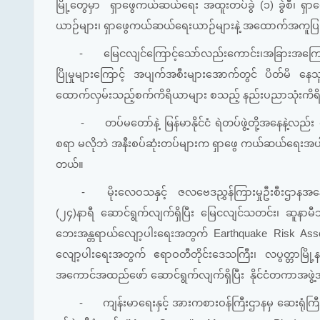
မြို့တွေမှာ ရှာဖွေကယ်ဆယ်ရေး အထူးတပ်ခွဲ (၁) ခွဲစီ၊ ရှာဖ
ယာဉ်များ၊ ရှာဖွေကယ်ဆယ်ရေးယာဉ်များနဲ့ အထောက်အကူပြုယာဉ်
-
မြေငလျင်ကြောင့်သော်လည်းကောင်း၊အခြားအကြောင်
ပြိုမှုများကြောင့် အပျက်အစီးများအောက်တွင် ပိတ်မိ နေသူမျာ
ထောက်လှမ်းသည့်စက်ကိရိယာများ စသည့် နည်းပညာသုံးကိရိယာ
-
တပ်မတော်နဲ့ မြန်မာနိုင်ငံ ရဲတပ်ဖွဲ့တို့အနေ
စရာ မလိုဘဲ အနီးစပ်ဆုံးတပ်များက ရှာဖွေ ကယ်ဆယ်ရေးအပါအဝ
တယ်။
-
မိုးလေဝသနှင့် ဇလဗေဒညွှန်ကြားမှုဦးစီးဌာနအနေန
(၂၄)နာရီ ဆောင်ရွက်လျက်ရှိပြီး မြေငလျင်သတင်း၊ ဆူနာမီသ
ဘေးအန္တရာယ်လျော့ပါးရေးအတွက် Earthquake Risk Asses
လျော့ပါးရေးအတွက် ဧရာဝတီတိုင်းဒေသကြီး၊ လပွတ္တာမြို့
အကောင်အထည်ဖော် ဆောင်ရွက်လျက်ရှိပြီး နိုင်ငံတကာအဖွဲ့အ
-
ကျန်းမာရေးနှင့် အားကစားဝန်ကြီးဌာနမှ ဆေးရုံကြီ