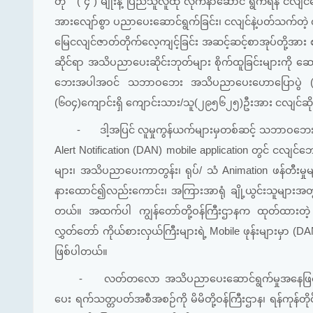
တို ( ၄ ) မျိုးနဲ့ ပြည်သူလူထု လိုက်နာဆောင် ရွက်ရန် ငလျ
အားလျော်စွာ ပညာပေးဆောင်ရွက်ခြင်း၊ ငလျင်နဲ့ပတ်သက်တဲ့ လက
မြေငလျင်ဇာတ်တိုက်လေ့ကျင့်ခြင်း အဆင့်ဆင့်စာအုပ်တို့အာ
ဆိုင်ရာ အသိပညာပေးဆိုင်းဘုတ်များ စိုက်ထူခြင်းများကို
ဘေးအပါအဝင် သဘာဝဘေး အသိပညာပေးဟောပြောပွဲ (၃၃၁၁)ကြိ
(၆၀၄)ကျောင်းရှိ ကျောင်းသား/သူ(၂၉၅၆၂၅)ဦးအား ငလျင်ဆိုင်ရ
-
ဒါ့အပြင် လူမှုကွန်ယက်များမှတစ်ဆင့် သဘာဝဘေးမ
Alert Notification (DAN) mobile application တွင် ငလျင
များ၊ အသိပညာပေးကာတွန်း၊ ရုပ်/ သံ Animation ဖန်တီးမှု
နားထောင်၍လည်းကောင်း၊ အကြားအာရုံ ချို့ယွင်းသူများအတွက်
တယ်။ အထက်ပါ ကျွန်တော်တို့ဝန်ကြီးဌာနက ထုတ်ထားတဲ့ (DAN) 
လွှတ်တော် ကိုယ်စားလှယ်ကြီးများရဲ့ Mobile ဖုန်းများမှာ (DAN) 
ဖြစ်ပါတယ်။
-
လတ်တလော အသိပညာပေးဆောင်ရွက်မှုအနေဖြင့် င
ပေး ရက်သတ္တပတ်အစီအစဉ်ကို မိမိတို့ဝန်ကြီးဌာန၊ ရန်ကုန်တိုင