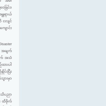
့မှာ အခါ
ဝေခြင်း၊
အန္တရာယ်
ိ ငလျင်
ကျောင်း
Disaster
န် အချက်
တွက် အသံ
စဉ်ထားပါ
ုင်းပြီး
က်သွားမှာ
့အသိပညာ
 ထိခိုက်