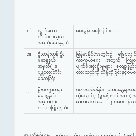
စဉ်
လွှတ်တော်
မေးခွန်းအကြောင်းအရာ
ကိုယ်စားလှယ်
အမည်/မဲဆန္ဒနယ်
၁။
ဦးထွန်းထွန်းဦး
မြန်မာနိုင်ငံအတွင်း၌ မြေ
မဲဆန္ဒနယ်
ကာကွယ်ရေး အတွက် ကြိုတင်ပ
အမှတ်(၂)၊
ပျက်စီးဆုံးရှုံးမှုများ လျ
မန္တလေးတိုင်း
ထားသည်ကို သိရှိလိုခြင်းနှင့်စပ်
ဒေသကြီး၊
၂။
ဦးကျော်သန်း
ဘောလခဲခရိုင်၊ ဘေးအန္တရာယ်ဆို
မဲဆန္ဒနယ်
သိုလှောင်ရုံ (ရုံးခန်းအပါအဝင်)
အမှတ်(၈)၊
ဆက်လက် ဆောင်ရွက်ပေးရန် အစီအ
ကယားပြည်နယ်၊
အမှတ်စဉ်(၁)
။
ဒုတိယအကြိမ် အမျိုးသားလွှတ်တော် (၁၅)ကြိ