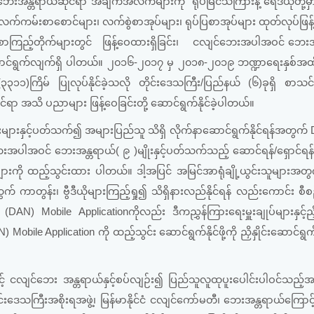
င်ဘေးအန္တရာယ်ဆိုင်ရာ အချက်အလက်များကို ရုပ်မြင်သံကြားနဲ့ ရေဒီယိုတို
်ကမ်းစာစောင်များ၊ လက်စွဲစာအုပ်များ၊ ရုပ်ပြစာအုပ်များ ထုတ်လုပ်ဖြန့်
း စာကြည့်တိုက်များတွင် ဖြန့်ဝေထားရှိခြင်း၊ ငလျင်ဘေးအပါအဝင် ဘေး
 ဆောင်ရွက်လျက်ရှိ ပါတယ်။ ၂၀၁၆-၂၀၁၇ မှ ၂၀၁၈-၂၀၁၉ ဘဏ္ဍာရေးနှစ်အထ
မ် ပြုလုပ်နိုင်ခဲ့သလို တိုင်းဒေသကြီး/ပြည်နယ် (၆)ခုရှိ စာသင်
ာ အသိ ပညာများ ဖြန့်ဝေခြင်းတို့ ဆောင်ရွက်နိုင်ခဲ့ပါတယ်။
ျားနှင့်ပတ်သက်၍ အများပြည်သူ သိရှိ လိုက်နာဆောင်ရွက်နိုင်ရန်အတွက် 
်ဘေးအပါအဝင် ဘေးအန္တရာယ်( ၉ )မျိုးနှင့်ပတ်သက်သည့် ဆောင်ရန်/ရှောင်ရ
များကို ထည့်သွင်းထား ပါတယ်။ ဒါ့အပြင် အမြင်အာရုံချို့ယွင်းသူများအ
 ကာတွန်း၊ ဗွီဒီယိုများကြည့်ရှု၍ သိရှိနားလည်နိုင်ရန် လည်းကောင်း စီ
Mobile Applicationကိုလည်း ဒီကညွှန်ကြားရေးမှူးချုပ်များနှင့်ညှိနှိ
Mobile Application ကို ထည့်သွင်း ဆောင်ရွက်နိုင်ဖို့ကို ညှိနှိုင်းဆောင်ရွ
လျင်ဘေး အန္တရာယ်နှင့်စပ်လျဉ်း၍ ပြည်သူလူထုပူးပေါင်းပါဝင်သည်
်းဒေသကြီးအစိုးရအဖွဲ့၊ မြန်မာနိုင်ငံ ငလျင်ကော်မတီ၊ ဘေးအန္တရာယ်ကြောင့်