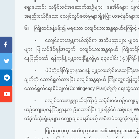
ရှေးဟောင်း သမိုင်းဝင်အဆောက်အဦများ၊ နေအိမ်များ ပျက်စီးဆ
အနည်းငယ်ရှိသော ငလျင်လှုပ်ခတ်မှုများရှိခဲ့ပြီး ယခင်နှစ်
၆။
ကြိုတင်ခန့်မှန်း၍ မရသော ငလျင်ဘေးအန္တရာယ်ကြောင့် ထိ
-
ငလျင်ဘေးအန္တရာယ်ဆိုင်ရာ အသိပညာများ မျှဝေခြင်း၊
များ ပြုလုပ်နိုင်ရန်အတွက် ငလျင်ဘေးအန္တရာယ် ကြိုတင်ပြ
နေပြည်တော်၊ ရန်ကုန်နဲ့ မန္တလေးမြို့တို့မှာ စုစုပေါင်း ( ၄ )ကြိမ်
-
မိမိတို့ဝန်ကြီးဌာနအနေနဲ့ မန္တလေးတိုင်းဒေသကြီးအစို
ချက်ကို ဆောင်ရွက်ထားပြီး ငလျင်အန္တရာယ် ကြုံတွေ့ရချိန်တွ
ဆောင်ရွက်ရေးစီမံချက်(Contingency Plan)တို့ကို ရေးဆွဲဆ
-
ငလျင်ဘေးအန္တရာယ်ကြောင့် သမိုင်းဝင်ယဉ်ကျေးမှု 
ယဉ်ကျေးမှုဝန်ကြီးဌာနက ဦးဆောင်ပြီး ဂျပန်နိုင်ငံ အစိုးရနဲ့ Wo
ထိခိုက်ဆုံးရှုံးမှုများ လျှော့ချပေးနိုင်မယ့် အစီအမံတွေ
-
ပြည်သူလူထု အသိပညာပေး အစီအစဉ်များအနေနဲ့ စာသ