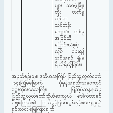
များ ဘဝဖွံ့ဖြိုး
တိုး တက်မှု
ဆိုင်ရာ
သင်တန်း
ကျောင်း တစ်ခု
အဖြစ်သို့
ပြောင်းလဲဖွင့်
လှစ် ပေးရန်
အစီအစဉ် ရှိ/မ
ရှိ သိရှိလိုခြင်း။
အမှတ်စဉ်(၁)။
ဒုတိယအကြိမ် ပြည်သူ့လွှတ်တော်
(
၁၄
)
ကြိမ်မြောက် ပုံမှန်အစည်းအဝေးတွင်
ပဲခူးတိုင်းဒေသကြီး၊ ပြည်မဲဆန္ဒနယ်မှ
ပြည်သူ့လွှတ်တော်ကိုယ်စားလှယ် ဒေါက်တာခင်
စိုးစိုးကြည်၏ ကြယ်ပွင့်ပြမေးခွန်းနှင့်စပ်လျဉ်း၍
ရှင်းလင်း ဖြေကြားချက်