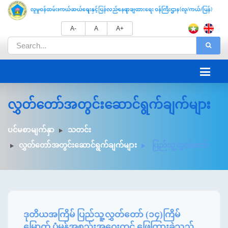
A-
A
A+
လွှတ်တော်အတွင်းဆောင်ရွက်ချက်များ
ပင်မစာမျက်နှာ
သတင်း
လွှတ်တော်အတွင်းဆောင်ရွက်ချက်များ
ပြည်သူ့လွှတ်တော်
ဒုတိယအကြိမ် ပြည်သူ့လွှတ်တော် (၁၄)ကြိမ်
မြောက် ပုံမှန်အစည်းအဝေးတွင် ဖြေကြားခဲ့သည့်