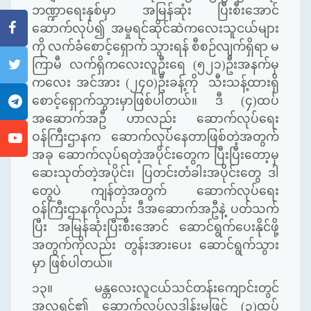
ဘဏ္ဍာရေးနှစ်မှာ အမြန်ဆုံး ပြီးစီးအောင်
ဆောက်လုပ်၍
အမှုရင်ဆိုင်ဆဲကလေးသူငယ်များ
ကို လက်ခံစောင့်ရှောက် သွားရန် စီစဉ်လျက်ရှိရာ မ
ကြာမီ
လက်ရှိကလေးလူဦးရေ (၅၂၁)ဦးအနက်မှ
ကလေး အင်အား (၂၄၀)ဦးခန့်ကို
သီးသန့်ထားရှိ
စောင့်ရှောက်သွားမှာဖြစ်ပါတယ်။ ဒီ (၄)ထပ်
အဆောက်အဦ ဟာလည်း ဆောက်လုပ်ရေး
ဝန်ကြီးဌာနက ဆောက်လုပ်နေတာဖြစ်တဲ့အတွက်
အခု ဆောက်လုပ်ရတဲ့အပိုင်းတွေက ပြီးပြီးတော့မှ
ဆေးသုတ်တဲ့အပိုင်း၊ ပြတင်းတံခါးအပိုင်းတွေ ဒါ
တွေပဲ ကျန်တဲ့အတွက် ဆောက်လုပ်ရေး
ဝန်ကြီးဌာနကိုလည်း ဒီအဆောက်အဦနဲ့ ပတ်သက်
ပြီး အမြန်ဆုံးပြီးစီးအောင် ဆောင်ရွက်ပေးနိုင်ဖို့
အတွက်ကိုလည်း တွန်းအားပေး ဆောင်ရွက်သွား
မှာ ဖြစ်ပါတယ်။
၁၃။
မန္တလေးလူငယ်သင်တန်းကျောင်းတွင်
အလှူရှင်၏ ဆောက်လုပ်လှူဒါန်းမှုဖြင့်
(
၃
)
ထပ်