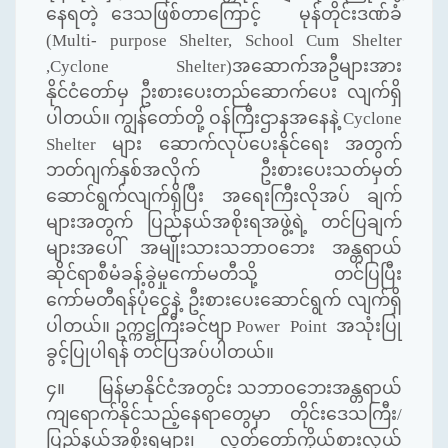
နေရတဲ့ ဒေသဖြစ်တာကြောင့် မုန်တိုင်းဒဏ်ခံ
(Multi- purpose Shelter, School Cum Shelter
,Cyclone Shelter)အဆောက်အဦများအား
နိုင်ငံတော်မှ ဦးစားပေးတည်ဆောက်ပေး လျက်ရှိ
ပါတယ်။ ကျွန်တော်တို့ ဝန်ကြီးဌာနအနေနဲ့ Cyclone
Shelter များ ဆောက်လုပ်ပေးနိုင်ရေး အတွက်
ဘတ်ဂျက်နှစ်အလိုက် ဦးစားပေးသတ်မှတ်
ဆောင်ရွက်လျက်ရှိပြီး အရေးကြီးလိုအပ် ချက်
များအတွက် ပြည်နယ်အစိုးရအဖွဲ့ရဲ့ တင်ပြချက်
များအပေါ် အမျိုးသားသဘာဝဘေး အန္တရာယ်
ဆိုင်ရာစီမံခန့်ခွဲမှုကော်မတီသို့ တင်ပြပြီး
ကော်မတီရန်ပုံငွေနဲ့ ဦးစားပေးဆောင်ရွက် လျက်ရှိ
ပါတယ်။ ဥက္ကဋ္ဌကြီးခင်ဗျာ Power Point အသုံးပြု
ခွင့်ပြုပါရန် တင်ပြအပ်ပါတယ်။
၄။ မြန်မာနိုင်ငံအတွင်း သဘာဝဘေးအန္တရာယ်
ကျရောက်နိုင်သည့်နေရာတွေမှာ တိုင်းဒေသကြီး/
ပြည်နယ်အစိုးရများ၊ လွှတ်တော်ကိုယ်စားလှယ်