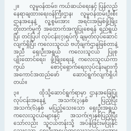
၂။ လူမှု၀န်ထမ်း၊ ကယ်ဆယ်ရေးနှင့် ပြန်လည်
နေရာချထားရေး၀န်ကြီးဌာန၊ လူမှုဝန်ထမ်းဦးစီး
ဌာနအနေနဲ့ လူ့စွမ်းအား အရင်းအမြစ်ဖွံ့ဖြိုး
တိုးတက်မှုကို အထောက်အကူပြုစေရန် ရည်ရွယ်
ပြီး တင်ပြပါ လုပ်ငန်း(၇)ရပ်ကို ချမှတ်လုပ်ဆောင်
လျက်ရှိပြီး ကလေးသူငယ် ဗဟိုချက်ဌာနဖြစ်တာနဲ့
အညီ ရှေးဉီးအရွယ် ကလေးသူငယ် ပြုစု
ပျိုးထောင်‌ရေး၊ ဖွံ့ဖြိုးရေးနဲ့ ကလေးသူငယ်ကာ
ကွယ် စောင့်ရှောက်ရေးလုပ်ငန်းများကို
အကောင်အထည်ဖော် ဆောင်ရွက်လျက်ရှိပါ
တယ်။
၃။ ထိုသို့ဆောင်ရွက်ရာမှာ ဌာနအခြေပြု
လုပ်ငန်းအနေနဲ့ အသက်(၃)နှစ် ပြည့်ပြီး
အသက်(၆)နှစ် မပြည့်သေးသော ရှေးဦးအရွယ်
ကလေးသူငယ်များနှင့် အသက်(၅)နှစ်ပြည့်ပြီး
သော်လည်း သူငယ်တန်းသို့ အပ်နှံခြင်းမပြုနိုင်
သေးသော ရှေးဦးအရွယ်ကလေးသူငယ်များအား