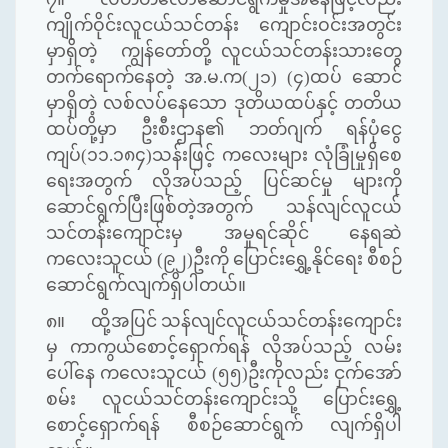
ကျိုက်ဝိုင်းလူငယ်သင်တန်း ကျောင်းဝင်းအတွင်း
မှာရှိတဲ့ ကျွန်တော်တို့ လူငယ်သင်တန်းသားတွေ
တက်ရောက်နေတဲ့ အ
.
မ
.
က
(
၂၁
) (၄)ထပ် ဆောင်
မှာရှိတဲ့ လစ်လပ်နေသော ဒုတိယထပ်နှင့် တတိယ
ထပ်တို့မှာ
ဦးစီးဌာန၏ ဘတ်ဂျက် ရန်ပုံငွေ
ကျပ်(၁၁.၁၈၄)သန်းဖြင့် ကလေးများ လုံခြုံမှုရှိစေ
ရေးအတွက် လိုအပ်သည့် ပြင်ဆင်မှု များကို
ဆောင်ရွက်ပြီးဖြစ်တဲ့အတွက် သန်လျင်လူငယ်
သင်တန်းကျောင်းမှ အမှုရင်ဆိုင် နေရဆဲ
ကလေးသူငယ်
(
၉၂
)
ဦးကို ပြောင်းရွှေ့နိုင်ရေး စီစဉ်
ဆောင်ရွက်လျက်ရှိပါတယ်။
၈။
ထို့အပြင် သန်လျင်လူငယ်သင်တန်းကျောင်း
မှ ကာကွယ်စောင့်ရှောက်ရန် လိုအပ်သည့် လမ်း
ပေါ်နေ ကလေးသူငယ်
(
၅၅
)
ဦးကိုလည်း ငှက်အော်
စမ်း လူငယ်သင်တန်းကျောင်းသို့ ပြောင်းရွှေ့
စောင့်ရှောက်ရန် စီစဉ်ဆောင်ရွက် လျက်ရှိပါ