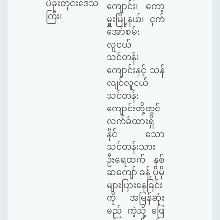
ပဲခူးတိုင်းဒေသ
ကျောင်း၊ ကော့
ကြီး၊
မှူးမြို့နယ်၊ ငှက်
အော်စမ်း
လူငယ်
သင်တန်း
ကျောင်းနှင့် သန်
လျင်လူငယ်
သင်တန်း
ကျောင်းတို့တွင်
လက်ခံထားရှိ
နိုင် သော
သင်တန်းသား
ဦးရေထက် နှစ်
ဆကျော် ခန့် ပိုမို
များပြားနေခြင်း
ကို အမြန်ဆုံး
မည် ကဲ့သို့ ဖြေ