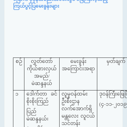
ကြယ်ပွင့်ပြမေးခွန်းများ
စဉ်
လွှတ်တော်
မေးခွန်း
မှတ်ချက်
ကိုယ်စားလှယ်
အကြောင်းအရာ
အမည်/
မဲဆန္ဒနယ်
၁
ဒေါက်တာ ခင်
လူမှုဝန်ထမ်း
ဒုဝန်ကြီးဖြေပြ
စိုးစိုးကြည်
ဦးစီးဌာန
(၄-၁၁-၂၀၁၉
လက်အောက်ရှိ
ပြည်
မန္တလေး လူငယ်
မဲဆန္ဒနယ်၊
သင်တန်း