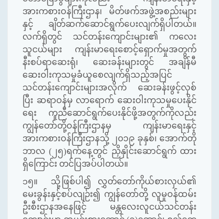
အားကစားဝန်ကြီးဌာန၊ မိတ်ဖက်အဖွဲ့အစည်းများ
နှင့် ချိတ်ဆက်ဆောင်ရွက်ပေးလျက်ရှိပါတယ်။
လက်ရှိတွင် သင်တန်းကျောင်းများ၏ ကလေး
သူငယ်များ ကျန်းမာရေးစောင့်ရှောက်မှုအတွက်
နီးစပ်ရာဆေးရုံ၊ ဆေးခန်းများတွင် အချိန်မီ
ဆေးဝါးကုသမှုခံယူစေလျက်ရှိသည့်အပြင်
သင်တန်းကျောင်းများအလိုက် ဆေးခန်းဖွင့်လှစ်
ပြီး ဆရာဝန်မှ လာရောက် ဆေးဝါးကုသမှုပေးနိုင်
ရေး ကူညီဆောင်ရွက်ပေးနိုင်ဖို့အတွက်ကိုလည်း
ကျွန်တော်တို့ဝန်ကြီးဌာနမှ ကျန်းမာ
ရေးနှင့်
အားကစားဝန်ကြီးဌာနသို့ ၂၀၁၉ ခုနှစ်၊ အောက်တို
ဘာလ (၂၅)ရက်နေ့တွင် ညှိနှိုင်းဆောင်ရွက် ထား
ရှိကြောင်း တင်ပြအပ်ပါတယ်။
၁၅။ သို့ဖြစ်ပါ၍ လွှတ်တော်ကိုယ်စားလှယ်၏
မေးခွန်းနှင့်စပ်လျဉ်း၍ ကျွန်တော်တို့ လူမှုဝန်ထမ်း
ဦးစီးဌာနအနေဖြင့် မန္တလေးလူငယ်သင်တန်း