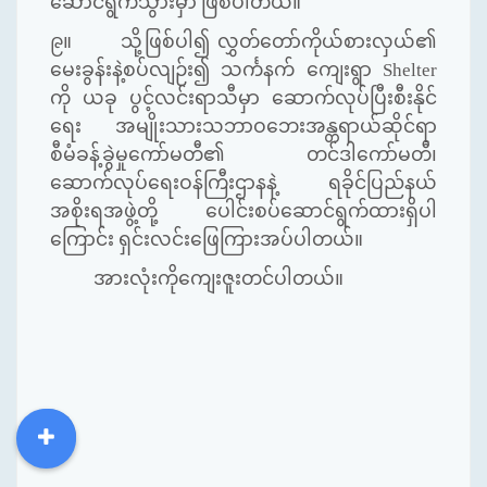
ဆောင်ရွက်သွားမှာ ဖြစ်ပါတယ်။
၉။ သို့ဖြစ်ပါ၍ လွှတ်တော်ကိုယ်စားလှယ်၏
မေးခွန်းနဲ့စပ်လျဉ်း၍ သင်္ကနက် ကျေးရွာ Shelter
ကို ယခု ပွင့်လင်းရာသီမှာ ဆောက်လုပ်ပြီးစီးနိုင်
ရေး အမျိုးသားသဘာဝဘေးအန္တရာယ်ဆိုင်ရာ
စီမံခန့်ခွဲမှုကော်မတီ၏ တင်ဒါကော်မတီ၊
ဆောက်လုပ်ရေးဝန်ကြီးဌာနနဲ့ ရခိုင်ပြည်နယ်
အစိုးရအဖွဲ့တို့ ပေါင်းစပ်ဆောင်ရွက်ထားရှိပါ
ကြောင်း ရှင်းလင်းဖြေကြားအပ်ပါတယ်။
အားလုံးကိုကျေးဇူးတင်ပါတယ်။
DDM
MOS
DSW
DOR