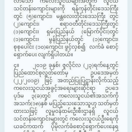
လာသော ကလေးသူငယ်များအတွက် လူငယ်
သင်တန်းကျောင်းများကို ရန်ကုန်တိုင်းဒေသကြီး
တွင်
(
၅
)
ကျောင်း၊ မန္တလေးတိုင်းဒေသကြီး တွင်
(
၂
)
ကျောင်း၊ ဧရာဝတီတိုင်းဒေသကြီးတွင်
(
၁
)
ကျောင်း၊ ရှမ်းပြည်နယ်
(
မြောက်ပိုင်း
)
တွင်
(
၁
)
ကျောင်း၊ မွန်ပြည်နယ်တွင်
(
၁
)
ကျောင်း၊
စုစုပေါင်း
(
၁၀
)
ကျောင်း ဖွင့်လှစ်၍
လက်ခံ စောင့်
ရှောက်ပေး လျက်ရှိပါတယ်။
၄။
၂၀၁၉ ခုနှစ်၊ ဇူလိုင်လ
(
၂၃
)
ရက်နေ့တွင်
ပြည်ထောင်စုလွှတ်တော်မှ ဥပဒေအမှတ်
(
၂၂
/
၂၀၁၉
)
ဖြင့် အတည်ပြုပြဋ္ဌာန်းလိုက်သည့်
ကလေးသူငယ်အခွင့်အရေးများဆိုင်ရာ ဥပဒေ
ပုဒ်မ
၃(ခ)
တွင် ကလေးသူငယ်၏အသက်ကို
အသက်(
၁၈)နှစ် မပြည့်သေးသောသူဟု သတ်မှတ်
ထားသ
ဖြင့် လူမှုဝန်ထမ်းဦးစီးဌာနရှိ လူငယ်
သင်တန်းကျောင်းများတွင် ကလေးသူငယ်ဦးရေကို
ယခင်ကထက် ပိုမိုလက်ခံစောင့်ရှောက်ပေးနေရ