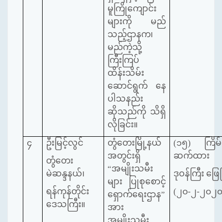
မူကြိုကျောင်း
များကို မည်
သည့်ဌာနက၊
မည်ကဲ့သို့
ကြီးကြပ်
ထိန်းသိမ်း
ဆောင်ရွက် နေ
ပါသနည်း
ဆိုသည်ကို သိရှိ
လိုခြင်း။
၄
ဦးမြင့်လွင်
တွံတေးမြို့နယ်
(၁၅) ကြိမ်သ
အတွင်းရှိ
ဆက်ထား
တွံတေး
“အမျိုးသမီး
မဲဆန္ဒနယ်၊
ဒုဝန်ကြီး ဖြေပ
များ ပြုစုစောင့်
ရန်ကုန်တိုင်း
(၂၀-၂-၂၀၂၀
ရှောက်ရေးဌာန”
ဒေသကြီး။
အား
အမျိုးသမီး