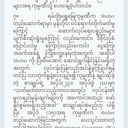
များအရ ကုမ္ပဏီသို့ ပေးချေခဲ့ပါတယ်။
၇။ ရမ်းဗြဲရွှေမြေကုမ္ပဏီက Shelter
တည်ဆောက်ရာမှာ မုန်တိုင်း ဝင်ရောက်တိုက်ခတ်မှု
ကြောင့် ဆောက်လုပ်ရေးပစ္စည်းများ
ပျက်စီးဆုံးရှုံးမှုကြောင့် လည်းကောင်း၊ ဒီဇိုင်းပုံစံ
ပြောင်းလဲမှု ကြောင့်လည်းကောင်း ငွေကြေး
အခက်အခဲနဲ့ ကြုံတွေ့နေရတဲ့အတွက် အဆိုပါ
Shelter ကို ပြီးစီးအောင် ဆောင်ရွက်နိုင်ခြင်းမရှိတဲ့
အတွက် လုပ်ငန်းပြန်လည်အပ်နှံခွင့်ပြုပါရန်
တင်ပြ လာတဲ့ကိစ္စနဲ့စပ်လျဉ်း၍ ကုမ္ပဏီနဲ့ ချုပ်ဆိုခဲ့
တဲ့ စာချုပ်ရဲ့ အပိုဒ်(၂၃)၊ အပိုဒ်ခွဲ (ဃ)မှာ
“သတ်မှတ်ထားသည့်ကာလအတွင်း လုပ်ငန်း၏
မူလရည်မှန်းချက်များကို အကောင်အထည် ဖော်
နိုင်စွမ်းမရှိသည့်အခါ” စာချုပ်ရပ်စဲမည်ဟု ပါရှိ
ပြီး အပိုဒ် (၁၅)အရ ကုမ္ပဏီက Shelter
တည်ဆောက်ခြင်းအတွက် ပေးသွင်းထားတဲ့
တင်ဒါအာမခံကြေး Performance Guarantee (PG)