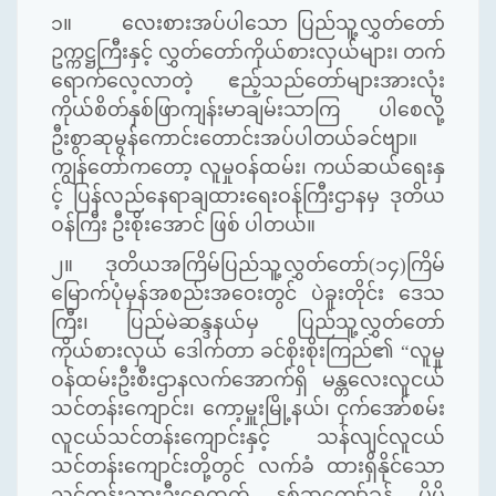
၁။ လေးစားအပ်ပါသော ပြည်သူ့လွှတ်တော်
ဥက္ကဋ္ဌကြီးနှင့် လွှတ်တော်ကိုယ်စားလှယ်များ၊ တက်
ရောက်လေ့လာတဲ့ ဧည့်သည်တော်များအားလုံး
ကိုယ်စိတ်နှစ်ဖြာကျန်းမာချမ်းသာကြ ပါစေလို့
ဦးစွာဆုမွန်ကောင်းတောင်းအပ်ပါတယ်ခင်ဗျာ။
ကျွန်တော်ကတော့ လူမှုဝန်ထမ်း၊ ကယ်ဆယ်ရေးနှ
င့် ပြန်လည်နေရာချထားရေးဝန်ကြီးဌာနမှ ဒုတိယ
ဝန်ကြီး ဦးစိုးအောင် ဖြစ် ပါတယ်။
၂။ ဒုတိယအကြိမ်ပြည်သူ့လွှတ်တော်(၁၄)ကြိမ်
မြောက်ပုံမှန်အစည်းအဝေးတွင် ပဲခူးတိုင်း ဒေသ
ကြီး၊ ပြည်မဲဆန္ဒနယ်မှ ပြည်သူ့လွှတ်တော်
ကိုယ်စားလှယ် ဒေါက်တာ ခင်စိုးစိုးကြည်၏ “
လူမှု
ဝန်ထမ်းဦးစီးဌာနလက်အောက်ရှိ မန္တလေးလူငယ်
သင်တန်းကျောင်း၊ ကော့မှူးမြို့နယ်၊ ငှက်အော်စမ်း
လူငယ်သင်တန်းကျောင်းနှင့် သန်လျင်လူငယ်
သင်တန်းကျောင်းတို့တွင် လက်ခံ ထားရှိနိုင်သော
သင်တန်းသားဦးရေထက် နှစ်ဆကျော်ခန့် ပိုမို