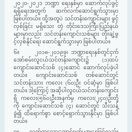
၂၀၂၀-၂၀၂၁ ဘဏ္ဍာ ရေးနှစ်မှာ ဆောက်လုပ်ခွင့်
ရရှိရေးအတွက် ဆက်လက်ဆောင်ရွက်သွားမှာ
ဖြစ်ပါတယ်။ ထို့အတူပဲ သင်တန်းကျောင်းများ ဖွင့်
လှစ်ခြင်း မ​ရှိသေး တဲ့ တိုင်းဒေသကြီး/ပြည်နယ်
များမှာလည်း သင်တန်းကျောင်းသစ်များ တိုးချဲ့ဖွ
င့်လှစ်နိုင်ရေး ဆောင်ရွက်သွားမှာ ဖြစ်ပါတယ်။
၆။ ၂၀၁၈-၂၀၁၉ခု၊ ဘဏ္ဍာရေးနှစ်တွင်ငှက်
အော်စမ်းလူငယ်သင်တန်းကျောင်း၌ (၁)ထပ်
ကျောင်းဆောင်သစ် (၄)ဆောင် ဆောက်လုပ်ခဲ့ပါ
တယ်။ ကျောင်းဆောင်သစ် တစ်ဆောင်တွင်
သင်တန်းသား ကလေး (၆၀)ဦး ဝင်ဆံ့မှာ ဖြစ်ပါ
တယ်။ ဒါ့ကြောင့် အဆိုပါလူငယ်သင်တန်းကျောင်း
ရှိ ကလေး(၅၆၀)ဦးအနက်မှ ကလေး(၂၄၀)ဦးတို့
ကို ကျောင်းဆောင်သစ် (၄) ဆောင်တွင် သီးသန့်
ခွဲ၍ ထိရောက်စွာ စောင့်ရှောက်သွားနိုင်မှာ ဖြစ်ပါ
တယ်။
၇။
လတ်တလောဆောင်ရွက်မှုအနေဖြင့်လည်း