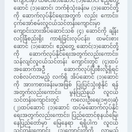
ကျောင်းမှာ
ထမင်းစားဆောင် (၁)ဆောင်၊ ဧည့်တွေ့
ဆောင် (၁)ဆောင်၊ ဘက်စုံသုံးခန်းမ (၁)ဆောင်တို့
ကို ဆောက်လုပ်နိုင်ရေးအတွက် လည်း ကောင်း၊
ငှက်အော်စမ်းလူငယ်သင်တန်းကျောင်းမှာ
ကျောင်းသားအိပ်ဆောင်သစ် (၄) ဆောင်ကို ချိန်း
လင့်ခြံစည်းရိုး ကာရံခြင်းလုပ်ငန်း၊ ထမင်းစား
ဆောင် (၁)ဆောင်၊ ဧည့်တွေ့ ဆောင်(၁)ဆောင်တို့
ကို ဆောက်လုပ်နိုင်ရေးအတွက်လည်းကောင်း၊
သန်လျင်လူငယ်သင်တန်း ကျောင်းတွင် (၄)ထပ်
အဆောက်အဦ ဆောက်လုပ်ပြီးစီးလို့ရှိရင်
လစ်လပ်လာမည့် လက်ရှိ အိပ်ဆောင် (၁)ဆောင်
ကို အားကစားခန်းမအဖြစ် ပြုပြင်သုံးစွဲနိုင် ရန်
အတွက်လည်းကောင်း၊ မွန်ပြည်နယ် လူငယ်
သင်တန်းကျောင်းတွင် ကလေးဦးရေ(၁၅၀)ဆံ့
(၂)ထပ်ဆောင် (၁)ဆောင် ထပ်မံဆောက်လုပ်နိုင်
ရေးအတွက်လည်းကောင်း၊ ပြည်ထောင်စုနယ်မြေ၊
နေပြည်တော်မှာ မြေနေရာ ရရှိပါက လူငယ်
သင်တန်းကျောင်း (၁)ကျောင်းတို့ကို လာမည့်