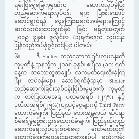
ရမ်းဗြဲရွှေမြေကုမ္ပဏီက ဆောက်လုပ်ခဲ့ပြီး
တည်ဆောက်ရေးလုပ်ငန်း များ ပြီးစီးအောင်
ဆောင်ရွက်ရန် ငွေကြေးအခက်အခဲများကြောင့်
ဆက်လက်ဆောင်ရွက်နိုင် ခြင်း မရှိတဲ့အတွက်
၂၀၁၉ ခုနှစ်၊ ဇူလိုင်လ (၁)ရက်နေ့က လုပ်ငန်း
ပြန်လည်အပ်နှံခွင့်တင်ပြခဲ့ ပါတယ်။
၆။ ဒီ Shelter တည်ဆောက်ခြင်းလုပ်ငန်းကို
ကုမ္ပဏီနဲ့ ဌာနတို့က ၂၀၁၈ ခုနှစ်၊ ဧပြီလ (၁၀) ရက်
နေ့က သဘောတူစာချုပ် လက်မှတ်ရေးထိုးခဲ့ကြ
ပြီး လုပ်ငန်းများ ဆောင်ရွက်ခဲ့ရာမှာ Shelter
တည်ဆောက်ခြင်းလုပ်ငန်းပြီးစီးမှုများကို ကုမ္ပဏီ
က တင်ပြလာမှုအရ ပထမအရစ် (၂၅%) နှင့်
ဒုတိယအရစ်(၂၅%)ကျသင့်ငွေများကို Third Party
ထောက်ခံချက်၊ ပြည်နယ် ဘေးအန္တရာယ် ဆိုင်ရာ
စီမံခန့်ခွဲမှုဦးစီးဌာနထောက်ခံချက်၊ ပြည်နယ်တည်
ဆောက်ရေးလုပ်ငန်းစိစစ်ရေး ကော်မတီတို့၏
ထောက်ခံချက်များနှင့်အတူစာချုပ်ပါ စည်းကမ်း