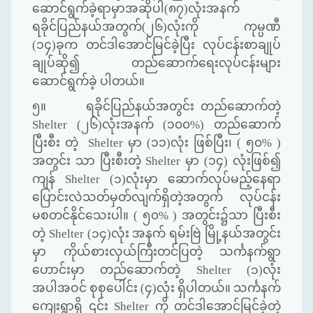
ဆောင်ရွက်ခဲ့ရာမှာအဆိုပါ(၈၇)လုံးအနက်
ရခိုင်ပြည်နယ်အတွက်(၂၆)လုံးကို ကုမ္ပဏီ
(၁၄)ခုက တင်ဒါအောင်မြင်ခဲ့ပြီး လုပ်ငန်းစာချုပ်
ချုပ်ဆို၍ တည်ဆောက်ရေးလုပ်ငန်းများ
ဆောင်ရွက်ခဲ့ ပါတယ်။
၅။ ရခိုင်ပြည်နယ်အတွင်း တည်ဆောက်တဲ့
Shelter (၂၆)လုံးအနက် (၁၀၀%) တည်ဆောက်
ပြီးစီး တဲ့ Shelter မှာ (၁၁)လုံး ဖြစ်ပြီး၊ ( ၅၀% )
အတွင်း သာ ပြီးစီးတဲ့ Shelter မှာ (၁၄) လုံးဖြစ်၍
ကျန် Shelter (၁)လုံးမှာ ဆောက်လုပ်မည့်နေရာ
ပြောင်းလဲသတ်မှတ်လျက်ရှိတဲ့အတွက် လုပ်ငန်း
မစတင်နိုင်သေးပါ။ ( ၅၀% ) အတွင်း၌သာ ပြီးစီး
တဲ့ Shelter (၁၄)လုံး အနက် ရမ်းဗြဲ မြို့နယ်အတွင်း
မှာ ကိုယ်စားလှယ်ကြီးတင်ပြတဲ့ သင်္ကနက်ရွာ
ဟောင်းမှာ တည်ဆောက်တဲ့ Shelter (၁)လုံး
အပါအဝင် စုစုပေါင်း (၄)လုံး ရှိပါတယ်။ သင်္ကနက်
ကျေးရွာရှိ ၎င်း Shelter ကို တင်ဒါအောင်မြင်ခဲ့တဲ့