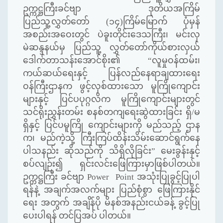
ဥက္ကဋ္ဌကြီးခင်ဗျာ ဒုတိယအကြိမ်
ပြည်သူ့လွှတ်တော် (၁၄)ကြိမ်မြောက် ပုံမှန်
အစည်းအဝေးတွင် ပဲခူးတိုင်းဒေသကြီး၊ မင်းလှ
မဲဆန္ဒနယ်မှ ပြည်သူ့ လွှတ်တော်ကိုယ်စားလှယ်
ဒေါက်တာသန်းအောင်စိုး၏ “လူမှုဝန်ထမ်း၊
ကယ်ဆယ်ရေးနှင့် ပြန်လည်နေရာချထားရေး
ဝန်ကြီးဌာနက ဖွင့်လှစ်ထားသော မူကြိုကျောင်း
များနှင့် ပြင်ပပုဂ္ဂလိက မူကြိုကျောင်းများတွင်
သင်ရိုးညွှန်းတမ်း စနစ်တကျရေးဆွဲထားခြင်း ရှိ/မ
ရှိနှင့် ပြင်ပမူကြို ကျောင်းများကို မည်သည့် ဌာန
က၊ မည်ကဲ့သို့ ကြီးကြပ်ထိန်းသိမ်းဆောင်ရွက်နေ
ပါသနည်း ဆိုသည်ကို သိရှိလိုခြင်း” မေးခွန်းနှင့်
စပ်လျဉ်း၍ ရှင်းလင်းဖြေကြားမှာဖြစ်ပါတယ်။
ဥက္ကဋ္ဌကြီး ခင်ဗျာ Power Point အသုံးပြုခွင့်ပြုပါ
ရန်နဲ့ အချက်အလက်များ ပြည်စုံစွာ ဖြေကြားနိုင်
ရေး အတွက် အချိန်ပို မိနစ်အနည်းငယ်ခန့် ခွင့်ပြု
ပေးပါရန် တင်ပြအပ် ပါတယ်။