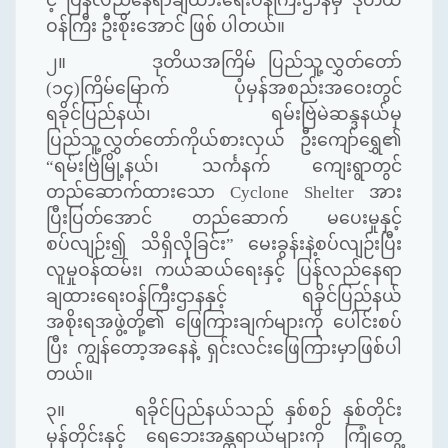
င့် ပြန်လည်နေရာချထားရေးဝန်ကြီးဌာနမှ ဒုတိယ
ဝန်ကြီး ဦးစိုးအောင် ဖြစ် ပါတယ်။
၂။ ဒုတိယအကြိမ် ပြည်သူ့လွှတ်တော်
(၁၄)ကြိမ်မြောက် ပုံမှန်အစည်းအဝေးတွင်
ရခိုင်ပြည်နယ်၊ ရမ်းဗြဲမဲဆန္ဒနယ်မှ
ပြည်သူ့လွှတ်တော်ကိုယ်စားလှယ် ဦးကျော်ရွှေ၏
“ရမ်းဗြဲမြို့နယ်၊ သင်္ကနက် ကျေးရွာတွင်
တည်ဆောက်ထားသော Cyclone Shelter အား
ပြီးပြတ်အောင် တည်ဆောက် မပေးမှုနှင့်
စပ်လျဉ်း၍ သိရှိလိုခြင်း” မေးခွန်းနဲ့စပ်လျဉ်းပြီး
လူမှုဝန်ထမ်း၊ ကယ်ဆယ်ရေးနှင့် ပြန်လည်နေရာ
ချထားရေးဝန်ကြီးဌာနနှင့် ရခိုင်ပြည်နယ်
အစိုးရအဖွဲ့တို့၏ ဖြေကြားချက်များကို ပေါင်းစပ်
ပြီး ကျွန်တော့အနေနဲ့ ရှင်းလင်း
ဖြေကြားမှာဖြစ်ပါ
တယ်။
၃။ ရခိုင်ပြည်နယ်သည် နှစ်စဉ် နှစ်တိုင်း
မုန်တိုင်းနှင့် ရေဘေးအန္တရာယ်များကို ကြုံတွေ့