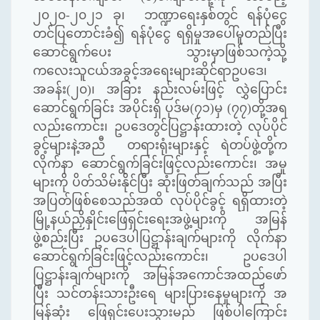
၂၀၂၀-၂၀၂၁ ခု၊ ဘဏ္ဍာရေးနှစ်တွင် ရန်ပုံငွေ
တင်ပြတောင်းခံ၍ ရန်ပုံငွေ ရရှိမှုအပေါ်မူတည်ပြီး
ဆောင်ရွက်ပေး သွားမှာဖြစ်သကဲ့သို့
ကလေးသူငယ်အခွင့်အရေးများဆိုင်ရာဥပဒေ၊
အခန်း(၂၀)၊ အခြား နည်းလမ်းဖြင့် လွှဲပြောင်း
ဆောင်ရွက်ခြင်း အပိုင်းရှိ ပုဒ်မ(၇၁)မှ (၇၇)တို့အရ
လည်းကောင်း၊ ဥပဒေတွင်ပြဋ္ဌာန်းထားတဲ့ လုပ်ပိုင်
ခွင့်များနဲ့အညီ တရားရုံးများနှင့် ရဲတပ်ဖွဲ့တို့က
လိုက်နာ ဆောင်ရွက်ခြင်းဖြင့်လည်းကောင်း၊ အမှု
များကို ပိတ်သိမ်းနိုင်ပြီး ဆုံးဖြတ်ချက်သည် အပြီး
အပြတ်ဖြစ်စေသည်အထိ လုပ်ပိုင်ခွင့် ရရှိထားတဲ့
မြို့နယ်ညှိနှိုင်းဖြေရှင်းရေးအဖွဲ့များကို အမြန်
ဖွဲ့စည်းပြီး ဥပဒေပါပြဋ္ဌာန်းချက်များကို လိုက်နာ
ဆောင်ရွက်ခြင်းဖြင့်လည်းကောင်း၊ ဥပဒေပါ
ပြဋ္ဌာန်းချက်များကို အမြန်အကောင်အထည်ဖော်
ပြီး သင်တန်းသားဦးရေ များပြားနေမှုများကို အ
မြန်ဆုံး ဖြေရှင်းပေးသွားမည် ဖြစ်ပါကြောင်း