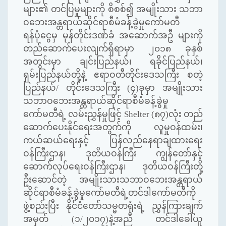
များ၏ တင်ပြမှုများကို စိစစ်၍ အမျိုးသား သဘာ
ဝဘေးအန္တရာယ်ဆိုင်ရာစီမံခန့်ခွဲမှုကော်မတီ
ရန်ပုံငွေမှ မုန်တိုင်းဒဏ်ခံ အဆောက်အဦ များကို
တည်ဆောက်ပေးလျက်ရှိရာမှာ ၂၀၁၈ ခုနှစ်
အတွင်းမှာ ချင်းပြည်နယ်၊ ရခိုင်ပြည်နယ်၊
ရှမ်းပြည်နယ်တို့နဲ့ ဧရာဝတီတိုင်းဒေသကြီး စတဲ့
ပြည်နယ်/ တိုင်းဒေသကြီး (၄)ခုမှာ အမျိုးသား
သဘာဝဘေးအန္တရာယ်ဆိုင်ရာစီမံခန့်ခွဲမှု
ကော်မတီရဲ့ လမ်းညွှန်မှုဖြင့် Shelter (၈၇)လုံး တည်
ဆောက်ပေးနိုင်ရေးအတွက်ကို လူမှုဝန်ထမ်း၊
ကယ်ဆယ်ရေးနှင့် ပြန်လည်နေရာချထားရေး
ဝန်ကြီးဌာန၊ ဒုတိယဝန်ကြီး ကျွန်တော်နှင့်
ဆောက်လုပ်ရေးဝန်ကြီးဌာန၊ ဒုတိယဝန်ကြီးတို့
ဦးဆောင်တဲ့ အမျိုးသားသဘာဝဘေးအန္တရာယ်
ဆိုင်ရာစီမံခန့်ခွဲမှုကော်မတီရဲ့တင်ဒါကော်မတီကို
ဖွဲ့စည်းပြီး နိုင်ငံတော်သမ္မတရုံးရဲ့ ညွှန်ကြားချက်
အမှတ် (၁/၂၀၁၇)နဲ့အညီ တင်ဒါခေါ်ယူ