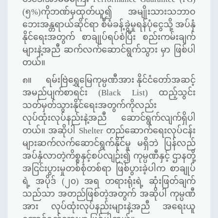
(၅%)ကိုဘဏ်မှထုတ်ယူ၍ အမျိုးသားသဘာဝ
ဘေးအန္တရာယ်ဆိုင်ရာ စီမံခန့်ခွဲမှုရန်ပုံငွေသို့ အပ်နှံ
နိုင်ရေးအတွက် စာချုပ်ရပ်စဲပြီး စည်းကမ်းချက်
များနဲ့အညီ ဆက်လက်ဆောင်ရွက်သွား မှာ ဖြစ်ပါ
တယ်။
၈။ ရမ်းဗြဲရွှေမြေကုမ္ပဏီအား နိုင်ငံတော်အဆင့်
အမည်ပျက်စာရင်း (Black List) ထည့်သွင်း
သတ်မှတ်သွားနိုင်ရေးအတွက်ကိုလည်း
လုပ်ထုံးလုပ်နည်းနဲ့အညီ ဆောင်ရွက်လျက်ရှိပါ
တယ်။ အဆိုပါ Shelter တည်ဆောက်ရေးလုပ်ငန်း
များဆက်လက်ဆောင်ရွက်နိုင်မှု မရှိဘဲ ပြန်လည်
အပ်နှံလာတဲ့ကိစ္စနှင့်စပ်လျဉ်း၍ ကုမ္ပဏီနှင့် ဌာနတို့
အငြင်းပွားမှုတစ်စုံတစ်ရာ ဖြစ်ပွားခဲ့ပါက စာချုပ်
ရဲ့ အပိုဒ် (၂၀) အရ တရားရုံးရဲ့ ဆုံးဖြတ်ချက်
သည်သာ အတည်ဖြစ်တဲ့အတွက် အဆိုပါ ကုမ္ပဏီ
အား လုပ်ထုံးလုပ်နည်းများနဲ့အညီ အရေးယူ