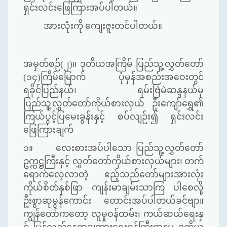
ရှင်းလင်းဖြေကြားအပ်ပါတယ်။
အားလုံးကို ကျေးဇူးတင်ပါတယ်။
အမှတ်စဉ်(၂)။
ဒုတိယအကြိမ် ပြည်သူ့လွှတ်တော်
(
၁၄
)
ကြိမ်မြောက် ပုံမှန်အစည်းအဝေးတွင်
ရခိုင်ပြည်နယ်၊ ရမ်းဗြဲမဲဆန္ဒနယ်မှ
ပြည်သူ့လွှတ်တော်ကိုယ်စားလှယ် ဦးကျော်ရွှေ၏
ကြယ်ပွင့်ပြမေးခွန်းနှင့် စပ်လျဉ်း၍ ရှင်းလင်း
ဖြေကြားချက်
၁။ လေးစားအပ်ပါသော ပြည်သူ့လွှတ်တော်
ဥက္ကဋ္ဌကြီးနှင့် လွှတ်တော်ကိုယ်စားလှယ်များ၊ တက်
ရောက်လေ့လာတဲ့ ဧည့်သည်တော်များအားလုံး
ကိုယ်စိတ်နှစ်ဖြာ ကျန်းမာချမ်းသာကြ ပါစေလို့
ဦးစွာဆုမွန်ကောင်း တောင်းအပ်ပါတယ်ခင်ဗျာ။
ကျွန်တော်ကတော့ လူမှုဝန်ထမ်း၊ ကယ်ဆယ်ရေးနှ