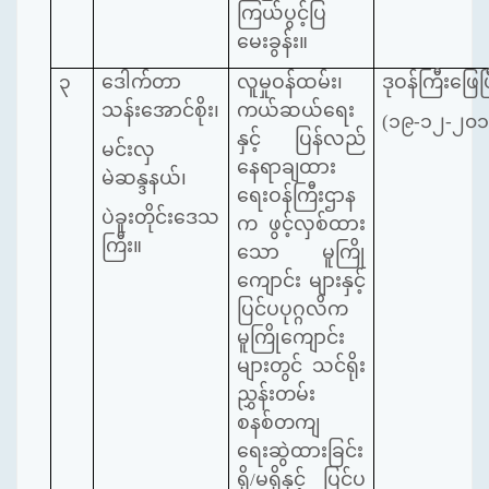
ကြယ်ပွင့်ပြ
မေးခွန်း။
၃
ဒေါက်တာ
လူမှုဝန်ထမ်း၊
ဒုဝန်ကြီးဖြေပြ
သန်းအောင်စိုး၊
ကယ်ဆယ်ရေး
(၁၉-၁၂-၂၀၁
နှင့် ပြန်လည်
မင်းလှ
နေရာချထား
မဲဆန္ဒနယ်၊
ရေးဝန်ကြီးဌာန
ပဲခူးတိုင်းဒေသ
က ဖွင့်လှစ်ထား
ကြီး။
သော မူကြို
ကျောင်း များနှင့်
ပြင်ပပုဂ္ဂလိက
မူကြိုကျောင်း
များတွင် သင်ရိုး
ညွှန်းတမ်း
စနစ်တကျ
ရေးဆွဲထားခြင်း
ရှိ/မရှိနှင့် ပြင်ပ