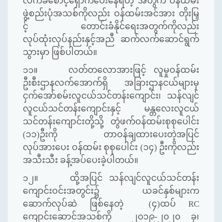
လက်ခံစောင့်ရှောက်ပေးနေရတဲ့ အတွက် ဝန်ထမ်း
ဖွဲ့စည်းပုံအသစ်ကိုလည်း ဝန်ထမ်းအင်အား တိုးမြှ
င့် တောင်းခံနိုင်ရေးအတွက်ကိုလည်း
လုပ်ထုံးလုပ်နည်းနှင့်အညီ ဆက်လက်ဆောင်ရွက်
သွားမှာ ဖြစ်ပါတယ်။
၁၁။ လတ်တလောအားဖြင့်
လူမှုဝန်ထမ်း
ဦးစီးဌာနလက်အောက်ရှိ အခြားဌာနငယ်များမှ
ငှက်အော်စမ်းလူငယ်သင်တန်းကျောင်း၊
သန်လျင်
လူငယ်သင်တန်းကျောင်းနှင့် မန္တလေးလူငယ်
သင်တန်းကျောင်းတို့သို့ တွဲဖက်ဝန်ထမ်းစုစုပေါင်း
(၁၁)ဦးကို တာဝန်ချထားပေးတဲ့အပြင်
လုပ်အားပေး ဝန်ထမ်း စုစုပေါင်း (၁၄) ဦးကိုလည်း
အသီးသီး
ခန့်အပ်ပေးခဲ့ပါတယ်။
၁၂။
ထို့အပြင် သန်လျင်လူငယ်သင်တန်း
ကျောင်းဝင်းအတွင်း၌ ယခင်နှစ်များက
ဆောက်လုပ်ဆဲ ဖြစ်နေတဲ့ (၄)ထပ်
RC
ကျောင်းဆောင်အသစ်ကို ၂၀၁၉-၂၀၂၀ ခု၊