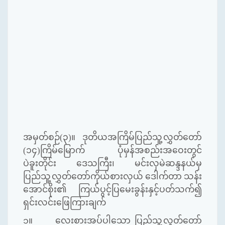
အမှတ်စဉ်(၃)။ ဒုတိယအကြိမ်ပြည်သူ့လွှတ်တော်
(၁၄)ကြိမ်မြောက် ပုံမှန်အစည်းအဝေးတွင်
ပဲခူးတိုင်း ဒေသကြီး၊ မင်းလှမဲဆန္ဒနယ်မှ
ပြည်သူ့လွှတ်တော်ကိုယ်စားလှယ် ဒေါက်တာ သန်း
အောင်စိုး၏
ကြယ်ပွင့်ပြမေးခွန်းနှင့်ပတ်သက်၍
ရှင်းလင်းဖြေကြားချက်
၁။ လေးစားအပ်ပါသော ပြည်သူ့လွှတ်တော်