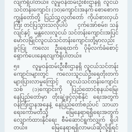
လျက်ရှိပါတယ်။ လူမှုဝန်ထမ်းဦးစီးဌာနရှိ လူငယ်
သင်တန်းကျောင်း (၁၀)ကျောင်းအနက် စောစောက
ကျွန်တော်တို့ ပြည်သူ့လွှတ်တော် ကိုယ်စားလှယ်
ကြီး တင်ပြသွားသလိုပါပဲ ငှက်အော်စမ်း၊ သန်
လျင်နှင့် မန္တလေးလူငယ် သင်တန်းကျောင်းအပြင်
မော်လမြိုင်လူငယ်သင်တန်းကျောင်းတို့မှာလည်း
ခွင့်ပြု ကလေး ဦးရေထက် ပိုမိုလက်ခံစောင့်
ရှောက်ပေးနေရလျက်ရှိပါတယ်။
၅။
လူမှုဝန်ထမ်းဦးစီးဌာနရှိ လူငယ်သင်တန်း
ကျောင်းများတွင် ကလေးသူငယ်ဦးရေတိုးတက်
များပြားလာမှုကြောင့် လူငယ်သင်တန်းကျောင်း
သစ်
(
၁
)
ကျောင်းကို ပြည်ထောင်စုနယ်မြေ၊
နေပြည်တော်မှာ တိုးချဲ့ဖွင့်လှစ်
နိုင် ရေး
အတွက်
ဝန်ကြီးဌာနအနေနဲ့
နေပြည်တော်စည်ပင် သာယာ
ရေးကော်မတီသို့ မြေနေရာရရှိရေးအတွက်
လျှောက်ထားနိုင်ရေး စီမံဆောင်ရွက်လျှက် ရှိ
ပါ
တယ်။ မြေနေရာရရှိလာမယ်ဆိုလို့ရှိရင်