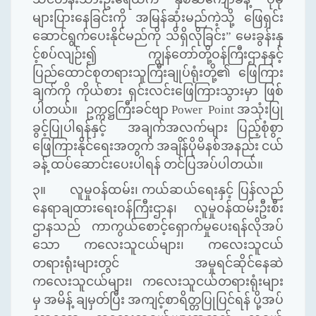
များပြားနေခြင်းကို အမြန်ဆုံးမည်ကဲ့သို့
ဖြေရှင်း
ဆောင်ရွက်ပေးနိုင်မည်ကို သိရှိလိုခြင်း” မေးခွန်းနှ
င့်စပ်လျဉ်း၍ ကျွန်တော်တို့ဝန်ကြီးဌာနနှင့်
ပြည်ထောင်စုတရားသူကြီးချုပ်ရုံးတို့၏ ဖြေကြား
ချက်ကို ကိုယ်စား ရှင်းလင်းဖြေကြားသွားမှာ ဖြစ်
ပါတယ်။
ဥက္ကဋ္ဌကြီးခင်ဗျာ Power Point အသုံးပြု
ခွင့်ပြုပါရန်နှင့် အချက်အလက်များ ပြည့်စုံစွာ
ဖြေကြားနိုင်ရေးအတွက် အချိန်ပိုမိနစ်အနည်း ငယ်
ခန့် ထပ်ဆောင်းပေးပါရန် တင်ပြအပ်ပါတယ်။
၃။ လူမှုဝန်ထမ်း၊ ကယ်ဆယ်ရေးနှင့် ပြန်လည်
နေရာချထားရေးဝန်ကြီးဌာန၊ လူမှုဝန်ထမ်းဦးစီး
ဌာနသည် ကာကွယ်စောင့်ရှောက်မှုပေးရန်လိုအပ်
သော ကလေးသူငယ်များ၊ ကလေးသူငယ်
တရားရုံးများ
တွင် အမှုရင်ဆိုင်နေဆဲ
ကလေးသူငယ်များ၊
ကလေးသူငယ်တရားရုံးများ
မှ အမိန့် ချမှတ်ပြီး အကျင့်စာရိတ္တပြုပြင်ရန် ပို့အပ်