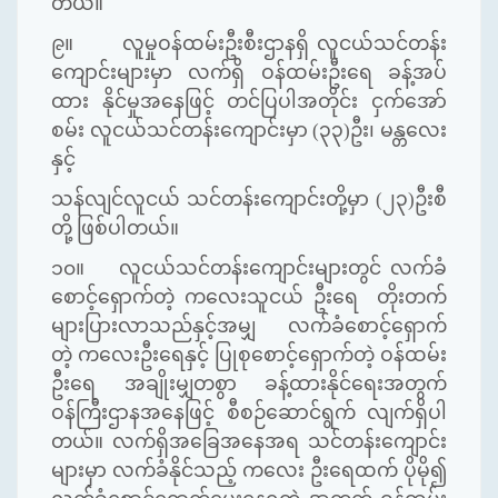
တယ်။
၉။
လူမှုဝန်ထမ်းဦးစီးဌာနရှိ
လူငယ်သင်တန်း
ကျောင်းများမှာ လက်ရှိ ဝန်ထမ်းဦးရေ ခန့်အပ်
ထား နိုင်မှုအနေဖြင့် တင်ပြပါအတိုင်း ငှက်အော်
စမ်း လူငယ်သင်တန်းကျောင်းမှာ (၃၃)ဦး၊ မန္တလေး
နှင့်
သန်လျင်လူငယ် သင်တန်းကျောင်းတို့မှာ (၂၃)ဦးစီ
တို့ ဖြစ်ပါတယ်။
၁၀။
လူငယ်သင်တန်းကျောင်းများတွင် လက်ခံ
စောင့်ရှောက်တဲ့ ကလေးသူငယ် ဦးရေ တိုးတက်
များပြားလာသည်နှင့်အမျှ
လက်ခံစောင့်ရှောက်
တဲ့ ကလေးဦးရေနှင့် ပြုစုစောင့်‌ရှောက်တဲ့ ဝန်ထမ်း
ဦးရေ အချိုးမျှတစွာ
ခန့်ထားနိုင်ရေးအတွက်
ဝန်ကြီးဌာနအနေဖြင့်
စီစဉ်ဆောင်ရွက် လျက်ရှိပါ
တယ်။
လက်ရှိအခြေအနေအရ သင်တန်းကျောင်း
များမှာ လက်ခံနိုင်သည့် ကလေး ဦးရေထက် ပိုမို၍