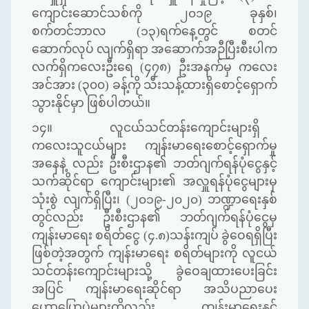
ကျောင်းဆောင်သစ်ကို
၂၀၁၉ ခုနှစ်၊
စက်တင်ဘာလ (၁၃)ရက်နေ့တွင်
စတင်
ဆောက်လုပ် လျက်ရှိရာ အဆောက်အဉီပြီးစီးပါက
လက်ရှိကလေးဦးရေ (၄၇၈) ဦးအနက်မှ ကလေး
အင်အား (၃၀၀) ခန့်ကို
သီးသန့်ထားရှိစောင့်ရှောက်
သွားနိုင်မှာ ဖြစ်ပါတယ်။
၁၄။
လူငယ်သင်တန်းကျောင်းများရှိ
ကလေးသူငယ်များ ကျန်းမာရေးစောင့်ရှောက်မှု
အနေနဲ့ လည်း ဦးစီးဌာန၏ ဘတ်ဂျက်ရန်ပုံငွေနှင့်
သက်ဆိုင်ရာ ကျောင်းများ၏ အလှူရန်ပုံငွေများမှ
သုံးစွဲ လျက်ရှိပြီး၊
(
၂၀၁၉
-
၂၀၂၀
)
ဘဏ္ဍာရေးနှစ်
တွင်လည်း ဦးစီးဌာန၏ ဘတ်ဂျက်ရန်ပုံငွေမှ
ကျန်းမာရေး စရိတ်ငွေ
(
၄
.
၈
)သန်းကျပ်
ခွဲဝေရရှိ
ပြီး
ဖြစ်တဲ့အတွက် ကျန်းမာရေး စရိတ်များကို လူငယ်
သင်တန်းကျောင်းများသို့ ခွဲဝေချထားပေးခြင်း
အပြင်
ကျန်းမာရေးဆိုင်ရာ အသိပညာပေး
ဟောပြောပွဲများကိုလည်း ကျန်းမာရေးနှင့်