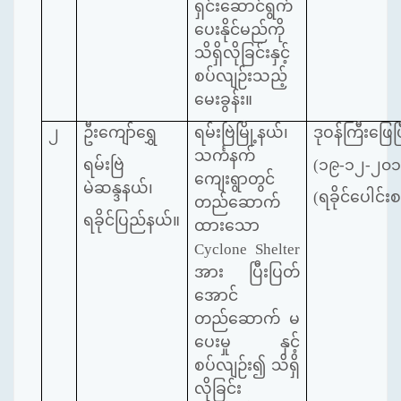
ရှင်းဆောင်ရွက်
ပေးနိုင်မည်ကို
သိရှိလိုခြင်းနှင့်
စပ်လျဉ်းသည့်
မေးခွန်း။
၂
ဦးကျော်ရွှေ
ရမ်းဗြဲမြို့နယ်၊
ဒုဝန်ကြီးဖြေပြ
သင်္ကနက်
ရမ်းဗြဲ
(၁၉-၁၂-၂၀၁
ကျေးရွာတွင်
မဲဆန္ဒနယ်၊
(ရခိုင်ပေါင်းစ
တည်ဆောက်
ရခိုင်ပြည်နယ်။
ထားသော
Cyclone Shelter
အား ပြီးပြတ်
အောင်
တည်ဆောက် မ
ပေးမှု နှင့်
စပ်လျဉ်း၍ သိရှိ
လိုခြင်း