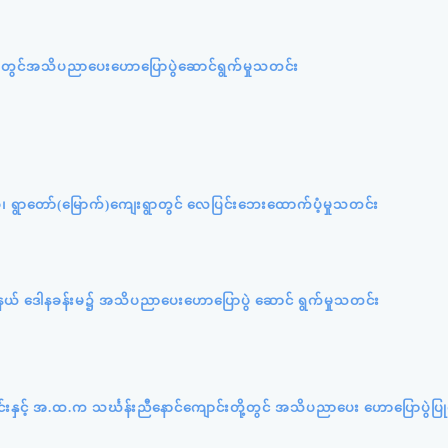
ူးရုံးတွင်အသိပညာပေးဟောပြောပွဲဆောင်ရွက်မှုသတင်း
ပ်စု၊ ရွာတော်(မြောက်)ကျေးရွာတွင် လေပြင်းဘေးထောက်ပံ့မှုသတင်း
ု့နယ် ဒေါနခန်းမ၌ အသိပညာပေးဟောပြောပွဲ ဆောင် ရွက်မှုသတင်း
ာင်းနှင့် အ.ထ.က သင်္ဃန်းညီနောင်ကျောင်းတို့တွင် အသိပညာပေး ဟောပြောပွဲပြုလ