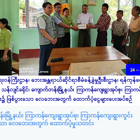
်းမြို့နယ်၊ ကြာကန်ကျေးရွာအုပ်စု၊ ကြာကန်ကျေးရွာ၊ကွင်း
ားသော လေဘေးအတွက် ထောက်ပံ့မှုသတင်း