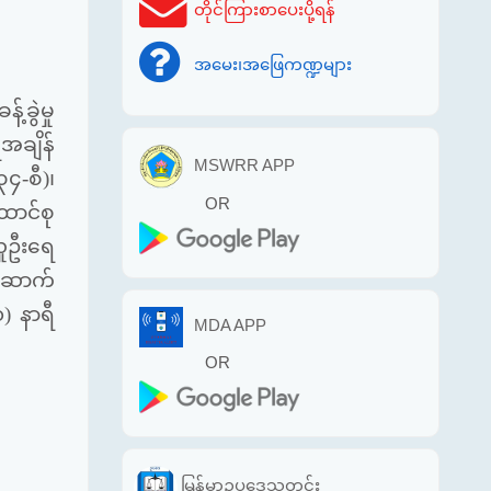
တိုင်ကြားစာပေးပို့ရန်
အမေး၊အဖြေကဏ္ဍများ
ခွဲမှု
ီအချိန်
MSWRR APP
၄-စီ)၊
OR
ောင်စု
လူဦးရေ
်ဆောက်
) နာရီ
MDA APP
OR
မြန်မာဥပဒေသတင်း