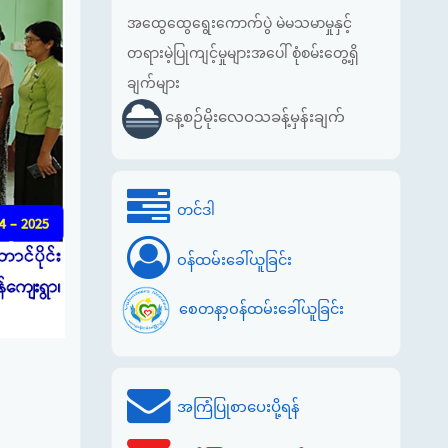
အထွေထွေရွေးကောက်ပွဲ မဲမသမာမှုနှင့်
တရားမဲ့ပြုကျင့်မှုများအပေါ် စုံစမ်းတွေ့ရှိ
ချက်များ
နေ့စဉ်မိုးလေဝသခန့်မှန်းချက်
တင်ဒါ
ဝန်ထမ်းခေါ်ယူခြင်း
စေတနာ့ဝန်ထမ်းခေါ်ယူခြင်း
အကြံပြုစာပေးပို့ရန်