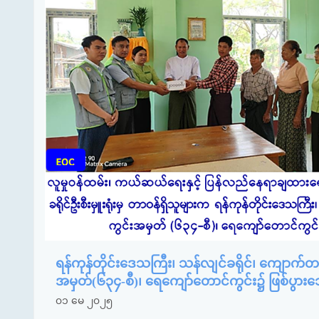
ရန်ကုန်တိုင်းဒေသကြီး၊ သန်လျင်ခရိုင်၊ ကျောက်တန
အမှတ်(၆၃၄-စီ)၊ ရေကျော်တောင်ကွင်း၌ ဖြစ်ပွ
၀၁ မေ ၂၀၂၅