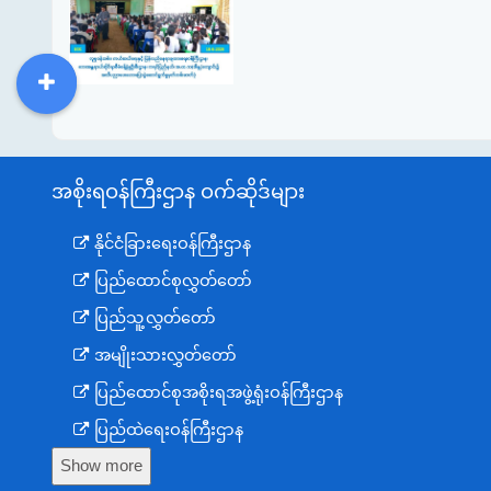
DDM
MOS
DSW
DOR
အစိုးရဝန်ကြီးဌာန ဝက်ဆိုဒ်များ
နိုင်ငံခြားရေးဝန်ကြီးဌာန
ပြည်ထောင်စုလွှတ်တော်
ပြည်သူ့လွှတ်တော်
အမျိုးသားလွှတ်တော်
ပြည်ထောင်စုအစိုးရအဖွဲ့ရုံးဝန်ကြီးဌာန
ပြည်ထဲရေးဝန်ကြီးဌာန
Show more
ကာကွယ်ရေးဝန်ကြီးဌာန