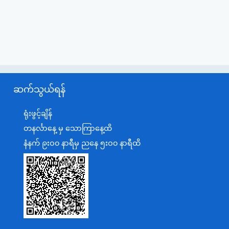
ဆက်သွယ်ရန်
ရုံးဖွင့်ချိန်
တနင်္လာနေ့ မှ သောကြာနေ့ထိ
နံနက် ၉းဝ၀ နာရီမှ ညနေ ၅းဝ၀ နာရီထိ