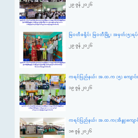
၂၉ ဇွန် ၂၀၂၆
မြဝတီခရိုင်၊ မြဝတီမြို့၊ အမှတ်(၅)
၂၉ ဇွန် ၂၀၂၆
ကရင်ပြည်နယ်၊ အ.ထ.က (၅) ကျောင်း
၁၉ ဇွန် ၂၀၂၆
ကရင်ပြည်နယ်၊ အ.ထ.က(အိန္ဒု)ကျော
၁၈ ဇွန် ၂၀၂၆