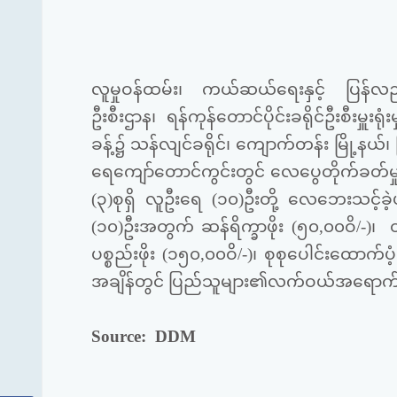
လူမှုဝန်ထမ်း၊ ကယ်ဆယ်ရေးနှင့် ပြန်လည်န
ဦးစီးဌာန၊ ရန်ကုန်တောင်ပိုင်းခရိုင်ဦးစီးမှ
ခန့်၌ သန်လျင်ခရိုင်၊ ကျောက်တန်း မြို့နယ်
ရေကျော်တောင်ကွင်းတွင် လေပွေတိုက်ခတ်မှု 
(၃)စုရှိ လူဦးရေ (၁၀)ဦးတို့ လေဘေးသင့
(၁၀)ဦးအတွက် ဆန်ရိက္ခာဖိုး (၅၀,၀၀ဝိ/-)၊
ပစ္စည်းဖိုး (၁၅၀,၀၀ဝိ/-)၊ စုစုပေါင်းထောက်
အချိန်တွင် ပြည်သူများ၏လက်ဝယ်အရောက်
Source: DDM