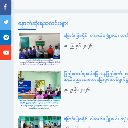
နောက်ဆုံးရသတင်းများ
မြောင်းမြခရိုင်၊ ဝါးခယ်မမြို့နယ်၊ လ
၀၈ ဩဂုတ် ၂၀၂၆
ပြည်ထောင်စုနယ်မြေ၊ နေပြည်တော်၊ ဇေ
အသိပညာပေးဟောပြောပွဲဆောင်ရွက်မ
၃၀ ဇူလိုင် ၂၀၂၆
မြောင်းမြခရိုင်၊ ဝါးခယ်မမြို့နယ်၊ 