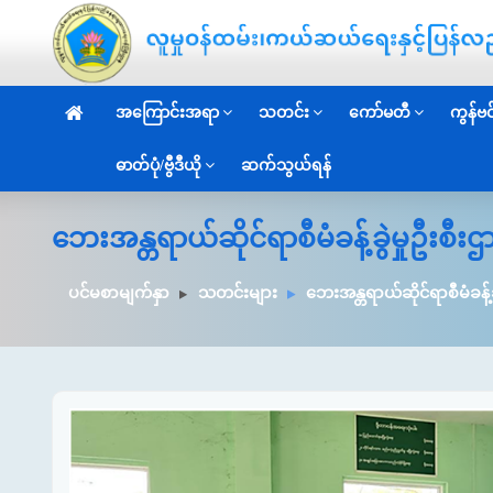
အကြောင်းအရာ
သတင်း
ကော်မတီ
ကွန်ဗင်
ဓာတ်ပုံ/ဗွီဒီယို
ဆက်သွယ်ရန်
ဘေးအန္တရာယ်ဆိုင်ရာစီမံခန့်ခွဲမှုဦးစီ
ပင်မစာမျက်နှာ
သတင်းများ
ဘေးအန္တရာယ်ဆိုင်ရာစီမံခန့်ခ