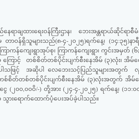
ေရာချထားရေးဝန်ကြီးဌာန၊ ဘေးအန္တရာယ်ဆိုင်ရာစီမံခန့်
ူးရုံးမှ တာဝန်ရှိသူများသည်(၈-၄-၂၀၂၅)ရက်နေ့၊ (၁၄:၃၅)နာရ
၊ ကြာကန်ကျေးရွာအုပ်စု၊ ကြာကန်ကျေးရွာ၊ ကွင်းအမှတ် (၆၃
ကြောင့် တစ်စိတ်တစ်ပိုင်းပျက်စီးနေအိမ် (၃)လုံး၊ အိမ်ထ
်ခဲ့ပါသဖြင့် အဆိုပါ လေဘေးသင့်ပြည်သူများအတွက် 
 တစ်စိတ်တစ်တစ်ပိုင်းပျက်စီးနေအိမ် (၃)လုံးအတွက် အိမ
ပံ့ငွေ (၂၀၀,၀၀ဝိ/-) တို့အား (၂၄-၄-၂၀၂၅) ရက်နေ့၊ (၁၁:၀၀
 သွားရောက်ထောက်ပံ့ပေးအပ်ခဲ့ပါသည်။