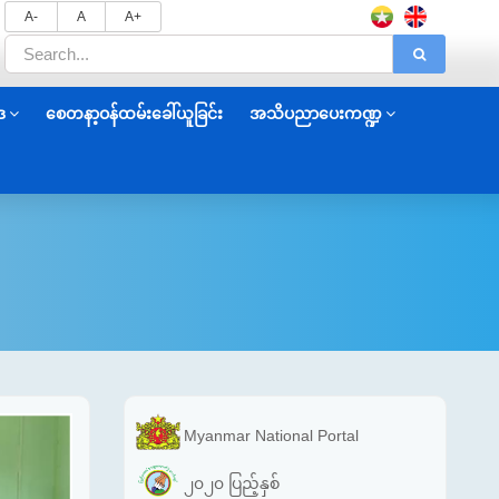
A-
A
A+
ဒ
စေတနာ့ဝန်ထမ်းခေါ်ယူခြင်း
အသိပညာပေးကဏ္ဍ
Myanmar National Portal
၂၀၂၀ ပြည့်နှစ်