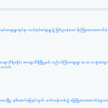
က်ခုပ်ကျေးရွာအုပ်စု၊ လက်ခုပ်ကျေးရွာ၌ ဖြစ်ပွားခဲ့သော မိုးကြိုးဘေးထောက်ပံ
ယျာသီရိခရိုင်၊ ဇေယျာသီရိမြို့နယ်၊ စည်ပင်ကြီးကျေးရွာ အ.ထ.က(ခွဲ)ကျော
ှုသတင်း
ကျုံမငေးမြို့၊ နဒီအောင်မြေရပ်ကွက်၊ စက်တန်းလမ်း၌ မြေပြိုဘေးထောက်ပံ့မှုသ