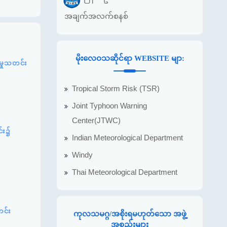
အချက်အလက်စနစ်
မိုးလေဝသဆိုင်ရာ WEBSITE မျာ:
့မှုသတင်း
Tropical Storm Risk (TSR)
Joint Typhoon Warning
Center(JTWC)
င်း၌
Indian Meteorological Department
Windy
Thai Meteorological Department
တင်း
ကုလသမဂ္ဂ/အစိုးရမဟုတ်သော အဖွဲ့
အစည်းများ