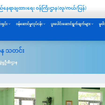
းရှင်း
ဝန်ဆောင်မှုလုပ်ငန်း
ပူးပေါင်းဆောင်ရွက်ချက်များ
မူဝါ
းဌာန သတင်း
ွဲမှုဦးစီးဌာန