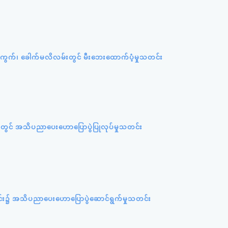
ရပ်ကွက်၊ ခေါက်မလိလမ်းတွင် မီးဘေးထောက်ပံ့မှုသတင်း
တွင် အသိပညာပေးဟောပြောပွဲပြုလုပ်မှုသတင်း
င်း၌ အသိပညာပေးဟောပြောပွဲဆောင်ရွက်မှုသတင်း