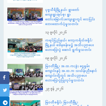
ပုဗ္ဗသီရိမြို့နယ်၊ ရွာတော်
ကျေးရွာအုပ်စု၊ ရွာ
တော်(မြောက်)ကျေးရွာတွင် လေပြင်း
ဘေးထောက်ပံ့မှုသတင်း
၁၃ ဇူလိုင် ၂၀၂၆
ကရင်ပြည်နယ်၊ ကော့ကရိတ်ခရိုင်/
မြို့နယ် ဒေါနခန်းမ၌ အသိပညာပေး
ဟောပြောပွဲ ဆောင် ရွက်မှုသတင်း
၀၉ ဇူလိုင် ၂၀၂၆
မြဝတီမြို့၊ အ.ထ.က(ခွဲ) ဝှေ့ရှမ်း
ကျောင်းနှင့် အ.ထ.က သင်္ဃန်းညီနောင်
ကျောင်းတို့တွင် အသိပညာပေး
ဟောပြောပွဲပြုလုပ်မှုသတင်း
၂၉ ဇွန် ၂၀၂၆
မြဝတီခရိုင်၊ မြဝတီမြို့၊