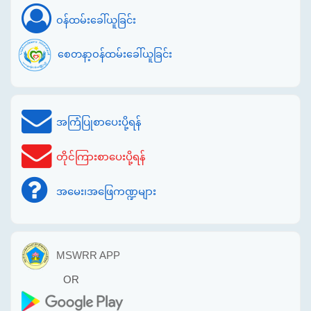
ဝန်ထမ်းခေါ်ယူခြင်း
စေတနာ့ဝန်ထမ်းခေါ်ယူခြင်း
အကြံပြုစာပေးပို့ရန်
တိုင်ကြားစာပေးပို့ရန်
အမေး၊အဖြေကဏ္ဍများ
MSWRR APP
OR