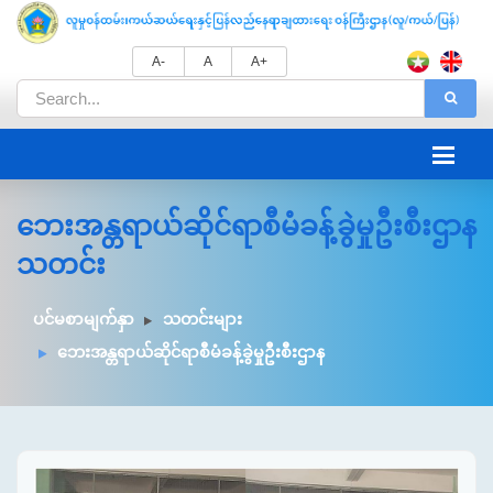
A-
A
A+
ဘေးအန္တရာယ်ဆိုင်ရာစီမံခန့်ခွဲမှုဦးစီးဌာန
သတင်း
ပင်မစာမျက်နှာ
သတင်းများ
ဘေးအန္တရာယ်ဆိုင်ရာစီမံခန့်ခွဲမှုဦးစီးဌာန