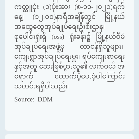
ကတ္ထူပုံး (၁)ပုံးအား (၈-၁၁-၂၀၂၁)ရက်
နေ့၊ (၁၂:၀၀)နာရီ
အချိန်တွင် မြို့နယ်
အထွေထွေအုပ်ချုပ်ရေးဦးစီးဌာန၊
စုပေါင်းရုံးရှိ (oss) ရုံးခန်း၌ မြို့နယ်စီမံ
အုပ်ချုပ်ရေးအဖွဲ့
မှ တာဝန်ရှိသူများ၊
ကျေးရွာအုပ်ချုပ်ရေးမှူး၊ ရပ်ကျေးစာရေး
နှင့်အတူ ဘေးဖြစ်ပွားသူ၏ လက်ဝယ် အ
ရောက် ထောက်ပံ့ပေးခဲ့ပါကြောင်း
သတင်းရရှိပါသည်။
Source: DDM