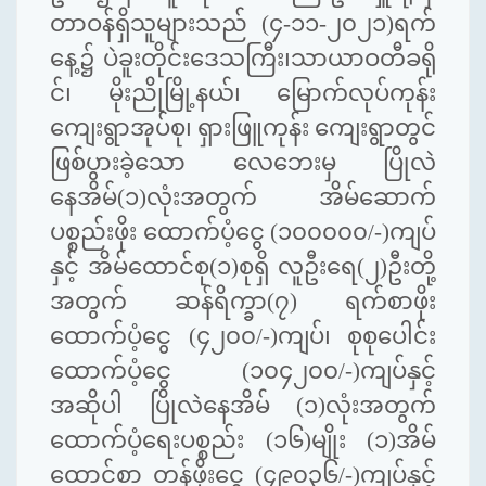
တာဝန်ရှိသူများသည် (၄-၁၁-၂၀၂၁)ရက်
နေ့၌ ပဲခူးတိုင်းဒေသကြီး၊သာယာဝတီခရို
င်၊ မိုးညိုမြို့နယ်၊ မြောက်လုပ်ကုန်း
ကျေးရွာအုပ်စု၊ ရှားဖြူကုန်း ကျေးရွာတွင်
ဖြစ်ပွားခဲ့သော လေဘေးမှ ပြိုလဲ
နေအိမ်(၁)လုံးအတွက် အိမ်ဆောက်
ပစ္စည်းဖိုး ထောက်ပံ့ငွေ (၁၀၀၀၀၀/-)ကျပ်
နှင့် အိမ်ထောင်စု(၁)စုရှိ လူဦးရေ(၂)ဦးတို့
အတွက် ဆန်ရိက္ခာ(၇) ရက်စာဖိုး
ထောက်ပံ့ငွေ (၄၂၀၀/-)ကျပ်၊ စုစုပေါင်း
ထောက်ပံ့
ငွေ (၁၀၄၂၀၀/-)ကျပ်နှင့်
အဆိုပါ ပြိုလဲနေအိမ် (၁)လုံးအတွက်
ထောက်ပံ့ရေးပစ္စည်း (၁၆)မျိုး (၁)အိမ်
ထော
င်စာ တန်ဖိုးငွေ (၄၉၀၃၆/-)ကျပ်နှင့်