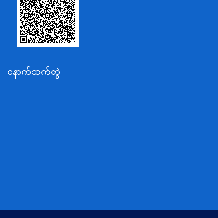
စိုက်ပျိုးရေး၊မွေးမြူရေးနှင့်ဆည်မြောင်းဝန်ကြီးဌာန
ပို့ဆောင်ရေးနှင့်ဆက်သွယ်ရေးဝန်ကြီးဌာန
သယံဇာတနှင့်ပတ်ဝန်းကျင်ထိန်းသိမ်းရေးဝန်ကြီးဌာန
လျှပ်စစ်နှင့်စွမ်းအင်ဝန်ကြီးဌာန
နောက်ဆက်တွဲ
အလုပ်သမား၊လူဝင်မှုကြီးကြပ်ရေးနှင့်ပြည်သူ့အင်အား
ဝန်ကြီးဌာန
စီးပွားရေးနှင့်ကူးသန်းရောင်းဝယ်ရေးဝန်ကြီးဌာန
ပညာရေးဝန်ကြီးဌာန
ကျန်းမာရေးနှင့်အားကစားဝန်ကြီးဌာန
ဆောက်လုပ်ရေးဝန်ကြီးဌာန
လူမူဝန်ထမ်း၊ကယ်ဆယ်ရေးနှင့်ပြန်လည်နေရာချထားရေး
ဝန်ကြီးဌာန
ဟိုတယ်နှင့်ခရီးသွားလာရေးဝန်ကြီးဌာန
တိုင်းရင်းသားလူမျိုးရေးရာဝန်ကြီးဌာန