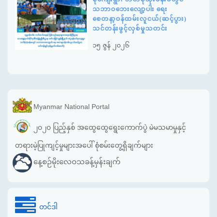
သဘာဝဘေးလျော့ပါး ရေး
စေတနာ့ဝန်ထမ်းလူငယ်(ဆင့်ပွား)
သင်တန်းဖွင့်လှစ်မှုသတင်း
၁၅ ဇွန် ၂၀၂၆
Myanmar National Portal
၂၀၂၀ ပြည့်နှစ် အထွေထွေရွေးကောက်ပွဲ မဲမသမာမှုနှင့်
တရားမဲ့ပြုကျင့်မှုများအပေါ် စုံစမ်းတွေ့ရှိချက်များ
နေ့စဉ်မိုးလေဝသခန့်မှန်းချက်
တင်ဒါ