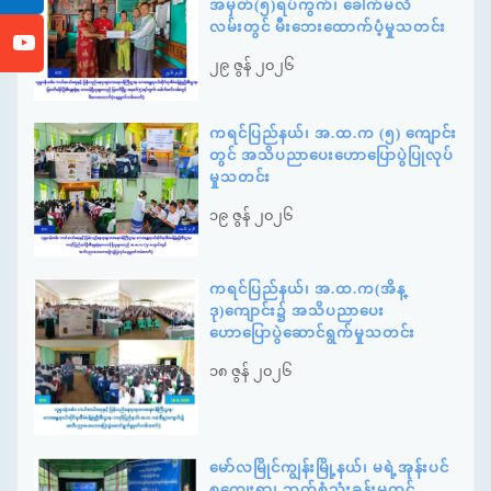
အမှတ်(၅)ရပ်ကွက်၊ ခေါက်မလိ
လမ်းတွင် မီးဘေးထောက်ပံ့မှုသတင်း
၂၉ ဇွန် ၂၀၂၆
ကရင်ပြည်နယ်၊ အ.ထ.က (၅) ကျောင်း
တွင် အသိပညာပေးဟောပြောပွဲပြုလုပ်
မှုသတင်း
၁၉ ဇွန် ၂၀၂၆
ကရင်ပြည်နယ်၊ အ.ထ.က(အိန္
ဒု)ကျောင်း၌ အသိပညာပေး
ဟောပြောပွဲဆောင်ရွက်မှုသတင်း
၁၈ ဇွန် ၂၀၂၆
မော်လမြိုင်ကျွန်းမြို့နယ်၊ မရဲ့အုန်းပင်
စုကျေးရွာ၊ ဘတ်စုံသုံးခန်းမတွင်