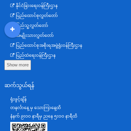
နိုင်ငံခြားရေးဝန်ကြီးဌာန
ပြည်ထောင်စုလွှတ်တော်
ပြည်သူ့လွှတ်တော်
အမျိုးသားလွှတ်တော်
DDM
MOS
DSW
DOR
ပြည်ထောင်စုအစိုးရအဖွဲ့ရုံးဝန်ကြီးဌာန
ပြည်ထဲရေးဝန်ကြီးဌာန
Show more
ကာကွယ်ရေးဝန်ကြီးဌာန
နယ်စပ်ရေးရာဝန်ကြီးဌာန
ဆက်သွယ်ရန်
စီမံကိန်း၊ဘဏ္ဍာရေးနှင့်စက်မှုဝန်ကြီးဌာန
ရင်းနှီးမြှုပ်နှံမှုနှင့် နိုင်ငံခြားစီးပွားဆက်သွယ်ရေးဝန်ကြီးဌာန
ရုံးဖွင့်ချိန်
အပြည်ပြည်ဆိုင်ရာပူးပေါင်းဆောင်ရွက်ရေးဝန်ကြီးဌာန
တနင်္လာနေ့ မှ သောကြာနေ့ထိ
ပြန်ကြားရေးဝန်ကြီးဌာန
နံနက် ၉းဝ၀ နာရီမှ ညနေ ၅းဝ၀ နာရီထိ
သာသနာရေးနှင့် ယဉ်ကျေးမှုဝန်ကြီးဌာန