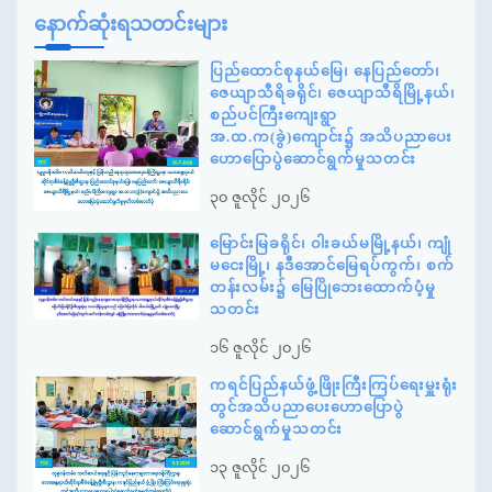
နောက်ဆုံးရသတင်းများ
ပြည်ထောင်စုနယ်မြေ၊ နေပြည်တော်၊
ဇေယျာသီရိခရိုင်၊ ဇေယျာသီရိမြို့နယ်၊
စည်ပင်ကြီးကျေးရွာ
အ.ထ.က(ခွဲ)ကျောင်း၌ အသိပညာပေး
ဟောပြောပွဲဆောင်ရွက်မှုသတင်း
၃၀ ဇူလိုင် ၂၀၂၆
မြောင်းမြခရိုင်၊ ဝါးခယ်မမြို့နယ်၊ ကျုံ
မငေးမြို့၊ နဒီအောင်မြေရပ်ကွက်၊ စက်
တန်းလမ်း၌ မြေပြိုဘေးထောက်ပံ့မှု
သတင်း
၁၆ ဇူလိုင် ၂၀၂၆
ကရင်ပြည်နယ်ဖွံ့ဖြိုးကြီးကြပ်ရေးမှူးရုံး
တွင်အသိပညာပေးဟောပြောပွဲ
ဆောင်ရွက်မှုသတင်း
၁၃ ဇူလိုင် ၂၀၂၆