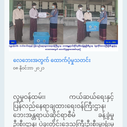
လေဘေးအတွက် ထောက်ပံ့မှုသတင်း
၀၈ နိုဝင်ဘာ ၂၀၂၁
လူမှုဝန်ထမ်း၊ ကယ်ဆယ်ရေးနှင့်
ပြန်လည်နေရာချထားရေးဝန်ကြီးဌာန၊
ဘေးအန္တရာယ်ဆိုင်ရာစီမံ ခန့်ခွဲမှု
ဦးစီးဌာန၊ ပဲခူးတိုင်းဒေသကြီးဦးစီးမှူးရုံးမှ