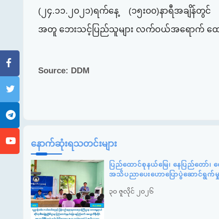
(၂၄.၁၁.၂၀၂၁)ရက်နေ့ (၁၅း၀၀)နာရီအချိန်တွင်‌ အင်း
အတူ ဘေးသင့်ပြည်သူများ လက်ဝယ်အရောက် ထောက
Source: DDM
နောက်ဆုံးရသတင်းများ
ပြည်ထောင်စုနယ်မြေ၊ နေပြည်တော်၊ ဇေ
အသိပညာပေးဟောပြောပွဲဆောင်ရွက်မ
၃၀ ဇူလိုင် ၂၀၂၆