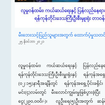
မီးဘေးသင့်ပြည်သူများအတွက် ထောက်ပံ့မှုသတင်
၂၅ နိုဝင်ဘာ ၂၀၂၁
လူမှုဝန်ထမ်း၊ ကယ်ဆယ်ရေးနှင့် ပြန်လည်နေရာချထ
ရန်ကုန်တိုင်းဒေသကြီးဦးစီးမှူးရုံးနှင့် ရန်ကုန်အရှ
(၀၂:၁၅)နာရီအချိန်တွင် ရန်ကုန်‌အ‌ရှေ့ပိုင်းခရို
မင်း(၄)လမ်းတွင်
မီးလောင်ကျွမ်းမှုဖြစ်ပွားခဲ့
ငွေ(၂၉၀,၀၀ဝိ/-)၊
လူဦးရေ(၅)ဦးအတွက် ဆန်ရိက္ခာ