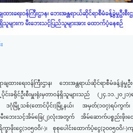
း
ားရေးဝန်ကြီးဌာန၊ ဘေးအန္တရာယ်ဆိုင်ရာစီမံခန့်ခွဲမှုဦးစ
ေ့ပိုင်းခရိုင်ဦးစီးမှူးရုံးမှတာဝန်ရှိသူများသည် (၂၄.၁၁.၂၀၂၁)
င်၊ ဒဂုံမြို့သစ်(တောင်ပိုင်း)မြို့နယ်၊‌ အမှတ်(၁၀၇)ရပ်ကွ
ပြီး မီးဘေးသင့်အိမ်ခြေ(၂)လုံးအတွက် အိမ်ဆောက်ပစ္စည်းဖိုးထ
ဖိုးငွေ(၁၀၅၀ဝိ/-)၊ စုစုပေါင်းထောက်ပံ့ငွေ(၃၀၀၅၀ဝိ/-)က