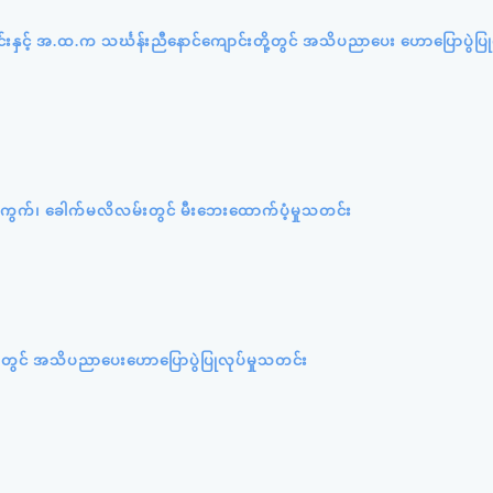
ာင်းနှင့် အ.ထ.က သင်္ဃန်းညီနောင်ကျောင်းတို့တွင် အသိပညာပေး ဟောပြောပွဲပြုလ
ရပ်ကွက်၊ ခေါက်မလိလမ်းတွင် မီးဘေးထောက်ပံ့မှုသတင်း
တွင် အသိပညာပေးဟောပြောပွဲပြုလုပ်မှုသတင်း