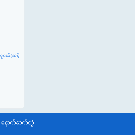
လူငယ်(ဆင့်
နောက်ဆက်တွဲ