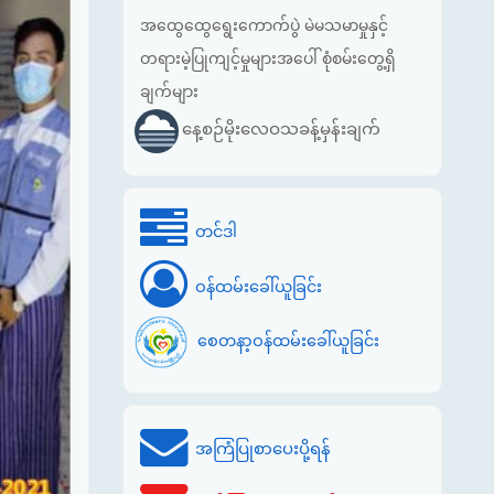
အထွေထွေရွေးကောက်ပွဲ မဲမသမာမှုနှင့်
တရားမဲ့ပြုကျင့်မှုများအပေါ် စုံစမ်းတွေ့ရှိ
ချက်များ
နေ့စဉ်မိုးလေဝသခန့်မှန်းချက်
တင်ဒါ
ဝန်ထမ်းခေါ်ယူခြင်း
စေတနာ့ဝန်ထမ်းခေါ်ယူခြင်း
အကြံပြုစာပေးပို့ရန်