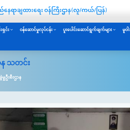
းရှင်း
ဝန်ဆောင်မှုလုပ်ငန်း
ပူးပေါင်းဆောင်ရွက်ချက်များ
မူဝါ
းဌာန သတင်း
ွဲမှုဦးစီးဌာန