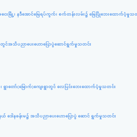
ကျုံမငေးမြို့၊ နဒီအောင်မြေရပ်ကွက်၊ စက်တန်းလမ်း၌ မြေပြိုဘေးထောက်ပံ့မှုသ
ူးရုံးတွင်အသိပညာပေးဟောပြောပွဲဆောင်ရွက်မှုသတင်း
ပ်စု၊ ရွာတော်(မြောက်)ကျေးရွာတွင် လေပြင်းဘေးထောက်ပံ့မှုသတင်း
ု့နယ် ဒေါနခန်းမ၌ အသိပညာပေးဟောပြောပွဲ ဆောင် ရွက်မှုသတင်း