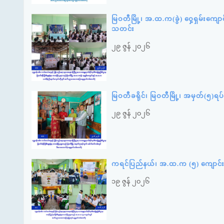
မြဝတီမြို့၊ အ.ထ.က(ခွဲ) ဝှေ့ရှမ်းကျေ
သတင်း
၂၉ ဇွန် ၂၀၂၆
မြဝတီခရိုင်၊ မြဝတီမြို့၊ အမှတ်(၅)
၂၉ ဇွန် ၂၀၂၆
ကရင်ပြည်နယ်၊ အ.ထ.က (၅) ကျောင်း
၁၉ ဇွန် ၂၀၂၆