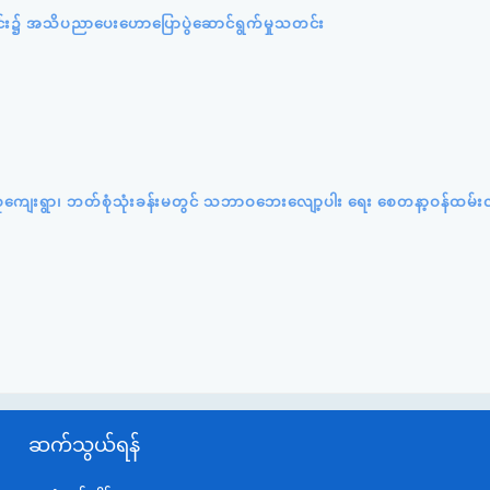
င်း၌ အသိပညာပေးဟောပြောပွဲဆောင်ရွက်မှုသတင်း
်းပင်စုကျေးရွာ၊ ဘတ်စုံသုံးခန်းမတွင် သဘာဝဘေးလျော့ပါး ရေး စေတနာ့ဝန်ထမ်း
ဆက်သွယ်ရန်