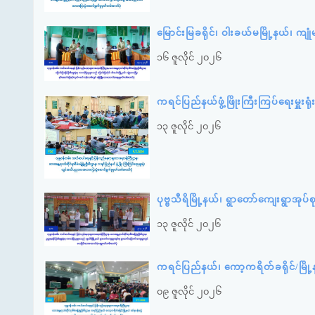
မြောင်းမြခရိုင်၊ ဝါးခယ်မမြို့နယ်၊ 
၁၆ ဇူလိုင် ၂၀၂၆
ကရင်ပြည်နယ်ဖွံ့ဖြိုးကြီးကြပ်ရေးမှ
၁၃ ဇူလိုင် ၂၀၂၆
ပုဗ္ဗသီရိမြို့နယ်၊ ရွာတော်ကျေးရွာအု
၁၃ ဇူလိုင် ၂၀၂၆
ကရင်ပြည်နယ်၊ ကော့ကရိတ်ခရိုင်/မြိ
၀၉ ဇူလိုင် ၂၀၂၆