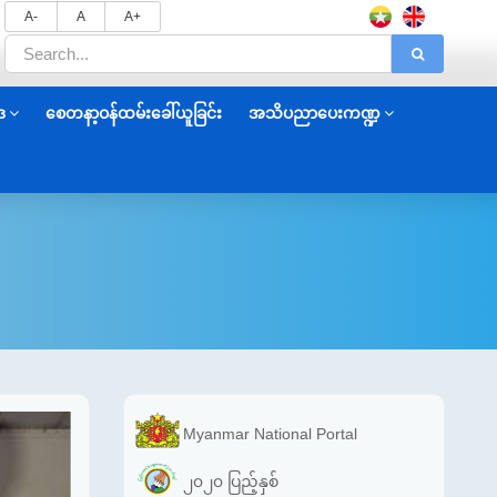
A-
A
A+
ဒ
စေတနာ့ဝန်ထမ်းခေါ်ယူခြင်း
အသိပညာပေးကဏ္ဍ
Myanmar National Portal
၂၀၂၀ ပြည့်နှစ်