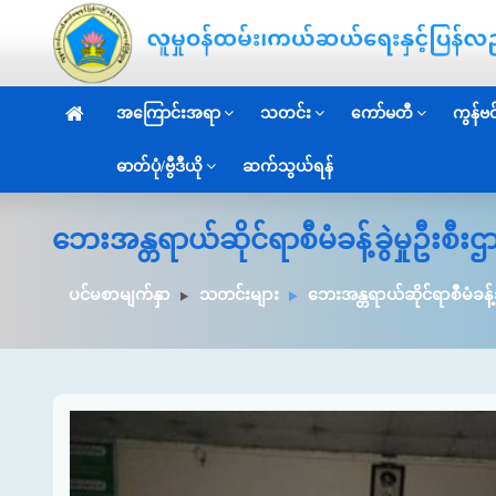
အကြောင်းအရာ
သတင်း
ကော်မတီ
ကွန်ဗင်
ဓာတ်ပုံ/ဗွီဒီယို
ဆက်သွယ်ရန်
ဘေးအန္တရာယ်ဆိုင်ရာစီမံခန့်ခွဲမှုဦးစီ
ပင်မစာမျက်နှာ
သတင်းများ
ဘေးအန္တရာယ်ဆိုင်ရာစီမံခန့်ခ