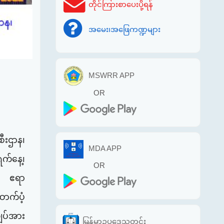
တိုင်ကြားစာပေးပို့ရန်
အမေး၊အဖြေကဏ္ဍများ
MSWRR APP
OR
ီးဌာန၊
MDA APP
ရက်နေ့၊
OR
က်၊ ဧရာ
ောက်ပံ့
ျပ်အား
မြန်မာဥပဒေသတင်း