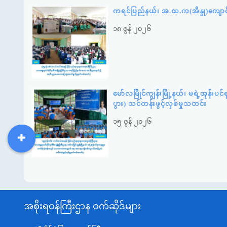
ကရင်ပြည်နယ်၊ အ.ထ.က(အိန္ဒု)ကျော
၁၈ ဇွန် ၂၀၂၆
မော်လမြိုင်ကျွန်းမြို့နယ်၊ မရဲ့အုန
ပွား) သင်တန်းဖွင့်လှစ်မှုသတင်း
၁၅ ဇွန် ၂၀၂၆
DDM
MOS
DSW
DOR
အစိုးရဝန်ကြီးဌာန ဝက်ဆိုဒ်များ