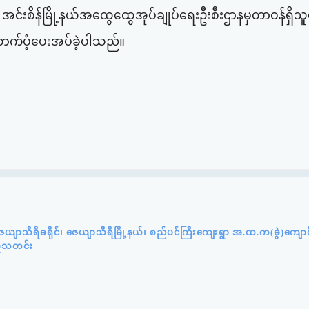
စိန်မြို့နယ်အ‌‌ထွေထွေအုပ်ချုပ်‌ရေးဦးစီးဌာနမှတာဝန်ရှိသူမျ
်ပံ့‌ပေးအပ်ခဲ့ပါသည်။
ယျာသီရိခရိုင်၊ ဇေယျာသီရိမြို့နယ်၊ စည်ပင်ကြီးကျေးရွာ အ.ထ.က(ခွဲ)ကျော
ှုသတင်း