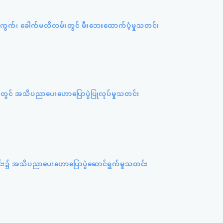
ရပ်ကွက်၊ ခေါက်မလိလမ်းတွင် မီးဘေးထောက်ပံ့မှုသတင်း
တွင် အသိပညာပေးဟောပြောပွဲပြုလုပ်မှုသတင်း
င်း၌ အသိပညာပေးဟောပြောပွဲဆောင်ရွက်မှုသတင်း