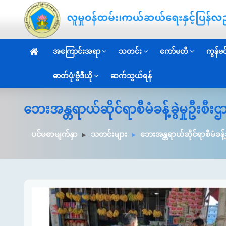
အကြောင်းအရာ
သတင်း
ကော်မတီ
ကွန်ဗင်
ဓာတ်ပုံ/ဗွီဒီယို
ဆက်သွယ်ရန်
ဘေးအန္တရာယ်ဆိုင်ရာစီမံခန့်ခွဲမှုဦးစီ
ပင်မစာမျက်နှာ
သတင်းများ
ဘေးအန္တရာယ်ဆိုင်ရာစီမံခန့်ခ