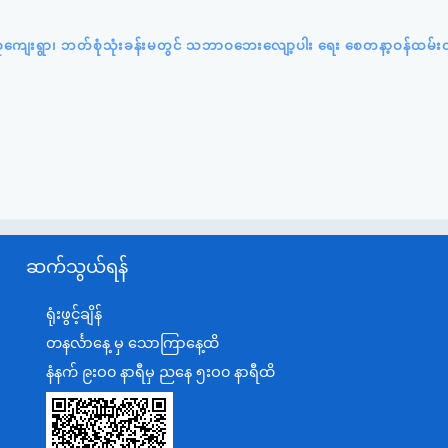
်းပင်စုကျေးရွာ၊ ဘတ်စုံသုံးခန်းမတွင် သဘာဝဘေးလျော့ပါး ရေး စေတနာ့ဝန်ထမ်း
ဆက်သွယ်ရန်
ရုံးဖွင့်ချိန်
တနင်္လာနေ့ မှ သောကြာနေ့ထိ
နံနက် ၉းဝ၀ နာရီမှ ညနေ ၅းဝ၀ နာရီထိ