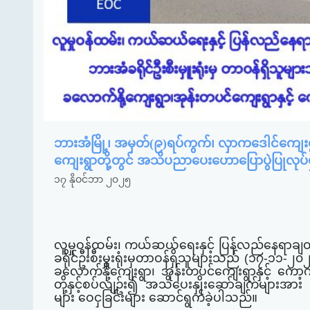
ဘားအံမြို့၊ အမှတ်(၉)ရပ်ကွက်၊ လှာကဒေါင်ကျေးရ
ကျေးရွာတို့တွင် အသိပညာပေးဟောပြောပွဲပြုလုပ်
၁၇ နိုဝင်ဘာ ၂၀၂၅
လူမှုဝန်ထမ်း၊ ကယ်ဆယ်ရေးနှင့် ပြန်လည်နေရာချထားရ
ခရိုင်ဦးစီးမှူးရုံးမှတာဝန်ရှိသူများသည် (၁၇
-
၁၁
-
၂၀၂
ခ​လောက်နို့ကျေးရွာ၊ အုန်းတပင်ကျေးရွာနှင့် က
တို့နှင့်စပ်လျဥ်း၍ အသိပေးနှိုးဆော်ချက်များအ
များ ဝေငှခြင်းများ ဆောင်ရွက်ခဲ့
ပါသည်။