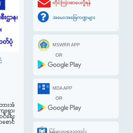
တိုင်ကြားစာပေးပို့ရန်
အမေး၊အဖြေကဏ္ဍများ
MSWRR APP
OR
်
MDA APP
OR
၊ ဘားအံ
ေးရွာ၊
ဆင်ရေး
ာစောင်
မြန်မာဥပဒေသတင်း