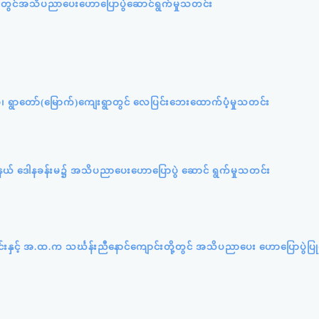
ူးရုံးတွင်အသိပညာပေးဟောပြောပွဲဆောင်ရွက်မှုသတင်း
ပ်စု၊ ရွာတော်(မြောက်)ကျေးရွာတွင် လေပြင်းဘေးထောက်ပံ့မှုသတင်း
ု့နယ် ဒေါနခန်းမ၌ အသိပညာပေးဟောပြောပွဲ ဆောင် ရွက်မှုသတင်း
ာင်းနှင့် အ.ထ.က သင်္ဃန်းညီနောင်ကျောင်းတို့တွင် အသိပညာပေး ဟောပြောပွဲပြုလ