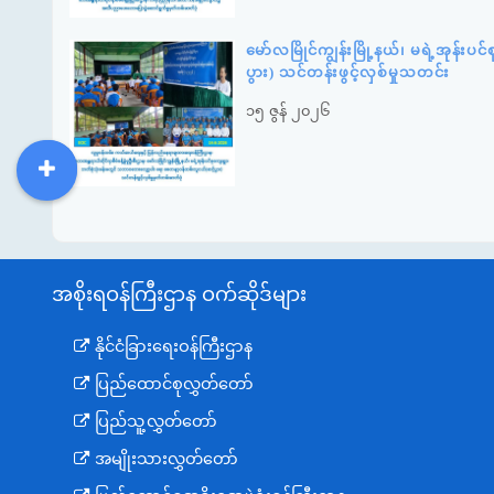
မော်လမြိုင်ကျွန်းမြို့နယ်၊ မရဲ့အုန
ပွား) သင်တန်းဖွင့်လှစ်မှုသတင်း
၁၅ ဇွန် ၂၀၂၆
DDM
MOS
DSW
DOR
အစိုးရဝန်ကြီးဌာန ဝက်ဆိုဒ်များ
နိုင်ငံခြားရေးဝန်ကြီးဌာန
ပြည်ထောင်စုလွှတ်တော်
ပြည်သူ့လွှတ်တော်
အမျိုးသားလွှတ်တော်