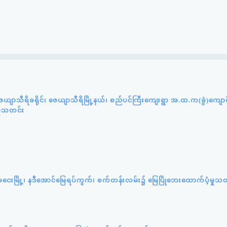
ယျာသီရိခရိုင်၊ ဇေယျာသီရိမြို့နယ်၊ စည်ပင်ကြီးကျေးရွာ အ.ထ.က(ခွဲ)ကျော
ှုသတင်း
ကျုံမငေးမြို့၊ နဒီအောင်မြေရပ်ကွက်၊ စက်တန်းလမ်း၌ မြေပြိုဘေးထောက်ပံ့မှုသ