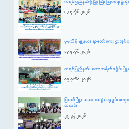
ကရင်ပြည်နယ်ဖွံ့ဖြိုးကြီးကြပ်ရေးမှ
၁၃ ဇူလိုင် ၂၀၂၆
ပုဗ္ဗသီရိမြို့နယ်၊ ရွာတော်ကျေးရွာအု
၁၃ ဇူလိုင် ၂၀၂၆
ကရင်ပြည်နယ်၊ ကော့ကရိတ်ခရိုင်/မြိ
၀၉ ဇူလိုင် ၂၀၂၆
မြဝတီမြို့၊ အ.ထ.က(ခွဲ) ဝှေ့ရှမ်းကျေ
သတင်း
၂၉ ဇွန် ၂၀၂၆