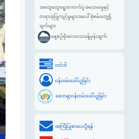
အထွေထွေရွေးကောက်ပွဲ မဲမသမာမှုနှင့်
တရားမဲ့ပြုကျင့်မှုများအပေါ် စုံစမ်းတွေ့ရှိ
ချက်များ
နေ့စဉ်မိုးလေဝသခန့်မှန်းချက်
တင်ဒါ
ဝန်ထမ်းခေါ်ယူခြင်း
စေတနာ့ဝန်ထမ်းခေါ်ယူခြင်း
အကြံပြုစာပေးပို့ရန်