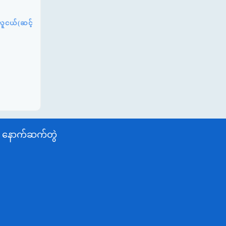
လူငယ်(ဆင့်
နောက်ဆက်တွဲ