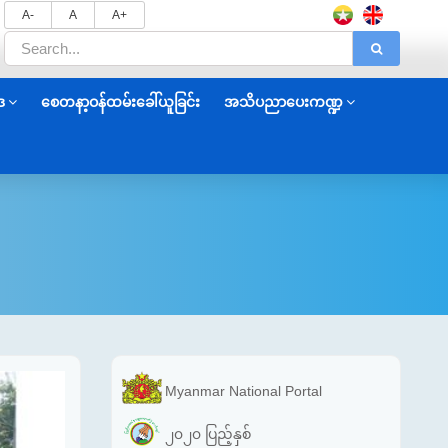
A-
A
A+
ဒ
စေတနာ့ဝန်ထမ်းခေါ်ယူခြင်း
အသိပညာပေးကဏ္ဍ
Myanmar National Portal
၂၀၂၀ ပြည့်နှစ်