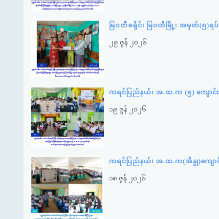
မြဝတီခရိုင်၊ မြဝတီမြို့၊ အမှတ်(၅)
၂၉ ဇွန် ၂၀၂၆
ကရင်ပြည်နယ်၊ အ.ထ.က (၅) ကျောင်း
၁၉ ဇွန် ၂၀၂၆
ကရင်ပြည်နယ်၊ အ.ထ.က(အိန္ဒု)ကျော
၁၈ ဇွန် ၂၀၂၆