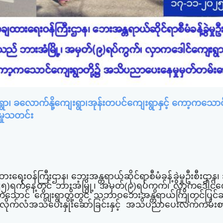
ွာ၊ ခ​လောက်နို့ကျေးရွာ၊အုန်းတပင်ကျေးရွာနှင့် ကော့ကသောင
မှုသတင်း
ေးဝန်ကြီးဌာန၊ ဘေးအန္တရာယ်ဆိုင်ရာစီမံခန့်ခွဲမှုဦးစီးဌာန
၅)ရက်နေ့တွင် ဘားအံမြို့၊ အမှတ်(၉)ရပ်ကွက်၊ လှာကဒေါင်ကျ
ော့ကသောင် ကျေးရွာတို့တွင် သဘာဝဘေးအန္တရာယ်ကြိုတင်ပြင်
ား လိုက်လံအသိပေးနှိုးဆော်ခြင်းနှင့် အသိပညာပေးလက်ကမ်းစ