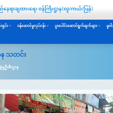
းရှင်း
ဝန်ဆောင်မှုလုပ်ငန်း
ပူးပေါင်းဆောင်ရွက်ချက်များ
မူဝါ
းဌာန သတင်း
ွဲမှုဦးစီးဌာန