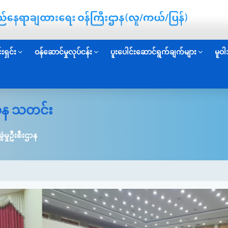
းရှင်း
ဝန်ဆောင်မှုလုပ်ငန်း
ပူးပေါင်းဆောင်ရွက်ချက်များ
မူဝါ
းဌာန သတင်း
ွဲမှုဦးစီးဌာန