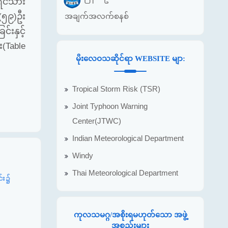
းရင်သား
၅၉)ဦး
အချက်အလက်စနစ်
းနှင့်
(Table
မိုးလေဝသဆိုင်ရာ WEBSITE မျာ:
Tropical Storm Risk (TSR)
Joint Typhoon Warning
Center(JTWC)
Indian Meteorological Department
Windy
Thai Meteorological Department
င်း၌
ကုလသမဂ္ဂ/အစိုးရမဟုတ်သော အဖွဲ့
အစည်းများ