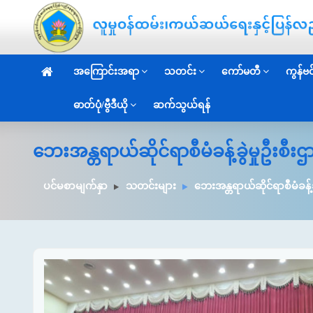
အကြောင်းအရာ
သတင်း
ကော်မတီ
ကွန်ဗင်
ဓာတ်ပုံ/ဗွီဒီယို
ဆက်သွယ်ရန်
ဘေးအန္တရာယ်ဆိုင်ရာစီမံခန့်ခွဲမှုဦးစီ
ပင်မစာမျက်နှာ
သတင်းများ
ဘေးအန္တရာယ်ဆိုင်ရာစီမံခန့်ခ