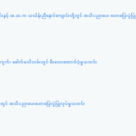
ာင်းနှင့် အ.ထ.က သင်္ဃန်းညီနောင်ကျောင်းတို့တွင် အသိပညာပေး ဟောပြောပွဲပြုလ
ရပ်ကွက်၊ ခေါက်မလိလမ်းတွင် မီးဘေးထောက်ပံ့မှုသတင်း
တွင် အသိပညာပေးဟောပြောပွဲပြုလုပ်မှုသတင်း