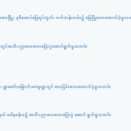
ကျုံမငေးမြို့၊ နဒီအောင်မြေရပ်ကွက်၊ စက်တန်းလမ်း၌ မြေပြိုဘေးထောက်ပံ့မှုသ
ူးရုံးတွင်အသိပညာပေးဟောပြောပွဲဆောင်ရွက်မှုသတင်း
ပ်စု၊ ရွာတော်(မြောက်)ကျေးရွာတွင် လေပြင်းဘေးထောက်ပံ့မှုသတင်း
ု့နယ် ဒေါနခန်းမ၌ အသိပညာပေးဟောပြောပွဲ ဆောင် ရွက်မှုသတင်း