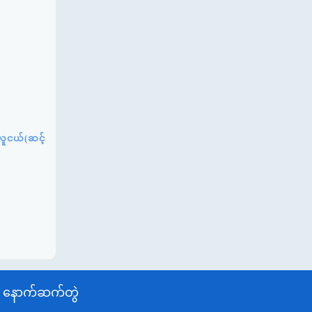
လူငယ်(ဆင့်
နောက်ဆက်တွဲ