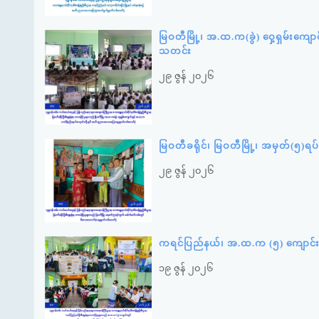
မြဝတီမြို့၊ အ.ထ.က(ခွဲ) ဝှေ့ရှမ်းကျေ
သတင်း
၂၉ ဇွန် ၂၀၂၆
မြဝတီခရိုင်၊ မြဝတီမြို့၊ အမှတ်(၅)
၂၉ ဇွန် ၂၀၂၆
ကရင်ပြည်နယ်၊ အ.ထ.က (၅) ကျောင်း
၁၉ ဇွန် ၂၀၂၆