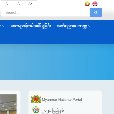
A-
A
A+
ဒ
စေတနာ့ဝန်ထမ်းခေါ်ယူခြင်း
အသိပညာပေးကဏ္ဍ
Myanmar National Portal
၂၀၂၀ ပြည့်နှစ်