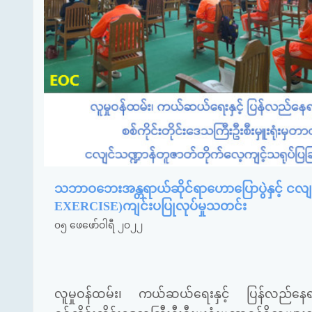
သဘာဝဘေးအန္တရာယ်ဆိုင်ရာဟောပြောပွဲနှင့် ငလျ
EXERCISE)ကျင်းပပြုလုပ်မှုသတင်း
၀၅ ဖေဖော်ဝါရီ ၂၀၂၂
လူမှုဝန်ထမ်း၊ ကယ်ဆယ်ရေးနှင့် ပြန်လည်နေရာချထ