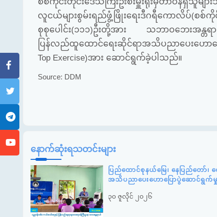
စစ်ကိုင်းတိုင်း​ဒေသကြီးဦးစီးမှူးရုံးမှတာဝန်ရှိ
လူငယ်များစွမ်းရည်ဖွံ့ဖြိုးရေးဒီဂရီကောလိပ
စုစုပေါင်း(၁၁၁)ဦးတို့အား သဘာဝဘေးအန္တရာယ
ပြန်လည်ထူထောင်ရေးဆိုင်ရာအသိပညာပေးဟောပြောခြ
Top Exercise)အား ဆောင်ရွက်ခဲ့ပါသည်။
Source: DDM
နောက်ဆုံးရသတင်းများ
ပြည်ထောင်စုနယ်မြေ၊ နေပြည်တော်၊ ဇေ
အသိပညာပေးဟောပြောပွဲဆောင်ရွက်မ
၃၀ ဇူလိုင် ၂၀၂၆