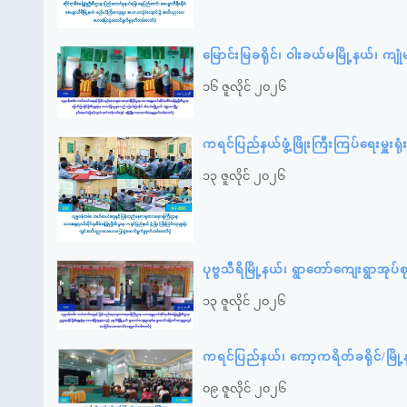
မြောင်းမြခရိုင်၊ ဝါးခယ်မမြို့နယ်၊ 
၁၆ ဇူလိုင် ၂၀၂၆
ကရင်ပြည်နယ်ဖွံ့ဖြိုးကြီးကြပ်ရေးမှ
၁၃ ဇူလိုင် ၂၀၂၆
ပုဗ္ဗသီရိမြို့နယ်၊ ရွာတော်ကျေးရွာအု
၁၃ ဇူလိုင် ၂၀၂၆
ကရင်ပြည်နယ်၊ ကော့ကရိတ်ခရိုင်/မြိ
၀၉ ဇူလိုင် ၂၀၂၆