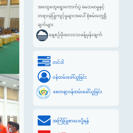
အထွေထွေရွေးကောက်ပွဲ မဲမသမာမှုနှင့်
တရားမဲ့ပြုကျင့်မှုများအပေါ် စုံစမ်းတွေ့ရှိ
ချက်များ
နေ့စဉ်မိုးလေဝသခန့်မှန်းချက်
တင်ဒါ
ဝန်ထမ်းခေါ်ယူခြင်း
စေတနာ့ဝန်ထမ်းခေါ်ယူခြင်း
အကြံပြုစာပေးပို့ရန်