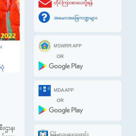
တိုင်ကြားစာပေးပို့ရန်
အမေး၊အဖြေကဏ္ဍများ
MSWRR APP
OR
MDA APP
OR
ီးဌာန၊
မြန်မာဥပဒေသတင်း