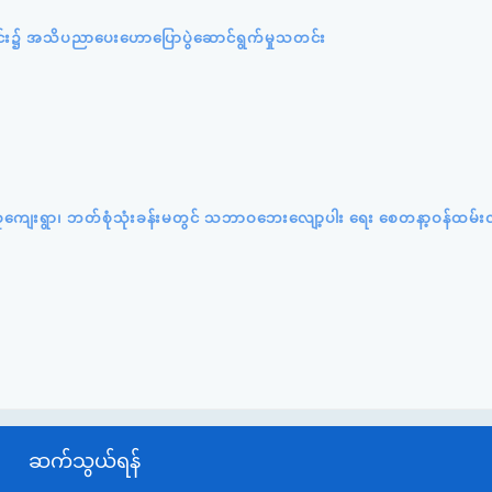
င်း၌ အသိပညာပေးဟောပြောပွဲဆောင်ရွက်မှုသတင်း
်းပင်စုကျေးရွာ၊ ဘတ်စုံသုံးခန်းမတွင် သဘာဝဘေးလျော့ပါး ရေး စေတနာ့ဝန်ထမ်း
ဆက်သွယ်ရန်