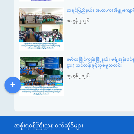
ကရင်ပြည်နယ်၊ အ.ထ.က(အိန္ဒု)ကျော
၁၈ ဇွန် ၂၀၂၆
မော်လမြိုင်ကျွန်းမြို့နယ်၊ မရဲ့အုန
ပွား) သင်တန်းဖွင့်လှစ်မှုသတင်း
၁၅ ဇွန် ၂၀၂၆
DDM
MOS
DSW
DOR
အစိုးရဝန်ကြီးဌာန ဝက်ဆိုဒ်များ