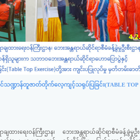
င်သဏ္ဍာန်တူဇာတ်တိုက်လေ့ကျင့်သရုပ်ပြခြင်း(TABLE TOP
ားရေးဝန်ကြီးဌာန၊ ဘေးအန္တရာယ်ဆိုင်ရာစီမံခန့်ခွဲမှုဦးစ