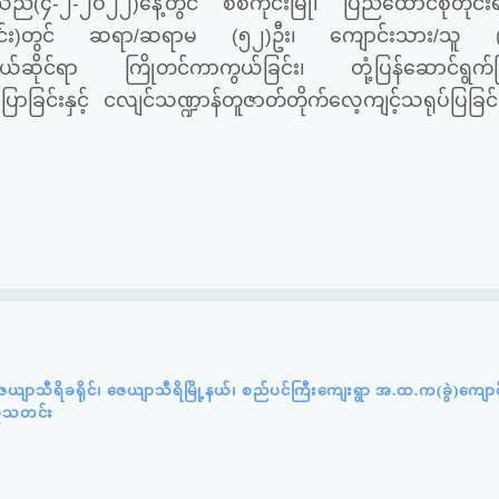
သူများသည်(၄-၂-၂ဝ၂၂)နေ့တွင် စစ်ကိုင်းမြို၊ ပြည်ထောင်စုတိုင်
်(စစ်ကိုင်း)တွင် ဆရာ/ဆရာမ (၅၂)ဦး၊ ကျောင်းသား/သူ (
်ဆိုင်ရာ ကြိုတင်ကာကွယ်ခြင်း၊ တုံ့ပြန်ဆောင်ရွက်ခြင်
င်းနှင့် ငလျင်သဏ္ဍာန်တူဇာတ်တိုက်လေ့ကျင့်သရုပ်ပြခြင်း
ယျာသီရိခရိုင်၊ ဇေယျာသီရိမြို့နယ်၊ စည်ပင်ကြီးကျေးရွာ အ.ထ.က(ခွဲ)ကျော
ှုသတင်း