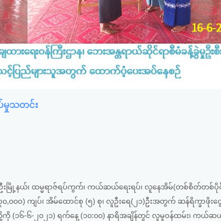
မှုသတင်း
ဦးမြို့နယ်၊ ထမ္မရာဇ်ရပ်ကွက်၊ ကယ်ဆယ်ရေးရပ်၊ လူနေအိမ်(တစ်စိတ်တစ်ပိုင
၃၀,၀၀ဝ) ကျပ်၊ အိမ်ထောင်စု (၅) စု၊ လူဦးရေ(၂၁)ဦးအတွက် ဆန်ရိက္ခာဖိုးငွ
ု့ကို (၁၆-၆-၂၀၂၁) ရက်နေ့ (၁၀:၀၀) နာရိအချိန်တွင် လူမှုဝန်ထမ်း၊ ကယ်ဆယ်