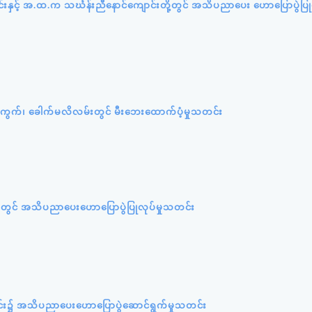
ာင်းနှင့် အ.ထ.က သင်္ဃန်းညီနောင်ကျောင်းတို့တွင် အသိပညာပေး ဟောပြောပွဲပြုလ
ရပ်ကွက်၊ ခေါက်မလိလမ်းတွင် မီးဘေးထောက်ပံ့မှုသတင်း
တွင် အသိပညာပေးဟောပြောပွဲပြုလုပ်မှုသတင်း
င်း၌ အသိပညာပေးဟောပြောပွဲဆောင်ရွက်မှုသတင်း