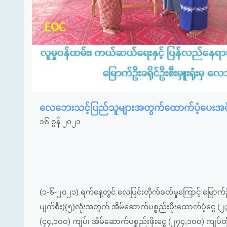
လေဘေးသင့်ပြည်သူများအတွက်ထောက်ပံ့ပေးအပ်
၁၆ ဇွန် ၂၀၂၁
(၁-၆-၂၀၂၁) ရက်နေ့တွင် လေပြင်းတိုက်ခတ်မှုကြောင့် မြောက်
ပျက်စီး)(၅)လုံးအတွက် အိမ်ဆောက်ပစ္စည်းဖိုးထောက်ပံ့ငွေ (၂
(၄၄,၁ဝဝ) ကျပ်၊ အိမ်ဆောက်ပစ္စည်းဖိုးငွေ (၂၇၄,၁ဝဝ) ကျပ်တိ