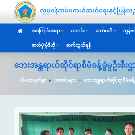
အကြောင်းအရာ
သတင်း
ကော်မတီ
ကွန်ဗင်
ဓာတ်ပုံ/ဗွီဒီယို
ဆက်သွယ်ရန်
ဘေးအန္တရာယ်ဆိုင်ရာစီမံခန့်ခွဲမှုဦးစီ
ပင်မစာမျက်နှာ
သတင်းများ
ဘေးအန္တရာယ်ဆိုင်ရာစီမံခန့်ခ