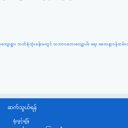
်းပင်စုကျေးရွာ၊ ဘတ်စုံသုံးခန်းမတွင် သဘာဝဘေးလျော့ပါး ရေး စေတနာ့ဝန်ထမ်း
ဆက်သွယ်ရန်
ရုံးဖွင့်ချိန်