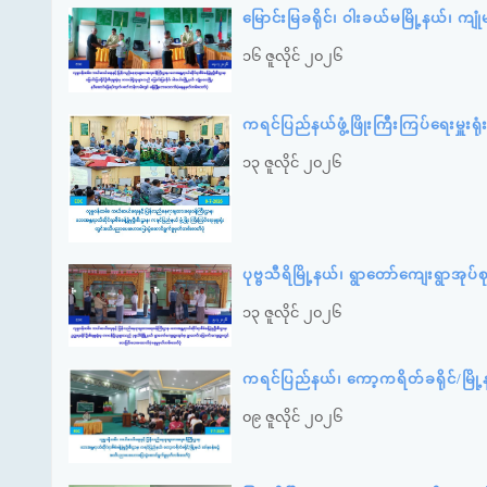
မြောင်းမြခရိုင်၊ ဝါးခယ်မမြို့နယ်၊ 
၁၆ ဇူလိုင် ၂၀၂၆
ကရင်ပြည်နယ်ဖွံ့ဖြိုးကြီးကြပ်ရေးမှ
၁၃ ဇူလိုင် ၂၀၂၆
ပုဗ္ဗသီရိမြို့နယ်၊ ရွာတော်ကျေးရွာအု
၁၃ ဇူလိုင် ၂၀၂၆
ကရင်ပြည်နယ်၊ ကော့ကရိတ်ခရိုင်/မြိ
၀၉ ဇူလိုင် ၂၀၂၆