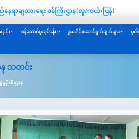
းရှင်း
ဝန်ဆောင်မှုလုပ်ငန်း
ပူးပေါင်းဆောင်ရွက်ချက်များ
မူဝါ
းဌာန သတင်း
ွဲမှုဦးစီးဌာန