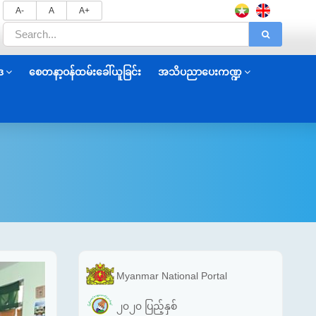
A-
A
A+
ဒ
စေတနာ့ဝန်ထမ်းခေါ်ယူခြင်း
အသိပညာပေးကဏ္ဍ
Myanmar National Portal
၂၀၂၀ ပြည့်နှစ်