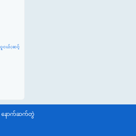
လူငယ်(ဆင့်
နောက်ဆက်တွဲ