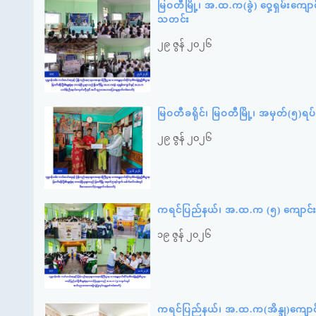
မြဝတီမြို့၊ အ.ထ.က(ခွဲ) ဝှေ့ရှမ်းကျေ
သတင်း
၂၉ ဇွန် ၂၀၂၆
မြဝတီခရိုင်၊ မြဝတီမြို့၊ အမှတ်(၅)
၂၉ ဇွန် ၂၀၂၆
ကရင်ပြည်နယ်၊ အ.ထ.က (၅) ကျောင်း
၁၉ ဇွန် ၂၀၂၆
ကရင်ပြည်နယ်၊ အ.ထ.က(အိန္ဒု)ကျော