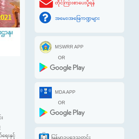
တိုင်ကြားစာပေးပို့ရန်
အမေး၊အဖြေကဏ္ဍများ
MSWRR APP
OR
MDA APP
OR
်း
ေ
ရေးနှင့်
မြန်မာဥပဒေသတင်း