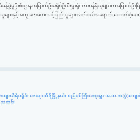
ဲမှုဦးစီးဌာန၊ မြောက်ဦးခရိုင်ဦးစီးမှူးရုံး တာဝန်ရှိသူများက မြောက်ဦးမြိ
ိသူများနှင့်အတူ လေဘေးသင့်ပြည်သူများလက်ဝယ်အရောက် ထောက်ပံ့ပေးအ
ယျာသီရိခရိုင်၊ ဇေယျာသီရိမြို့နယ်၊ စည်ပင်ကြီးကျေးရွာ အ.ထ.က(ခွဲ)ကျော
ှုသတင်း