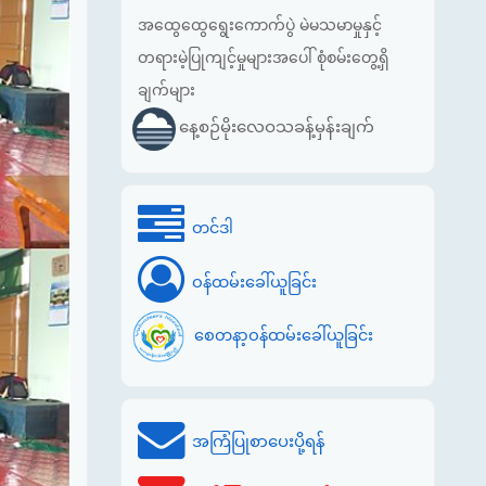
အထွေထွေရွေးကောက်ပွဲ မဲမသမာမှုနှင့်
တရားမဲ့ပြုကျင့်မှုများအပေါ် စုံစမ်းတွေ့ရှိ
ချက်များ
နေ့စဉ်မိုးလေဝသခန့်မှန်းချက်
တင်ဒါ
ဝန်ထမ်းခေါ်ယူခြင်း
စေတနာ့ဝန်ထမ်းခေါ်ယူခြင်း
အကြံပြုစာပေးပို့ရန်