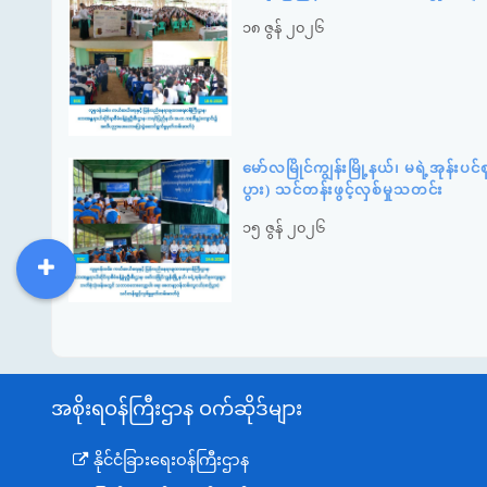
၁၈ ဇွန် ၂၀၂၆
မော်လမြိုင်ကျွန်းမြို့နယ်၊ မရဲ့အုန
ပွား) သင်တန်းဖွင့်လှစ်မှုသတင်း
၁၅ ဇွန် ၂၀၂၆
DDM
MOS
DSW
DOR
အစိုးရဝန်ကြီးဌာန ဝက်ဆိုဒ်များ
နိုင်ငံခြားရေးဝန်ကြီးဌာန