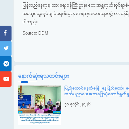
ပြန်လည်နေရာချထားရေးဝန်ကြီးဌာန၊ ဘေးအန္တရာယ်ဆိုင်ရာစီမံခန့်ခွ
အထွေထွေအုပ်ချုပ်ရေးစီးဌာန အစည်းအဝေးခန်းမ၌ တာဝန်ရှ
ပါသည်။
Source: DDM
နောက်ဆုံးရသတင်းများ
ပြည်ထောင်စုနယ်မြေ၊ နေပြည်တော်၊ ဇေ
အသိပညာပေးဟောပြောပွဲဆောင်ရွက်မ
၃၀ ဇူလိုင် ၂၀၂၆