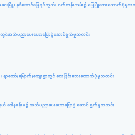
ကျုံမငေးမြို့၊ နဒီအောင်မြေရပ်ကွက်၊ စက်တန်းလမ်း၌ မြေပြိုဘေးထောက်ပံ့မှုသ
ူးရုံးတွင်အသိပညာပေးဟောပြောပွဲဆောင်ရွက်မှုသတင်း
ပ်စု၊ ရွာတော်(မြောက်)ကျေးရွာတွင် လေပြင်းဘေးထောက်ပံ့မှုသတင်း
ု့နယ် ဒေါနခန်းမ၌ အသိပညာပေးဟောပြောပွဲ ဆောင် ရွက်မှုသတင်း