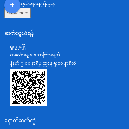
ပြည်ထဲရေးဝန်ကြီးဌာန
DDM
MOS
DSW
DOR
Show more
ကာကွယ်ရေးဝန်ကြီးဌာန
နယ်စပ်ရေးရာဝန်ကြီးဌာန
ဆက်သွယ်ရန်
စီမံကိန်း၊ဘဏ္ဍာရေးနှင့်စက်မှုဝန်ကြီးဌာန
ရင်းနှီးမြှုပ်နှံမှုနှင့် နိုင်ငံခြားစီးပွားဆက်သွယ်ရေးဝန်ကြီးဌာန
ရုံးဖွင့်ချိန်
အပြည်ပြည်ဆိုင်ရာပူးပေါင်းဆောင်ရွက်ရေးဝန်ကြီးဌာန
တနင်္လာနေ့ မှ သောကြာနေ့ထိ
ပြန်ကြားရေးဝန်ကြီးဌာန
နံနက် ၉းဝ၀ နာရီမှ ညနေ ၅းဝ၀ နာရီထိ
သာသနာရေးနှင့် ယဉ်ကျေးမှုဝန်ကြီးဌာန
စိုက်ပျိုးရေး၊မွေးမြူရေးနှင့်ဆည်မြောင်းဝန်ကြီးဌာန
ပို့ဆောင်ရေးနှင့်ဆက်သွယ်ရေးဝန်ကြီးဌာန
သယံဇာတနှင့်ပတ်ဝန်းကျင်ထိန်းသိမ်းရေးဝန်ကြီးဌာန
လျှပ်စစ်နှင့်စွမ်းအင်ဝန်ကြီးဌာန
နောက်ဆက်တွဲ
အလုပ်သမား၊လူဝင်မှုကြီးကြပ်ရေးနှင့်ပြည်သူ့အင်အား