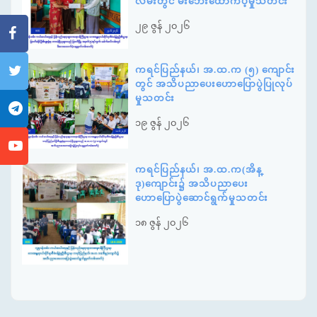
လမ်းတွင် မီးဘေးထောက်ပံ့မှုသတင်း
၂၉ ဇွန် ၂၀၂၆
ကရင်ပြည်နယ်၊ အ.ထ.က (၅) ကျောင်း
တွင် အသိပညာပေးဟောပြောပွဲပြုလုပ်
မှုသတင်း
၁၉ ဇွန် ၂၀၂၆
ကရင်ပြည်နယ်၊ အ.ထ.က(အိန္
ဒု)ကျောင်း၌ အသိပညာပေး
ဟောပြောပွဲဆောင်ရွက်မှုသတင်း
၁၈ ဇွန် ၂၀၂၆