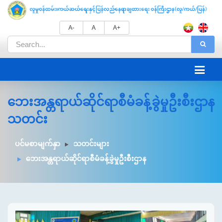
A-
A
A+
ဘေးအန္တရာယ်ဆိုင်ရာစီမံခန့်ခွဲမှုဦးစီးဌာန
သတင်း
ပင်မစာမျက်နှာ
သတင်းများ
ဘေးအန္တရာယ်ဆိုင်ရာစီမံခန့်ခွဲမှုဦးစီးဌာန