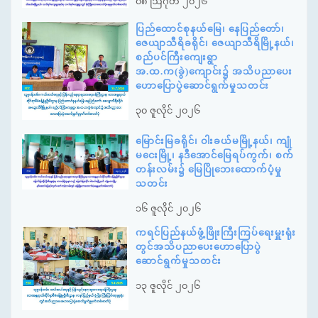
၀၈ ဩဂုတ် ၂၀၂၆
ပြည်ထောင်စုနယ်မြေ၊ နေပြည်တော်၊
ဇေယျာသီရိခရိုင်၊ ဇေယျာသီရိမြို့နယ်၊
စည်ပင်ကြီးကျေးရွာ
အ.ထ.က(ခွဲ)ကျောင်း၌ အသိပညာပေး
ဟောပြောပွဲဆောင်ရွက်မှုသတင်း
၃၀ ဇူလိုင် ၂၀၂၆
မြောင်းမြခရိုင်၊ ဝါးခယ်မမြို့နယ်၊ ကျုံ
မငေးမြို့၊ နဒီအောင်မြေရပ်ကွက်၊ စက်
တန်းလမ်း၌ မြေပြိုဘေးထောက်ပံ့မှု
သတင်း
၁၆ ဇူလိုင် ၂၀၂၆
ကရင်ပြည်နယ်ဖွံ့ဖြိုးကြီးကြပ်ရေးမှူးရုံး
တွင်အသိပညာပေးဟောပြောပွဲ
ဆောင်ရွက်မှုသတင်း
၁၃ ဇူလိုင် ၂၀၂၆