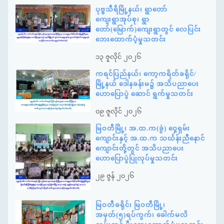
ပုဗ္ဗသီရိမြို့နယ်၊ ရွာတော်
ကျေးရွာအုပ်စု၊ ရွာ
တော်(မြောက်)ကျေးရွာတွင် လေပြင်း
ဘေးထောက်ပံ့မှုသတင်း
၁၃ ဇူလိုင် ၂၀၂၆
ကရင်ပြည်နယ်၊ ကော့ကရိတ်ခရိုင်/
မြို့နယ် ဒေါနခန်းမ၌ အသိပညာပေး
ဟောပြောပွဲ ဆောင် ရွက်မှုသတင်း
၀၉ ဇူလိုင် ၂၀၂၆
မြဝတီမြို့၊ အ.ထ.က(ခွဲ) ဝှေ့ရှမ်း
ကျောင်းနှင့် အ.ထ.က သင်္ဃန်းညီနောင်
ကျောင်းတို့တွင် အသိပညာပေး
ဟောပြောပွဲပြုလုပ်မှုသတင်း
၂၉ ဇွန် ၂၀၂၆
မြဝတီခရိုင်၊ မြဝတီမြို့၊
အမှတ်(၅)ရပ်ကွက်၊ ခေါက်မလိ