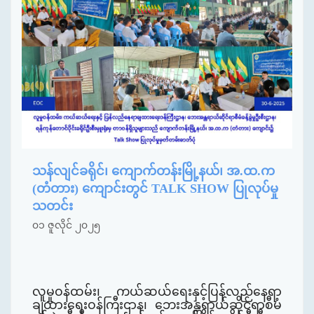
သန်လျင်ခရိုင်၊ ကျောက်တန်းမြို့နယ်၊ အ.ထ.က
(တံတား) ကျောင်းတွင် TALK SHOW ပြုလုပ်မှု
သတင်း
၀၁ ဇူလိုင် ၂၀၂၅
လူမှုဝန်ထမ်း၊ ကယ်ဆယ်ရေးနှင့်ပြန်လည်နေရာ
ချထားရေးဝန်ကြီးဌာန၊ ဘေးအန္တရာယ်ဆိုင်ရာစီမံ