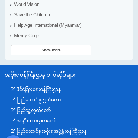
World Vision
Save the Children
Help Age International (Myanmar)
Mercy Corps
Show more
အစိုးရဝန်ကြီးဌာန ဝက်ဆိုဒ်များ
နိုင်ငံခြားရေးဝန်ကြီးဌာန
ပြည်ထောင်စုလွှတ်တော်
ပြည်သူ့လွှတ်တော်
အမျိုးသားလွှတ်တော်
ပြည်ထောင်စုအစိုးရအဖွဲ့ရုံးဝန်ကြီးဌာန