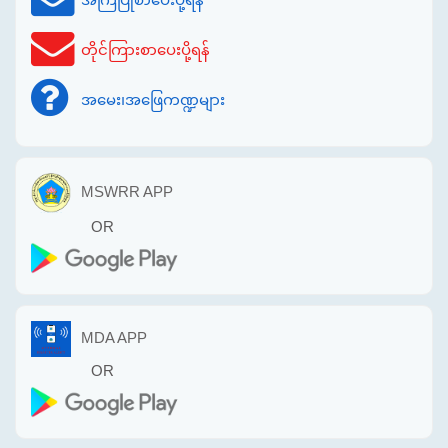
တိုင်ကြားစာပေးပို့ရန်
အမေး၊အဖြေကဏ္ဍများ
MSWRR APP
OR
MDA APP
OR