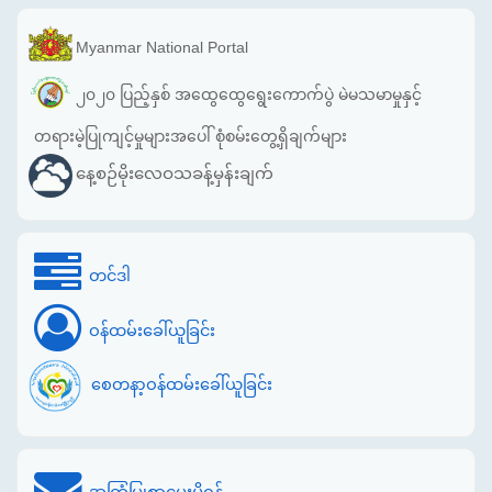
Myanmar National Portal
၂၀၂၀ ပြည့်နှစ် အထွေထွေရွေးကောက်ပွဲ မဲမသမာမှုနှင့်
တရားမဲ့ပြုကျင့်မှုများအပေါ် စုံစမ်းတွေ့ရှိချက်များ
နေ့စဉ်မိုးလေဝသခန့်မှန်းချက်
တင်ဒါ
ဝန်ထမ်းခေါ်ယူခြင်း
စေတနာ့ဝန်ထမ်းခေါ်ယူခြင်း
အကြံပြုစာပေးပို့ရန်