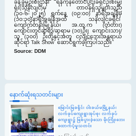
ခန့်ခွဲမှုဦးစီးဌာန၊ ရန်ကုန်တောင်ပိုင်းခရိုင်ဦးစီးမှူး
ရုံး(သန်လျင်)မှ တာဝန်ရှိသူများသည်
(
‌၃၀-၆-၂၀၂၅
)
ရက်နေ့ (၀၉:၀၀)
နာရီ
အချိန်မှ
(၁‌၀:၃၀)နာရီအချိန်အထိ သန်လျင်ခရိုင်၊
ကျောက်တန်းမြို့နယ်၊ အ.ထ.က (တံတား)
ကျောင်းတွင်ဆရာ/ဆရာမ (၁၀)ဦး၊ ကျောင်းသား/
သူ (၃၀၀) ဦးတို့နှင့်အတူ ငလျင်ဘေးအန္တရာယ်
ဆိုင်ရာ
Talk Show
ဆောင်ရွက်ခဲ့ကြ
ပါသည်။
Source:
DDM
နောက်ဆုံးရသတင်းများ
မြောင်းမြခရိုင်၊ ဝါးခယ်မမြို့နယ်၊
လက်ခုပ်ကျေးရွာအုပ်စု၊ လက်ခုပ်
ကျေးရွာ၌ ဖြစ်ပွားခဲ့သော မိုးကြိုးဘေး
ထောက်ပံ့မှုသတင်း