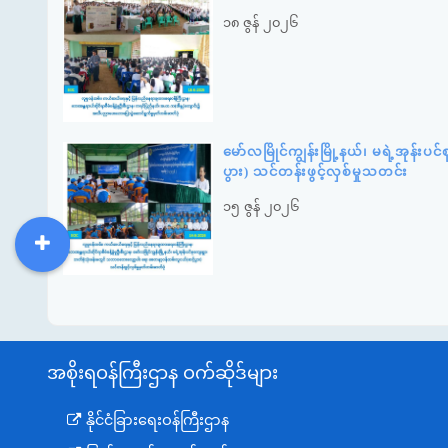
၁၈ ဇွန် ၂၀၂၆
မော်လမြိုင်ကျွန်းမြို့နယ်၊ မရဲ့အုန
ပွား) သင်တန်းဖွင့်လှစ်မှုသတင်း
၁၅ ဇွန် ၂၀၂၆
DDM
MOS
DSW
DOR
အစိုးရဝန်ကြီးဌာန ဝက်ဆိုဒ်များ
နိုင်ငံခြားရေးဝန်ကြီးဌာန