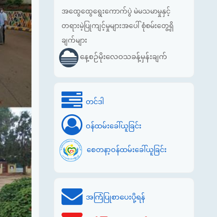
အထွေထွေရွေးကောက်ပွဲ မဲမသမာမှုနှင့်
တရားမဲ့ပြုကျင့်မှုများအပေါ် စုံစမ်းတွေ့ရှိ
ချက်များ
နေ့စဉ်မိုးလေဝသခန့်မှန်းချက်
တင်ဒါ
ဝန်ထမ်းခေါ်ယူခြင်း
စေတနာ့ဝန်ထမ်းခေါ်ယူခြင်း
အကြံပြုစာပေးပို့ရန်