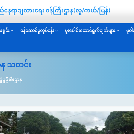
းရှင်း
ဝန်ဆောင်မှုလုပ်ငန်း
ပူးပေါင်းဆောင်ရွက်ချက်များ
မူဝါ
းဌာန သတင်း
ွဲမှုဦးစီးဌာန