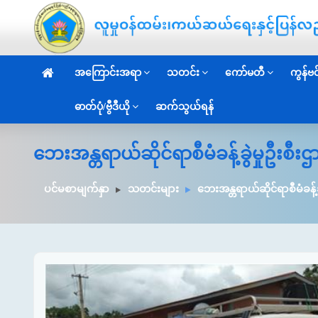
အကြောင်းအရာ
သတင်း
ကော်မတီ
ကွန်ဗင်
ဓာတ်ပုံ/ဗွီဒီယို
ဆက်သွယ်ရန်
ဘေးအန္တရာယ်ဆိုင်ရာစီမံခန့်ခွဲမှုဦးစီ
ပင်မစာမျက်နှာ
သတင်းများ
ဘေးအန္တရာယ်ဆိုင်ရာစီမံခန့်ခ