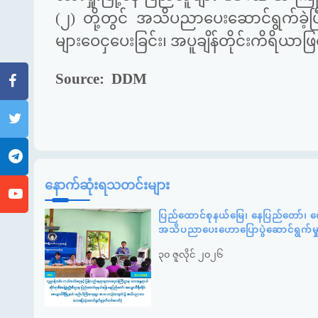
(၂) တို့တွင် အသိပညာပေးဆောင်ရွက်ခဲ့ပ
များဝေငှပေးခြင်း၊ အပူချိန်တိုင်းကိရိယာ​ဖြ
Source:
DDM
နောက်ဆုံးရသတင်းများ
ပြည်ထောင်စုနယ်မြေ၊ နေပြည်တော်၊ ဇေ
အသိပညာပေးဟောပြောပွဲဆောင်ရွက်မ
၃၀ ဇူလိုင် ၂၀၂၆