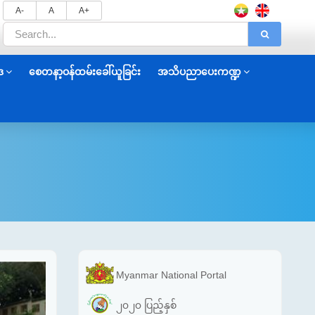
A-
A
A+
ဒ
စေတနာ့ဝန်ထမ်းခေါ်ယူခြင်း
အသိပညာပေးကဏ္ဍ
Myanmar National Portal
၂၀၂၀ ပြည့်နှစ်