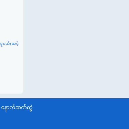
လူငယ်(ဆင့်
နောက်ဆက်တွဲ