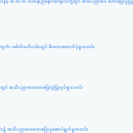
ာင်းနှင့် အ.ထ.က သင်္ဃန်းညီနောင်ကျောင်းတို့တွင် အသိပညာပေး ဟောပြောပွဲပြုလ
ရပ်ကွက်၊ ခေါက်မလိလမ်းတွင် မီးဘေးထောက်ပံ့မှုသတင်း
တွင် အသိပညာပေးဟောပြောပွဲပြုလုပ်မှုသတင်း
င်း၌ အသိပညာပေးဟောပြောပွဲဆောင်ရွက်မှုသတင်း