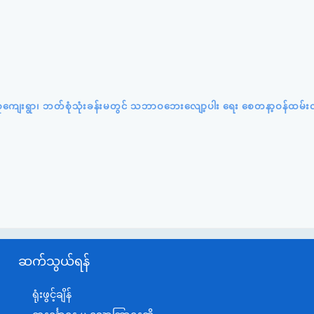
်းပင်စုကျေးရွာ၊ ဘတ်စုံသုံးခန်းမတွင် သဘာဝဘေးလျော့ပါး ရေး စေတနာ့ဝန်ထမ်း
ဆက်သွယ်ရန်
ရုံးဖွင့်ချိန်