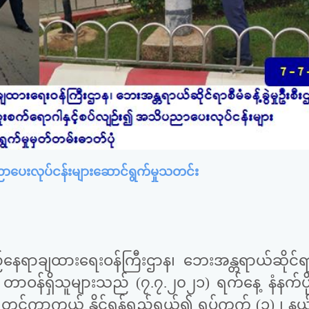
ပေးလုပ်ငန်းများဆောင်ရွက်မှုသတင်း
်နေရာချထားရေးဝန်ကြီးဌာန၊ ဘေးအန္တရာယ်ဆိုင်ရာ
ူးရုံးမှ တာဝန်ရှိသူများသည် (၇.၇.၂၀၂၁) ရက်နေ့ နံနက်ပိ
ြိုတင်ကာကွယ် နိုင်ရန်ရည်ရွယ်၍ ရပ်ကွက် (၁) ၊ နယ