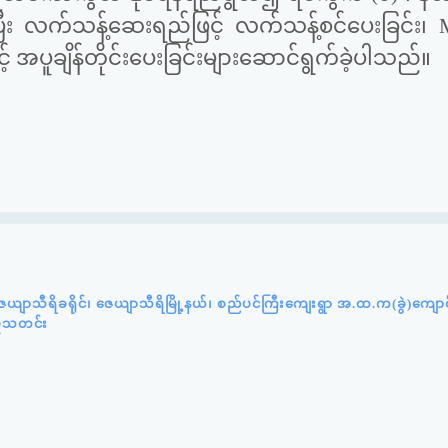
ြီး လက်သန့်ဆေးရည်ဖြင့် လက်သန့်စင်ပေးခြင်း၊ 
င့် အပူချိန်တိုင်းပေးခြင်းများဆောင်ရွက်ခဲ့ပါသည်။
ယျာသီရိခရိုင်၊ ဇေယျာသီရိမြို့နယ်၊ စည်ပင်ကြီးကျေးရွာ အ.ထ.က(ခွဲ)ကျော
ှုသတင်း