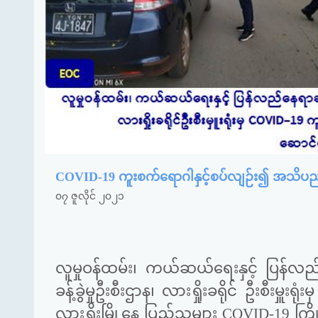
COVID-19 ကူးစက်ရောဂါနှင့်စပ်လျဉ်း၍ အသိပညာ
၀၇ ဇူလိုင် ၂၀၂၁
လူမှုဝန်ထမ်း၊ ကယ်ဆယ်ရေးနှင့် ပြန်လည
ခန့်ခွဲမှုဦးစီးဌာန၊ လားရှိုးခရိုင် ဦးစီးမှ
လားရှိုးမြို့နေ ပြည်သူများ COVID-19 က