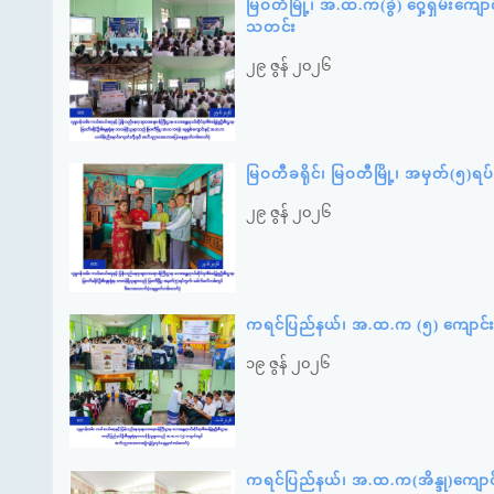
မြဝတီမြို့၊ အ.ထ.က(ခွဲ) ဝှေ့ရှမ်းကျေ
သတင်း
၂၉ ဇွန် ၂၀၂၆
မြဝတီခရိုင်၊ မြဝတီမြို့၊ အမှတ်(၅)
၂၉ ဇွန် ၂၀၂၆
ကရင်ပြည်နယ်၊ အ.ထ.က (၅) ကျောင်း
၁၉ ဇွန် ၂၀၂၆
ကရင်ပြည်နယ်၊ အ.ထ.က(အိန္ဒု)ကျော