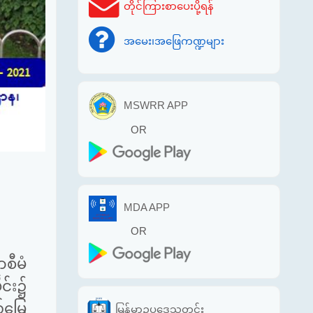
တိုင်ကြားစာပေးပို့ရန်
အမေး၊အဖြေကဏ္ဍများ
MSWRR APP
OR
MDA APP
OR
စီမံ
ုင်း၌
်မြေ
မြန်မာဥပဒေသတင်း