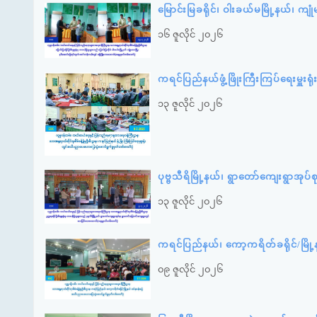
မြောင်းမြခရိုင်၊ ဝါးခယ်မမြို့နယ်၊ 
၁၆ ဇူလိုင် ၂၀၂၆
ကရင်ပြည်နယ်ဖွံ့ဖြိုးကြီးကြပ်ရေးမှ
၁၃ ဇူလိုင် ၂၀၂၆
ပုဗ္ဗသီရိမြို့နယ်၊ ရွာတော်ကျေးရွာအု
၁၃ ဇူလိုင် ၂၀၂၆
ကရင်ပြည်နယ်၊ ကော့ကရိတ်ခရိုင်/မြိ
၀၉ ဇူလိုင် ၂၀၂၆