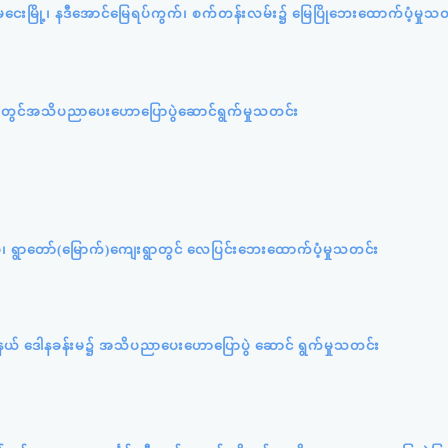
ကျုံမငေးမြို့၊ နဒီအောင်မြေရပ်ကွက်၊ စက်တန်းလမ်း၌ မြေပြိုဘေးထောက်ပံ့မှုသ
ူးရုံးတွင်အသိပညာပေးဟောပြောပွဲဆောင်ရွက်မှုသတင်း
ပ်စု၊ ရွာတော်(မြောက်)ကျေးရွာတွင် လေပြင်းဘေးထောက်ပံ့မှုသတင်း
ု့နယ် ဒေါနခန်းမ၌ အသိပညာပေးဟောပြောပွဲ ဆောင် ရွက်မှုသတင်း