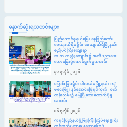
နောက်ဆုံးရသတင်းများ
ပြည်ထောင်စုနယ်မြေ၊ နေပြည်တော်၊
ဇေယျာသီရိခရိုင်၊ ဇေယျာသီရိမြို့နယ်၊
စည်ပင်ကြီးကျေးရွာ
အ.ထ.က(ခွဲ)ကျောင်း၌ အသိပညာပေး
ဟောပြောပွဲဆောင်ရွက်မှုသတင်း
၃၀ ဇူလိုင် ၂၀၂၆
မြောင်းမြခရိုင်၊ ဝါးခယ်မမြို့နယ်၊ ကျုံ
မငေးမြို့၊ နဒီအောင်မြေရပ်ကွက်၊ စက်
တန်းလမ်း၌ မြေပြိုဘေးထောက်ပံ့မှု
သတင်း
၁၆ ဇူလိုင် ၂၀၂၆
ကရင်ပြည်နယ်ဖွံ့ဖြိုးကြီးကြပ်ရေးမှူးရုံး
တွင်အသိပညာပေးဟောပြောပွဲ