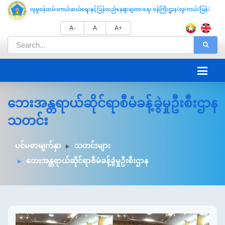
A-
A
A+
ဘေးအန္တရာယ်ဆိုင်ရာစီမံခန့်ခွဲမှုဦးစီးဌာန
သတင်း
ပင်မစာမျက်နှာ
သတင်းများ
ဘေးအန္တရာယ်ဆိုင်ရာစီမံခန့်ခွဲမှုဦးစီးဌာန