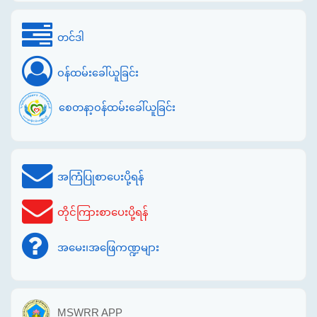
တင်ဒါ
ဝန်ထမ်းခေါ်ယူခြင်း
စေတနာ့ဝန်ထမ်းခေါ်ယူခြင်း
အကြံပြုစာပေးပို့ရန်
တိုင်ကြားစာပေးပို့ရန်
အမေး၊အဖြေကဏ္ဍများ
MSWRR APP