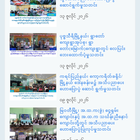
ဆောင်ရွက်မှုသတင်း
၁၃ ဇူလိုင် ၂၀၂၆
ပုဗ္ဗသီရိမြို့နယ်၊ ရွာတော်
ကျေးရွာအုပ်စု၊ ရွာ
တော်(မြောက်)ကျေးရွာတွင် လေပြင်း
ဘေးထောက်ပံ့မှုသတင်း
၁၃ ဇူလိုင် ၂၀၂၆
ကရင်ပြည်နယ်၊ ကော့ကရိတ်ခရိုင်/
မြို့နယ် ဒေါနခန်းမ၌ အသိပညာပေး
ဟောပြောပွဲ ဆောင် ရွက်မှုသတင်း
၀၉ ဇူလိုင် ၂၀၂၆
မြဝတီမြို့၊ အ.ထ.က(ခွဲ) ဝှေ့ရှမ်း
ကျောင်းနှင့် အ.ထ.က သင်္ဃန်းညီနောင်
ကျောင်းတို့တွင် အသိပညာပေး
ဟောပြောပွဲပြုလုပ်မှုသတင်း