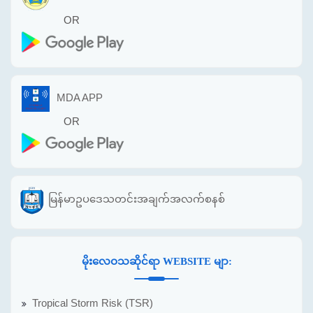
OR
MDA APP
OR
မြန်မာဥပဒေသတင်းအချက်အလက်စနစ်
မိုးလေဝသဆိုင်ရာ WEBSITE မျာ:
Tropical Storm Risk (TSR)