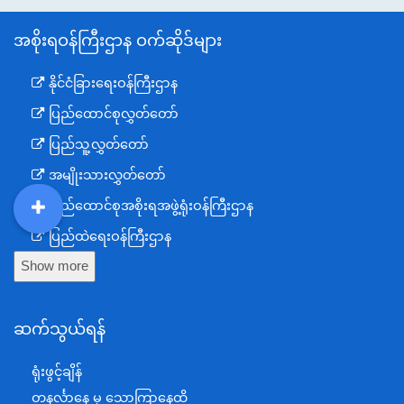
အစိုးရဝန်ကြီးဌာန ဝက်ဆိုဒ်များ
နိုင်ငံခြားရေးဝန်ကြီးဌာန
ပြည်ထောင်စုလွှတ်တော်
ပြည်သူ့လွှတ်တော်
အမျိုးသားလွှတ်တော်
ပြည်ထောင်စုအစိုးရအဖွဲ့ရုံးဝန်ကြီးဌာန
DDM
MOS
DSW
DOR
ပြည်ထဲရေးဝန်ကြီးဌာန
Show more
ကာကွယ်ရေးဝန်ကြီးဌာန
နယ်စပ်ရေးရာဝန်ကြီးဌာန
ဆက်သွယ်ရန်
စီမံကိန်း၊ဘဏ္ဍာရေးနှင့်စက်မှုဝန်ကြီးဌာန
ရင်းနှီးမြှုပ်နှံမှုနှင့် နိုင်ငံခြားစီးပွားဆက်သွယ်ရေးဝန်ကြီးဌာန
ရုံးဖွင့်ချိန်
အပြည်ပြည်ဆိုင်ရာပူးပေါင်းဆောင်ရွက်ရေးဝန်ကြီးဌာန
တနင်္လာနေ့ မှ သောကြာနေ့ထိ