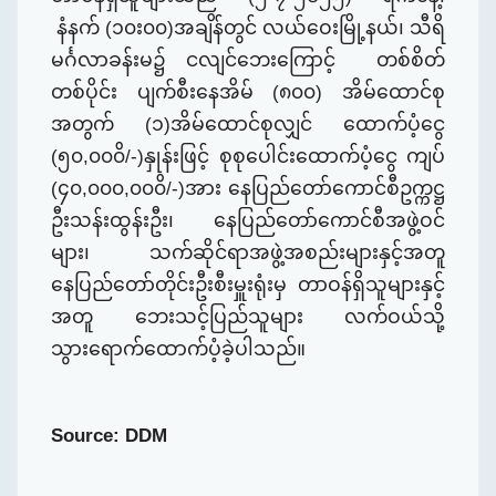
နံနက် (၁၀း၀၀)အချိန်
တွင်
လယ်ဝေးမြို့နယ်
၊
သီရိ
မင်္ဂလာခန်းမ
၌
ငလျင်ဘေးကြောင့် တစ်စိတ်
တစ်ပိုင်း ပျက်စီးနေအိမ် (၈၀၀) အိမ်ထောင်စု
အတွက် (၁)အိမ်ထောင်စုလျှင် ထောက်
ပံ့
ငွေ
(၅၀
,
၀၀၀ိ/-)နှုန်းဖြင့် စုစုပေါင်းထောက်
ပံ့
ငွေ ကျပ်
(၄၀
,
၀၀၀
,
၀၀၀ိ/-)အား နေပြည်တော်ကောင်စီ
ဥက္ကဋ္ဌ
ဦး
သန်းထွန်း
ဦး
၊ နေပြည်တော်ကောင်စီအဖွဲ့ဝင်
များ၊ သက်ဆိုင်ရာအဖွဲ့အစည်းများနှင့်အတူ
နေပြည်တော်တိုင်း
ဦး
စီးမှူးရုံးမှ တာဝန်ရှိသူ
များနှင့်
အတူ
ဘေးသင့်ပြည်သူများ လက်ဝယ်သို့
သွားရောက်
ထောက်
ပံ့ခဲ့ပါသည်။
Source: DDM