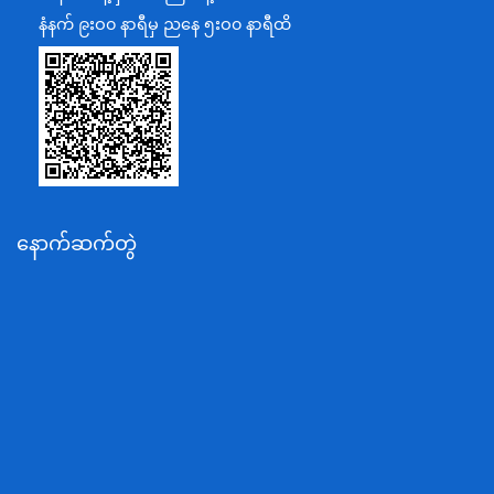
ပြန်ကြားရေးဝန်ကြီးဌာန
နံနက် ၉းဝ၀ နာရီမှ ညနေ ၅းဝ၀ နာရီထိ
သာသနာရေးနှင့် ယဉ်ကျေးမှုဝန်ကြီးဌာန
စိုက်ပျိုးရေး၊မွေးမြူရေးနှင့်ဆည်မြောင်းဝန်ကြီးဌာန
ပို့ဆောင်ရေးနှင့်ဆက်သွယ်ရေးဝန်ကြီးဌာန
သယံဇာတနှင့်ပတ်ဝန်းကျင်ထိန်းသိမ်းရေးဝန်ကြီးဌာန
လျှပ်စစ်နှင့်စွမ်းအင်ဝန်ကြီးဌာန
နောက်ဆက်တွဲ
အလုပ်သမား၊လူဝင်မှုကြီးကြပ်ရေးနှင့်ပြည်သူ့အင်အား
ဝန်ကြီးဌာန
စီးပွားရေးနှင့်ကူးသန်းရောင်းဝယ်ရေးဝန်ကြီးဌာန
ပညာရေးဝန်ကြီးဌာန
ကျန်းမာရေးနှင့်အားကစားဝန်ကြီးဌာန
ဆောက်လုပ်ရေးဝန်ကြီးဌာန
လူမူဝန်ထမ်း၊ကယ်ဆယ်ရေးနှင့်ပြန်လည်နေရာချထားရေး