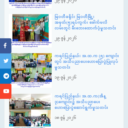
၂၉ ဇွန် ၂၀၂၆
မြဝတီခရိုင်၊ မြဝတီမြို့၊
အမှတ်(၅)ရပ်ကွက်၊ ခေါက်မလိ
လမ်းတွင် မီးဘေးထောက်ပံ့မှုသတင်း
၂၉ ဇွန် ၂၀၂၆
ကရင်ပြည်နယ်၊ အ.ထ.က (၅) ကျောင်း
တွင် အသိပညာပေးဟောပြောပွဲပြုလုပ်
မှုသတင်း
၁၉ ဇွန် ၂၀၂၆
ကရင်ပြည်နယ်၊ အ.ထ.က(အိန္
ဒု)ကျောင်း၌ အသိပညာပေး
ဟောပြောပွဲဆောင်ရွက်မှုသတင်း
၁၈ ဇွန် ၂၀၂၆