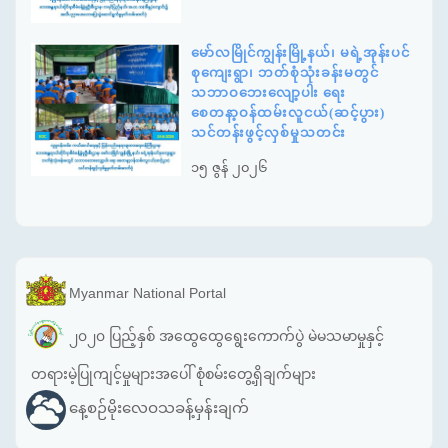
မော်လမြိုင်ကျွန်းမြို့နယ်၊ မရဲ့အုန်းပင်
စုကျေးရွာ၊ ဘတ်စုံသုံးခန်းမတွင်
သဘာဝဘေးလျော့ပါး ရေး
စေတနာ့ဝန်ထမ်းလူငယ်(ဆင့်ပွား)
သင်တန်းဖွင့်လှစ်မှုသတင်း
၁၅ ဇွန် ၂၀၂၆
Myanmar National Portal
၂၀၂၀ ပြည့်နှစ် အထွေထွေရွေးကောက်ပွဲ မဲမသမာမှုနှင့်
တရားမဲ့ပြုကျင့်မှုများအပေါ် စုံစမ်းတွေ့ရှိချက်များ
နေ့စဉ်မိုးလေဝသခန့်မှန်းချက်