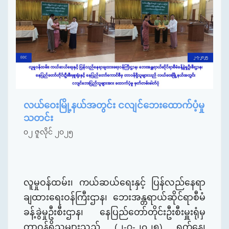
လယ်ဝေးမြို့နယ်အတွင်း ငလျင်ဘေးထောက်ပံ့မှု
သတင်း
၀၂ ဇူလိုင် ၂၀၂၅
လူမှုဝန်ထမ်း၊ ကယ်ဆယ်ရေးနှင့် ပြန်လည်နေရာ
ချထားရေးဝန်ကြီးဌာန၊ ဘေးအန္တရာယ်ဆိုင်ရာစီမံ
ခန့်ခွဲမှုဦးစီးဌာန၊ နေပြည်တော်တိုင်း
ဦး
စီးမှူးရုံမှ
တာဝန်ရှိသူများသည်
(၂-၇-၂၀၂၅) ရက်နေ့၊