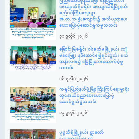
ပြည်ထောင်စုနယ်မြေ၊ နေပြည်တော်၊
ဇေယျာသီရိခရိုင်၊ ဇေယျာသီရိမြို့နယ်၊
စည်ပင်ကြီးကျေးရွာ
အ.ထ.က(ခွဲ)ကျောင်း၌ အသိပညာပေး
ဟောပြောပွဲဆောင်ရွက်မှုသတင်း
၃၀ ဇူလိုင် ၂၀၂၆
မြောင်းမြခရိုင်၊ ဝါးခယ်မမြို့နယ်၊ ကျုံ
မငေးမြို့၊ နဒီအောင်မြေရပ်ကွက်၊ စက်
တန်းလမ်း၌ မြေပြိုဘေးထောက်ပံ့မှု
သတင်း
၁၆ ဇူလိုင် ၂၀၂၆
ကရင်ပြည်နယ်ဖွံ့ဖြိုးကြီးကြပ်ရေးမှူးရုံး
တွင်အသိပညာပေးဟောပြောပွဲ
ဆောင်ရွက်မှုသတင်း
၁၃ ဇူလိုင် ၂၀၂၆
ပုဗ္ဗသီရိမြို့နယ်၊ ရွာတော်
ကျေးရွာအုပ်စု၊ ရွာ