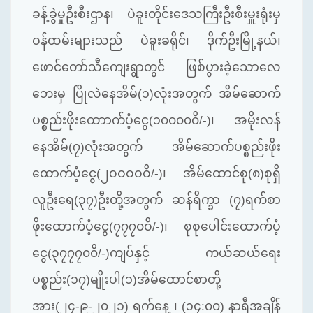
ခန့်ခွဲမှုဦးစီးဌာန၊ ပဲခူးတိုင်းဒေသကြီးဦးစီးမှူးရုံးမှ
ဝန်ထမ်းများသည် ပဲခူးခရိုင်၊ ဒိုက်ဦးမြို့နယ်၊
ဖောင်တော်သီကျေးရွာတွင် ဖြစ်ပွားခဲ့သောလေ
ဘေးမှ ပြိုလဲနေအိမ်(၁)လုံးအတွက် အိမ်ဆောက်
ပစ္စည်းဖိုးထောာက်ပံ့ငွေ(၁၀၀၀၀၀ိ/-)၊ အမိုးလန်
နေအိမ်(၇)လုံးအတွက် အိမ်ဆောက်ပစ္စည်းဖိုး
ထောက်ပံ့ငွေ(၂ဝဝဝဝဝိ/-)၊ အိမ်​ထောင်စု(၈)စုရှိ
လူဦး​ရေ(၃၇)ဦးတို့အတွက် ဆန်ရိက္ခာ (၇)ရက်စာ
ဖိုးထောက်ပံ့​ငွေ(၇၇၇၀ဝိ/-)၊ စုစုပေါင်းထောက်ပံ့
ငွေ(၃၇၇၇၀၀ိ/-)ကျပ်နှင့် ကယ်ဆယ်ရေး
ပစ္စည်း(၁၇)မျိုးပါ(၁)အိမ်ထောင်စာတို့
အား(၂၄-၉-၂၀၂၁) ရက်နေ့ ၊ (၁၄:၀၀) နာရီအချိန်