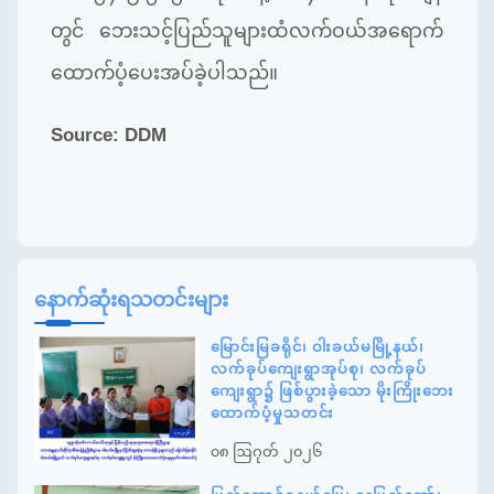
တွင် ဘေးသင့်ပြည်သူများထံလက်ဝယ်အရောက်
ထောက်ပံ့ပေးအပ်ခဲ့ပါသည်။
Source: DDM
နောက်ဆုံးရသတင်းများ
မြောင်းမြခရိုင်၊ ဝါးခယ်မမြို့နယ်၊
လက်ခုပ်ကျေးရွာအုပ်စု၊ လက်ခုပ်
ကျေးရွာ၌ ဖြစ်ပွားခဲ့သော မိုးကြိုးဘေး
ထောက်ပံ့မှုသတင်း
၀၈ ဩဂုတ် ၂၀၂၆