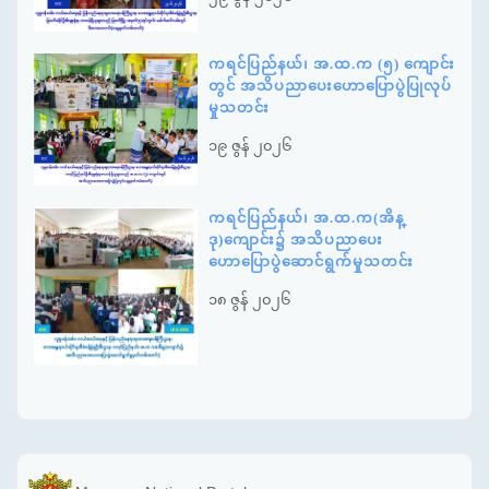
ကရင်ပြည်နယ်၊ အ.ထ.က (၅) ကျောင်း
တွင် အသိပညာပေးဟောပြောပွဲပြုလုပ်
မှုသတင်း
၁၉ ဇွန် ၂၀၂၆
ကရင်ပြည်နယ်၊ အ.ထ.က(အိန္
ဒု)ကျောင်း၌ အသိပညာပေး
ဟောပြောပွဲဆောင်ရွက်မှုသတင်း
၁၈ ဇွန် ၂၀၂၆