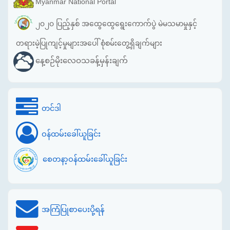
Myanmar National Portal
၂၀၂၀ ပြည့်နှစ် အထွေထွေရွေးကောက်ပွဲ မဲမသမာမှုနှင့်
တရားမဲ့ပြုကျင့်မှုများအပေါ် စုံစမ်းတွေ့ရှိချက်များ
နေ့စဉ်မိုးလေဝသခန့်မှန်းချက်
တင်ဒါ
ဝန်ထမ်းခေါ်ယူခြင်း
စေတနာ့ဝန်ထမ်းခေါ်ယူခြင်း
အကြံပြုစာပေးပို့ရန်