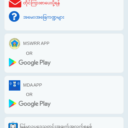
တိုင်ကြားစာပေးပို့ရန်
အမေး၊အဖြေကဏ္ဍများ
MSWRR APP
OR
MDA APP
OR
မြန်မာဥပဒေသတင်းအချက်အလက်စနစ်