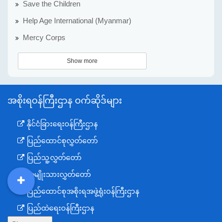
Save the Children
Help Age International (Myanmar)
Mercy Corps
Show more
အစိုးရဝန်ကြီးဌာန ဝက်ဆိုဒ်များ
နိုင်ငံခြားရေးဝန်ကြီးဌာန
ပြည်ထောင်စုလွှတ်တော်
ပြည်သူ့လွှတ်တော်
အမျိုးသားလွှတ်တော်
DDM
MOS
DSW
DOR
ပြည်ထောင်စုအစိုးရအဖွဲ့ရုံးဝန်ကြီးဌာန
ပြည်ထဲရေးဝန်ကြီးဌာန