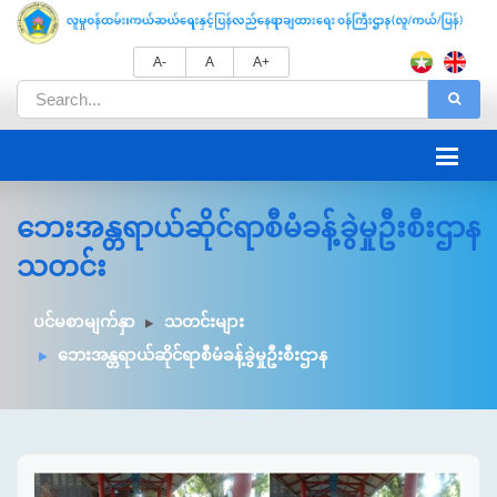
A-
A
A+
ဘေးအန္တရာယ်ဆိုင်ရာစီမံခန့်ခွဲမှုဦးစီးဌာန
သတင်း
ပင်မစာမျက်နှာ
သတင်းများ
ဘေးအန္တရာယ်ဆိုင်ရာစီမံခန့်ခွဲမှုဦးစီးဌာန