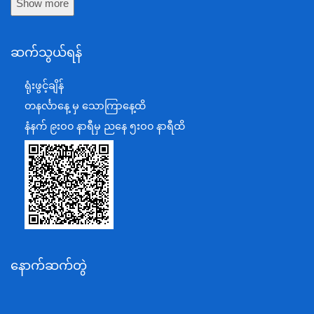
Show more
ကာကွယ်ရေးဝန်ကြီးဌာန
နယ်စပ်ရေးရာဝန်ကြီးဌာန
ဆက်သွယ်ရန်
စီမံကိန်း၊ဘဏ္ဍာရေးနှင့်စက်မှုဝန်ကြီးဌာန
ရင်းနှီးမြှုပ်နှံမှုနှင့် နိုင်ငံခြားစီးပွားဆက်သွယ်ရေးဝန်ကြီးဌာန
ရုံးဖွင့်ချိန်
အပြည်ပြည်ဆိုင်ရာပူးပေါင်းဆောင်ရွက်ရေးဝန်ကြီးဌာန
တနင်္လာနေ့ မှ သောကြာနေ့ထိ
ပြန်ကြားရေးဝန်ကြီးဌာန
နံနက် ၉းဝ၀ နာရီမှ ညနေ ၅းဝ၀ နာရီထိ
သာသနာရေးနှင့် ယဉ်ကျေးမှုဝန်ကြီးဌာန
စိုက်ပျိုးရေး၊မွေးမြူရေးနှင့်ဆည်မြောင်းဝန်ကြီးဌာန
ပို့ဆောင်ရေးနှင့်ဆက်သွယ်ရေးဝန်ကြီးဌာန
သယံဇာတနှင့်ပတ်ဝန်းကျင်ထိန်းသိမ်းရေးဝန်ကြီးဌာန
လျှပ်စစ်နှင့်စွမ်းအင်ဝန်ကြီးဌာန
နောက်ဆက်တွဲ
အလုပ်သမား၊လူဝင်မှုကြီးကြပ်ရေးနှင့်ပြည်သူ့အင်အား
ဝန်ကြီးဌာန
စီးပွားရေးနှင့်ကူးသန်းရောင်းဝယ်ရေးဝန်ကြီးဌာန