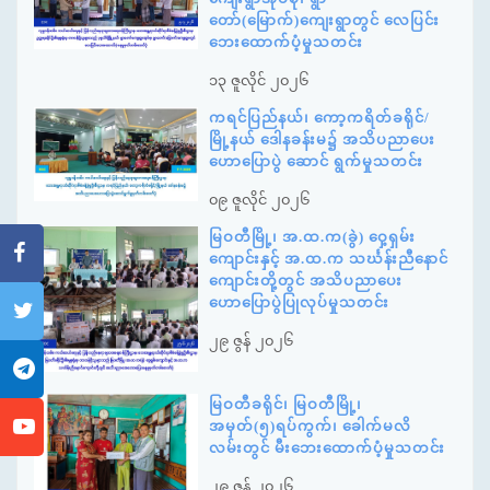
တော်(မြောက်)ကျေးရွာတွင် လေပြင်း
ဘေးထောက်ပံ့မှုသတင်း
၁၃ ဇူလိုင် ၂၀၂၆
ကရင်ပြည်နယ်၊ ကော့ကရိတ်ခရိုင်/
မြို့နယ် ဒေါနခန်းမ၌ အသိပညာပေး
ဟောပြောပွဲ ဆောင် ရွက်မှုသတင်း
၀၉ ဇူလိုင် ၂၀၂၆
မြဝတီမြို့၊ အ.ထ.က(ခွဲ) ဝှေ့ရှမ်း
ကျောင်းနှင့် အ.ထ.က သင်္ဃန်းညီနောင်
ကျောင်းတို့တွင် အသိပညာပေး
ဟောပြောပွဲပြုလုပ်မှုသတင်း
၂၉ ဇွန် ၂၀၂၆
မြဝတီခရိုင်၊ မြဝတီမြို့၊
အမှတ်(၅)ရပ်ကွက်၊ ခေါက်မလိ
လမ်းတွင် မီးဘေးထောက်ပံ့မှုသတင်း
၂၉ ဇွန် ၂၀၂၆