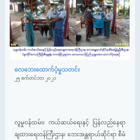
လေဘေးထောက်ပံ့မှုသတင်း
၂၅ စက်တင်ဘာ ၂၀၂၁
လူမှုဝန်ထမ်း၊ ကယ်ဆယ်ရေးနှင့် ပြန်လည်နေရာ
ချထားရေးဝန်ကြီးဌာန၊ ဘေးအန္တရာယ်ဆိုင်ရာ စီမံ