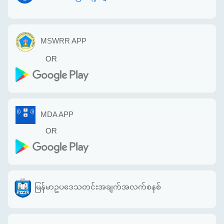
MSWRR APP
OR
MDA APP
OR
မြန်မာဥပဒေသတင်းအချက်အလက်စနစ်