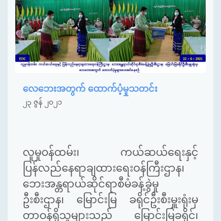
လေဘေးအတွက် ထောက်ပံ့မှုသတင်း
၂၃ ဇွန် ၂၀၂၁
လူမှုဝန်ထမ်း၊ ကယ်ဆယ်ရေးနှင့်
ပြန်လည်နေရာချထားရေးဝန်ကြီးဌာန၊
ဘေးအန္တရာယ်ဆိုင်ရာစီမံခန့်ခွဲမှု
ဦးစီးဌာန၊ မြောင်းမြ ခရိုင်ဦးစီးမှူးရုံးမှ
တာဝန်ရှိသူများသည် မြောင်းမြခရိုင်၊