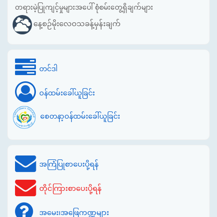
တရားမဲ့ပြုကျင့်မှုများအပေါ် စုံစမ်းတွေ့ရှိချက်များ
နေ့စဉ်မိုးလေဝသခန့်မှန်းချက်
တင်ဒါ
ဝန်ထမ်းခေါ်ယူခြင်း
စေတနာ့ဝန်ထမ်းခေါ်ယူခြင်း
အကြံပြုစာပေးပို့ရန်
တိုင်ကြားစာပေးပို့ရန်
အမေး၊အဖြေကဏ္ဍများ