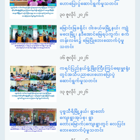
ဟောပြောပွဲဆောင်ရွက်မှုသတင်း
၃၀ ဇူလိုင် ၂၀၂၆
မြောင်းမြခရိုင်၊ ဝါးခယ်မမြို့နယ်၊ ကျုံ
မငေးမြို့၊ နဒီအောင်မြေရပ်ကွက်၊ စက်
တန်းလမ်း၌ မြေပြိုဘေးထောက်ပံ့မှု
သတင်း
၁၆ ဇူလိုင် ၂၀၂၆
ကရင်ပြည်နယ်ဖွံ့ဖြိုးကြီးကြပ်ရေးမှူးရုံး
တွင်အသိပညာပေးဟောပြောပွဲ
ဆောင်ရွက်မှုသတင်း
၁၃ ဇူလိုင် ၂၀၂၆
ပုဗ္ဗသီရိမြို့နယ်၊ ရွာတော်
ကျေးရွာအုပ်စု၊ ရွာ
တော်(မြောက်)ကျေးရွာတွင် လေပြင်း
ဘေးထောက်ပံ့မှုသတင်း