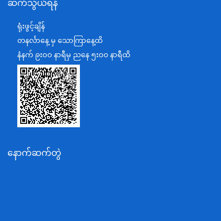
ဆက်သွယ်ရန်
စီမံကိန်း၊ဘဏ္ဍာရေးနှင့်စက်မှုဝန်ကြီးဌာန
ရင်းနှီးမြှုပ်နှံမှုနှင့် နိုင်ငံခြားစီးပွားဆက်သွယ်ရေးဝန်ကြီးဌာန
ရုံးဖွင့်ချိန်
အပြည်ပြည်ဆိုင်ရာပူးပေါင်းဆောင်ရွက်ရေးဝန်ကြီးဌာန
တနင်္လာနေ့ မှ သောကြာနေ့ထိ
ပြန်ကြားရေးဝန်ကြီးဌာန
နံနက် ၉းဝ၀ နာရီမှ ညနေ ၅းဝ၀ နာရီထိ
သာသနာရေးနှင့် ယဉ်ကျေးမှုဝန်ကြီးဌာန
စိုက်ပျိုးရေး၊မွေးမြူရေးနှင့်ဆည်မြောင်းဝန်ကြီးဌာန
ပို့ဆောင်ရေးနှင့်ဆက်သွယ်ရေးဝန်ကြီးဌာန
သယံဇာတနှင့်ပတ်ဝန်းကျင်ထိန်းသိမ်းရေးဝန်ကြီးဌာန
လျှပ်စစ်နှင့်စွမ်းအင်ဝန်ကြီးဌာန
နောက်ဆက်တွဲ
အလုပ်သမား၊လူဝင်မှုကြီးကြပ်ရေးနှင့်ပြည်သူ့အင်အား
ဝန်ကြီးဌာန
စီးပွားရေးနှင့်ကူးသန်းရောင်းဝယ်ရေးဝန်ကြီးဌာန
ပညာရေးဝန်ကြီးဌာန
ကျန်းမာရေးနှင့်အားကစားဝန်ကြီးဌာန