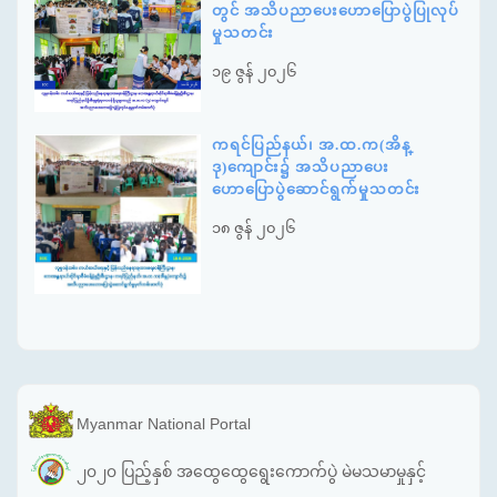
တွင် အသိပညာပေးဟောပြောပွဲပြုလုပ်
မှုသတင်း
၁၉ ဇွန် ၂၀၂၆
ကရင်ပြည်နယ်၊ အ.ထ.က(အိန္
ဒု)ကျောင်း၌ အသိပညာပေး
ဟောပြောပွဲဆောင်ရွက်မှုသတင်း
၁၈ ဇွန် ၂၀၂၆
Myanmar National Portal
၂၀၂၀ ပြည့်နှစ် အထွေထွေရွေးကောက်ပွဲ မဲမသမာမှုနှင့်