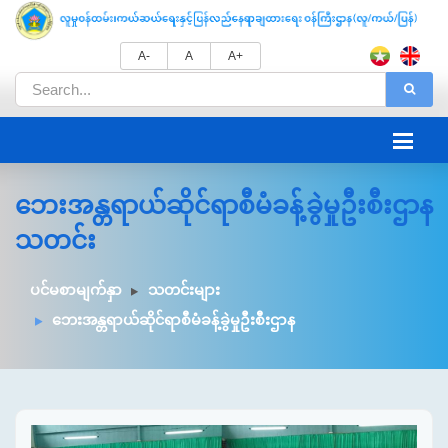
A-
A
A+
ဘေးအန္တရာယ်ဆိုင်ရာစီမံခန့်ခွဲမှုဦးစီးဌာန
သတင်း
ပင်မစာမျက်နှာ
သတင်းများ
ဘေးအန္တရာယ်ဆိုင်ရာစီမံခန့်ခွဲမှုဦးစီးဌာန