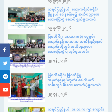
၁၃ ဇူလိုင် ၂၀၂၆
ကရင်ပြည်နယ်၊ ကော့ကရိတ်ခရိုင်/
မြို့နယ် ဒေါနခန်းမ၌ အသိပညာပေး
ဟောပြောပွဲ ဆောင် ရွက်မှုသတင်း
၀၉ ဇူလိုင် ၂၀၂၆
မြဝတီမြို့၊ အ.ထ.က(ခွဲ) ဝှေ့ရှမ်း
ကျောင်းနှင့် အ.ထ.က သင်္ဃန်းညီနောင်
ကျောင်းတို့တွင် အသိပညာပေး
ဟောပြောပွဲပြုလုပ်မှုသတင်း
၂၉ ဇွန် ၂၀၂၆
မြဝတီခရိုင်၊ မြဝတီမြို့၊
အမှတ်(၅)ရပ်ကွက်၊ ခေါက်မလိ
လမ်းတွင် မီးဘေးထောက်ပံ့မှုသတင်း
၂၉ ဇွန် ၂၀၂၆
ကရင်ပြည်နယ်၊ အ.ထ.က (၅) ကျောင်း