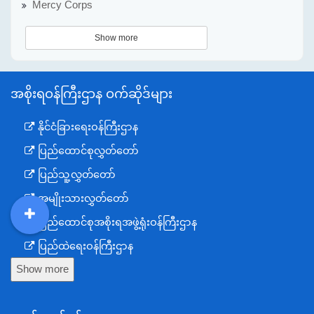
Mercy Corps
Show more
အစိုးရဝန်ကြီးဌာန ဝက်ဆိုဒ်များ
နိုင်ငံခြားရေးဝန်ကြီးဌာန
ပြည်ထောင်စုလွှတ်တော်
ပြည်သူ့လွှတ်တော်
အမျိုးသားလွှတ်တော်
ပြည်ထောင်စုအစိုးရအဖွဲ့ရုံးဝန်ကြီးဌာန
DDM
MOS
DSW
DOR
ပြည်ထဲရေးဝန်ကြီးဌာန
Show more
ကာကွယ်ရေးဝန်ကြီးဌာန
နယ်စပ်ရေးရာဝန်ကြီးဌာန