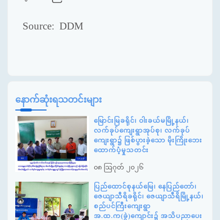
Source: DDM
နောက်ဆုံးရသတင်းများ
မြောင်းမြခရိုင်၊ ဝါးခယ်မမြို့နယ်၊
လက်ခုပ်ကျေးရွာအုပ်စု၊ လက်ခုပ်
ကျေးရွာ၌ ဖြစ်ပွားခဲ့သော မိုးကြိုးဘေး
ထောက်ပံ့မှုသတင်း
၀၈ ဩဂုတ် ၂၀၂၆
ပြည်ထောင်စုနယ်မြေ၊ နေပြည်တော်၊
ဇေယျာသီရိခရိုင်၊ ဇေယျာသီရိမြို့နယ်၊
စည်ပင်ကြီးကျေးရွာ
အ.ထ.က(ခွဲ)ကျောင်း၌ အသိပညာပေး