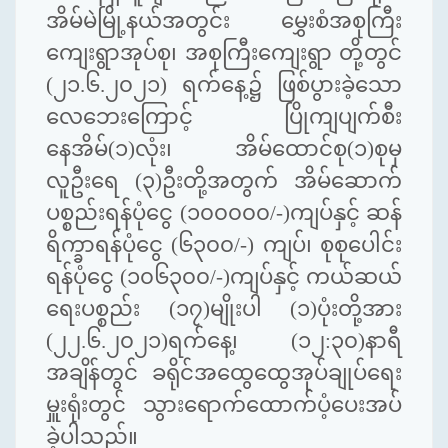
အိမ်မဲမြို့နယ်အတွင်း မွှေးစံအစုကြီး
ကျေးရွာအုပ်စု၊ အစုကြီးကျေးရွာ တို့တွင်
(၂၁.၆.၂၀၂၁) ရက်နေ့၌ ဖြစ်ပွားခဲ့သော
လေဘေးကြောင့် ပြိုကျပျက်စီး
နေအိမ်(၁)လုံး၊ အိမ်ထောင်စု(၁)စုမှ
လူဦးရေ (၃)ဦးတို့အတွက် အိမ်ဆောက်
ပစ္စည်းရန်ပုံငွေ (၁၀၀၀၀၀/-)ကျပ်နှင့် ဆန်
ရိက္ခာရန်ပုံငွေ (၆၃၀၀/-) ကျပ်၊ စုစုပေါင်း
ရန်ပုံငွေ (၁၀၆၃၀၀/-)ကျပ်နှင့် ကယ်ဆယ်
ရေးပစ္စည်း (၁၇)မျိုးပါ (၁)ပုံးတို့အား
(၂၂.၆.၂၀၂၁)ရက်နေ့၊ (၁၂:၃၀)နာရီ
အချိန်တွင် ခရိုင်အထွေထွေအုပ်ချုပ်ရေး
မှူးရုံးတွင် သွားရောက်ထောက်ပံ့ပေးအပ်
ခဲ့ပါသည်။