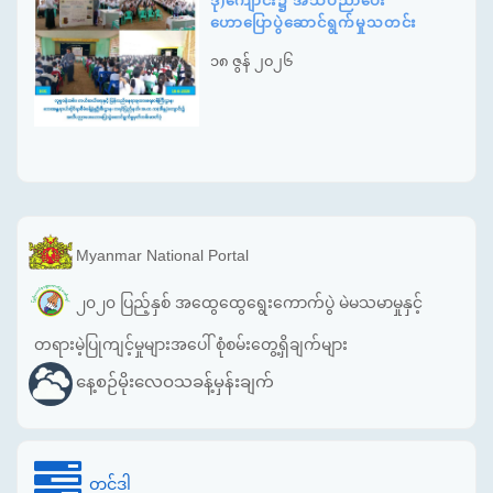
ဒု)ကျောင်း၌ အသိပညာပေး
ဟောပြောပွဲဆောင်ရွက်မှုသတင်း
၁၈ ဇွန် ၂၀၂၆
Myanmar National Portal
၂၀၂၀ ပြည့်နှစ် အထွေထွေရွေးကောက်ပွဲ မဲမသမာမှုနှင့်
တရားမဲ့ပြုကျင့်မှုများအပေါ် စုံစမ်းတွေ့ရှိချက်များ
နေ့စဉ်မိုးလေဝသခန့်မှန်းချက်
တင်ဒါ