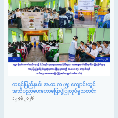
ကရင်ပြည်နယ်၊ အ.ထ.က (၅) ကျောင်းတွင်
အသိပညာပေးဟောပြောပွဲပြုလုပ်မှုသတင်း
၁၉ ဇွန် ၂၀၂၆