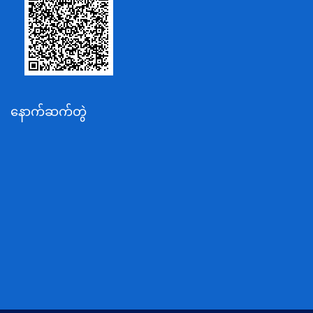
စိုက်ပျိုးရေး၊မွေးမြူရေးနှင့်ဆည်မြောင်းဝန်ကြီးဌာန
ပို့ဆောင်ရေးနှင့်ဆက်သွယ်ရေးဝန်ကြီးဌာန
သယံဇာတနှင့်ပတ်ဝန်းကျင်ထိန်းသိမ်းရေးဝန်ကြီးဌာန
လျှပ်စစ်နှင့်စွမ်းအင်ဝန်ကြီးဌာန
နောက်ဆက်တွဲ
အလုပ်သမား၊လူဝင်မှုကြီးကြပ်ရေးနှင့်ပြည်သူ့အင်အား
ဝန်ကြီးဌာန
စီးပွားရေးနှင့်ကူးသန်းရောင်းဝယ်ရေးဝန်ကြီးဌာန
ပညာရေးဝန်ကြီးဌာန
ကျန်းမာရေးနှင့်အားကစားဝန်ကြီးဌာန
ဆောက်လုပ်ရေးဝန်ကြီးဌာန
လူမူဝန်ထမ်း၊ကယ်ဆယ်ရေးနှင့်ပြန်လည်နေရာချထားရေး
ဝန်ကြီးဌာန
ဟိုတယ်နှင့်ခရီးသွားလာရေးဝန်ကြီးဌာန