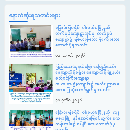
နောက်ဆုံးရသတင်းများ
မြောင်းမြခရိုင်၊ ဝါးခယ်မမြို့နယ်၊
လက်ခုပ်ကျေးရွာအုပ်စု၊ လက်ခုပ်
ကျေးရွာ၌ ဖြစ်ပွားခဲ့သော မိုးကြိုးဘေး
ထောက်ပံ့မှုသတင်း
၀၈ ဩဂုတ် ၂၀၂၆
ပြည်ထောင်စုနယ်မြေ၊ နေပြည်တော်၊
ဇေယျာသီရိခရိုင်၊ ဇေယျာသီရိမြို့နယ်၊
စည်ပင်ကြီးကျေးရွာ
အ.ထ.က(ခွဲ)ကျောင်း၌ အသိပညာပေး
ဟောပြောပွဲဆောင်ရွက်မှုသတင်း
၃၀ ဇူလိုင် ၂၀၂၆
မြောင်းမြခရိုင်၊ ဝါးခယ်မမြို့နယ်၊ ကျုံ
မငေးမြို့၊ နဒီအောင်မြေရပ်ကွက်၊ စက်
တန်းလမ်း၌ မြေပြိုဘေးထောက်ပံ့မှု
သတင်း