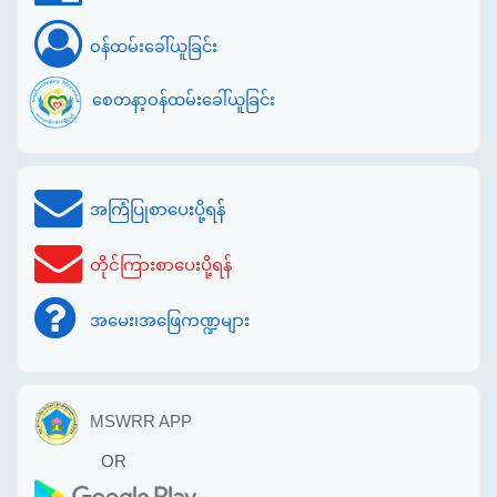
ဝန်ထမ်းခေါ်ယူခြင်း
စေတနာ့ဝန်ထမ်းခေါ်ယူခြင်း
အကြံပြုစာပေးပို့ရန်
တိုင်ကြားစာပေးပို့ရန်
အမေး၊အဖြေကဏ္ဍများ
MSWRR APP
OR