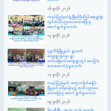
၁၆ ဇူလိုင် ၂၀၂၆
ကရင်ပြည်နယ်ဖွံ့ဖြိုးကြီးကြပ်ရေးမှူးရုံး
တွင်အသိပညာပေးဟောပြောပွဲ
ဆောင်ရွက်မှုသတင်း
၁၃ ဇူလိုင် ၂၀၂၆
ပုဗ္ဗသီရိမြို့နယ်၊ ရွာတော်
ကျေးရွာအုပ်စု၊ ရွာ
တော်(မြောက်)ကျေးရွာတွင် လေပြင်း
ဘေးထောက်ပံ့မှုသတင်း
၁၃ ဇူလိုင် ၂၀၂၆
ကရင်ပြည်နယ်၊ ကော့ကရိတ်ခရိုင်/
မြို့နယ် ဒေါနခန်းမ၌ အသိပညာပေး
ဟောပြောပွဲ ဆောင် ရွက်မှုသတင်း
၀၉ ဇူလိုင် ၂၀၂၆
မြဝတီမြို့၊ အ.ထ.က(ခွဲ) ဝှေ့ရှမ်း