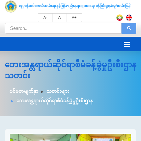
A-
A
A+
ဘေးအန္တရာယ်ဆိုင်ရာစီမံခန့်ခွဲမှုဦးစီးဌာန
သတင်း
ပင်မစာမျက်နှာ
သတင်းများ
ဘေးအန္တရာယ်ဆိုင်ရာစီမံခန့်ခွဲမှုဦးစီးဌာန