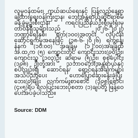
လူမှုဝန်ထမ်း၊ ကယ်ဆယ်ရေးနှင့် ပြန်လည်နေရာ
ချထားရေးဝန်ကြီးဌာန၊ ဘေးအန္တရာယ်ဆိုင်ရာစီမံ
ခန့်ခွဲမှုဦးစီးဌာန၊ ကရင်ပြည်နယ်ဦးစီးမှူးရုံးမှ
တာဝန်ရှိသူများသည် ၂၀၂၆-၂၀၂၇
ဘဏ္ဍာရေးနှစ်၊ ရက်(၁၀၀)အတွင်း လုပ်ငန်း
ဆောင်ရွက်မှုအနေဖြင့် (၁၈
-
၆
-
၂၀၂၆) ရက်နေ့၊
နံနက် (၁၀:၀၀) အချိန်မှ (၁၂:၀၀)အချိန်ထိ
အ.ထ.က (၅) ကျောင်းတွင် ကျောင်းသား(၉၀)ဦး၊
ကျောင်းသူ (၁၀၃)ဦး ဆရာမ (၅)ဦး၊ စုစုပေါင်း
(၁၉၈) ဦးတို့အား သဘာဝဘေးအန္တရာယ်နှင့်
စပ်လျဉ်း၍ ဆောင်ရန်/ ရှောင်ရန်အချက်များ
အသိပညာပေး ဟောပြောဆွေးနွေးခဲ့ပြီး
ဘေး(၉)မျိုး လက်ကမ်းစာစောင် (၁၉၈)စောင်၊
(၄
x
၅)ပေ လေပြင်းဘေးပိုစတာ (၁)ချပ်
တို့
ဖြန့်ဝေ
ပေးအပ်ခဲ့
ပါသည်။
Source: DDM