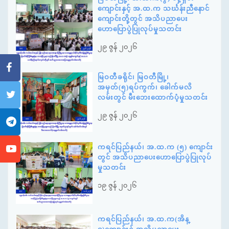
ကျောင်းနှင့် အ.ထ.က သင်္ဃန်းညီနောင်
ကျောင်းတို့တွင် အသိပညာပေး
ဟောပြောပွဲပြုလုပ်မှုသတင်း
၂၉ ဇွန် ၂၀၂၆
မြဝတီခရိုင်၊ မြဝတီမြို့၊
အမှတ်(၅)ရပ်ကွက်၊ ခေါက်မလိ
လမ်းတွင် မီးဘေးထောက်ပံ့မှုသတင်း
၂၉ ဇွန် ၂၀၂၆
ကရင်ပြည်နယ်၊ အ.ထ.က (၅) ကျောင်း
တွင် အသိပညာပေးဟောပြောပွဲပြုလုပ်
မှုသတင်း
၁၉ ဇွန် ၂၀၂၆
ကရင်ပြည်နယ်၊ အ.ထ.က(အိန္