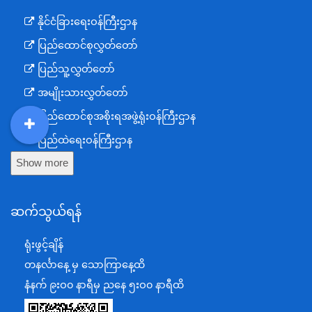
နိုင်ငံခြားရေးဝန်ကြီးဌာန
ပြည်ထောင်စုလွှတ်တော်
ပြည်သူ့လွှတ်တော်
အမျိုးသားလွှတ်တော်
ပြည်ထောင်စုအစိုးရအဖွဲ့ရုံးဝန်ကြီးဌာန
DDM
MOS
DSW
DOR
ပြည်ထဲရေးဝန်ကြီးဌာန
Show more
ကာကွယ်ရေးဝန်ကြီးဌာန
နယ်စပ်ရေးရာဝန်ကြီးဌာန
ဆက်သွယ်ရန်
စီမံကိန်း၊ဘဏ္ဍာရေးနှင့်စက်မှုဝန်ကြီးဌာန
ရင်းနှီးမြှုပ်နှံမှုနှင့် နိုင်ငံခြားစီးပွားဆက်သွယ်ရေးဝန်ကြီးဌာန
ရုံးဖွင့်ချိန်
အပြည်ပြည်ဆိုင်ရာပူးပေါင်းဆောင်ရွက်ရေးဝန်ကြီးဌာန
တနင်္လာနေ့ မှ သောကြာနေ့ထိ
ပြန်ကြားရေးဝန်ကြီးဌာန
နံနက် ၉းဝ၀ နာရီမှ ညနေ ၅းဝ၀ နာရီထိ
သာသနာရေးနှင့် ယဉ်ကျေးမှုဝန်ကြီးဌာန