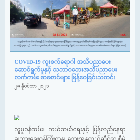
COVID-19 ကူးစက်ရောဂါ အသိပညာပေး
ဆောင်ရွက်မှုနှင့် သဘာဝဘေးအသိပညာပေး
လက်ကမ်း စာစောင်များ ဖြန့်ဝေခြင်းသတင်း
၂၈ နိုဝင်ဘာ ၂၀၂၁
လူမှုဝန်ထမ်း၊ ကယ်ဆယ်ရေးနှင့် ပြန်လည်​နေရာ
ချထားရေးဝန်ကြီးဌာန၊ ဘေးအန္တရာယ်ဆိုင်ရာ စီမံ