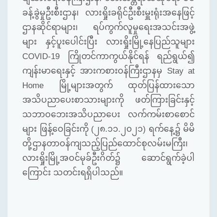
ခန့်ခွဲမှုဦးစီးဌာန၊ လားရှိုးခရိုင်ဦးစီးမှူးရုံးအနေဖြင့်
ဌာနဆိုင်ရာများ၊ ရပ်ကွက်လူမှုရေးအသင်းအဖွဲ့
များ နှင့်ပူးပေါင်းပြီး လားရှိုးမြို့နေပြည်သူများ
COVID-19
ကြိုတင်ကာကွယ်နိုင်ရန် ရည်ရွယ်၍
ကျန်းမာရေးနှင့် အားကစားဝန်ကြီးဌာနမှ
Stay at
Home
မြို့များအတွက် ထုတ်ပြန်ထားသော
အသိပညာပေးစာသားများကို ဖတ်ကြားခြင်းနှင့်
သဘာဝဘေးအသိပညာပေး လက်ကမ်းစာစောင်
များ ဖြန့်ဝေခြင်းကို (၂၈.၁၁.၂၀၂၁) ရက်နေ့၌ မိမိ
တို့ဌာနတာဝန်ကျသည့် ​ပြည်ထောင်စုလမ်းမကြီး၊
လားရှိုးမြို့အဝင်မုခ်ဦးဂိတ်၌ ဆောင်ရွက်ခဲ့ပါ
ကြောင်း
သတင်းရရှိပါသည်။