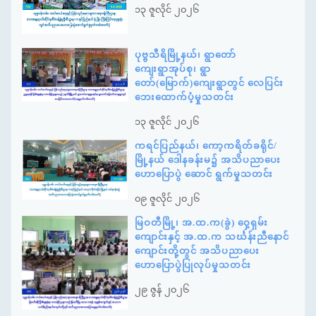
၁၃ ဇူလိုင် ၂၀၂၆
ပုဗ္ဗသီရိမြို့နယ်၊ ရွာတော်
ကျေးရွာအုပ်စု၊ ရွာ
တော်(မြောက်)ကျေးရွာတွင် လေပြင်း
ဘေးထောက်ပံ့မှုသတင်း
၁၃ ဇူလိုင် ၂၀၂၆
ကရင်ပြည်နယ်၊ ကော့ကရိတ်ခရိုင်/
မြို့နယ် ဒေါနခန်းမ၌ အသိပညာပေး
ဟောပြောပွဲ ဆောင် ရွက်မှုသတင်း
၀၉ ဇူလိုင် ၂၀၂၆
မြဝတီမြို့၊ အ.ထ.က(ခွဲ) ဝှေ့ရှမ်း
ကျောင်းနှင့် အ.ထ.က သင်္ဃန်းညီနောင်
ကျောင်းတို့တွင် အသိပညာပေး
ဟောပြောပွဲပြုလုပ်မှုသတင်း
၂၉ ဇွန် ၂၀၂၆