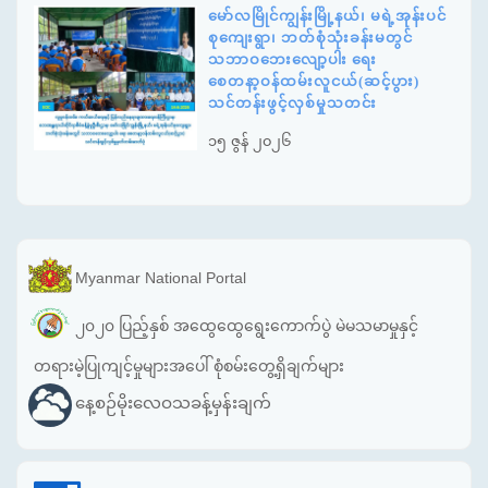
မော်လမြိုင်ကျွန်းမြို့နယ်၊ မရဲ့အုန်းပင်
စုကျေးရွာ၊ ဘတ်စုံသုံးခန်းမတွင်
သဘာဝဘေးလျော့ပါး ရေး
စေတနာ့ဝန်ထမ်းလူငယ်(ဆင့်ပွား)
သင်တန်းဖွင့်လှစ်မှုသတင်း
၁၅ ဇွန် ၂၀၂၆
Myanmar National Portal
၂၀၂၀ ပြည့်နှစ် အထွေထွေရွေးကောက်ပွဲ မဲမသမာမှုနှင့်
တရားမဲ့ပြုကျင့်မှုများအပေါ် စုံစမ်းတွေ့ရှိချက်များ
နေ့စဉ်မိုးလေဝသခန့်မှန်းချက်