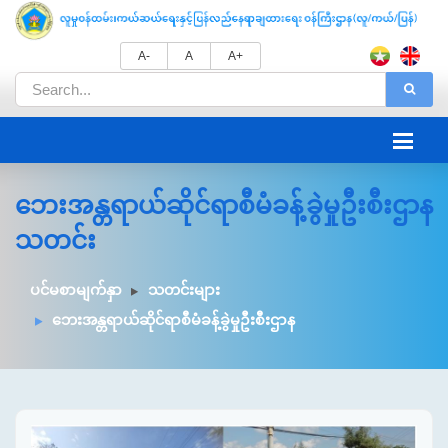
A-
A
A+
ဘေးအန္တရာယ်ဆိုင်ရာစီမံခန့်ခွဲမှုဦးစီးဌာန
သတင်း
ပင်မစာမျက်နှာ
သတင်းများ
ဘေးအန္တရာယ်ဆိုင်ရာစီမံခန့်ခွဲမှုဦးစီးဌာန