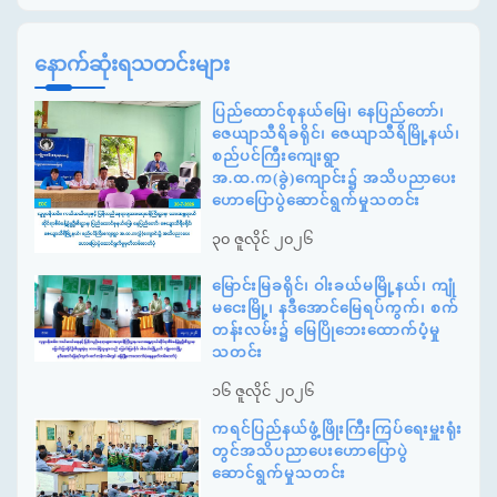
နောက်ဆုံးရသတင်းများ
ပြည်ထောင်စုနယ်မြေ၊ နေပြည်တော်၊
ဇေယျာသီရိခရိုင်၊ ဇေယျာသီရိမြို့နယ်၊
စည်ပင်ကြီးကျေးရွာ
အ.ထ.က(ခွဲ)ကျောင်း၌ အသိပညာပေး
ဟောပြောပွဲဆောင်ရွက်မှုသတင်း
၃၀ ဇူလိုင် ၂၀၂၆
မြောင်းမြခရိုင်၊ ဝါးခယ်မမြို့နယ်၊ ကျုံ
မငေးမြို့၊ နဒီအောင်မြေရပ်ကွက်၊ စက်
တန်းလမ်း၌ မြေပြိုဘေးထောက်ပံ့မှု
သတင်း
၁၆ ဇူလိုင် ၂၀၂၆
ကရင်ပြည်နယ်ဖွံ့ဖြိုးကြီးကြပ်ရေးမှူးရုံး
တွင်အသိပညာပေးဟောပြောပွဲ
ဆောင်ရွက်မှုသတင်း