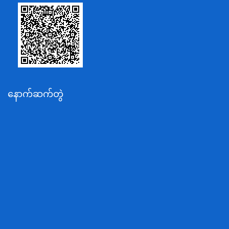
သာသနာရေးနှင့် ယဉ်ကျေးမှုဝန်ကြီးဌာန
စိုက်ပျိုးရေး၊မွေးမြူရေးနှင့်ဆည်မြောင်းဝန်ကြီးဌာန
ပို့ဆောင်ရေးနှင့်ဆက်သွယ်ရေးဝန်ကြီးဌာန
သယံဇာတနှင့်ပတ်ဝန်းကျင်ထိန်းသိမ်းရေးဝန်ကြီးဌာန
လျှပ်စစ်နှင့်စွမ်းအင်ဝန်ကြီးဌာန
နောက်ဆက်တွဲ
အလုပ်သမား၊လူဝင်မှုကြီးကြပ်ရေးနှင့်ပြည်သူ့အင်အား
ဝန်ကြီးဌာန
စီးပွားရေးနှင့်ကူးသန်းရောင်းဝယ်ရေးဝန်ကြီးဌာန
ပညာရေးဝန်ကြီးဌာန
ကျန်းမာရေးနှင့်အားကစားဝန်ကြီးဌာန
ဆောက်လုပ်ရေးဝန်ကြီးဌာန
လူမူဝန်ထမ်း၊ကယ်ဆယ်ရေးနှင့်ပြန်လည်နေရာချထားရေး
ဝန်ကြီးဌာန
ဟိုတယ်နှင့်ခရီးသွားလာရေးဝန်ကြီးဌာန