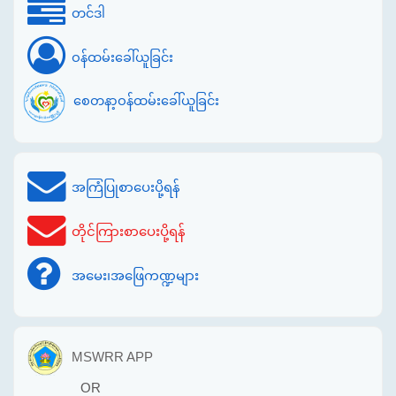
တင်ဒါ
ဝန်ထမ်းခေါ်ယူခြင်း
စေတနာ့ဝန်ထမ်းခေါ်ယူခြင်း
အကြံပြုစာပေးပို့ရန်
တိုင်ကြားစာပေးပို့ရန်
အမေး၊အဖြေကဏ္ဍများ
MSWRR APP
OR