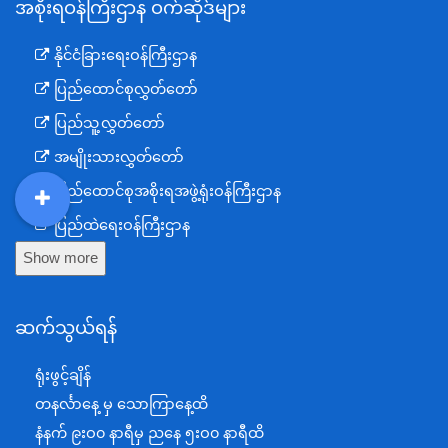
အစိုးရဝန်ကြီးဌာန ဝက်ဆိုဒ်များ
နိုင်ငံခြားရေးဝန်ကြီးဌာန
ပြည်ထောင်စုလွှတ်တော်
ပြည်သူ့လွှတ်တော်
အမျိုးသားလွှတ်တော်
ပြည်ထောင်စုအစိုးရအဖွဲ့ရုံးဝန်ကြီးဌာန
DDM
MOS
DSW
DOR
ပြည်ထဲရေးဝန်ကြီးဌာန
Show more
ကာကွယ်ရေးဝန်ကြီးဌာန
နယ်စပ်ရေးရာဝန်ကြီးဌာန
ဆက်သွယ်ရန်
စီမံကိန်း၊ဘဏ္ဍာရေးနှင့်စက်မှုဝန်ကြီးဌာန
ရင်းနှီးမြှုပ်နှံမှုနှင့် နိုင်ငံခြားစီးပွားဆက်သွယ်ရေးဝန်ကြီးဌာန
ရုံးဖွင့်ချိန်
အပြည်ပြည်ဆိုင်ရာပူးပေါင်းဆောင်ရွက်ရေးဝန်ကြီးဌာန
တနင်္လာနေ့ မှ သောကြာနေ့ထိ
ပြန်ကြားရေးဝန်ကြီးဌာန
နံနက် ၉းဝ၀ နာရီမှ ညနေ ၅းဝ၀ နာရီထိ