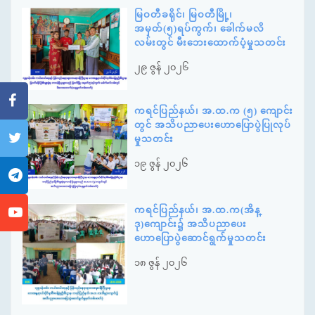
မြဝတီခရိုင်၊ မြဝတီမြို့၊
အမှတ်(၅)ရပ်ကွက်၊ ခေါက်မလိ
လမ်းတွင် မီးဘေးထောက်ပံ့မှုသတင်း
၂၉ ဇွန် ၂၀၂၆
ကရင်ပြည်နယ်၊ အ.ထ.က (၅) ကျောင်း
တွင် အသိပညာပေးဟောပြောပွဲပြုလုပ်
မှုသတင်း
၁၉ ဇွန် ၂၀၂၆
ကရင်ပြည်နယ်၊ အ.ထ.က(အိန္
ဒု)ကျောင်း၌ အသိပညာပေး
ဟောပြောပွဲဆောင်ရွက်မှုသတင်း
၁၈ ဇွန် ၂၀၂၆