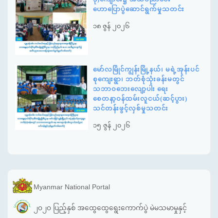
ဟောပြောပွဲဆောင်ရွက်မှုသတင်း
၁၈ ဇွန် ၂၀၂၆
မော်လမြိုင်ကျွန်းမြို့နယ်၊ မရဲ့အုန်းပင်
စုကျေးရွာ၊ ဘတ်စုံသုံးခန်းမတွင်
သဘာဝဘေးလျော့ပါး ရေး
စေတနာ့ဝန်ထမ်းလူငယ်(ဆင့်ပွား)
သင်တန်းဖွင့်လှစ်မှုသတင်း
၁၅ ဇွန် ၂၀၂၆
Myanmar National Portal
၂၀၂၀ ပြည့်နှစ် အထွေထွေရွေးကောက်ပွဲ မဲမသမာမှုနှင့်