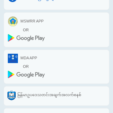
MSWRR APP
OR
MDA APP
OR
မြန်မာဥပဒေသတင်းအချက်အလက်စနစ်