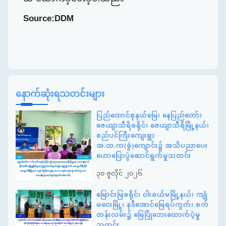
Source:DDM
နောက်ဆုံးရသတင်းများ
ပြည်ထောင်စုနယ်မြေ၊ နေပြည်တော်၊
ဇေယျာသီရိခရိုင်၊ ဇေယျာသီရိမြို့နယ်၊
စည်ပင်ကြီးကျေးရွာ
အ.ထ.က(ခွဲ)ကျောင်း၌ အသိပညာပေး
ဟောပြောပွဲဆောင်ရွက်မှုသတင်း
၃၀ ဇူလိုင် ၂၀၂၆
မြောင်းမြခရိုင်၊ ဝါးခယ်မမြို့နယ်၊ ကျုံ
မငေးမြို့၊ နဒီအောင်မြေရပ်ကွက်၊ စက်
တန်းလမ်း၌ မြေပြိုဘေးထောက်ပံ့မှု
သတင်း