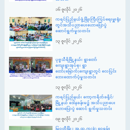
၁၆ ဇူလိုင် ၂၀၂၆
ကရင်ပြည်နယ်ဖွံ့ဖြိုးကြီးကြပ်ရေးမှူးရုံး
တွင်အသိပညာပေးဟောပြောပွဲ
ဆောင်ရွက်မှုသတင်း
၁၃ ဇူလိုင် ၂၀၂၆
ပုဗ္ဗသီရိမြို့နယ်၊ ရွာတော်
ကျေးရွာအုပ်စု၊ ရွာ
တော်(မြောက်)ကျေးရွာတွင် လေပြင်း
ဘေးထောက်ပံ့မှုသတင်း
၁၃ ဇူလိုင် ၂၀၂၆
ကရင်ပြည်နယ်၊ ကော့ကရိတ်ခရိုင်/
မြို့နယ် ဒေါနခန်းမ၌ အသိပညာပေး
ဟောပြောပွဲ ဆောင် ရွက်မှုသတင်း
၀၉ ဇူလိုင် ၂၀၂၆
မြဝတီမြို့၊ အ.ထ.က(ခွဲ) ဝှေ့ရှမ်း