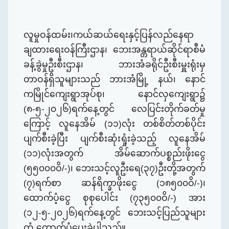
လူမှုဝန်ထမ်း၊ကယ်ဆယ်ရေးနှင့်ပြန်လည်နေရာ
ချထားရေးဝန်ကြီးဌာန၊ ဘေးအန္တရာယ်ဆိုင်ရာစီမံ
ခန့်ခွဲမှုဦးစီးဌာန၊ ဘားအံခရိုင်ဦးစီးမှူးရုံးမှ
တာဝန်ရှိသူများသည် ဘားအံမြို့ နယ်၊ ​နောင်
ကမြိုင်ကျေးရွာအုပ်စု၊ နောင်လှကျေးရွာ၌
(၈-၅-၂၀၂၆)ရက်နေ့တွင် လေပြင်းတိုက်ခတ်မှု
ကြောင့် လူနေအိမ် (၁၁)လုံး တစ်စိတ်တစ်ပိုင်း
ပျက်စီးခဲ့ပြီး ပျက်စီးဆုံးရှုံးခဲ့သည့် လူနေအိမ်
(၁၁)လုံးအတွက် အိမ်ဆောက်ပစ္စည်းဖိုးငွေ
(၅၅၀၀၀ဝိ/-)၊ ဘေးသင့်လူဦးရေ(၃၇)ဦးတို့အတွက်
(၇)ရက်စာ ဆန်ရိက္ခာဖိုးငွေ (၁၈၅၀၀ဝိ/-)၊
ထောက်ပံ့ငွေ စုစုပေါင်း (၇၃၅၀၀ဝိ/-) အား
(၁၂-၅-၂၀၂၆)ရက်နေ့တွင် ဘေးသင့်ပြည်သူများ
ထံ ထောက်ပံ့ပေးခဲ့
ပါသည်။