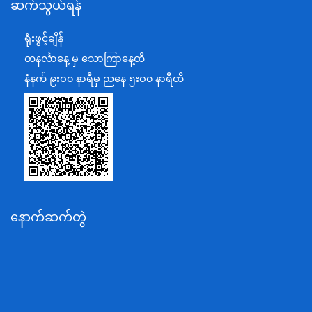
ဆက်သွယ်ရန်
စီမံကိန်း၊ဘဏ္ဍာရေးနှင့်စက်မှုဝန်ကြီးဌာန
ရင်းနှီးမြှုပ်နှံမှုနှင့် နိုင်ငံခြားစီးပွားဆက်သွယ်ရေးဝန်ကြီးဌာန
ရုံးဖွင့်ချိန်
အပြည်ပြည်ဆိုင်ရာပူးပေါင်းဆောင်ရွက်ရေးဝန်ကြီးဌာန
တနင်္လာနေ့ မှ သောကြာနေ့ထိ
ပြန်ကြားရေးဝန်ကြီးဌာန
နံနက် ၉းဝ၀ နာရီမှ ညနေ ၅းဝ၀ နာရီထိ
သာသနာရေးနှင့် ယဉ်ကျေးမှုဝန်ကြီးဌာန
စိုက်ပျိုးရေး၊မွေးမြူရေးနှင့်ဆည်မြောင်းဝန်ကြီးဌာန
ပို့ဆောင်ရေးနှင့်ဆက်သွယ်ရေးဝန်ကြီးဌာန
သယံဇာတနှင့်ပတ်ဝန်းကျင်ထိန်းသိမ်းရေးဝန်ကြီးဌာန
လျှပ်စစ်နှင့်စွမ်းအင်ဝန်ကြီးဌာန
နောက်ဆက်တွဲ
အလုပ်သမား၊လူဝင်မှုကြီးကြပ်ရေးနှင့်ပြည်သူ့အင်အား
ဝန်ကြီးဌာန
စီးပွားရေးနှင့်ကူးသန်းရောင်းဝယ်ရေးဝန်ကြီးဌာန
ပညာရေးဝန်ကြီးဌာန
ကျန်းမာရေးနှင့်အားကစားဝန်ကြီးဌာန