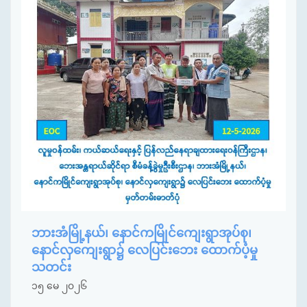
ဘားအံမြို့နယ်၊ နောင်ကမြိုင်ကျေးရွာအုပ်စု၊
နောင်လှကျေးရွာ၌ လေပြင်းဘေး ထောက်ပံ့မှု
သတင်း
၁၅ မေ ၂၀၂၆