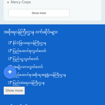
Mercy Corps
Show more
အစိုးရဝန်ကြီးဌာန ဝက်ဆိုဒ်များ
နိုင်ငံခြားရေးဝန်ကြီးဌာန
ပြည်ထောင်စုလွှတ်တော်
ပြည်သူ့လွှတ်တော်
အမျိုးသားလွှတ်တော်
ပြည်ထောင်စုအစိုးရအဖွဲ့ရုံးဝန်ကြီးဌာန
DDM
MOS
DSW
DOR
ပြည်ထဲရေးဝန်ကြီးဌာန
Show more
ကာကွယ်ရေးဝန်ကြီးဌာန
နယ်စပ်ရေးရာဝန်ကြီးဌာန