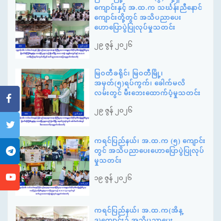
ကျောင်းနှင့် အ.ထ.က သင်္ဃန်းညီနောင်
ကျောင်းတို့တွင် အသိပညာပေး
ဟောပြောပွဲပြုလုပ်မှုသတင်း
၂၉ ဇွန် ၂၀၂၆
မြဝတီခရိုင်၊ မြဝတီမြို့၊
အမှတ်(၅)ရပ်ကွက်၊ ခေါက်မလိ
လမ်းတွင် မီးဘေးထောက်ပံ့မှုသတင်း
၂၉ ဇွန် ၂၀၂၆
ကရင်ပြည်နယ်၊ အ.ထ.က (၅) ကျောင်း
တွင် အသိပညာပေးဟောပြောပွဲပြုလုပ်
မှုသတင်း
၁၉ ဇွန် ၂၀၂၆
ကရင်ပြည်နယ်၊ အ.ထ.က(အိန္
ဒု)ကျောင်း၌ အသိပညာပေး