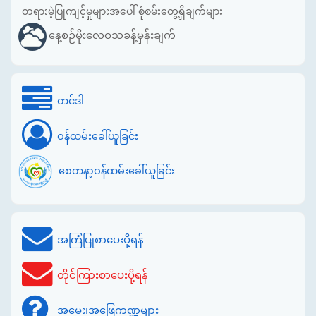
တရားမဲ့ပြုကျင့်မှုများအပေါ် စုံစမ်းတွေ့ရှိချက်များ
နေ့စဉ်မိုးလေဝသခန့်မှန်းချက်
တင်ဒါ
ဝန်ထမ်းခေါ်ယူခြင်း
စေတနာ့ဝန်ထမ်းခေါ်ယူခြင်း
အကြံပြုစာပေးပို့ရန်
တိုင်ကြားစာပေးပို့ရန်
အမေး၊အဖြေကဏ္ဍများ