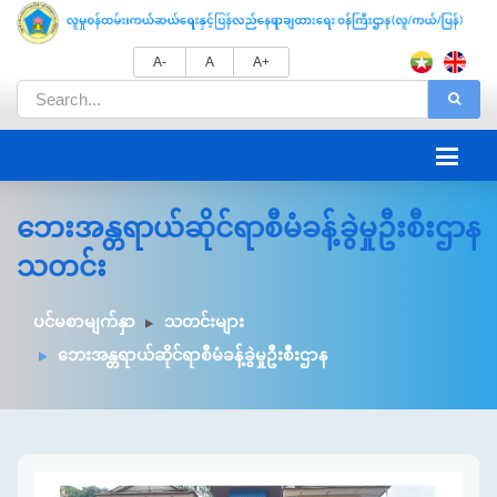
A-
A
A+
ဘေးအန္တရာယ်ဆိုင်ရာစီမံခန့်ခွဲမှုဦးစီးဌာန
သတင်း
ပင်မစာမျက်နှာ
သတင်းများ
ဘေးအန္တရာယ်ဆိုင်ရာစီမံခန့်ခွဲမှုဦးစီးဌာန