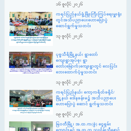
၁၆ ဇူလိုင် ၂၀၂၆
ကရင်ပြည်နယ်ဖွံ့ဖြိုးကြီးကြပ်ရေးမှူးရုံး
တွင်အသိပညာပေးဟောပြောပွဲ
ဆောင်ရွက်မှုသတင်း
၁၃ ဇူလိုင် ၂၀၂၆
ပုဗ္ဗသီရိမြို့နယ်၊ ရွာတော်
ကျေးရွာအုပ်စု၊ ရွာ
တော်(မြောက်)ကျေးရွာတွင် လေပြင်း
ဘေးထောက်ပံ့မှုသတင်း
၁၃ ဇူလိုင် ၂၀၂၆
ကရင်ပြည်နယ်၊ ကော့ကရိတ်ခရိုင်/
မြို့နယ် ဒေါနခန်းမ၌ အသိပညာပေး
ဟောပြောပွဲ ဆောင် ရွက်မှုသတင်း
၀၉ ဇူလိုင် ၂၀၂၆
မြဝတီမြို့၊ အ.ထ.က(ခွဲ) ဝှေ့ရှမ်း
ကျောင်းနှင့် အ.ထ.က သင်္ဃန်းညီနောင်