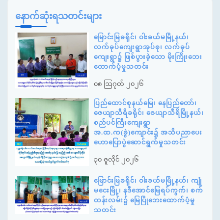
နောက်ဆုံးရသတင်းများ
မြောင်းမြခရိုင်၊ ဝါးခယ်မမြို့နယ်၊
လက်ခုပ်ကျေးရွာအုပ်စု၊ လက်ခုပ်
ကျေးရွာ၌ ဖြစ်ပွားခဲ့သော မိုးကြိုးဘေး
ထောက်ပံ့မှုသတင်း
၀၈ ဩဂုတ် ၂၀၂၆
ပြည်ထောင်စုနယ်မြေ၊ နေပြည်တော်၊
ဇေယျာသီရိခရိုင်၊ ဇေယျာသီရိမြို့နယ်၊
စည်ပင်ကြီးကျေးရွာ
အ.ထ.က(ခွဲ)ကျောင်း၌ အသိပညာပေး
ဟောပြောပွဲဆောင်ရွက်မှုသတင်း
၃၀ ဇူလိုင် ၂၀၂၆
မြောင်းမြခရိုင်၊ ဝါးခယ်မမြို့နယ်၊ ကျုံ
မငေးမြို့၊ နဒီအောင်မြေရပ်ကွက်၊ စက်
တန်းလမ်း၌ မြေပြိုဘေးထောက်ပံ့မှု
သတင်း