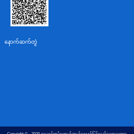
စိုက်ပျိုးရေး၊မွေးမြူရေးနှင့်ဆည်မြောင်းဝန်ကြီးဌာန
ပို့ဆောင်ရေးနှင့်ဆက်သွယ်ရေးဝန်ကြီးဌာန
သယံဇာတနှင့်ပတ်ဝန်းကျင်ထိန်းသိမ်းရေးဝန်ကြီးဌာန
လျှပ်စစ်နှင့်စွမ်းအင်ဝန်ကြီးဌာန
နောက်ဆက်တွဲ
အလုပ်သမား၊လူဝင်မှုကြီးကြပ်ရေးနှင့်ပြည်သူ့အင်အား
ဝန်ကြီးဌာန
စီးပွားရေးနှင့်ကူးသန်းရောင်းဝယ်ရေးဝန်ကြီးဌာန
ပညာရေးဝန်ကြီးဌာန
ကျန်းမာရေးနှင့်အားကစားဝန်ကြီးဌာန
ဆောက်လုပ်ရေးဝန်ကြီးဌာန
လူမူဝန်ထမ်း၊ကယ်ဆယ်ရေးနှင့်ပြန်လည်နေရာချထားရေး
ဝန်ကြီးဌာန
ဟိုတယ်နှင့်ခရီးသွားလာရေးဝန်ကြီးဌာန
တိုင်းရင်းသားလူမျိုးရေးရာဝန်ကြီးဌာန
Copyright © 2020 လူမူဝန်ထမ်း၊ကယ်ဆယ်ရေးနှင့်ပြန်လည်နေရာချထား