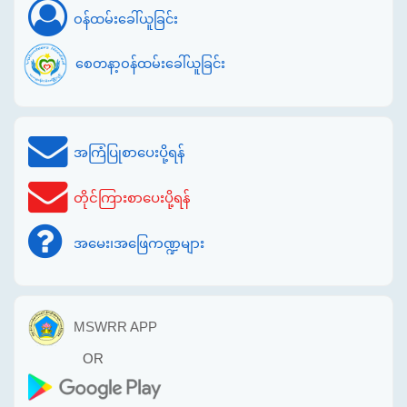
ဝန်ထမ်းခေါ်ယူခြင်း
စေတနာ့ဝန်ထမ်းခေါ်ယူခြင်း
အကြံပြုစာပေးပို့ရန်
တိုင်ကြားစာပေးပို့ရန်
အမေး၊အဖြေကဏ္ဍများ
MSWRR APP
OR