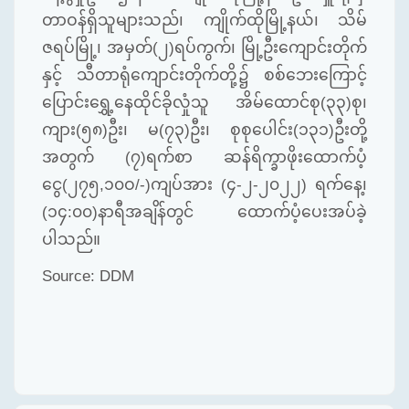
တာဝန်ရှိသူများသည်၊ ကျိုက်ထိုမြို့နယ်၊ သိမ်
ဇရပ်မြို့၊ အမှတ်(၂)ရပ်ကွက်၊ မြို့ဦးကျောင်းတိုက်
နှင့် သီတာရုံကျောင်းတိုက်တို့၌ စစ်ဘေးကြောင့်
ပြောင်းရွှေ့နေထိုင်ခိုလှုံသူ အိမ်ထောင်စု(၃၃)စု၊
ကျား(၅၈)ဦး၊ မ(၇၃)ဦး၊ စုစုပေါင်း(၁၃၁)ဦးတို့
အတွက် (၇)ရက်စာ ဆန်ရိက္ခာဖိုးထောက်ပံ့
ငွေ(၂၇၅,၁၀ဝ/-)ကျပ်အား (၄-၂-၂၀၂၂) ရက်နေ့၊
(၁၄:၀၀)နာရီအချိန်တွင် ထောက်ပံ့ပေးအပ်ခဲ့
ပါသည်။
Source: DDM