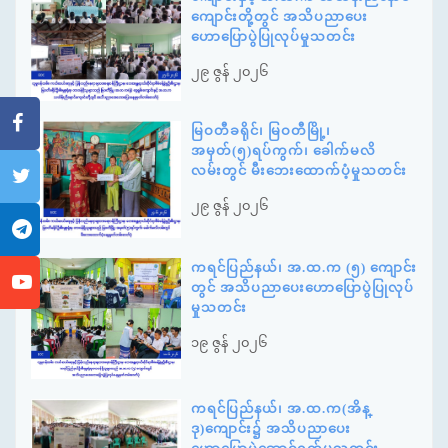
ကျောင်းတို့တွင် အသိပညာပေး
ဟောပြောပွဲပြုလုပ်မှုသတင်း
၂၉ ဇွန် ၂၀၂၆
မြဝတီခရိုင်၊ မြဝတီမြို့၊
အမှတ်(၅)ရပ်ကွက်၊ ခေါက်မလိ
လမ်းတွင် မီးဘေးထောက်ပံ့မှုသတင်း
၂၉ ဇွန် ၂၀၂၆
ကရင်ပြည်နယ်၊ အ.ထ.က (၅) ကျောင်း
တွင် အသိပညာပေးဟောပြောပွဲပြုလုပ်
မှုသတင်း
၁၉ ဇွန် ၂၀၂၆
ကရင်ပြည်နယ်၊ အ.ထ.က(အိန္
ဒု)ကျောင်း၌ အသိပညာပေး