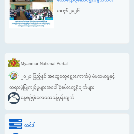
ဟောပြောပွဲဆောင်ရွက်မှုသတင်း
၁၈ ဇွန် ၂၀၂၆
Myanmar National Portal
၂၀၂၀ ပြည့်နှစ် အထွေထွေရွေးကောက်ပွဲ မဲမသမာမှုနှင့်
တရားမဲ့ပြုကျင့်မှုများအပေါ် စုံစမ်းတွေ့ရှိချက်များ
နေ့စဉ်မိုးလေဝသခန့်မှန်းချက်
တင်ဒါ