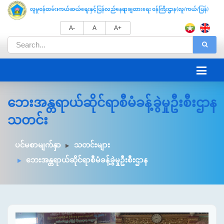
A-
A
A+
ဘေးအန္တရာယ်ဆိုင်ရာစီမံခန့်ခွဲမှုဦးစီးဌာန
သတင်း
ပင်မစာမျက်နှာ
သတင်းများ
ဘေးအန္တရာယ်ဆိုင်ရာစီမံခန့်ခွဲမှုဦးစီးဌာန