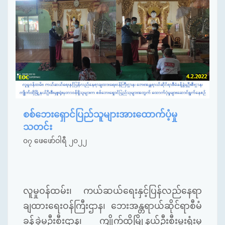
စစ်ဘေးရှောင်ပြည်သူများအားထောက်ပံ့မှု
သတင်း
၀၇ ဖေဖော်ဝါရီ ၂၀၂၂
လူမှုဝန်ထမ်း၊ ကယ်ဆယ်​ရေးနှင့်ပြန်လည်​နေရာ
ချထား​ရေးဝန်ကြီးဌာန၊ ​ဘေးအန္တရာယ်ဆိုင်ရာစီမံ
ခန့်ခွဲမှုဦးစီးဌာန၊ ကျိုက်ထိုမြို့နယ်ဦးစီးမှူးရုံးမှ