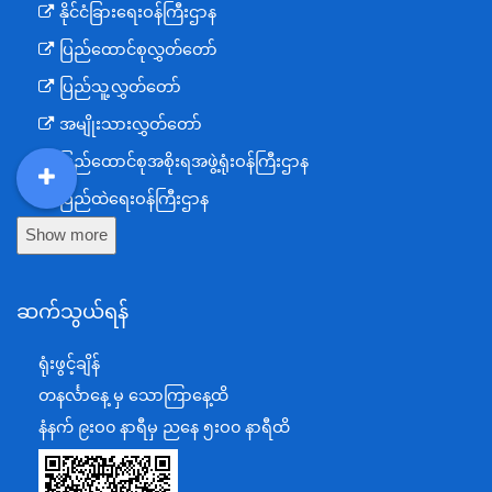
နိုင်ငံခြားရေးဝန်ကြီးဌာန
ပြည်ထောင်စုလွှတ်တော်
ပြည်သူ့လွှတ်တော်
အမျိုးသားလွှတ်တော်
ပြည်ထောင်စုအစိုးရအဖွဲ့ရုံးဝန်ကြီးဌာန
ပြည်ထဲရေးဝန်ကြီးဌာန
DDM
MOS
DSW
DOR
Show more
ကာကွယ်ရေးဝန်ကြီးဌာန
နယ်စပ်ရေးရာဝန်ကြီးဌာန
ဆက်သွယ်ရန်
စီမံကိန်း၊ဘဏ္ဍာရေးနှင့်စက်မှုဝန်ကြီးဌာန
ရင်းနှီးမြှုပ်နှံမှုနှင့် နိုင်ငံခြားစီးပွားဆက်သွယ်ရေးဝန်ကြီးဌာန
ရုံးဖွင့်ချိန်
အပြည်ပြည်ဆိုင်ရာပူးပေါင်းဆောင်ရွက်ရေးဝန်ကြီးဌာန
တနင်္လာနေ့ မှ သောကြာနေ့ထိ
ပြန်ကြားရေးဝန်ကြီးဌာန
နံနက် ၉းဝ၀ နာရီမှ ညနေ ၅းဝ၀ နာရီထိ
သာသနာရေးနှင့် ယဉ်ကျေးမှုဝန်ကြီးဌာန