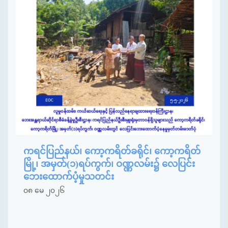
ကရင်ပြည်နယ်၊ ကော့ကရိတ်ခရိုင်၊ ကော့ကရိတ်
မြို့၊ အမှတ်(၁)ရပ်ကွက်၊ ဝဏ္ဏလမ်း၌ လေပြင်း
ဘေးထောက်ပံ့မှုသတင်း
၀၈ မေ ၂၀၂၆