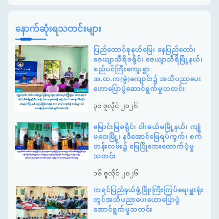
နောက်ဆုံးရသတင်းများ
ပြည်ထောင်စုနယ်မြေ၊ နေပြည်တော်၊
ဇေယျာသီရိခရိုင်၊ ဇေယျာသီရိမြို့နယ်၊
စည်ပင်ကြီးကျေးရွာ
အ.ထ.က(ခွဲ)ကျောင်း၌ အသိပညာပေး
ဟောပြောပွဲဆောင်ရွက်မှုသတင်း
၃၀ ဇူလိုင် ၂၀၂၆
မြောင်းမြခရိုင်၊ ဝါးခယ်မမြို့နယ်၊ ကျုံ
မငေးမြို့၊ နဒီအောင်မြေရပ်ကွက်၊ စက်
တန်းလမ်း၌ မြေပြိုဘေးထောက်ပံ့မှု
သတင်း
၁၆ ဇူလိုင် ၂၀၂၆
ကရင်ပြည်နယ်ဖွံ့ဖြိုးကြီးကြပ်ရေးမှူးရုံး
တွင်အသိပညာပေးဟောပြောပွဲ
ဆောင်ရွက်မှုသတင်း