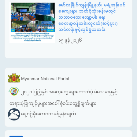
မော်လမြိုင်ကျွန်းမြို့နယ်၊ မရဲ့အုန်းပင်
စုကျေးရွာ၊ ဘတ်စုံသုံးခန်းမတွင်
သဘာဝဘေးလျော့ပါး ရေး
စေတနာ့ဝန်ထမ်းလူငယ်(ဆင့်ပွား)
သင်တန်းဖွင့်လှစ်မှုသတင်း
၁၅ ဇွန် ၂၀၂၆
Myanmar National Portal
၂၀၂၀ ပြည့်နှစ် အထွေထွေရွေးကောက်ပွဲ မဲမသမာမှုနှင့်
တရားမဲ့ပြုကျင့်မှုများအပေါ် စုံစမ်းတွေ့ရှိချက်များ
နေ့စဉ်မိုးလေဝသခန့်မှန်းချက်