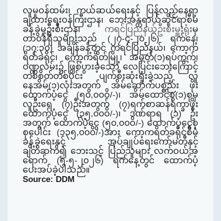
လူမှုဝန်ထမ်း၊ ကယ်ဆယ်ရေးနှင့် ပြန်လည်နေရာ
ချထားရေးဝန်ကြီးဌာန၊ ဘေးအန္တရာယ်ဆိုင်ရာစီမံ
ခန့်ခွဲမှုဦးစီးဌာန၊
ကရင်ပြည်နယ်ဦးစီးမှူးရုံး
မှ
တာဝန်ရှိသူများသည် (၂၇-၄-၂၀၂၆) ရက်နေ့၊
(၁၇:၃၀) အချိန်ခန့်တွင် ကရင်ပြည်နယ်၊ ကော့က
ရိတ်ခရိုင်၊ ကော့ကရိတ်မြို့၊ အမှတ်(၁)ရပ်ကွက်၊
ဝဏ္ဏလမ်း၌ ဖြစ်ပွားခဲ့သော လေပြင်းဘေးကြောင့်
တစ်စိတ်တစ်ပိုင်း ပျက်စီးဆုံးရှုံးခဲ့သည့် လူ
နေအိမ်(၁)လုံးအတွက် အိမ်ဆောက်ပစ္စည်း ဖိုး
ထောက်ပံ့
ငွေ (၅၀
,
၀၀ဝိ/-)၊ အိမ်ထောင်စု(၁)စုမှ
လူဦးရေ (၇)ဦးအတွက် (၇)ရက်စာဆန်ရိက္ခာဖိုး
ထောက်ပံ့
ငွေ (၃၅
,
၀၀ဝိ/-)၊ ဒဏ်ရာရ (၁) ဦး
အတွက် ထောက်ပံ့ငွေ (၅၀
,
၀၀ဝိ/-)
ထောက်ပံ့
ငွေစု
စုပေါင်း (၁၃၅
,
၀၀ဝိ/-)အား ကော့ကရိတ်ခရိုင်စီမံ
ခန့်ခွဲရေးနှင့် အုပ်ချုပ်ရေးကော်မတီနှင့်
ချိတ်ဆက်၍ ဘေးသင့် ပြည်သူများ လက်ဝယ်အ
ရောက် (၅-၅-၂၀၂၆) ရက်နေ့တွင် ထောက်ပံ့
ပေးအပ်ခဲ့ပါ
သည်။
Source: DDM