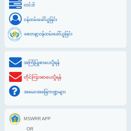
တင်ဒါ
ဝန်ထမ်းခေါ်ယူခြင်း
စေတနာ့ဝန်ထမ်းခေါ်ယူခြင်း
အကြံပြုစာပေးပို့ရန်
တိုင်ကြားစာပေးပို့ရန်
အမေး၊အဖြေကဏ္ဍများ
MSWRR APP
OR