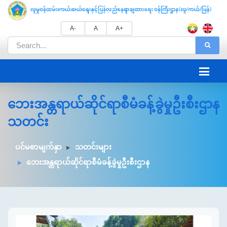
A-
A
A+
ဘေးအန္တရာယ်ဆိုင်ရာစီမံခန့်ခွဲမှုဦးစီးဌာန
သတင်း
ပင်မစာမျက်နှာ
သတင်းများ
ဘေးအန္တရာယ်ဆိုင်ရာစီမံခန့်ခွဲမှုဦးစီးဌာန