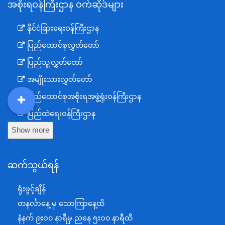
အစိုးရဝန်ကြီးဌာန ဝက်ဆိုဒ်များ
နိုင်ငံခြားရေးဝန်ကြီးဌာန
ပြည်ထောင်စုလွှတ်တော်
ပြည်သူ့လွှတ်တော်
အမျိုးသားလွှတ်တော်
ပြည်ထောင်စုအစိုးရအဖွဲ့ရုံးဝန်ကြီးဌာန
DDM
MOS
DSW
DOR
ပြည်ထဲရေးဝန်ကြီးဌာန
Show more
ကာကွယ်ရေးဝန်ကြီးဌာန
နယ်စပ်ရေးရာဝန်ကြီးဌာန
ဆက်သွယ်ရန်
စီမံကိန်း၊ဘဏ္ဍာရေးနှင့်စက်မှုဝန်ကြီးဌာန
ရင်းနှီးမြှုပ်နှံမှုနှင့် နိုင်ငံခြားစီးပွားဆက်သွယ်ရေးဝန်ကြီးဌာန
ရုံးဖွင့်ချိန်
အပြည်ပြည်ဆိုင်ရာပူးပေါင်းဆောင်ရွက်ရေးဝန်ကြီးဌာန
တနင်္လာနေ့ မှ သောကြာနေ့ထိ
ပြန်ကြားရေးဝန်ကြီးဌာန
နံနက် ၉းဝ၀ နာရီမှ ညနေ ၅းဝ၀ နာရီထိ