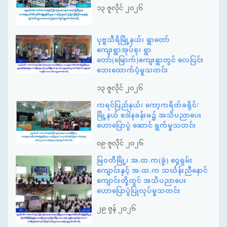
၁၃ ဇူလိုင် ၂၀၂၆
ပုဗ္ဗသီရိမြို့နယ်၊ ရွာတော်
ကျေးရွာအုပ်စု၊ ရွာ
တော်(မြောက်)ကျေးရွာတွင် လေပြင်း
ဘေးထောက်ပံ့မှုသတင်း
၁၃ ဇူလိုင် ၂၀၂၆
ကရင်ပြည်နယ်၊ ကော့ကရိတ်ခရိုင်/
မြို့နယ် ဒေါနခန်းမ၌ အသိပညာပေး
ဟောပြောပွဲ ဆောင် ရွက်မှုသတင်း
၀၉ ဇူလိုင် ၂၀၂၆
မြဝတီမြို့၊ အ.ထ.က(ခွဲ) ဝှေ့ရှမ်း
ကျောင်းနှင့် အ.ထ.က သင်္ဃန်းညီနောင်
ကျောင်းတို့တွင် အသိပညာပေး
ဟောပြောပွဲပြုလုပ်မှုသတင်း
၂၉ ဇွန် ၂၀၂၆