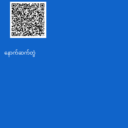
သာသနာရေးနှင့် ယဉ်ကျေးမှုဝန်ကြီးဌာန
စိုက်ပျိုးရေး၊မွေးမြူရေးနှင့်ဆည်မြောင်းဝန်ကြီးဌာန
ပို့ဆောင်ရေးနှင့်ဆက်သွယ်ရေးဝန်ကြီးဌာန
သယံဇာတနှင့်ပတ်ဝန်းကျင်ထိန်းသိမ်းရေးဝန်ကြီးဌာန
လျှပ်စစ်နှင့်စွမ်းအင်ဝန်ကြီးဌာန
နောက်ဆက်တွဲ
အလုပ်သမား၊လူဝင်မှုကြီးကြပ်ရေးနှင့်ပြည်သူ့အင်အား
ဝန်ကြီးဌာန
စီးပွားရေးနှင့်ကူးသန်းရောင်းဝယ်ရေးဝန်ကြီးဌာန
ပညာရေးဝန်ကြီးဌာန
ကျန်းမာရေးနှင့်အားကစားဝန်ကြီးဌာန
ဆောက်လုပ်ရေးဝန်ကြီးဌာန
လူမူဝန်ထမ်း၊ကယ်ဆယ်ရေးနှင့်ပြန်လည်နေရာချထားရေး
ဝန်ကြီးဌာန
ဟိုတယ်နှင့်ခရီးသွားလာရေးဝန်ကြီးဌာန