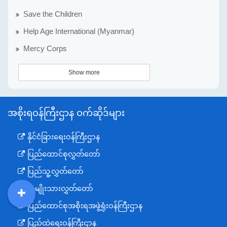
Save the Children
Help Age International (Myanmar)
Mercy Corps
Show more
အစိုးရဝန်ကြီးဌာန ဝက်ဆိုဒ်များ
နိုင်ငံခြားရေးဝန်ကြီးဌာန
ပြည်ထောင်စုလွှတ်တော်
ပြည်သူ့လွှတ်တော်
အမျိုးသားလွှတ်တော်
DDM
MOS
DSW
DOR
ပြည်ထောင်စုအစိုးရအဖွဲ့ရုံးဝန်ကြီးဌာန
ပြည်ထဲရေးဝန်ကြီးဌာန