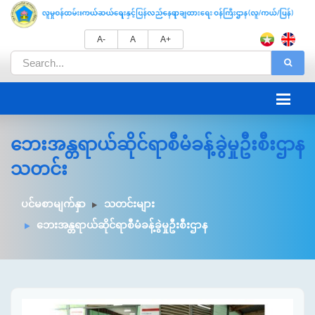
A-
A
A+
ဘေးအန္တရာယ်ဆိုင်ရာစီမံခန့်ခွဲမှုဦးစီးဌာန
သတင်း
ပင်မစာမျက်နှာ
သတင်းများ
ဘေးအန္တရာယ်ဆိုင်ရာစီမံခန့်ခွဲမှုဦးစီးဌာန