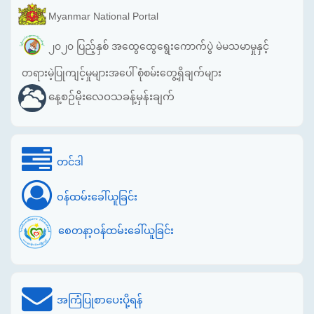
Myanmar National Portal
၂၀၂၀ ပြည့်နှစ် အထွေထွေရွေးကောက်ပွဲ မဲမသမာမှုနှင့်
တရားမဲ့ပြုကျင့်မှုများအပေါ် စုံစမ်းတွေ့ရှိချက်များ
နေ့စဉ်မိုးလေဝသခန့်မှန်းချက်
တင်ဒါ
ဝန်ထမ်းခေါ်ယူခြင်း
စေတနာ့ဝန်ထမ်းခေါ်ယူခြင်း
အကြံပြုစာပေးပို့ရန်