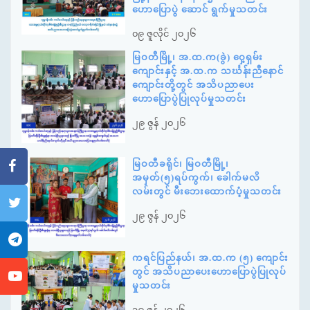
ဟောပြောပွဲ ဆောင် ရွက်မှုသတင်း
၀၉ ဇူလိုင် ၂၀၂၆
မြဝတီမြို့၊ အ.ထ.က(ခွဲ) ဝှေ့ရှမ်း
ကျောင်းနှင့် အ.ထ.က သင်္ဃန်းညီနောင်
ကျောင်းတို့တွင် အသိပညာပေး
ဟောပြောပွဲပြုလုပ်မှုသတင်း
၂၉ ဇွန် ၂၀၂၆
မြဝတီခရိုင်၊ မြဝတီမြို့၊
အမှတ်(၅)ရပ်ကွက်၊ ခေါက်မလိ
လမ်းတွင် မီးဘေးထောက်ပံ့မှုသတင်း
၂၉ ဇွန် ၂၀၂၆
ကရင်ပြည်နယ်၊ အ.ထ.က (၅) ကျောင်း
တွင် အသိပညာပေးဟောပြောပွဲပြုလုပ်
မှုသတင်း
၁၉ ဇွန် ၂၀၂၆