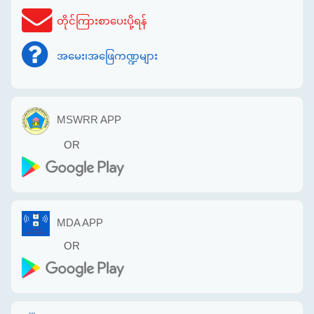
တိုင်ကြားစာပေးပို့ရန်
အမေး၊အဖြေကဏ္ဍများ
MSWRR APP
OR
MDA APP
OR