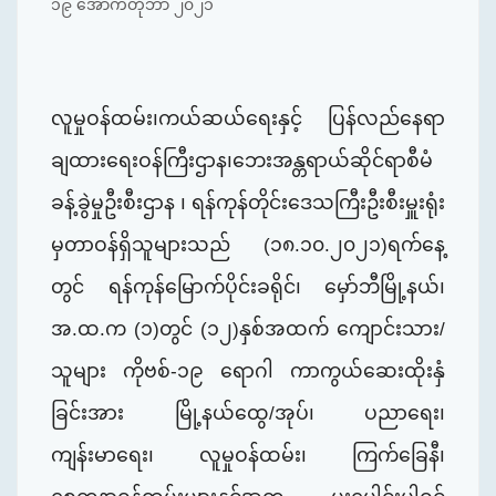
၁၉ အောက်တိုဘာ ၂၀၂၁
လူမှုဝန်ထမ်း၊ကယ်ဆယ်ရေးနှင့် ပြန်လည်နေရာ
ချထားရေးဝန်ကြီးဌာန၊
ဘေးအန္တရာယ်ဆိုင်ရာစီမံ
ခန့်ခွဲမှုဦးစီးဌာန ၊ ရန်ကုန်တိုင်းဒေသကြီးဦးစီးမှူးရုံး
မှတာဝန်ရှိသူများသည် (၁၈.၁၀.၂၀၂၁)ရက်နေ့
တွင် ရန်ကုန်‌‌မြောက်ပိုင်းခရိုင်၊ မှော်ဘီမြို့နယ်၊
အ.ထ.က (၁)တွင် (၁၂)နှစ်အထက် ကျောင်းသား/
သူများ ကိုဗစ်-၁၉ ရောဂါ ကာကွယ်ဆေးထိုးနှံ
ခြင်းအား မြို့နယ်ထွေ/အုပ်၊ ပညာရေး၊
ကျန်းမာရေး၊ လူမှုဝန်ထမ်း၊ ကြက်ခြေနီ၊