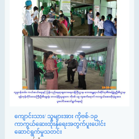
ကျောင်းသား/ သူများအား ကိုဗစ်-၁၉
ကာကွယ်ဆေးထိုးနှံရေးအတွက်ပူးပေါင်း
ဆောင်ရွက်မှုသတင်း