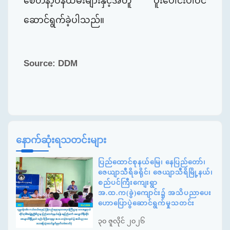
စေတနာ့ဝန်ထမ်းများနှင့်အတူ ပူးပေါင်းပါဝင်
ဆောင်ရွက်ခဲ့ပါသည်။
Source: DDM
နောက်ဆုံးရသတင်းများ
ပြည်ထောင်စုနယ်မြေ၊ နေပြည်တော်၊
ဇေယျာသီရိခရိုင်၊ ဇေယျာသီရိမြို့နယ်၊
စည်ပင်ကြီးကျေးရွာ
အ.ထ.က(ခွဲ)ကျောင်း၌ အသိပညာပေး
ဟောပြောပွဲဆောင်ရွက်မှုသတင်း
၃၀ ဇူလိုင် ၂၀၂၆