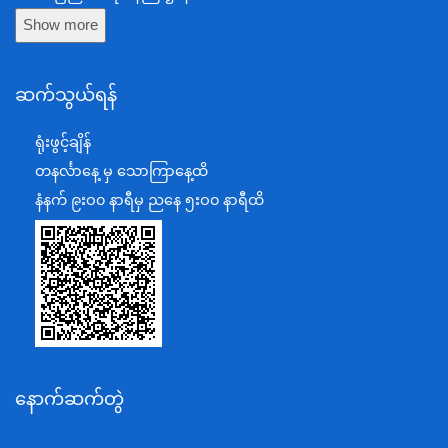
Show more
ကာကွယ်ရေးဝန်ကြီးဌာန
နယ်စပ်ရေးရာဝန်ကြီးဌာန
ဆက်သွယ်ရန်
စီမံကိန်း၊ဘဏ္ဍာရေးနှင့်စက်မှုဝန်ကြီးဌာန
ရင်းနှီးမြှုပ်နှံမှုနှင့် နိုင်ငံခြားစီးပွားဆက်သွယ်ရေးဝန်ကြီးဌာန
ရုံးဖွင့်ချိန်
အပြည်ပြည်ဆိုင်ရာပူးပေါင်းဆောင်ရွက်ရေးဝန်ကြီးဌာန
တနင်္လာနေ့ မှ သောကြာနေ့ထိ
ပြန်ကြားရေးဝန်ကြီးဌာန
နံနက် ၉းဝ၀ နာရီမှ ညနေ ၅းဝ၀ နာရီထိ
သာသနာရေးနှင့် ယဉ်ကျေးမှုဝန်ကြီးဌာန
စိုက်ပျိုးရေး၊မွေးမြူရေးနှင့်ဆည်မြောင်းဝန်ကြီးဌာန
ပို့ဆောင်ရေးနှင့်ဆက်သွယ်ရေးဝန်ကြီးဌာန
သယံဇာတနှင့်ပတ်ဝန်းကျင်ထိန်းသိမ်းရေးဝန်ကြီးဌာန
လျှပ်စစ်နှင့်စွမ်းအင်ဝန်ကြီးဌာန
နောက်ဆက်တွဲ
အလုပ်သမား၊လူဝင်မှုကြီးကြပ်ရေးနှင့်ပြည်သူ့အင်အား
ဝန်ကြီးဌာန