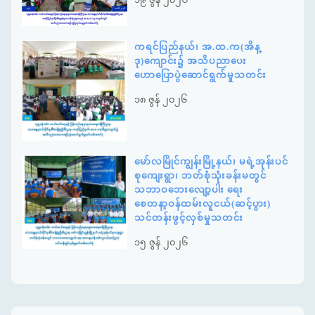
ကရင်ပြည်နယ်၊ အ.ထ.က(အိန္
ဒု)ကျောင်း၌ အသိပညာပေး
ဟောပြောပွဲဆောင်ရွက်မှုသတင်း
၁၈ ဇွန် ၂၀၂၆
မော်လမြိုင်ကျွန်းမြို့နယ်၊ မရဲ့အုန်းပင်
စုကျေးရွာ၊ ဘတ်စုံသုံးခန်းမတွင်
သဘာဝဘေးလျော့ပါး ရေး
စေတနာ့ဝန်ထမ်းလူငယ်(ဆင့်ပွား)
သင်တန်းဖွင့်လှစ်မှုသတင်း
၁၅ ဇွန် ၂၀၂၆