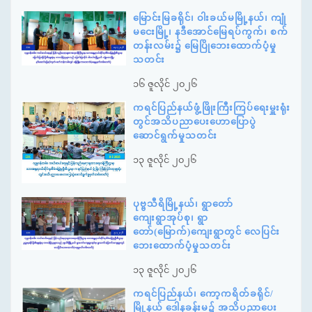
မြောင်းမြခရိုင်၊ ဝါးခယ်မမြို့နယ်၊ ကျုံ
မငေးမြို့၊ နဒီအောင်မြေရပ်ကွက်၊ စက်
တန်းလမ်း၌ မြေပြိုဘေးထောက်ပံ့မှု
သတင်း
၁၆ ဇူလိုင် ၂၀၂၆
ကရင်ပြည်နယ်ဖွံ့ဖြိုးကြီးကြပ်ရေးမှူးရုံး
တွင်အသိပညာပေးဟောပြောပွဲ
ဆောင်ရွက်မှုသတင်း
၁၃ ဇူလိုင် ၂၀၂၆
ပုဗ္ဗသီရိမြို့နယ်၊ ရွာတော်
ကျေးရွာအုပ်စု၊ ရွာ
တော်(မြောက်)ကျေးရွာတွင် လေပြင်း
ဘေးထောက်ပံ့မှုသတင်း
၁၃ ဇူလိုင် ၂၀၂၆
ကရင်ပြည်နယ်၊ ကော့ကရိတ်ခရိုင်/
မြို့နယ် ဒေါနခန်းမ၌ အသိပညာပေး