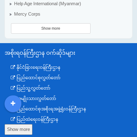
Help Age International (Myanmar)
Mercy Corps
Show more
အစိုးရဝန်ကြီးဌာန ဝက်ဆိုဒ်များ
နိုင်ငံခြားရေးဝန်ကြီးဌာန
ပြည်ထောင်စုလွှတ်တော်
ပြည်သူ့လွှတ်တော်
အမျိုးသားလွှတ်တော်
ပြည်ထောင်စုအစိုးရအဖွဲ့ရုံးဝန်ကြီးဌာန
DDM
MOS
DSW
DOR
ပြည်ထဲရေးဝန်ကြီးဌာန
Show more
ကာကွယ်ရေးဝန်ကြီးဌာန