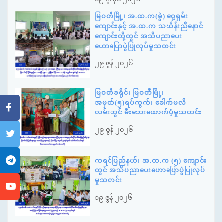
မြဝတီမြို့၊ အ.ထ.က(ခွဲ) ဝှေ့ရှမ်း
ကျောင်းနှင့် အ.ထ.က သင်္ဃန်းညီနောင်
ကျောင်းတို့တွင် အသိပညာပေး
ဟောပြောပွဲပြုလုပ်မှုသတင်း
၂၉ ဇွန် ၂၀၂၆
မြဝတီခရိုင်၊ မြဝတီမြို့၊
အမှတ်(၅)ရပ်ကွက်၊ ခေါက်မလိ
လမ်းတွင် မီးဘေးထောက်ပံ့မှုသတင်း
၂၉ ဇွန် ၂၀၂၆
ကရင်ပြည်နယ်၊ အ.ထ.က (၅) ကျောင်း
တွင် အသိပညာပေးဟောပြောပွဲပြုလုပ်
မှုသတင်း
၁၉ ဇွန် ၂၀၂၆