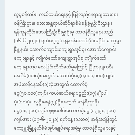
လူမှုဝန်ထမ်း၊
ကယ်ဆယ်ရေးနှင့်
ပြန်လည်နေရာချထားရေး
ဝန်ကြီးဌာန၊
ဘေး
အန္တရာယ်ဆိုင်ရာစီမံခန့်ခွဲမှုဦးစီးဌာန
၊
ရန်ကုန်တိုင်းဒေသကြီးဦးစီးမှူးရုံးမှ
တာဝန်ရှိသူများသည်
(
၁၆
-
၆
-
၂၀၂၁
)
ရက်နေ့တွင်
ရန်ကုန်တောင်ပိုင်းခရိုင်၊
ကော့မှူး
မြို့နယ်၊
အောက်ကျောင်းကျေးရွာအုပ်စု၊
အောက်ကျောင်း
ကျေးရွာနှင့်
ကျိုက်ထော်ကျေးရွာအုပ်စု၊ကျိုက်ထော်
ကျေးရွာတွင်
လေပြင်းတိုက်ခတ်မှုကြောင့်
ပြိုကျပျက်စီး
နေအိမ်
(
၁၀
)
လုံးအတွက်
ထောက်ပံ့ငွေ
(
၁
,
၁၀၀
,
၀၀ဝ
)
ကျပ်၊
အမိုးလန်နေအိမ်
(
၁
)
လုံးအတွက်
ထောက်ပံ့
ငွေ
(
၅၀
,
၀၀ဝ
)
ကျပ်၊
ကယ်ဆယ်
ရေးပစ္စည်း
(
၁၇
)
မျိုးပါ
ပုံး
(
၁၀
)
ပုံး၊
လူဦးရေ
(
၄၂
)
ဦးအတွက်
ဆန်ရိက္ခာဖိုး
ငွေ
(
၈၈
,
၂၀ဝ
)
ကျပ်၊
စုစုပေါင်းထောက်ပံ့ငွေ
(
၁
,
၂၃၈
,
၂၀ဝ
)
ကျပ်အား
(
၁၉
-
၆
-
၂၀၂၁
)
ရက်နေ့
(
၁၁
:
ဝဝ
)
နာရီအချိန်တွင်
ကော့မှူးမြို့နယ်စီမံအုပ်ချုပ်ရေးအဖွဲ့မှ
တာဝန်ရှိသူများ
နှင့်