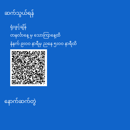
နယ်စပ်ရေးရာဝန်ကြီးဌာန
ဆက်သွယ်ရန်
စီမံကိန်း၊ဘဏ္ဍာရေးနှင့်စက်မှုဝန်ကြီးဌာန
ရင်းနှီးမြှုပ်နှံမှုနှင့် နိုင်ငံခြားစီးပွားဆက်သွယ်ရေးဝန်ကြီးဌာန
ရုံးဖွင့်ချိန်
အပြည်ပြည်ဆိုင်ရာပူးပေါင်းဆောင်ရွက်ရေးဝန်ကြီးဌာန
တနင်္လာနေ့ မှ သောကြာနေ့ထိ
ပြန်ကြားရေးဝန်ကြီးဌာန
နံနက် ၉းဝ၀ နာရီမှ ညနေ ၅းဝ၀ နာရီထိ
သာသနာရေးနှင့် ယဉ်ကျေးမှုဝန်ကြီးဌာန
စိုက်ပျိုးရေး၊မွေးမြူရေးနှင့်ဆည်မြောင်းဝန်ကြီးဌာန
ပို့ဆောင်ရေးနှင့်ဆက်သွယ်ရေးဝန်ကြီးဌာန
သယံဇာတနှင့်ပတ်ဝန်းကျင်ထိန်းသိမ်းရေးဝန်ကြီးဌာန
လျှပ်စစ်နှင့်စွမ်းအင်ဝန်ကြီးဌာန
နောက်ဆက်တွဲ
အလုပ်သမား၊လူဝင်မှုကြီးကြပ်ရေးနှင့်ပြည်သူ့အင်အား
ဝန်ကြီးဌာန
စီးပွားရေးနှင့်ကူးသန်းရောင်းဝယ်ရေးဝန်ကြီးဌာန
ပညာရေးဝန်ကြီးဌာန