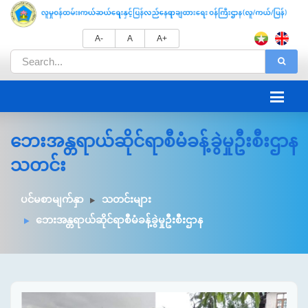
A-
A
A+
ဘေးအန္တရာယ်ဆိုင်ရာစီမံခန့်ခွဲမှုဦးစီးဌာန
သတင်း
ပင်မစာမျက်နှာ
သတင်းများ
ဘေးအန္တရာယ်ဆိုင်ရာစီမံခန့်ခွဲမှုဦးစီးဌာန