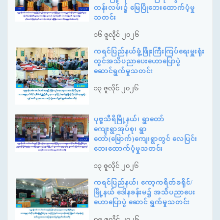
တန်းလမ်း၌ မြေပြိုဘေးထောက်ပံ့မှု
သတင်း
၁၆ ဇူလိုင် ၂၀၂၆
ကရင်ပြည်နယ်ဖွံ့ဖြိုးကြီးကြပ်ရေးမှူးရုံး
တွင်အသိပညာပေးဟောပြောပွဲ
ဆောင်ရွက်မှုသတင်း
၁၃ ဇူလိုင် ၂၀၂၆
ပုဗ္ဗသီရိမြို့နယ်၊ ရွာတော်
ကျေးရွာအုပ်စု၊ ရွာ
တော်(မြောက်)ကျေးရွာတွင် လေပြင်း
ဘေးထောက်ပံ့မှုသတင်း
၁၃ ဇူလိုင် ၂၀၂၆
ကရင်ပြည်နယ်၊ ကော့ကရိတ်ခရိုင်/
မြို့နယ် ဒေါနခန်းမ၌ အသိပညာပေး
ဟောပြောပွဲ ဆောင် ရွက်မှုသတင်း
၀၉ ဇူလိုင် ၂၀၂၆