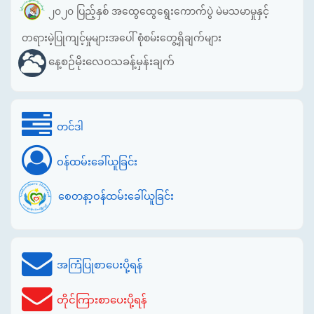
၂၀၂၀ ပြည့်နှစ် အထွေထွေရွေးကောက်ပွဲ မဲမသမာမှုနှင့်
တရားမဲ့ပြုကျင့်မှုများအပေါ် စုံစမ်းတွေ့ရှိချက်များ
နေ့စဉ်မိုးလေဝသခန့်မှန်းချက်
တင်ဒါ
ဝန်ထမ်းခေါ်ယူခြင်း
စေတနာ့ဝန်ထမ်းခေါ်ယူခြင်း
အကြံပြုစာပေးပို့ရန်
တိုင်ကြားစာပေးပို့ရန်