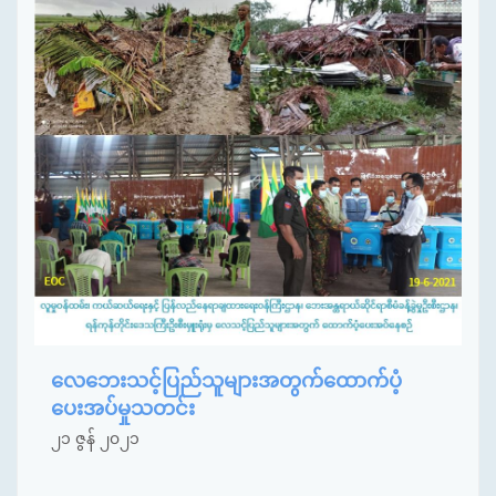
လေဘေးသင့်ပြည်သူများအတွက်ထောက်ပံ့
ပေးအပ်မှုသတင်း
၂၁ ဇွန် ၂၀၂၁