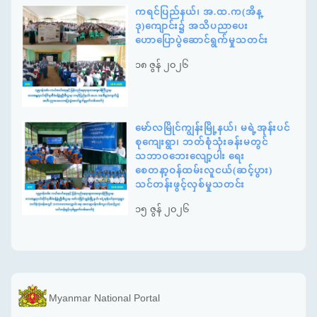
ကရင်ပြည်နယ်၊ အ.ထ.က(အိန္
ဒု)ကျောင်း၌ အသိပညာပေး
ဟောပြောပွဲဆောင်ရွက်မှုသတင်း
၁၈ ဇွန် ၂၀၂၆
မော်လမြိုင်ကျွန်းမြို့နယ်၊ မရဲ့အုန်းပင်
စုကျေးရွာ၊ ဘတ်စုံသုံးခန်းမတွင်
သဘာဝဘေးလျော့ပါး ရေး
စေတနာ့ဝန်ထမ်းလူငယ်(ဆင့်ပွား)
သင်တန်းဖွင့်လှစ်မှုသတင်း
၁၅ ဇွန် ၂၀၂၆
Myanmar National Portal