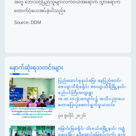
အတူ
ဘေးသင့်ပြည်သူများလက်ဝယ်အရောက်
သွားရောက်
ထောက်ပံ့ပေးအပ်ခဲ့ပါသည်။
Source:
DDM
နောက်ဆုံးရသတင်းများ
ပြည်ထောင်စုနယ်မြေ၊ နေပြည်တော်၊
ဇေယျာသီရိခရိုင်၊ ဇေယျာသီရိမြို့နယ်၊
စည်ပင်ကြီးကျေးရွာ
အ.ထ.က(ခွဲ)ကျောင်း၌ အသိပညာပေး
ဟောပြောပွဲဆောင်ရွက်မှုသတင်း
၃၀ ဇူလိုင် ၂၀၂၆
မြောင်းမြခရိုင်၊ ဝါးခယ်မမြို့နယ်၊ ကျုံ
မငေးမြို့၊ နဒီအောင်မြေရပ်ကွက်၊ စက်