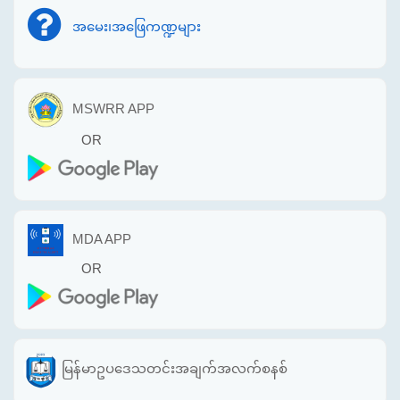
အမေး၊အဖြေကဏ္ဍများ
MSWRR APP
OR
MDA APP
OR
မြန်မာဥပဒေသတင်းအချက်အလက်စနစ်