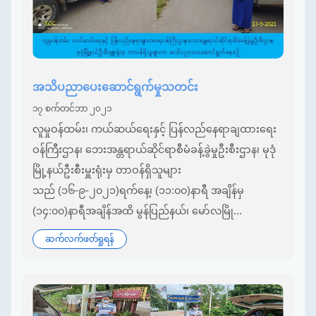
အသိပညာပေးဆောင်ရွက်မှုသတင်း
၁၇ စက်တင်ဘာ ၂၀၂၁
လူမှုဝန်ထမ်း၊ ကယ်ဆယ်ရေးနှင့် ပြန်လည်နေရာချထားရေး
ဝန်ကြီးဌာန၊ ဘေးအန္တရာယ်ဆိုင်ရာစီမံခန့်ခွဲမှုဦးစီးဌာန၊ မုဒုံ
မြို့နယ်ဦးစီးမှူးရုံးမှ တာဝန်ရှိသူများ
သည် (၁၆-၉-၂၀၂၁)ရက်နေ့၊ (၁၁:၀၀)နာရီ အချိန်မှ
(၁၄:၀၀)နာရီအချိန်အထိ မွန်ပြည်နယ်၊ မော်လမြို...
ဆက်လက်ဖတ်ရှုရန်