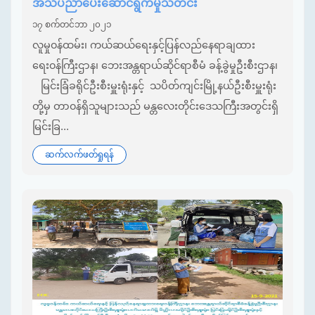
အသိပညာပေးဆောင်ရွက်မှုသတင်း
၁၇ စက်တင်ဘာ ၂၀၂၁
လူမှု၀န်ထမ်း၊ ကယ်ဆယ်ရေးနှင့်ပြန်လည်နေရာချထား
ရေး၀န်ကြီးဌာန၊ ဘေးအန္တရာယ်ဆိုင်ရာစီမံ ခန့်ခွဲမှုဦးစီးဌာန၊
မြင်းခြံခရိုင်ဦးစီးမှူးရုံးနှင့် သပိတ်ကျင်းမြို့နယ်ဦးစီးမှူးရုံး
တို့မှ တာ၀န်ရှိသူများသည် မန္တလေးတိုင်း‌ဒေသကြီးအတွင်းရှိ
မြင်းခြ...
ဆက်လက်ဖတ်ရှုရန်