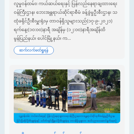
လူမှုဝန်ထမ်း၊ ကယ်ဆယ်ရေးနှင့် ပြန်လည်နေရာချထားရေး
ဝန်ကြီးဌာန၊ ဘေးအန္တရာယ်ဆိုင်ရာစီမံ ခန့်ခွဲမှုဦးစီးဌာန၊ သ
ထုံခရိုင်ဦးစီးမှူးရုံးမှ တာဝန်ရှိသူများသည်(၁၇-၉-၂၀၂၁)
ရက်နေ့၊(၁၀:၀၀)နာရီ အချိန်မှ (၁၂:၀၀)နာရီအချိန်ထိ
မွန်ပြည်နယ်၊ ပေါင်မြို့နယ်၊ က...
ဆက်လက်ဖတ်ရှုရန်