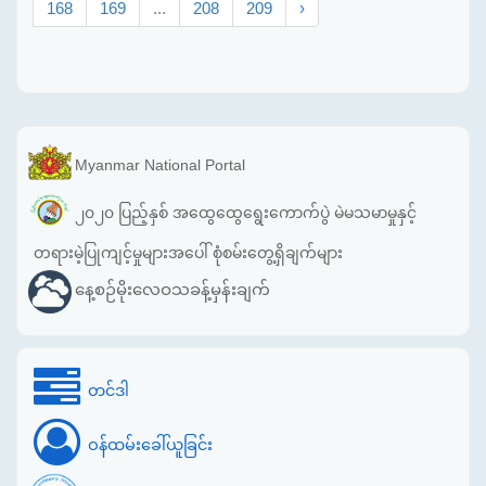
168
169
...
208
209
›
Myanmar National Portal
၂၀၂၀ ပြည့်နှစ် အထွေထွေရွေးကောက်ပွဲ မဲမသမာမှုနှင့်
တရားမဲ့ပြုကျင့်မှုများအပေါ် စုံစမ်းတွေ့ရှိချက်များ
နေ့စဉ်မိုးလေဝသခန့်မှန်းချက်
တင်ဒါ
ဝန်ထမ်းခေါ်ယူခြင်း