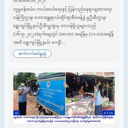
၁၆ စက်တင်ဘာ ၂၀၂၁
လူမှုဝန်ထမ်း၊ ကယ်ဆယ်ရေးနှင့် ပြန်လည်နေရာချထားရေး
ဝန်ကြီးဌာန၊ ဘေးအန္တရာယ်ဆိုင်ရာစီမံခန့်ခွဲ မှုဦးစီးဌာန၊
ရွှေကျင်မြို့နယ်ဦးစီးမှူးရုံးမှ တာဝန်ရှိသူများသည်
(၁၆-၉-၂၀၂၁)ရက်နေ့တွင် (၀၈:၀၀) အချိန်မှ (၁၁:၀၀)အချိန်
အထိ ရွှေကျင်မြို့နယ်၊ မကျီး...
ဆက်လက်ဖတ်ရှုရန်