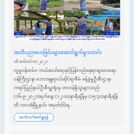
အသိပညာပေးခြင်းများဆောင်ရွက်မှုသတင်း
၁၆ စက်တင်ဘာ ၂၀၂၁
လူမှုဝန်ထမ်း၊ ကယ်ဆယ်ရေးနှင့်ပြန်လည်နေရာချထားရေး
ဝန်ကြီးဌာန၊ ဘေးအန္တရာယ်ဆိုင်ရာစီမံ ခန့်ခွဲမှုဦးစီးဌာန၊
ကရင်ပြည်နယ်ဦးစီးမှူးရုံးမှ တာဝန်ရှိသူများသည်
(၁၆-၉-၂၀၂၁)ရက်နေ့၊ (၁၂:၀၀)နာရီချိန်မှ (၁၅:၃၀)နာရီချိန်
ထိ ဘားအံမြို့နယ်၊ အမှတ်(၆)ရ...
ဆက်လက်ဖတ်ရှုရန်