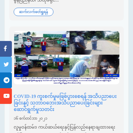
ဆက်လက်ဖတ်ရှုရန်
COVID-19 ကူးစက်မှုမဖြစ်ပွားစေရန် အသိပညာပေး
ခြင်းနှင့် သဘာဝဘေးအသိပညာပေးခြင်းများ
ဆောင်ရွက်မှုသတင်း
၁၆ စက်တင်ဘာ ၂၀၂၁
လူမှုဝန်ထမ်း၊ ကယ်ဆယ်ရေးနှင့်ပြန်လည်နေရာချထားရေး