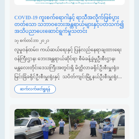
COVID-19 ကူးစက်ရောဂါနှင့် ရာသီအလိုက်ဖြစ်ပွား
တတ်သော သဘာဝဘေးအန္တရာယ်များနှင့်ပတ်သက်၍
အသိပညာပေးဆောင်ရွက်မှုသတင်း
၁၇ စက်တင်ဘာ ၂၀၂၁
လူမှုဝန်ထမ်း၊ ကယ်ဆယ်ရေးနှင့် ပြန်လည်နေရာချထားရေး
ဝန်ကြီးဌာန၊ ဘေးအန္တရာယ်ဆိုင်ရာ စီမံခန့်ခွဲမှုဦးစီးဌာန၊
မန္တလေးတိုင်း‌ဒေသကြီးအတွင်းရှိ မိတ္ထိလာခရိုင်ဦးစီးမှူးရုံး၊
မြင်းခြံခရိုင်ဦးစီးမှူးရုံးနှင့် သပိတ်ကျင်းမြို့နယ်ဦးစီးမှူးရုံး...
ဆက်လက်ဖတ်ရှုရန်