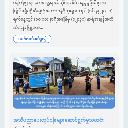
ဝန်ကြီးဌာန၊ ဘေးအန္တရာယ်ဆိုင်ရာစီမံ ခန့်ခွဲမှုဦးစီးဌာန၊
ပြည်ခရိုင်ဦးစီးမှူးရုံးမှ တာဝန်ရှိသူများသည် (၁၆-၉-၂၀၂၁)
ရက်နေ့တွင် (၁၀:၀၀) နာရီအချိန်မှ (၁၂:၃၀) နာရီအချိန်အထိ
သဲကုန်း မြို့နယ်...
ဆက်လက်ဖတ်ရှုရန်
အသိပညာပေးလုပ်ငန်းများဆောင်ရွက်မှုသတင်း