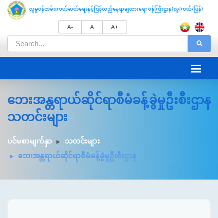
A-
A
A+
ဘေးအန္တရာယ်ဆိုင်ရာစီမံခန့်ခွဲမှုဦးစီးဌာန
သတင်းများ
ပင်မစာမျက်နှာ
သတင်းများ
ဘေးအန္တရာယ်ဆိုင်ရာစီမံခန့်ခွဲမှုဦးစီးဌာန