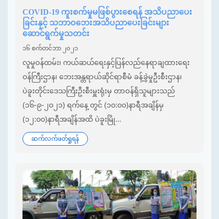
COVID-19 ကူးစက်မှုမဖြစ်ပွားစေရန် အသိပညာပေး
ခြင်းနှင့် သဘာဝဘေးအသိပညာပေးခြင်းများ
ဆောင်ရွက်မှုသတင်း
၁၆ စက်တင်ဘာ ၂၀၂၁
လူမှုဝန်ထမ်း၊ ကယ်ဆယ်ရေးနှင့်ပြန်လည်နေရာချထားရေး
ဝန်ကြီးဌာန၊ ဘေးအန္တရာယ်ဆိုင်ရာစီမံ ခန့်ခွဲမှုဦးစီးဌာန၊
ပဲခူးတိုင်းဒေသကြီးဦးစီးမှူးရုံးမှ တာဝန်ရှိသူများသည်
(၁၆-၉-၂၀၂၁) ရက်နေ့ တွင် (၁၀:၀၀)နာရီအချိန်မှ
(၁၂:၀၀)နာရီအချိန်အထိ ပဲခူးမြို...
ဆက်လက်ဖတ်ရှုရန်