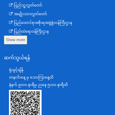
ပြည်သူ့လွှတ်တော်
အမျိုးသားလွှတ်တော်
ပြည်ထောင်စုအစိုးရအဖွဲ့ရုံးဝန်ကြီးဌာန
ပြည်ထဲရေးဝန်ကြီးဌာန
Show more
ကာကွယ်ရေးဝန်ကြီးဌာန
နယ်စပ်ရေးရာဝန်ကြီးဌာန
ဆက်သွယ်ရန်
စီမံကိန်း၊ဘဏ္ဍာရေးနှင့်စက်မှုဝန်ကြီးဌာန
ရင်းနှီးမြှုပ်နှံမှုနှင့် နိုင်ငံခြားစီးပွားဆက်သွယ်ရေးဝန်ကြီးဌာန
ရုံးဖွင့်ချိန်
အပြည်ပြည်ဆိုင်ရာပူးပေါင်းဆောင်ရွက်ရေးဝန်ကြီးဌာန
တနင်္လာနေ့ မှ သောကြာနေ့ထိ
ပြန်ကြားရေးဝန်ကြီးဌာန
နံနက် ၉းဝ၀ နာရီမှ ညနေ ၅းဝ၀ နာရီထိ
သာသနာရေးနှင့် ယဉ်ကျေးမှုဝန်ကြီးဌာန
စိုက်ပျိုးရေး၊မွေးမြူရေးနှင့်ဆည်မြောင်းဝန်ကြီးဌာန
ပို့ဆောင်ရေးနှင့်ဆက်သွယ်ရေးဝန်ကြီးဌာန