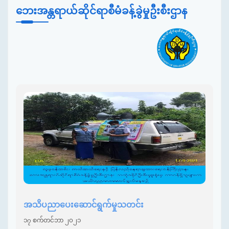
ဘေးအန္တရာယ်ဆိုင်ရာစီမံခန့်ခွဲမှုဦးစီးဌာန
အသိပညာပေးဆောင်ရွက်မှုသတင်း
၁၇ စက်တင်ဘာ ၂၀၂၁