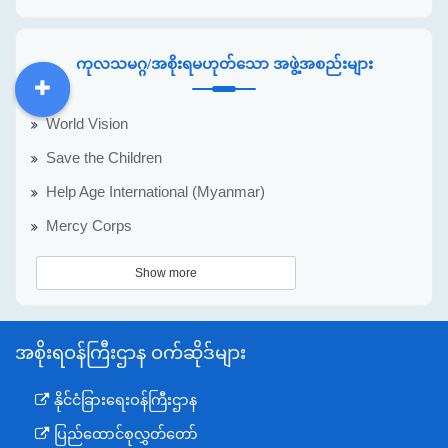
ကုလသမဂ္ဂ/အစိုးရမဟုတ်သော အဖွဲ့အစည်းများ
DDM
MOS
DSW
DOR
World Vision
Save the Children
Help Age International (Myanmar)
Mercy Corps
Show more
အစိုးရဝန်ကြီးဌာန ဝက်ဆိုဒ်များ
နိုင်ငံခြားရေးဝန်ကြီးဌာန
ပြည်ထောင်စုလွှတ်တော်