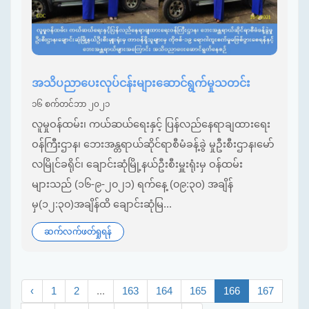
အသိပညာပေးလုပ်ငန်းများဆောင်ရွက်မှုသတင်း
၁၆ စက်တင်ဘာ ၂၀၂၁
လူမှုဝန်ထမ်း၊ ကယ်ဆယ်ရေးနှင့် ပြန်လည်နေရာချထားရေး
ဝန်ကြီးဌာန၊ ဘေးအန္တရာယ်ဆိုင်ရာစီမံခန့်ခွဲ မှုဦးစီးဌာန၊မော်
လမြိုင်ခရိုင်၊ ချောင်းဆုံမြို့နယ်ဦးစီးမှူးရုံးမှ ဝန်ထမ်း
များသည် (၁၆-၉-၂၀၂၁) ရက်နေ့ (၀၉:၃၀) အချိန်
မှ(၁၂:၃၀)အချိန်ထိ ချောင်းဆုံမြ...
ဆက်လက်ဖတ်ရှုရန်
‹
1
2
...
163
164
165
166
167