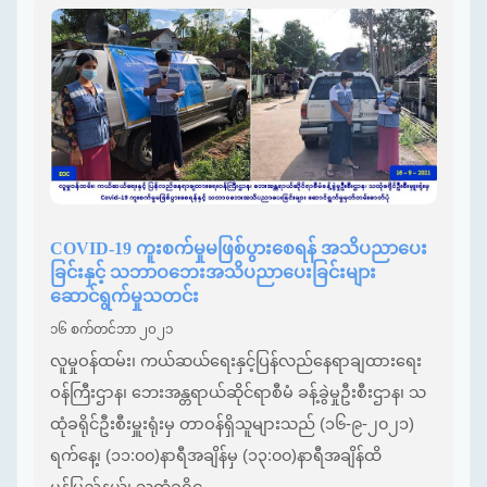
COVID-19 ကူးစက်မှုမဖြစ်ပွားစေရန် အသိပညာပေး
ခြင်းနှင့် သဘာဝဘေးအသိပညာပေးခြင်းများ
ဆောင်ရွက်မှုသတင်း
၁၆ စက်တင်ဘာ ၂၀၂၁
လူမှုဝန်ထမ်း၊ ကယ်ဆယ်ရေးနှင့်ပြန်လည်နေရာချထားရေး
ဝန်ကြီးဌာန၊ ဘေးအန္တရာယ်ဆိုင်ရာစီမံ ခန့်ခွဲမှုဦးစီးဌာန၊ သ
ထုံခရိုင်ဦးစီးမှူးရုံးမှ တာဝန်ရှိသူများသည် (၁၆-၉-၂၀၂၁)
ရက်နေ့၊ (၁၁:၀၀)နာရီအချိန်မှ (၁၃:၀၀)နာရီအချိန်ထိ
မွန်ပြည်နယ်၊ သထုံခရိုင...