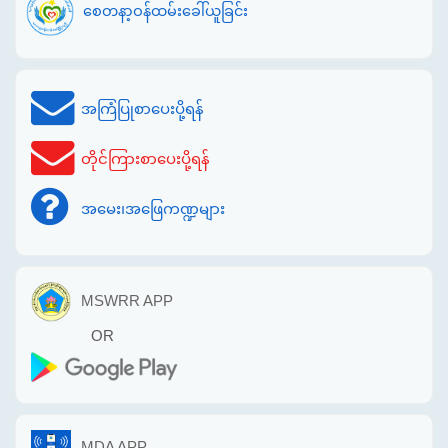
စေတနာ့ဝန်ထမ်းခေါ်ယူခြင်း
အကြံပြုစာပေးပို့ရန်
တိုင်ကြားစာပေးပို့ရန်
အမေး၊အဖြေကဏ္ဍများ
MSWRR APP
OR
MDA APP