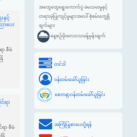
အထွေထွေရွေးကောက်ပွဲ မဲမသမာမှုနှင့်
တရားမဲ့ပြုကျင့်မှုများအပေါ် စုံစမ်းတွေ့ရှိ
ှင့်
ပညာပေး
ချက်များ
နေ့စဉ်မိုးလေဝသခန့်မှန်းချက်
ာ စီမံ
ြံ
တင်ဒါ
ဝန်ထမ်းခေါ်ယူခြင်း
စေတနာ့ဝန်ထမ်းခေါ်ယူခြင်း
ုင်ရာ
အကြံပြုစာပေးပို့ရန်
်ရာ စီမံ
ခြံ