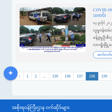
COVID-19 
သတင်း
၀၇ ဇူလိုင် ၂၀
လူမှုဝန်ထမ
ခန့်ခွဲမှုဦးစ
လားရှိုးမြိ
ဆက်လက်ဖတ
‹
1
2
...
195
196
197
198
199
DDM
MOS
DSW
DOR
အစိုးရဝန်ကြီးဌာန ဝက်ဆိုဒ်များ