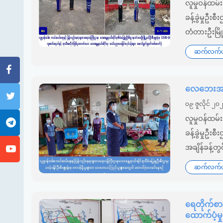
လူမှုဝန်ထမ
ခန့်ခွဲမှုဦး
တံတားဦးမြို
ဆက်လက်ဖတ
လေဘေးအတွ
၀၉ ဇူလိုင် ၂၀
လူမှုဝန်ထမ
ခန့်ခွဲမှုဦး
အချိန်ခန့်တွ
ဆက်လက်ဖတ
ရေတိုက်စား
ထောက်ပံ့မ