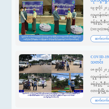
တိုက်ပွဲရှ
၀၉ ဇူလိုင် ၂၀
လူမှုဝန်ထမ
ခန့်ခွဲမှုဦး
(၁၀:၃၀)အချိန
ဆက်လက်ဖတ
COVID-19 
သတင်း
၀၈ ဇူလိုင် ၂၀
လူမှုဝန်ထမ
ခန့်ခွဲမှုဦးစ
လားရှိုးမြိ
ဆက်လက်ဖတ