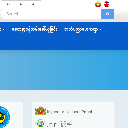
A-
A
A+
ဒ
စေတနာ့ဝန်ထမ်းခေါ်ယူခြင်း
အသိပညာပေးကဏ္ဍ
Myanmar National Portal
၂၀၂၀ ပြည့်နှစ်