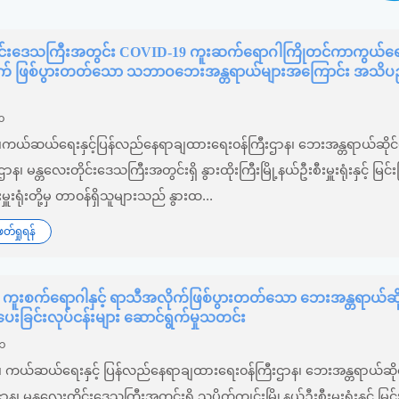
ုင်း‌ဒေသကြီးအတွင်း COVID-19 ကူးဆက်‌ရောဂါကြိုတင်ကာကွယ်ရေးန
က် ဖြစ်ပွားတတ်သော ‌သဘာဝဘေးအန္တရာယ်များအကြောင်း အသိ
၁
်း၊ကယ်ဆယ်ရေးနှင့်ပြန်လည်နေရာချထားရေး၀န်ကြီးဌာန၊ ဘေးအန္တရာယ်ဆိုင်ရ
ီးဌာန၊ မန္တလေးတိုင်း‌ဒေသကြီးအတွင်းရှိ နွားထိုးကြီးမြို့နယ်ဦးစီးမှူးရုံးနှင့် မြင်းခ
းမှူးရုံးတို့မှ တာ၀န်ရှိသူများသည် နွားထ...
်ရှုရန်
ကူးစက်ရောဂါနှင့် ရာသီအလိုက်ဖြစ်ပွားတတ်သော ဘေးအန္တရာယ်ဆိ
ခြင်းလုပ်ငန်းများ ဆောင်ရွက်မှုသတင်း
၂၁
်း၊ ကယ်ဆယ်ရေးနှင့် ပြန်လည်နေရာချထားရေး၀န်ကြီးဌာန၊ ဘေးအန္တရာယ်ဆိုင
ီးဌာန၊ မန္တလေးတိုင်း‌ဒေသကြီးအတွင်းရှိ သပိတ်ကျင်းမြို့နယ်ဦးစီးမှူးရုံးနှင့် မြင်း