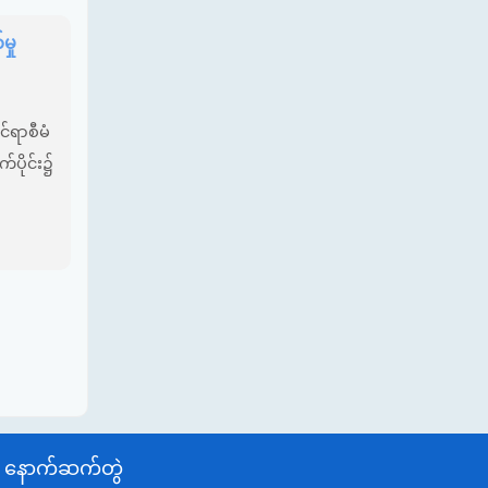
ှု
်ရာစီမံ
က်ပိုင်း၌
နောက်ဆက်တွဲ