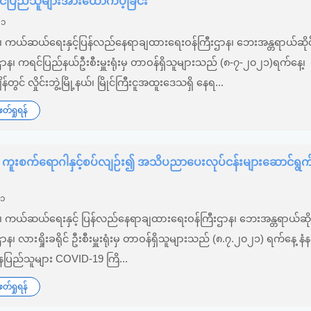
ောင်ပြည်သူများအားထောက်ပံ့ခြင်း
၂၁
်း၊ ကယ်ဆယ်ရေးနှင့်ပြန်လည်နေရာချထားရေးဝန်ကြီးဌာန၊ ဘေးအန္တရာယ်ဆိုင
စီးဌာန၊ ကရင်ပြည်နယ်ဦးစီးမှူးရုံးမှ တာဝန်ရှိသူများသည် (၈-၇-၂၀၂၁)ရက်နေ့၊
်တွင် လှိုင်းဘွဲ့မြို့နယ်၊ မြိုင်ကြီးငူအထူးဒေသရှိ နေရ...
်ရှုရန်
ကူးစက်ရောဂါနှင့်စပ်လျဉ်း၍ အသိပညာပေးလုပ်ငန်းများဆောင်ရွက်မ
၂၁
်း၊ ကယ်ဆယ်ရေးနှင့် ပြန်လည်နေရာချထားရေးဝန်ကြီးဌာန၊ ဘေးအန္တရာယ်ဆိုင
ီးဌာန၊ လားရှိုးခရိုင် ဦးစီးမှူးရုံးမှ တာဝန်ရှိသူများသည် (၈.၇.၂၀၂၁) ရက်နေ့ နံန
ု့နေပြည်သူများ COVID-19 ကြိ...
်ရှုရန်