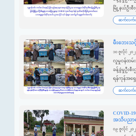
မြို့နယ်ဦးစီ
ဆက်လက်ဖတ
မီးဘေးသင့
၁၀ ဇူလိုင် ၂၀
လူမှုဝန်ထမ်
ခန့်ခွဲမှုဦး
ရန်ကုန်အရှေ့ပ
ဆက်လက်ဖတ
COVID-19 
အသိပညာပေး
၀၉ ဇူလိုင် ၂၀