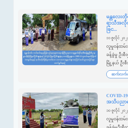
မန္တလေးတိ
ရာသီအလို
ခြင...
၁၁ ဇူလိုင် ၂၀၂
လူမှု၀န်ထမ
ခန့်ခွဲမှု ဦးစ
မြို့နယ် ဦးစီ
ဆက်လက်ဖတ
COVID-19 
အသိပညာပေး
၁၀ ဇူလိုင် ၂၀
လူမှု၀န်ထမ
ခန့်ခွဲမှုဦးစ