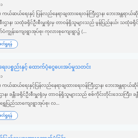
၂၁
်း၊ ကယ်ဆယ်ရေးနှင့် ပြန်လည်နေရာချထားရေးဝန်ကြီးဌာန၊ ဘေးအန္တရာယ်ဆို
ုဦးစီးဌာန၊ သထုံခရိုင်ဦးစီးမှူးရုံးမှ တာဝန်ရှိသူများသည် မွန်ပြည်နယ်၊ သထုံခရိုင
က်ပံကျွန်းကျေးရွာအုပ်စု၊ ကုလားစုကျေးရွာ၌ (...
်ရှုရန်
ပစ္စည်းနှင့် ထောက်ပံ့ငွေပေးအပ်မှုသတင်း
၂၁
်း၊ ကယ်ဆယ်ရေးနှင့်ပြန်လည်နေရာချထားရေးဝန်ကြီးဌာန၊ ဘေးအန္တရာယ်ဆိုင
စီးဌာန၊ ခန္တီးခရိုင်ဦးစီးမှူးရုံးမှ တာဝန်ရှိသူများသည် စစ်ကိုင်းတိုင်းဒေသကြီး၊ ခန္တီ
ယ်၊ ရွှေပြည်သာကျေးရွာအုပ်စု၊ လ...
်ရှုရန်