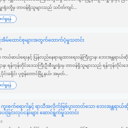
းမှူးရုံးတို့မှ တာ၀န်ရှိသူများသည် သပိတ်ကျင်...
်ရှုရန်
်အိမ်ထောင်စုများအတွက်ထောက်ပံ့မှုသတင်း
၂၁
း၊ ကယ်ဆယ်ရေးနှင့် ပြန်လည်နေရာချထားရေးဝန်ကြီးဌာန၊ ‌ဘေးအန္တရာယ်ဆိုင
စီးဌာန၊ ရန်ကုန်တိုင်းဒေသကြီးဦးစီးမှူးရုံးမှ တာဝန်ရှိသူများသည် ရန်ကုန်တိုင်း
ိုင်းခရိုင်၊ ပုဇွန်တောင်မြို့နယ်၊ အမှတ်...
်ရှုရန်
ကူးစက်ရောဂါနှင့် ရာသီအလိုက်ဖြစ်ပွားတတ်သော ဘေးအန္တရာယ်ဆိ
ခြင်းလုပ်ငန်းများ ဆောင်ရွက်မှုသတင်း
၂၁