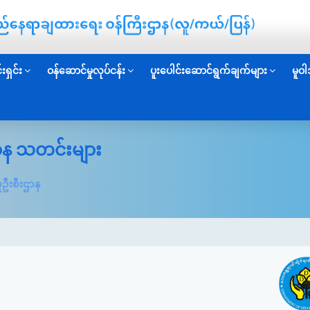
းရှင်း
ဝန်ဆောင်မှုလုပ်ငန်း
ပူးပေါင်းဆောင်ရွက်ချက်များ
မူဝါ
းဌာန သတင်းများ
ှုဦးစီးဌာန