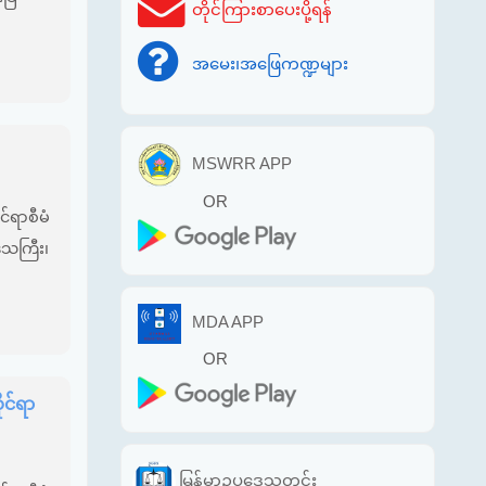
တိုင်ကြားစာပေးပို့ရန်
အမေး၊အဖြေကဏ္ဍများ
MSWRR APP
OR
်ရာစီမံ
ဒေသကြီး၊
MDA APP
OR
ုင်ရာ
မြန်မာဥပဒေသတင်း