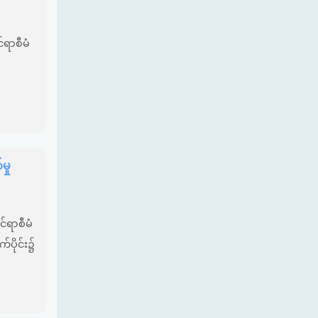
်ရာစီမံ
ှု
်ရာစီမံ
က်ပိုင်း၌