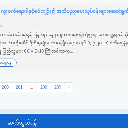
ကူးစက်ရောဂါနှင့်စပ်လျဉ်း၍ အသိပညာပေးလုပ်ငန်းများဆောင်ရွက်မ
၂၁
်း၊ ကယ်ဆယ်ရေးနှင့် ပြန်လည်နေရာချထားရေးဝန်ကြီးဌာန၊ ဘေးအန္တရာယ်ဆိုင
ီးဌာန၊ လားရှိုးခရိုင် ဦးစီးမှူးရုံးမှ တာဝန်ရှိသူများသည် (၇.၇.၂၀၂၁) ရက်နေ့ နံန
ု့နေ ပြည်သူများ COVID-19 ကြိုတင်ကာကွ...
်ရှုရန်
200
201
...
208
209
›
ဆက်သွယ်ရန်