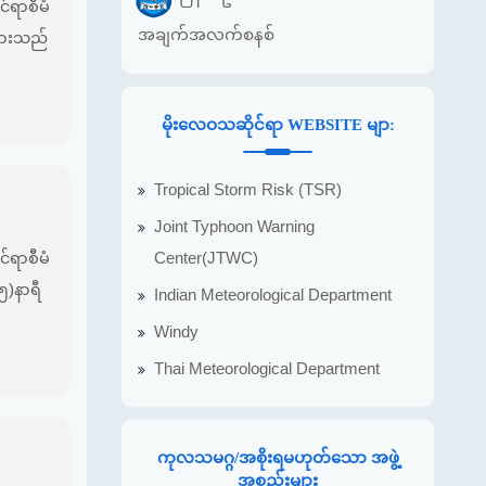
်ရာစီမံ
အချက်အလက်စနစ်
ူများသည်
မိုးလေဝသဆိုင်ရာ WEBSITE မျာ:
Tropical Storm Risk (TSR)
Joint Typhoon Warning
Center(JTWC)
်ရာစီမံ
၄၅)နာရီ
Indian Meteorological Department
Windy
Thai Meteorological Department
ကုလသမဂ္ဂ/အစိုးရမဟုတ်သော အဖွဲ့
အစည်းများ