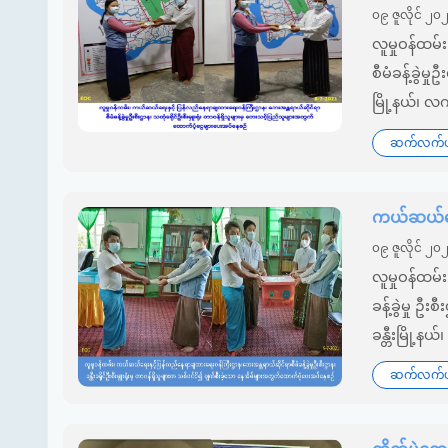
၀၉ ဇူလိုင် ၂၀
လူမှုဝန်ထမ
စီမံခန့်ခွဲမှ
မြို့နယ်၊ လ
ဆက်လက်ဖတ
ကယ်ဆယ်ရေး
၀၉ ဇူလိုင် ၂၀
လူမှုဝန်ထမ
ခန့်ခွဲမှု ဦး
ခန္တီးမြို့န
ဆက်လက်ဖတ