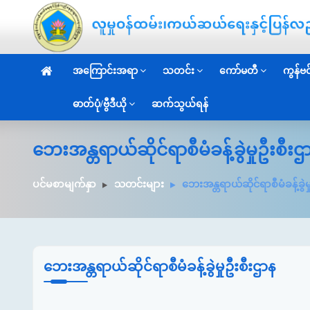
အကြောင်းအရာ
သတင်း
ကော်မတီ
ကွန်ဗင်
ဓာတ်ပုံ/ဗွီဒီယို
ဆက်သွယ်ရန်
ဘေးအန္တရာယ်ဆိုင်ရာစီမံခန့်ခွဲမှုဦးစီ
ပင်မစာမျက်နှာ
သတင်းများ
ဘေးအန္တရာယ်ဆိုင်ရာစီမံခန့်ခွဲမ
ဘေးအန္တရာယ်ဆိုင်ရာစီမံခန့်ခွဲမှုဦးစီးဌာန