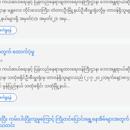
်း၊ ကယ်ဆယ်ရေးနှင့် ပြန်လည်နေရာချထားရေးဝန်ကြီးဌာန၊ ဘေးအန္တရာယ်ဆိုင
စီးဌာန၊ မန္တလေး တိုင်းဒေသကြီး၊ တံတားဦးမြို့နယ်ဦးစီးမှူးရုံးတို့မှ တာ၀န်ရှိသ
့နယ်များရှိ အမှတ်(၁)၊ အမှတ်(၂)၊ အမှ...
်ရှုရန်
က် ထောက်ပံ့မှု
၂၁
်း၊ ကယ်ဆယ်ရေးနှင့် ပြန်လည်နေရာချထားရေးဝန်ကြီးဌာန၊ ဘေးအန္တရာယ်ဆိုင
စီးဌာန၊ သထုံခရိုင်ဦးစီးမှူးရုံးမှ တာဝန်ရှိသူများသည် (၂-၇-၂၀၂၁)ရက်နေ့(၁၈:
င် မွန်ပြည်နယ် သထုံခရိုင်၊ သထုံမြို့နယ်...
်ရှုရန်
ပြီး ကမ်းပါးပြိုကျမှုကြောင့် ကြိုတင်ပြောင်းရွှေ့နေအိမ်များအတွက်
ှုသတင်း