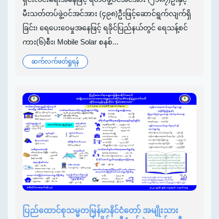
မီးသတ်တပ်ဖွဲ့ဝင်အင်အား (၄၉၈)ဦးဖြင့်ဆောင်ရွက်လျက်ရှိ
ခြင်း၊ ရေပေးဝေမှုအနေဖြင့် ရခိုင်ပြည်နယ်တွင် ရေသန့်စင်
ကား(၆)စီး၊ Mobile Solar စနစ်...
ဆက်လက်ဖတ်ရှုရန်
ပြည်ထောင်စုသမ္မတမြန်မာနိင်ငံတော် အမျိုးသား