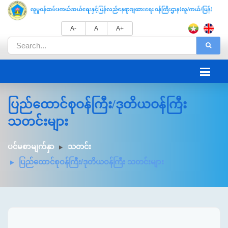
A-
A
A+
ပြည်ထောင်စုဝန်ကြီး/ဒုတိယဝန်ကြီး
သတင်းများ
ပင်မစာမျက်နှာ
သတင်း
ပြည်ထောင်စုဝန်ကြီး/ဒုတိယဝန်ကြီး သတင်းများ