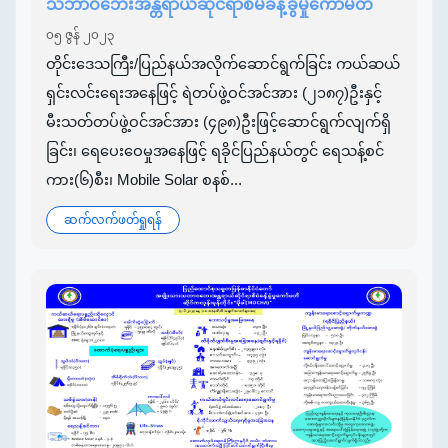
သဘာဝဘေးအန္တရာယ်ဆိုင်ရာစီမံခန့်ခွဲမှုကော်မတီ
၀၅ ဇွန် ၂၀၂၃
တိုင်းဒေသကြီး/ပြည်နယ်အလိုက်ဆောင်ရွက်ခြင်း ကယ်ဆယ်
ရှင်းလင်းရေးအနေဖြင့် ရဲတပ်ဖွဲ့ဝင်အင်အား (၂၁၈၇)ဦးနှင့်
မီးသတ်တပ်ဖွဲ့ဝင်အင်အား (၄၉၈)ဦးဖြင့်ဆောင်ရွက်လျက်ရှိ
ခြင်း၊ ရေပေးဝေမှုအနေဖြင့် ရခိုင်ပြည်နယ်တွင် ရေသန့်စင်
ကား(၆)စီး၊ Mobile Solar စနစ်...
ဆက်လက်ဖတ်ရှုရန်