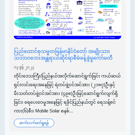
ပြည်ထောင်စုသမ္မတမြန်မာနိင်ငံတော် အမျိုးသား
သဘာဝဘေးအန္တရာယ်ဆိုင်ရာစီမံခန့်ခွဲမှုကော်မတီ
၀၃ ဇွန် ၂၀၂၃
တိုင်းဒေသကြီး/ပြည်နယ်အလိုက်ဆောင်ရွက်ခြင်း ကယ်ဆယ်
ရှင်းလင်းရေးအနေဖြင့် ရဲတပ်ဖွဲ့ဝင်အင်အား (၂၁၈၇)ဦးနှင့်
မီးသတ်တပ်ဖွဲ့ဝင်အင်အား (၄၉၈)ဦးဖြင့်ဆောင်ရွက်လျက်ရှိ
ခြင်း၊ ရေပေးဝေမှုအနေဖြင့် ရခိုင်ပြည်နယ်တွင် ရေသန့်စင်
ကား(၆)စီး၊ Mobile Solar စနစ်...
ဆက်လက်ဖတ်ရှုရန်