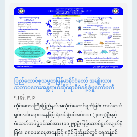
ပြည်ထောင်စုသမ္မတမြန်မာနိင်ငံတော် အမျိုးသား
သဘာဝဘေးအန္တရာယ်ဆိုင်ရာစီမံခန့်ခွဲမှုကော်မတီ
၀၂ ဇွန် ၂၀၂၃
တိုင်းဒေသကြီး/ပြည်နယ်အလိုက်ဆောင်ရွက်ခြင်း ကယ်ဆယ်
ရှင်းလင်းရေးအနေဖြင့် ရဲတပ်ဖွဲ့ဝင်အင်အား (၂၁၈၇)ဦးနှင့်
မီးသတ်တပ်ဖွဲ့ဝင်အင်အား (၁၁၂၅)ဦးဖြင့်ဆောင်ရွက်လျက်ရှိ
ခြင်း၊ ရေပေးဝေမှုအနေဖြင့် ရခိုင်ပြည်နယ်တွင် ရေသန့်စင်