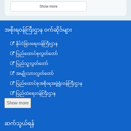
Show more
အစိုးရဝန်ကြီးဌာန ဝက်ဆိုဒ်များ
နိုင်ငံခြားရေးဝန်ကြီးဌာန
ပြည်ထောင်စုလွှတ်တော်
ပြည်သူ့လွှတ်တော်
အမျိုးသားလွှတ်တော်
ပြည်ထောင်စုအစိုးရအဖွဲ့ရုံးဝန်ကြီးဌာန
ပြည်ထဲရေးဝန်ကြီးဌာန
Show more
ကာကွယ်ရေးဝန်ကြီးဌာန
နယ်စပ်ရေးရာဝန်ကြီးဌာန
ဆက်သွယ်ရန်
စီမံကိန်း၊ဘဏ္ဍာရေးနှင့်စက်မှုဝန်ကြီးဌာန