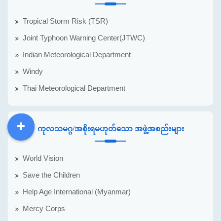
Tropical Storm Risk (TSR)
Joint Typhoon Warning Center(JTWC)
Indian Meteorological Department
Windy
Thai Meteorological Department
ကုလသမဂ္ဂ/အစိုးရမဟုတ်သော အဖွဲ့အစည်းများ
DDM
MOS
DSW
DOR
World Vision
Save the Children
Help Age International (Myanmar)
Mercy Corps