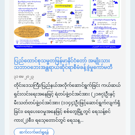
ပြည်ထောင်စုသမ္မတမြန်မာနိင်ငံတော် အမျိုးသား
သဘာဝဘေးအန္တရာယ်ဆိုင်ရာစီမံခန့်ခွဲမှုကော်မတီ
၃၁ မေ ၂၀၂၃
တိုင်းဒေသကြီး/ပြည်နယ်အလိုက်ဆောင်ရွက်ခြင်း ကယ်ဆယ်
ရှင်းလင်းရေးအနေဖြင့် ရဲတပ်ဖွဲ့ဝင်အင်အား (၂၁၈၇)ဦးနှင့်
မီးသတ်တပ်ဖွဲ့ဝင်အင်အား (၁၁၄၄)ဦးဖြင့်ဆောင်ရွက်လျက်ရှိ
ခြင်း၊ ရေပေးဝေမှုအနေဖြင့် စစ်တွေမြို့တွင် ရေသန့်စင်
ကား(၂)စီး၊ ရသေ့တောင်တွင် ရေသန့...
ဆက်လက်ဖတ်ရှုရန်