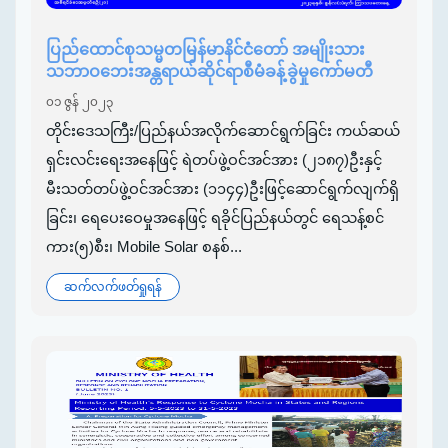
ပြည်ထောင်စုသမ္မတမြန်မာနိင်ငံတော် အမျိုးသား
သဘာဝဘေးအန္တရာယ်ဆိုင်ရာစီမံခန့်ခွဲမှုကော်မတီ
၀၁ ဇွန် ၂၀၂၃
တိုင်းဒေသကြီး/ပြည်နယ်အလိုက်ဆောင်ရွက်ခြင်း ကယ်ဆယ်
ရှင်းလင်းရေးအနေဖြင့် ရဲတပ်ဖွဲ့ဝင်အင်အား (၂၁၈၇)ဦးနှင့်
မီးသတ်တပ်ဖွဲ့ဝင်အင်အား (၁၁၄၄)ဦးဖြင့်ဆောင်ရွက်လျက်ရှိ
ခြင်း၊ ရေပေးဝေမှုအနေဖြင့် ရခိုင်ပြည်နယ်တွင် ရေသန့်စင်
ကား(၅)စီး၊ Mobile Solar စနစ်...
ဆက်လက်ဖတ်ရှုရန်