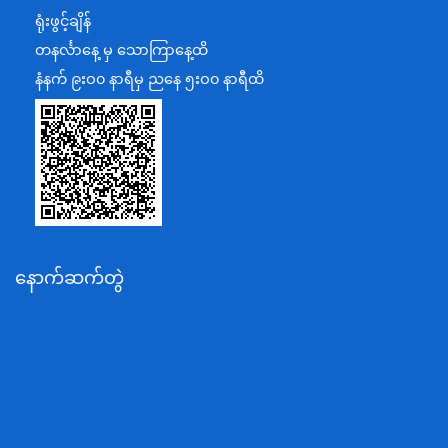
ရင်းနှီးမြှုပ်နှံမှုနှင့် နိုင်ငံခြားစီးပွားဆက်သွယ်ရေးဝန်ကြီးဌာန
ရုံးဖွင့်ချိန်
အပြည်ပြည်ဆိုင်ရာပူးပေါင်းဆောင်ရွက်ရေးဝန်ကြီးဌာန
တနင်္လာနေ့ မှ သောကြာနေ့ထိ
ပြန်ကြားရေးဝန်ကြီးဌာန
နံနက် ၉းဝ၀ နာရီမှ ညနေ ၅းဝ၀ နာရီထိ
သာသနာရေးနှင့် ယဉ်ကျေးမှုဝန်ကြီးဌာန
စိုက်ပျိုးရေး၊မွေးမြူရေးနှင့်ဆည်မြောင်းဝန်ကြီးဌာန
ပို့ဆောင်ရေးနှင့်ဆက်သွယ်ရေးဝန်ကြီးဌာန
သယံဇာတနှင့်ပတ်ဝန်းကျင်ထိန်းသိမ်းရေးဝန်ကြီးဌာန
လျှပ်စစ်နှင့်စွမ်းအင်ဝန်ကြီးဌာန
နောက်ဆက်တွဲ
အလုပ်သမား၊လူဝင်မှုကြီးကြပ်ရေးနှင့်ပြည်သူ့အင်အား
ဝန်ကြီးဌာန
စီးပွားရေးနှင့်ကူးသန်းရောင်းဝယ်ရေးဝန်ကြီးဌာန
ပညာရေးဝန်ကြီးဌာန
ကျန်းမာရေးနှင့်အားကစားဝန်ကြီးဌာန
ဆောက်လုပ်ရေးဝန်ကြီးဌာန