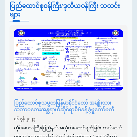
ပြည်ထောင်စုဝန်ကြီး/ဒုတိယဝန်ကြီး သတင်း
များ
ပြည်ထောင်စုသမ္မတမြန်မာနိင်ငံတော် အမျိုးသား
သဘာဝဘေးအန္တရာယ်ဆိုင်ရာစီမံခန့်ခွဲမှုကော်မတီ
၀၆ ဇွန် ၂၀၂၃
တိုင်းဒေသကြီး/ပြည်နယ်အလိုက်ဆောင်ရွက်ခြင်း ကယ်ဆယ်
ရှင်းလင်းရေးအနေဖြင့် ရဲတပ်ဖွဲ့ဝင်အင်အား (၂၁၈၇)ဦးနှင့်