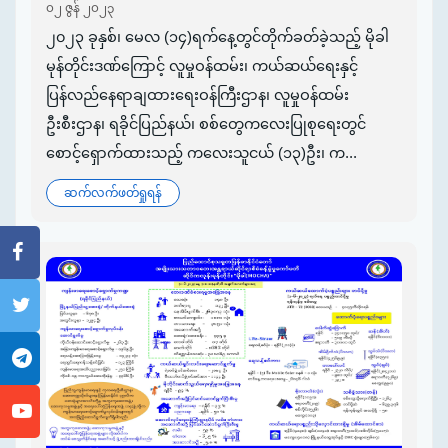
၀၂ ဇွန် ၂၀၂၃
၂၀၂၃ ခုနှစ်၊ မေလ (၁၄)ရက်နေ့တွင်တိုက်ခတ်ခဲ့သည့် မိုခါ
မုန်တိုင်းဒဏ်ကြောင့် လူမှုဝန်ထမ်း၊ ကယ်ဆယ်ရေးနှင့်
ပြန်လည်နေရာချထားရေးဝန်ကြီးဌာန၊ လူမှုဝန်ထမ်း
ဦးစီးဌာန၊ ရခိုင်ပြည်နယ်၊ စစ်တွေကလေးပြုစုရေးတွင်
စောင့်ရှောက်ထားသည့် ကလေးသူငယ် (၁၃)ဦး၊ က...
ဆက်လက်ဖတ်ရှုရန်