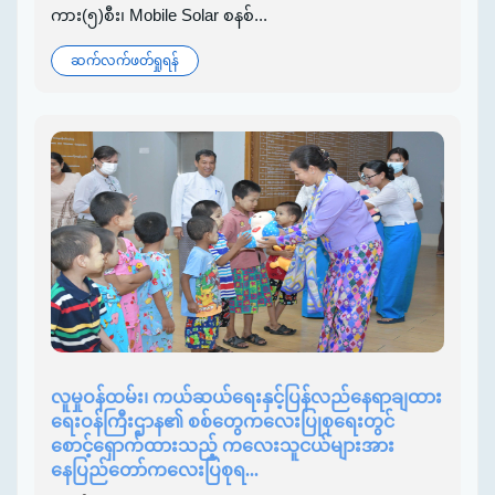
ကား(၅)စီး၊ Mobile Solar စနစ်...
ဆက်လက်ဖတ်ရှုရန်
လူမှုဝန်ထမ်း၊ ကယ်ဆယ်ရေးနှင့်ပြန်လည်နေရာချထား
ရေးဝန်ကြီးဌာန၏ စစ်တွေကလေးပြုစုရေးတွင်
စောင့်ရှောက်ထားသည့် ကလေးသူငယ်များအား
နေပြည်တော်ကလေးပြစုရ...