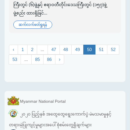
ကြီးတွင် (၆)ဖွဲ့နှင့် ဧရာဝတီတိုင်းဒေသကြီးတွင် (၁၅၇)ဖွဲ့
ဖွဲ့စည်း ထားရှိခြင်...
ဆက်လက်ဖတ်ရှုရန်
‹
1
2
...
47
48
49
50
51
52
53
...
85
86
›
Myanmar National Portal
၂၀၂၀ ပြည့်နှစ် အထွေထွေရွေးကောက်ပွဲ မဲမသမာမှုနှင့်
တရားမဲ့ပြုကျင့်မှုများအပေါ် စုံစမ်းတွေ့ရှိချက်များ