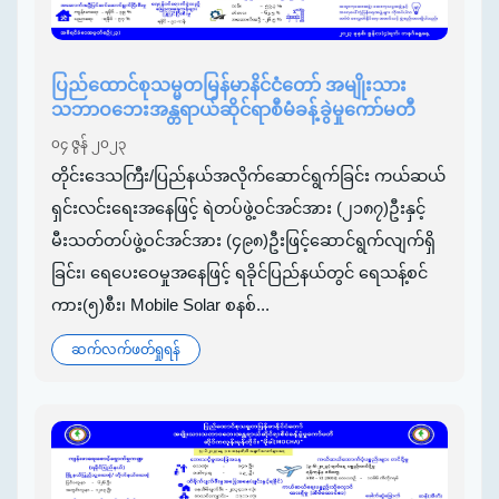
ပြည်ထောင်စုသမ္မတမြန်မာနိင်ငံတော် အမျိုးသား
သဘာဝဘေးအန္တရာယ်ဆိုင်ရာစီမံခန့်ခွဲမှုကော်မတီ
၀၄ ဇွန် ၂၀၂၃
တိုင်းဒေသကြီး/ပြည်နယ်အလိုက်ဆောင်ရွက်ခြင်း ကယ်ဆယ်
ရှင်းလင်းရေးအနေဖြင့် ရဲတပ်ဖွဲ့ဝင်အင်အား (၂၁၈၇)ဦးနှင့်
မီးသတ်တပ်ဖွဲ့ဝင်အင်အား (၄၉၈)ဦးဖြင့်ဆောင်ရွက်လျက်ရှိ
ခြင်း၊ ရေပေးဝေမှုအနေဖြင့် ရခိုင်ပြည်နယ်တွင် ရေသန့်စင်
ကား(၅)စီး၊ Mobile Solar စနစ်...
ဆက်လက်ဖတ်ရှုရန်