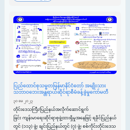
ပြည်ထောင်စုသမ္မတမြန်မာနိင်ငံတော် အမျိုးသား
သဘာဝဘေးအန္တရာယ်ဆိုင်ရာစီမံခန့်ခွဲမှုကော်မတီ
၃၀ မေ ၂၀၂၃
တိုင်းဒေသကြီး/ပြည်နယ်အလိုက်ဆောင်ရွက်
ခြင်း ကျန်းမာရေးဆိုင်ရာစုဖွဲ့ထားရှိမှုအနေဖြင့် ရခိုင်ပြည်နယ်
တွင် (၁၁၃) ဖွဲ့၊ ချင်းပြည်နယ်တွင် (၇) ဖွဲ့၊ စစ်ကိုင်းတိုင်းဒေသ