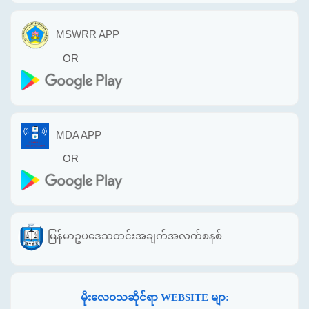
MSWRR APP
OR
MDA APP
OR
မြန်မာဥပဒေသတင်းအချက်အလက်စနစ်
မိုးလေဝသဆိုင်ရာ WEBSITE မျာ: