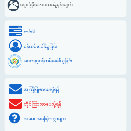
နေ့စဉ်မိုးလေဝသခန့်မှန်းချက်
တင်ဒါ
ဝန်ထမ်းခေါ်ယူခြင်း
စေတနာ့ဝန်ထမ်းခေါ်ယူခြင်း
အကြံပြုစာပေးပို့ရန်
တိုင်ကြားစာပေးပို့ရန်
အမေး၊အဖြေကဏ္ဍများ