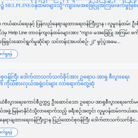
းမ၌ HELPLINEဝန်ထမ်းများသို့“ကျား၊မအခြေပြုအကြမ်းဖက်မှုဖြစ်ရ
း၊ ကယ်ဆယ်ရေးနှင့် ပြန်လည်နေရာချထားရေးဝန်ကြီးဌာန ၊ လူမှုဝန်ထမ်း ဦး
ုပ်)မှ Help Line တာဝန်ကျဝန်ထမ်းများအား “ကျား၊ မအခြေပြု အကြမ်း ဖက်မ
 ဖြေရှင်းဆောင်ရွက်မှုဆိုင်ရာ သင်တန်း(အပတ်စဉ်-၂)” ဖွင့်ပွဲအခမ...
်ရှုရန်
စုဝန်ကြီး ဒေါက်တာသက်သက်ခိုင်အား ဥရောပ-အာရှ စီးပွားရေး
၏ ကိုယ်စားလှယ်အဖွဲ့ဝင်များ လာရောက်တွေ့ဆုံ
ီယံစီးပွားရေးကောင်စီဥက္ကဌ ဦးဆောင်သော ဥရောပ-အာရှစီးပွားရေးကော်မရ
်အဖွဲ့ မြန်မာနိုင်ငံသို့လာရောက်သည့် ခရီးစဉ်အတွင်း လူမှုဝန်ထမ်း၊ကယ်
လည်နေရာချထားရေးဝန်ကြီးဌာန ပြည်ထောင်စုဝန်ကြီး ဒေါက်တာသက်သက်ခိုင..
်ရှုရန်