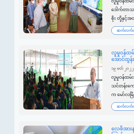
လူမှုဝန်ထမ
ဒေါက်တာသက်
စိုး တို့နှင
ဆက်လက်ဖတ
လူမှုဝန်ထ
အောင်ထွန်း
၁၉ မတ် ၂၀၂၂
လူမှုဝန်ထမ်
သင်တန်းကျော
က မော်လမြို
ဆက်လက်ဖတ
လေဖိအားနည