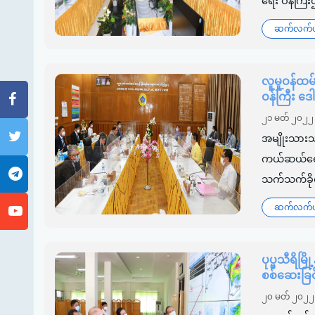
ရေး ဝန်ကြီ
ဆက်လက်ဖတ
လူမှုဝန်ထ
ဝန်ကြီး ဒ
၂၁ မတ် ၂၀၂၂
အမျိုးသားသဘ
ကယ်ဆယ်ရေးန
သက်သက်ခိုင်
ဆက်လက်ဖတ
ပုပ္ဗသီရိမ
စစ်ဆေးခြင်
၂၀ မတ် ၂၀၂၂