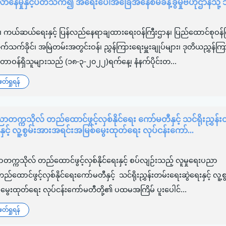
နေမှုနှင့်ပတ်သက်၍ အရေးပေါ်အခြေအနေစီမံခန့်ခွဲမှုဗဟိုဌာနသို့ သ
်း၊ ကယ်ဆယ်ရေးနှင့် ပြန်လည်နေရာချထားရေးဝန်ကြီးဌာန၊ ပြည်ထောင်စုဝန်က
က်ခိုင်၊ အမြဲတမ်းအတွင်းဝန်၊ ညွှန်ကြားရေးမှူးချုပ်များ၊ ဒုတိယညွှန်ကြာ
င့် တာဝန်ရှိသူများသည် (၁၈-၃-၂၀၂၂)ရက်နေ့၊ နံနက်ပိုင်းတ...
်ရှုရန်
ာတက္ကသိုလ် တည်ထောင်ဖွင့်လှစ်နိုင်ရေး ကော်မတီနှင့် သင်ရိုးညွှန်း
နှင့် လူ့စွမ်းအားအရင်းအမြစ်မွေးထုတ်ရေး လုပ်ငန်းကော်...
တက္ကသိုလ် တည်ထောင်ဖွင့်လှစ်နိုင်ရေးနှင့် စပ်လျဉ်းသည့် လူမှုရေးပညာ
်ထောင်ဖွင့်လှစ်နိုင်ရေးကော်မတီနှင့် သင်ရိုးညွှန်းတမ်းရေးဆွဲရေးနှင့် လူ့
မွေးထုတ်ရေး လုပ်ငန်းကော်မတီတို့၏ ပထမအကြိမ် ပူးပေါင်...
်ရှုရန်