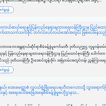
းဌာန စုပေါင်းအစည်အဝေးခန်းမ၌ ကျင်းပရာ မသန်စွမ်းသူများ၏ အခွင့်...
်ရှုရန်
မ်း၊ကယ်ဆယ်ရေးနှင့်ပြန်လည်နေရာချထားရေးဝန်ကြီးဌာန ပြည်ထောင
ေါက်တာသက်သက်ခိုင် ဘင်္ဂလားပင်လယ်အော်အတွင်း ဖြစ်ပေါ်နေသည့်မု
ာဝဘေးအန္တရာယ်ဆိုင်ရာစီမံခန့်ခွဲမှုကော်မတီ၊ ဒုတိယဉက္ကဌ လူမှုဝန်ထမ်း
ှင့် ပြန်လည်နေရာချထားရေးဝန်ကြီးဌာန ပြည်ထောင်စုဝန်ကြီး ဒေါက်တာ
သည် ဒုတိယဝန်ကြီး ဦးအောင်ထွန်းခိုင်၊ အမြဲတမ်းအတွင်းဝန်၊ ညွှန်ကြားရေးမှ
်ရှုရန်
ြို့နယ်၊ အေးမေတ္တာစံ လူငယ်ဖွံ့ဖြိုးရေးပရဟိတဂေဟာသို့ သွားရောက်က
းနှင့် အရေးပေါ်အခြေအနေစီမံခန့်ခွဲမှုဗဟိုဌာနသ...