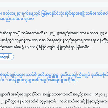
်၊ မတ်လ(၂၄)ရက်နေ့တွင် မြန်မာနိုင်ငံလုံးဆိုင်ရာအမျိုးသမီးကော်မတ
 အစည်းအဝေးကျင်းပ
်ငံလုံးဆိုင်ရာအမျိုးသမီးကော်မတီ (၁/၂၀၂၂)အစည်းအဝေးအား မတ်လ(၂၄) ရက
၀)နာရီတွင် လူမှုဝန်ထမ်း၊ကယ်ဆယ်ရေးနှင့်ပြန်လည်နေရာချထားရေး ဝန်ကြီး
းအဝေးခန်းမ၌ Hybrid ပုံစံဖြင့် ကျင်းပပြုလုပ်ခဲ့ရာ မြန်မာနိုင...
်ရှုရန်
စီမံအုပ်ချုပ်ရေးကောင်စီ ဒုတိယဥက္ကဋ္ဌ၊ ဒုတိယဝန်ကြီးချုပ် ဒုတိယဗိုလ
ုးဝင်း "မသန်စွမ်းသူများ၏ အခွင့်အရေးများဆိုင်ရ...
ူများ၏ အခွင့်ရေးများဆိုင်ရာ အမျိုးသားကော်မတီအစည်းအဝေး (၁/၂၀၂၂)
ွဲ ၂ နာရီတွင် နေပြည်တော်ရှိ လူမှုဝန်ထမ်း၊ ကယ်ဆယ်ရေးနှင့် ပြန်လည်နေရ