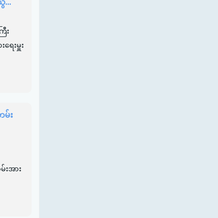
ွ...
ြီး
းရေးမှူး
တမ်း
စွမ်းအား