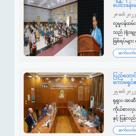
ပေါင်းခန်
၂၈ မတ် ၂၀၂၂
လူမှုဝန်ထမ်
သည် (ရုံးချ
ဖြစ်ရပ်များ
ဆက်လက်ဖတ
ပြည်ထောင်
ကော်မရှင်
၂၅ မတ် ၂၀၂၂
ရုရှား-အာဆ
ကိုယ်စားလှယ
နှင့် ပြန်
ဆက်လက်ဖတ