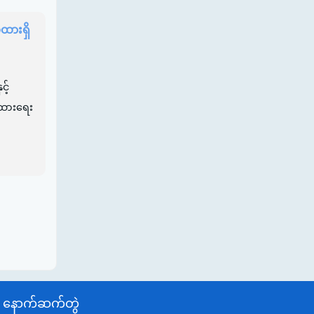
ထားရှိ
င့်
ျထားရေး
နောက်ဆက်တွဲ