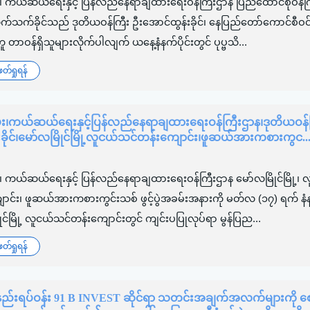
်း၊ ကယ်ဆယ်ရေးနှင့် ပြန်လည်နေရာချထားရေးဝန်ကြီးဌာန ပြည်ထောင်စုဝန်က
သက်ခိုင်သည် ဒုတိယဝန်ကြီး ဦးအောင်ထွန်းခိုင်၊ နေပြည်တော်ကောင်စီဝင် 
့်အတူ တာဝန်ရှိသူများလိုက်ပါလျက် ယနေ့နံနက်ပိုင်းတွင် ပုပ္ဗသိ...
်ရှုရန်
မ်း၊ကယ်ဆယ်ရေးနှင့်ပြန်လည်နေရာချထားရေးဝန်ကြီးဌာန၊ဒုတိယဝန်
ခိုင်၊မော်လမြိုင်မြို့လူငယ်သင်တန်းကျောင်း၊ဖူဆယ်အားကစားကွင..
း၊ ကယ်ဆယ်ရေးနှင့် ပြန်လည်နေရာချထားရေးဝန်ကြီးဌာန မော်လမြိုင်မြို့၊ 
င်း၊ ဖူဆယ်အားကစားကွင်းသစ် ဖွင့်ပွဲအခမ်းအနားကို မတ်လ (၁၇) ရက် နံနက
င်မြို့ လူငယ်သင်တန်းကျောင်းတွင် ကျင်းပပြုလုပ်ရာ မွန်ပြည...
်ရှုရန်
်းရပ်ဝန်း 91 B INVEST ဆိုင်ရာ သတင်းအချက်အလက်များကို စော