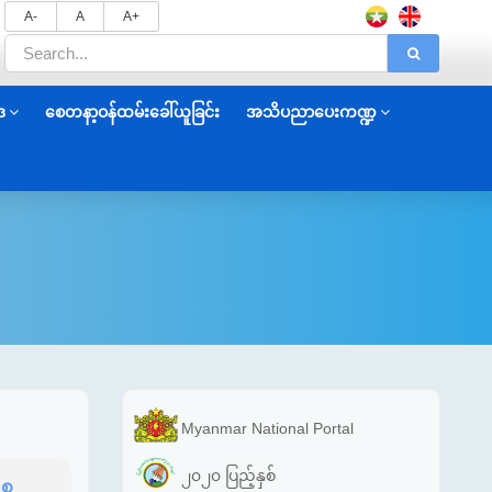
A-
A
A+
ဒ
စေတနာ့ဝန်ထမ်းခေါ်ယူခြင်း
အသိပညာပေးကဏ္ဍ
Myanmar National Portal
၂၀၂၀ ပြည့်နှစ်
စု