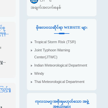
အချက်အလက်စနစ်
မိုးလေဝသဆိုင်ရာ WEBSITE မျာ:
်စု
န်...
Tropical Storm Risk (TSR)
၊
Joint Typhoon Warning
Center(JTWC)
ူ...
Indian Meteorological Department
Windy
Thai Meteorological Department
ြည့်ရှု
ကုလသမဂ္ဂ/အစိုးရမဟုတ်သော အဖွဲ့
အစည်းများ