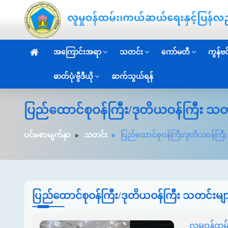
အကြောင်းအရာ
သတင်း
ကော်မတီ
ကွန်ဗင်
ဓာတ်ပုံ/ဗွီဒီယို
ဆက်သွယ်ရန်
ပြည်ထောင်စုဝန်ကြီး/ဒုတိယဝန်ကြီး သတ
ပင်မစာမျက်နှာ
သတင်း
ပြည်ထောင်စုဝန်ကြီး/ဒုတိယဝန်ကြီ
ပြည်ထောင်စုဝန်ကြီး/ဒုတိယဝန်ကြီး သတင်းမျ
လူမှုဝန်ထမ