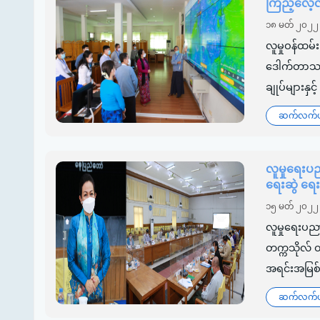
ကြည့်လေ့လာ
၁၈ မတ် ၂၀၂၂
လူမှုဝန်ထမ
ဒေါက်တာသက်သ
ချုပ်များနှ
ဆက်လက်ဖတ
လူမှုရေးပည
ရေးဆွဲ ရေး
၁၅ မတ် ၂၀၂၂
လူမှုရေးပညာ
တက္ကသိုလ် တည
အရင်းအမြစ်
ဆက်လက်ဖတ