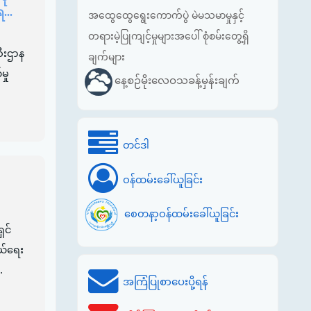
...
အထွေထွေရွေးကောက်ပွဲ မဲမသမာမှုနှင့်
တရားမဲ့ပြုကျင့်မှုများအပေါ် စုံစမ်းတွေ့ရှိ
စီးဌာန
ချက်များ
ှု
နေ့စဉ်မိုးလေဝသခန့်မှန်းချက်
တင်ဒါ
ဝန်ထမ်းခေါ်ယူခြင်း
စေတနာ့ဝန်ထမ်းခေါ်ယူခြင်း
ှင်
ဆယ်ရေး
.
အကြံပြုစာပေးပို့ရန်