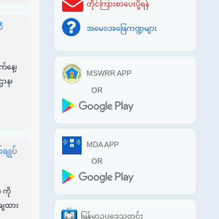
တိုင်ကြားစာပေးပို့ရန်
ီ
အမေး၊အဖြေကဏ္ဍများ
်နေ့၊
MSWRR APP
ဌာန၊
OR
MDA APP
်ချုပ်
OR
 ကို
ာချထား
မြန်မာဥပဒေသတင်း