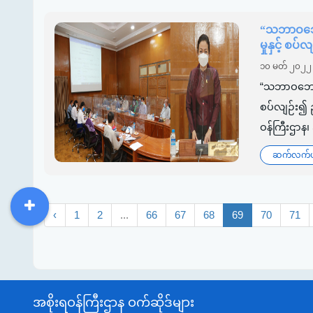
“သဘာဝဘေးအန
မှုနှင့် စ
၁၀ မတ် ၂၀၂၂
“သဘာဝဘေးအန္တ
စပ်လျဉ်း၍ 
ဝန်ကြီးဌာန
ဆက်လက်ဖတ
‹
1
2
...
66
67
68
69
70
71
DDM
MOS
DSW
DOR
အစိုးရဝန်ကြီးဌာန ဝက်ဆိုဒ်များ