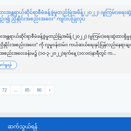
္တရာယ်ဆိုင်ရာစီမံခန့်ခွဲမှုတည်မြဲအမိန့် (၂၀၂၂) (မူကြမ်း)ရေးဆွဲ
ပ်လျဉ်း၍ ညှိနှိုင်းအစည်းအဝေး” ကျင်းပပြုလုပ်
ရာယ်ဆိုင်ရာစီမံခန့်ခွဲမှုတည်မြဲအမိန့် (၂၀၂၂) (မူကြမ်း)ရေးဆွဲထားရှိမှုနှ
ညှိနှိုင်းအစည်းအဝေး” ကို လူမှုဝန်ထမ်း၊ ကယ်ဆယ်ရေးနှင့်ပြန်လည်နေရာခ
၊ အစည်းအဝေးခန်းမ၌ (၁၀-၃-၂၀၂၂)ရက်နေ့ (၁၀:၀၀)နာရီတွင် က...
်ရှုရန်
72
...
85
86
›
ဆက်သွယ်ရန်