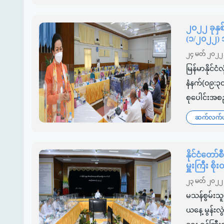
၂၀၂၂ ခုနှစ
(၁/၂၀၂၂)
၂၄ မတ် ၂၀၂၂
မြန်မာနိုင
နံနက်(၀၉:၃
စုပေါင်းအစည်
ဆက်လက်ဖတ
နိုင်ငံတော်
မှူးကြီး စိ
၂၃ မတ် ၂၀၂၂
မသန်စွမ်းသ
ယနေ့ မွန်းလ