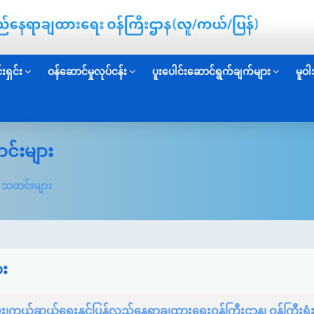
းရှင်း
ဝန်ဆောင်မှုလုပ်ငန်း
ပူးပေါင်းဆောင်ရွက်ချက်များ
မူဝါ
င်းများ
း သတင်းများ
ား
်း၊ကယ်ဆယ်ရေးနှင့်ပြန်လည်နေရာချထားရေးဝန်ကြီးဌာန၊ ဝန်ကြီးရုံး