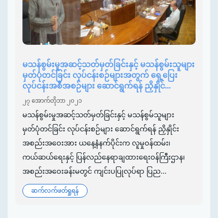
မသန်စွမ်းမှုအဆင့်သတ်မှတ်ခြင်းနှင့် မသန်စွမ်းသူများ
မှတ်ပုံတင်ခြင်း လုပ်ငန်းစဉ်များအတွက် ရှေ့ပြေး
လုပ်ငန်းအစီအစဉ်များ ဆောင်ရွက်ရန် ညှိနှိုင်...
၂၇ အောက်တိုဘာ ၂၀၂၁
မသန်စွမ်းမှုအဆင့်သတ်မှတ်ခြင်းနှင့် မသန်စွမ်သူများ
မှတ်ပုံတင်ခြင်း လုပ်ငန်းစဉ်များ ဆောင်ရွက်ရန် ညှိနှိုင်း
အစည်းအဝေးအား ယနေ့နံနက်ပိုင်းက လူမှုဝန်ထမ်း၊
ကယ်ဆယ်ရေးနှင့် ပြန်လည်နေရာချထားရေးဝန်ကြီးဌာန၊
အစည်းအဝေးခန်းမတွင် ကျင်းပပြုလုပ်ရာ ပြည...
ဆက်လက်ဖတ်ရှုရန်