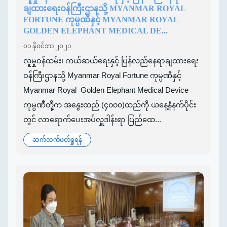
ချထားရေးဝန်ကြီးဌာနသို့ MYANMAR ROYAL
FORTUNE ကုမ္ပဏီနှင့် MYANMAR ROYAL
GOLDEN ELEPHANT MEDICAL DE...
၀၁ နိုဝင်ဘာ ၂၀၂၁
လူမှုဝန်ထမ်း၊ ကယ်ဆယ်ရေးနှင့် ပြန်လည်နေရာချထားရေး
ဝန်ကြီးဌာနသို့ Myanmar Royal Fortune ကုမ္ပဏီနှင့်
Myanmar Royal Golden Elephant Medical Device
ကုမ္ပဏီတို့က အနွေးထည် (၄၀၀၀)ထည်ကို ယနေ့နံနက်ပိုင်း
တွင် လာရောက်ပေးအပ်လှူဒါန်းရာ ပြည်ထေ...
ဆက်လက်ဖတ်ရှုရန်