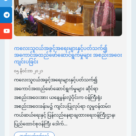
ကလေးသူငယ်အခွင့်အရေးများနှင့်ပတ်သက်၍
အကောင်အထည်ဖော်ဆောင်ရွက်မှုများ အစည်းအဝေး
ကျင်းပခြင်း
၀၅ နိုဝင်ဘာ ၂၀၂၁
ကလေးသူငယ်အခွင့်အရေးများနှင့်ပတ်သက်၍
အကောင်အထည်ဖော်ဆောင်ရွက်မှုများ ဆိုင်ရာ
အစည်းအဝေးအား ယနေ့မွန်းလွဲပိုင်းက ဝန်ကြီးရုံး
အစည်းအဝေးခန်းမ၌ ကျင်းပပြုလုပ်ရာ လူမှုဝန်ထမ်း၊
ကယ်ဆယ်ရေးနှင့် ပြန်လည်နေရာချထားရေးဝန်ကြီးဌာန၊
ပြည်ထောင်စုဝန်ကြီး ဒေါက်...
ဆက်လက်ဖတ်ရှုရန်