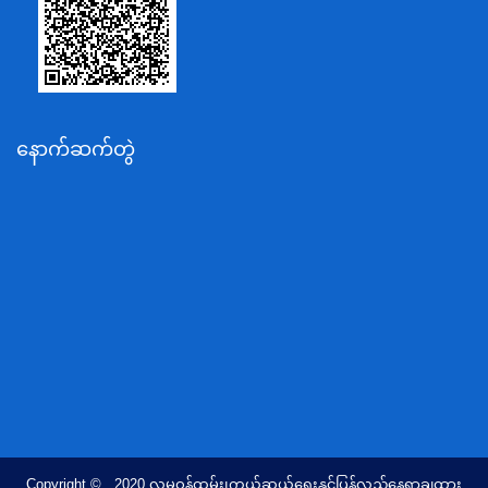
စိုက်ပျိုးရေး၊မွေးမြူရေးနှင့်ဆည်မြောင်းဝန်ကြီးဌာန
ပို့ဆောင်ရေးနှင့်ဆက်သွယ်ရေးဝန်ကြီးဌာန
သယံဇာတနှင့်ပတ်ဝန်းကျင်ထိန်းသိမ်းရေးဝန်ကြီးဌာန
လျှပ်စစ်နှင့်စွမ်းအင်ဝန်ကြီးဌာန
နောက်ဆက်တွဲ
အလုပ်သမား၊လူဝင်မှုကြီးကြပ်ရေးနှင့်ပြည်သူ့အင်အား
ဝန်ကြီးဌာန
စီးပွားရေးနှင့်ကူးသန်းရောင်းဝယ်ရေးဝန်ကြီးဌာန
ပညာရေးဝန်ကြီးဌာန
ကျန်းမာရေးနှင့်အားကစားဝန်ကြီးဌာန
ဆောက်လုပ်ရေးဝန်ကြီးဌာန
လူမူဝန်ထမ်း၊ကယ်ဆယ်ရေးနှင့်ပြန်လည်နေရာချထားရေး
ဝန်ကြီးဌာန
ဟိုတယ်နှင့်ခရီးသွားလာရေးဝန်ကြီးဌာန
တိုင်းရင်းသားလူမျိုးရေးရာဝန်ကြီးဌာန
Copyright © 2020 လူမူဝန်ထမ်း၊ကယ်ဆယ်ရေးနှင့်ပြန်လည်နေရာချထား