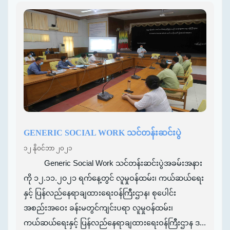
GENERIC SOCIAL WORK သင်တန်းဆင်းပွဲ
၁၂ နိုဝင်ဘာ ၂၀၂၁
Generic Social Work သင်တန်းဆင်းပွဲအခမ်းအနား
ကို ၁၂.၁၁.၂၀၂၁ ရက်နေ့တွင် လူမှုဝန်ထမ်း၊ ကယ်ဆယ်ရေး
နှင့် ပြန်လည်နေရာချထားရေးဝန်ကြီးဌာန၊ စုပေါင်း
အစည်းအဝေး ခန်းမတွင်ကျင်းပရာ လူမှုဝန်ထမ်း၊
ကယ်ဆယ်ရေးနှင့် ပြန်လည်နေရာချထားရေးဝန်ကြီးဌာန ဒ...