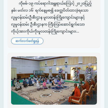
ကိုဗစ်-၁၉ ကပ်ရောဂါအန္တရာယ်ကြောင့် ၂၀၂၀ပြည့်
နှစ်၊ မတ်လ ၁၆ ရက်နေ့မှစ၍ ‌ခေတ္တပိတ်ထားခဲ့ရသော
လူမှုဝန်ထမ်းဦးစီးဌာန မူလတန်းကြိုကျောင်းများနှင့်
လူမှုဝန်ထမ်း ဦးစီးဌာနက ကြီးကြပ်ဆောင်ရွက်သော
ကိုယ့်အားကိုယ်ကိုးမူလတန်းကြိုကျောင်းများ၊...
ဆက်လက်ဖတ်ရှုရန်