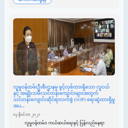
လူမှုဝန်ထမ်းဦးစီးဌာနမှ ဖွင့်လှစ်ထားရှိသော လူငယ်
နှင့် အမျိုးသမီးသင်တန်းကျောင်းများအတွက်
သင်တန်းကျောင်းဆိုင်ရာလက်စွဲ (SOP) ရေးဆွဲထားရှိမှု
အပ...
၀၃ နိုဝင်ဘာ ၂၀၂၁
လူမှုဝန်ထမ်း၊ ကယ်ဆယ်ရေးနှင့် ပြန်လည်နေရာ