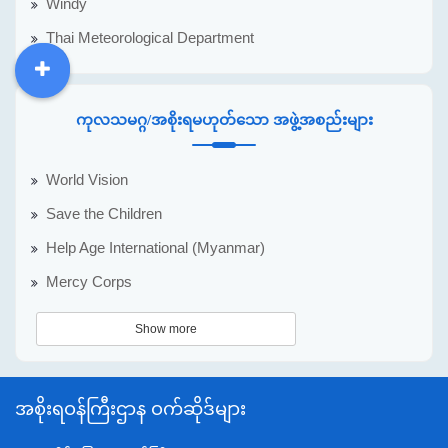
Windy
Thai Meteorological Department
DDM
MOS
DSW
DOR
ကုလသမဂ္ဂ/အစိုးရမဟုတ်သော အဖွဲ့အစည်းများ
World Vision
Save the Children
Help Age International (Myanmar)
Mercy Corps
Show more
အစိုးရဝန်ကြီးဌာန ဝက်ဆိုဒ်များ