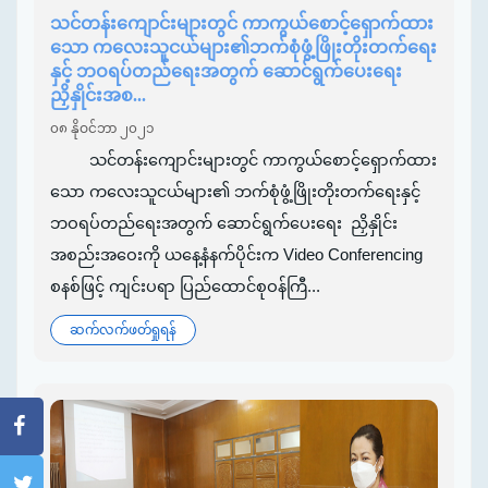
သင်တန်းကျောင်းများတွင် ကာကွယ်စောင့်ရှောက်ထား
သော ကလေးသူငယ်များ၏ဘက်စုံဖွံ့ဖြိုးတိုးတက်ရေး
နှင့် ဘဝရပ်တည်ရေးအတွက် ဆောင်ရွက်ပေးရေး
ညှိနှိုင်းအစ...
၀၈ နိုဝင်ဘာ ၂၀၂၁
သင်တန်းကျောင်းများတွင် ကာကွယ်စောင့်ရှောက်ထား
သော ကလေးသူငယ်များ၏ ဘက်စုံဖွံ့ဖြိုးတိုးတက်ရေးနှင့်
ဘဝရပ်တည်ရေးအတွက် ဆောင်ရွက်ပေးရေး ညှိနှိုင်း
အစည်းအဝေးကို ယနေ့နံနက်ပိုင်းက Video Conferencing
စနစ်ဖြင့် ကျင်းပရာ ပြည်ထောင်စုဝန်ကြီ...
ဆက်လက်ဖတ်ရှုရန်