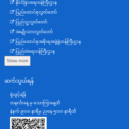
နိုင်ငံခြားရေးဝန်ကြီးဌာန
ပြည်ထောင်စုလွှတ်တော်
ပြည်သူ့လွှတ်တော်
အမျိုးသားလွှတ်တော်
ပြည်ထောင်စုအစိုးရအဖွဲ့ရုံးဝန်ကြီးဌာန
ပြည်ထဲရေးဝန်ကြီးဌာန
Show more
ကာကွယ်ရေးဝန်ကြီးဌာန
နယ်စပ်ရေးရာဝန်ကြီးဌာန
ဆက်သွယ်ရန်
စီမံကိန်း၊ဘဏ္ဍာရေးနှင့်စက်မှုဝန်ကြီးဌာန
ရင်းနှီးမြှုပ်နှံမှုနှင့် နိုင်ငံခြားစီးပွားဆက်သွယ်ရေးဝန်ကြီးဌာန
ရုံးဖွင့်ချိန်
အပြည်ပြည်ဆိုင်ရာပူးပေါင်းဆောင်ရွက်ရေးဝန်ကြီးဌာန
တနင်္လာနေ့ မှ သောကြာနေ့ထိ
ပြန်ကြားရေးဝန်ကြီးဌာန
နံနက် ၉းဝ၀ နာရီမှ ညနေ ၅းဝ၀ နာရီထိ
သာသနာရေးနှင့် ယဉ်ကျေးမှုဝန်ကြီးဌာန