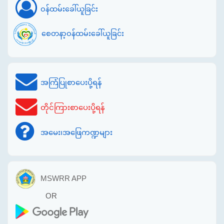
ဝန်ထမ်းခေါ်ယူခြင်း
စေတနာ့ဝန်ထမ်းခေါ်ယူခြင်း
အကြံပြုစာပေးပို့ရန်
တိုင်ကြားစာပေးပို့ရန်
အမေး၊အဖြေကဏ္ဍများ
MSWRR APP
OR