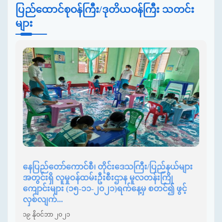
ပြည်ထောင်စုဝန်ကြီး/ဒုတိယဝန်ကြီး သတင်း
များ
နေပြည်တော်ကောင်စီ၊ တိုင်းဒေသကြီး/ပြည်နယ်များ
အတွင်းရှိ လူမှုဝန်ထမ်းဦးစီးဌာန မူလတန်းကြို
ကျောင်းများ (၁၅-၁၁-၂၀၂၁)ရက်နေ့မှ စတင်၍ ဖွင့်
လှစ်လျက်...
၁၉ နိုဝင်ဘာ ၂၀၂၁