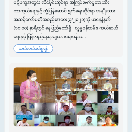
ပဋိပက္ခအတွင်း လိင်ပိုင်းဆိုင်ရာ အကြမ်းဖက်မှုတားဆီး
ကာကွယ်ရေးနှင့် တုံ့ပြန်ဆောင် ရွက်ရေးဆိုင်ရာ အမျိုးသား
အဆင့်ကော်မတီအစည်းအဝေး(၃/၂၀၂၁)ကို ယနေ့နံနက်
(၁၀:၀၀) နာရီတွင် နေပြည်တော်ရှိ လူမှုဝန်ထမ်း၊ ကယ်ဆယ်
ရေးနှင့် ပြန်လည်နေရာချထားရေးဝန်က...
ဆက်လက်ဖတ်ရှုရန်