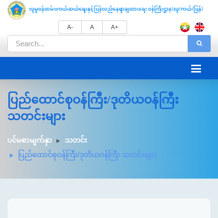
A-
A
A+
ပြည်ထောင်စုဝန်ကြီး/ဒုတိယဝန်ကြီး
သတင်းများ
ပင်မစာမျက်နှာ
သတင်း
ပြည်ထောင်စုဝန်ကြီး/ဒုတိယဝန်ကြီး သတင်းများ