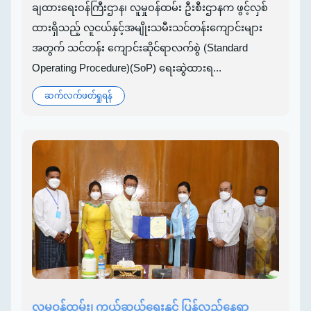
ချထားရေးဝန်ကြီးဌာန၊ လူမှုဝန်ထမ်း ဦးစီးဌာနက ဖွင့်လှစ်
ထားရှိသည့် လူငယ်နှင့်အမျိုးသမီးသင်တန်းကျောင်းများ
အတွက် သင်တန်း ကျောင်းဆိုင်ရာလက်စွဲ (Standard
Operating Procedure)(SoP) ရေးဆွဲထားရ...
ဆက်လက်ဖတ်ရှုရန်
လူမှုဝန်ထမ်း၊ ကယ်ဆယ်ရေးနှင့် ပြန်လည်နေရာ