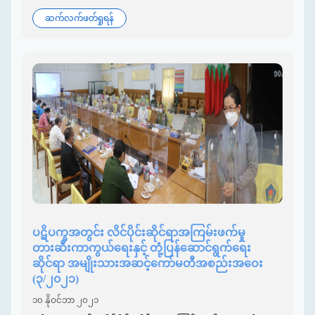
ဆက်လက်ဖတ်ရှုရန်
ပဋိပက္ခအတွင်း လိင်ပိုင်းဆိုင်ရာအကြမ်းဖက်မှု
တားဆီးကာကွယ်ရေးနှင့် တုံ့ပြန်ဆောင်ရွက်ရေး
ဆိုင်ရာ အမျိုးသားအဆင့်ကော်မတီအစည်းအဝေး
(၃/၂၀၂၁)
၁၀ နိုဝင်ဘာ ၂၀၂၁