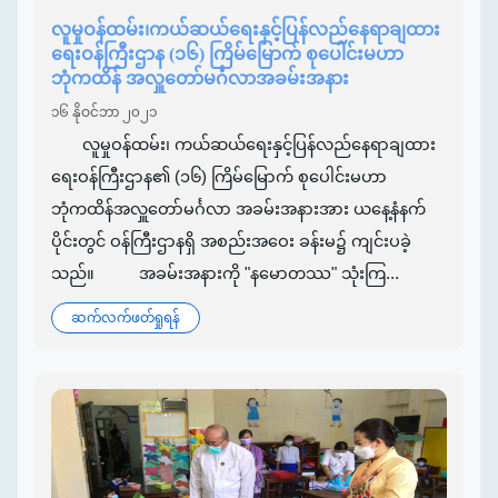
လူမှုဝန်ထမ်း၊ကယ်ဆယ်ရေးနှင့်ပြန်လည်နေရာချထား
ရေးဝန်ကြီးဌာန (၁၆) ကြိမ်မြောက် စုပေါင်းမဟာ
ဘုံကထိန် အလှူတော်မင်္ဂလာအခမ်းအနား
၁၆ နိုဝင်ဘာ ၂၀၂၁
လူမှုဝန်ထမ်း၊ ကယ်ဆယ်ရေးနှင့်ပြန်လည်နေရာချထား
ရေးဝန်ကြီးဌာန၏ (၁၆) ကြိမ်မြောက် စုပေါင်းမဟာ
ဘုံကထိန်အလှူတော်မင်္ဂလာ အခမ်းအနားအား ယနေ့နံနက်
ပိုင်းတွင် ဝန်ကြီးဌာနရှိ အစည်းအဝေး ခန်းမ၌ ကျင်းပခဲ့
သည်။ အခမ်းအနားကို "နမောတဿ" သုံးကြ...
ဆက်လက်ဖတ်ရှုရန်