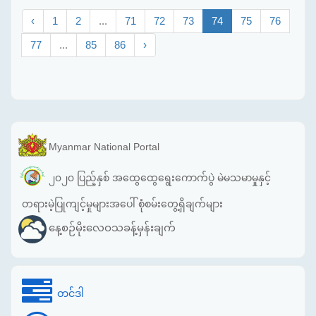
‹
1
2
...
71
72
73
74
75
76
77
...
85
86
›
Myanmar National Portal
၂၀၂၀ ပြည့်နှစ် အထွေထွေရွေးကောက်ပွဲ မဲမသမာမှုနှင့်
တရားမဲ့ပြုကျင့်မှုများအပေါ် စုံစမ်းတွေ့ရှိချက်များ
နေ့စဉ်မိုးလေဝသခန့်မှန်းချက်
တင်ဒါ