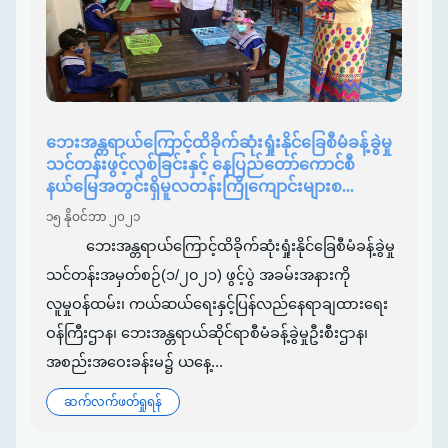
ဘေးအန္တရာယ်ကြောင့်ထိခိုက်ဆုံးရှုံးနိုင်ခြေစီမံခန့်ခွဲမှု
သင်တန်းဖွင့်လှစ်ခြင်းနှင့် နေပြည်တော်ကောင်စီ
နယ်မြေအတွင်းရှိမူလတန်းကြိုကျောင်းများစ...
၁၅ နိုဝင်ဘာ ၂၀၂၁
ဘေးအန္တရာယ်ကြောင့်ထိခိုက်ဆုံးရှုံးနိုင်ခြေစီမံခန့်ခွဲမှု
သင်တန်းအမှတ်စဉ်(၁/၂၀၂၁) ဖွင့်ပွဲ အခမ်းအနားကို
လူမှုဝန်ထမ်း၊ ကယ်ဆယ်ရေးနှင့်ပြန်လည်နေရာချထားရေး
ဝန်ကြီးဌာန၊ ဘေးအန္တရာယ်ဆိုင်ရာစီမံခန့်ခွဲမှုဦးစီးဌာန၊
အစည်းအဝေးခန်းမ၌ ယနေ့...
ဆက်လက်ဖတ်ရှုရန်