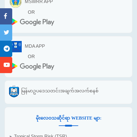
MSWRR APP
OR
MDA APP
OR
မြန်မာဥပဒေသတင်းအချက်အလက်စနစ်
မိုးလေဝသဆိုင်ရာ WEBSITE မျာ:
Tropical Storm Risk (TSR)