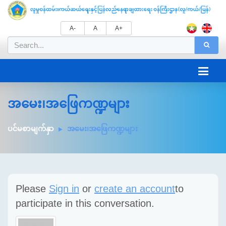
A-
A
A+
အမေး၊အဖြေကဏ္ဍများ
ပင်မစာမျက်နှာ
အမေး၊အဖြေကဏ္ဍများ
Please
Sign in
or
create an account
to
participate in this conversation.