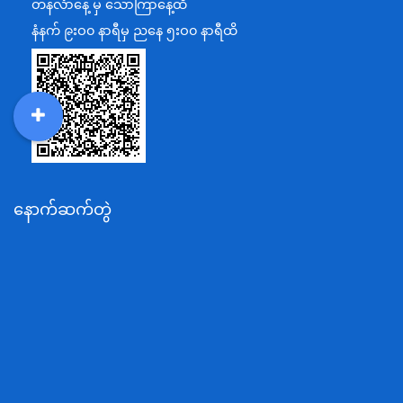
တနင်္လာနေ့ မှ သောကြာနေ့ထိ
ပြန်ကြားရေးဝန်ကြီးဌာန
နံနက် ၉းဝ၀ နာရီမှ ညနေ ၅းဝ၀ နာရီထိ
သာသနာရေးနှင့် ယဉ်ကျေးမှုဝန်ကြီးဌာန
စိုက်ပျိုးရေး၊မွေးမြူရေးနှင့်ဆည်မြောင်းဝန်ကြီးဌာန
ပို့ဆောင်ရေးနှင့်ဆက်သွယ်ရေးဝန်ကြီးဌာန
DDM
MOS
DSW
DOR
သယံဇာတနှင့်ပတ်ဝန်းကျင်ထိန်းသိမ်းရေးဝန်ကြီးဌာန
လျှပ်စစ်နှင့်စွမ်းအင်ဝန်ကြီးဌာန
နောက်ဆက်တွဲ
အလုပ်သမား၊လူဝင်မှုကြီးကြပ်ရေးနှင့်ပြည်သူ့အင်အား
ဝန်ကြီးဌာန
စီးပွားရေးနှင့်ကူးသန်းရောင်းဝယ်ရေးဝန်ကြီးဌာန
ပညာရေးဝန်ကြီးဌာန
ကျန်းမာရေးနှင့်အားကစားဝန်ကြီးဌာန
ဆောက်လုပ်ရေးဝန်ကြီးဌာန
လူမူဝန်ထမ်း၊ကယ်ဆယ်ရေးနှင့်ပြန်လည်နေရာချထားရေး