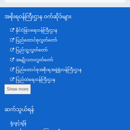
အစိုးရဝန်ကြီးဌာန ဝက်ဆိုဒ်များ
နိုင်ငံခြားရေးဝန်ကြီးဌာန
ပြည်ထောင်စုလွှတ်တော်
ပြည်သူ့လွှတ်တော်
အမျိုးသားလွှတ်တော်
ပြည်ထောင်စုအစိုးရအဖွဲ့ရုံးဝန်ကြီးဌာန
ပြည်ထဲရေးဝန်ကြီးဌာန
Show more
ကာကွယ်ရေးဝန်ကြီးဌာန
နယ်စပ်ရေးရာဝန်ကြီးဌာန
ဆက်သွယ်ရန်
စီမံကိန်း၊ဘဏ္ဍာရေးနှင့်စက်မှုဝန်ကြီးဌာန
ရင်းနှီးမြှုပ်နှံမှုနှင့် နိုင်ငံခြားစီးပွားဆက်သွယ်ရေးဝန်ကြီးဌာန
ရုံးဖွင့်ချိန်
အပြည်ပြည်ဆိုင်ရာပူးပေါင်းဆောင်ရွက်ရေးဝန်ကြီးဌာန