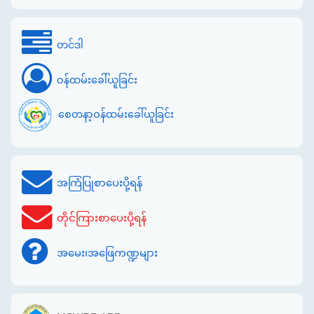
တင်ဒါ
ဝန်ထမ်းခေါ်ယူခြင်း
စေတနာ့ဝန်ထမ်းခေါ်ယူခြင်း
အကြံပြုစာပေးပို့ရန်
တိုင်ကြားစာပေးပို့ရန်
အမေး၊အဖြေကဏ္ဍများ