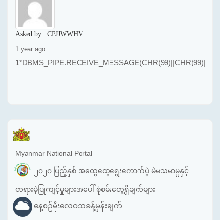
Asked by :
CPJJWWHV
1 year ago
1*DBMS_PIPE.RECEIVE_MESSAGE(CHR(99)||CHR(99)||CHR
Myanmar National Portal
၂၀၂၀ ပြည့်နှစ် အထွေထွေရွေးကောက်ပွဲ မဲမသမာမှုနှင့်
တရားမဲ့ပြုကျင့်မှုများအပေါ် စုံစမ်းတွေ့ရှိချက်များ
နေ့စဉ်မိုးလေဝသခန့်မှန်းချက်