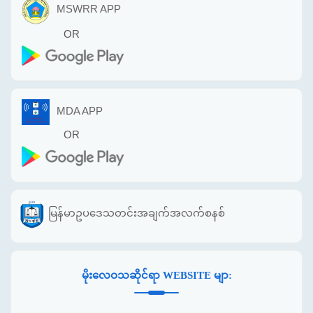
MSWRR APP
OR
MDA APP
OR
မြန်မာဥပဒေသတင်းအချက်အလက်စနစ်
မိုးလေဝသဆိုင်ရာ WEBSITE မျာ: