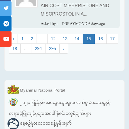
AIN COST MIFEPRISTONE AND
MISOPROSTOL IN A...
Asked by :
DRRAYMOND
6 days ago
‹
1
2
...
12
13
14
15
16
17
18
...
294
295
›
Myanmar National Portal
၂၀၂၀ ပြည့်နှစ် အထွေထွေရွေးကောက်ပွဲ မဲမသမာမှုနှင့်
တရားမဲ့ပြုကျင့်မှုများအပေါ် စုံစမ်းတွေ့ရှိချက်များ
နေ့စဉ်မိုးလေဝသခန့်မှန်းချက်