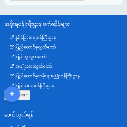
အစိုးရဝန်ကြီးဌာန ဝက်ဆိုဒ်များ
နိုင်ငံခြားရေးဝန်ကြီးဌာန
ပြည်ထောင်စုလွှတ်တော်
ပြည်သူ့လွှတ်တော်
အမျိုးသားလွှတ်တော်
ပြည်ထောင်စုအစိုးရအဖွဲ့ရုံးဝန်ကြီးဌာန
ပြည်ထဲရေးဝန်ကြီးဌာန
Show more
ကာကွယ်ရေးဝန်ကြီးဌာန
DDM
MOS
DSW
DOR
နယ်စပ်ရေးရာဝန်ကြီးဌာန
ဆက်သွယ်ရန်
စီမံကိန်း၊ဘဏ္ဍာရေးနှင့်စက်မှုဝန်ကြီးဌာန
ရင်းနှီးမြှုပ်နှံမှုနှင့် နိုင်ငံခြားစီးပွားဆက်သွယ်ရေးဝန်ကြီးဌာန