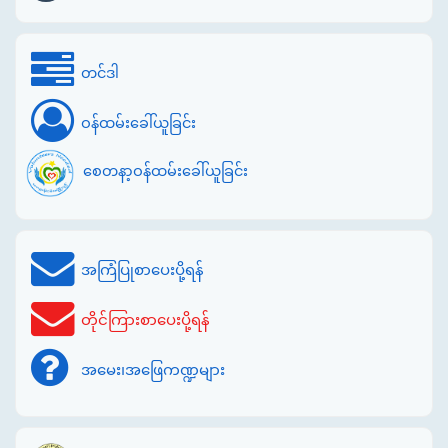
တင်ဒါ
ဝန်ထမ်းခေါ်ယူခြင်း
စေတနာ့ဝန်ထမ်းခေါ်ယူခြင်း
အကြံပြုစာပေးပို့ရန်
တိုင်ကြားစာပေးပို့ရန်
အမေး၊အဖြေကဏ္ဍများ