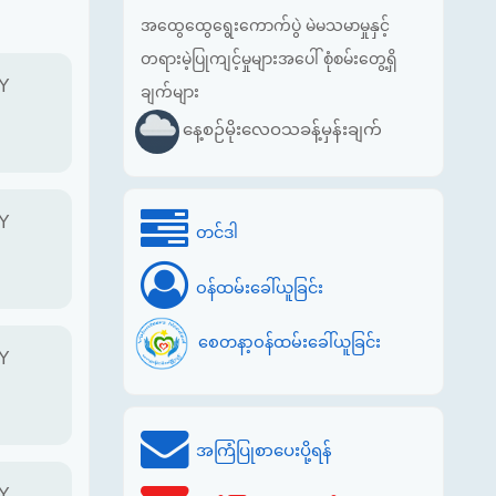
အထွေထွေရွေးကောက်ပွဲ မဲမသမာမှုနှင့်
တရားမဲ့ပြုကျင့်မှုများအပေါ် စုံစမ်းတွေ့ရှိ
Y
ချက်များ
နေ့စဉ်မိုးလေဝသခန့်မှန်းချက်
Y
တင်ဒါ
ဝန်ထမ်းခေါ်ယူခြင်း
စေတနာ့ဝန်ထမ်းခေါ်ယူခြင်း
Y
အကြံပြုစာပေးပို့ရန်
Y