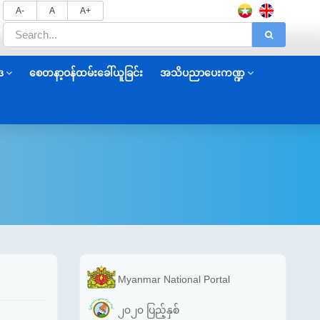
A-
A
A+
ဒ
စေတနာ့ဝန်ထမ်းခေါ်ယူခြင်း
အသိပညာပေးကဏ္ဍ
Myanmar National Portal
၂၀၂၀ ပြည့်နှစ်