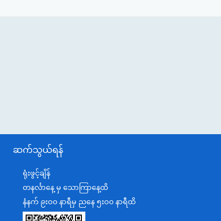
ဆက်သွယ်ရန်
ရုံးဖွင့်ချိန်
တနင်္လာနေ့ မှ သောကြာနေ့ထိ
နံနက် ၉းဝ၀ နာရီမှ ညနေ ၅းဝ၀ နာရီထိ