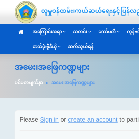
အကြောင်းအရာ
သတင်း
ကော်မတီ
ကွန်ဗင်
ဓာတ်ပုံ/ဗွီဒီယို
ဆက်သွယ်ရန်
အမေး၊အဖြေကဏ္ဍများ
ပင်မစာမျက်နှာ
အမေး၊အဖြေကဏ္ဍများ
Please
Sign in
or
create an account
to parti