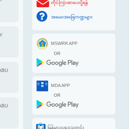
တိုင်ကြားစာပေးပို့ရန်
အမေး၊အဖြေကဏ္ဍများ
Y
MSWRR APP
OR
 ABU
MDA APP
OR
 ABU
မြန်မာဥပဒေသတင်း