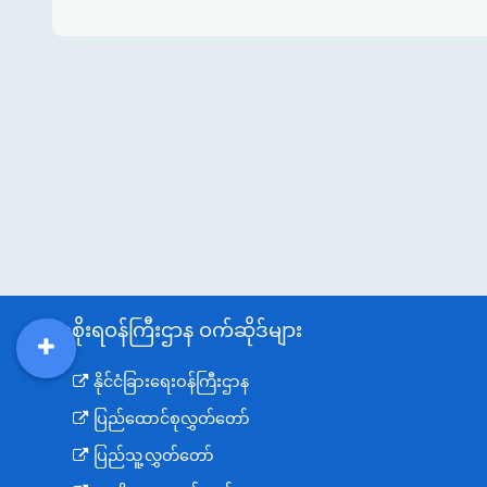
အစိုးရဝန်ကြီးဌာန ဝက်ဆိုဒ်များ
DDM
MOS
DSW
DOR
နိုင်ငံခြားရေးဝန်ကြီးဌာန
ပြည်ထောင်စုလွှတ်တော်
ပြည်သူ့လွှတ်တော်