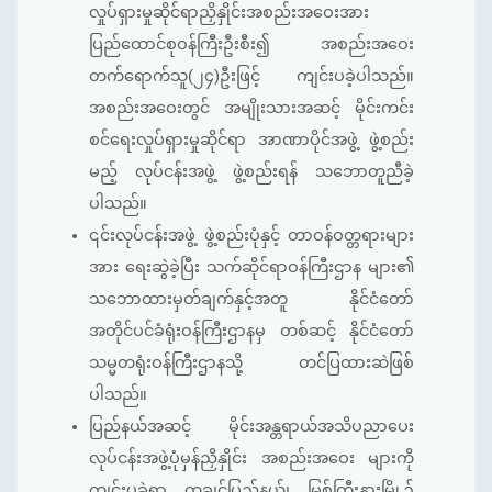
လှုပ်ရှားမှုဆိုင်ရာညှိနှိုင်းအစည်းအဝေးအား
ပြည်ထောင်စုဝန်ကြီးဦးစီး၍ အစည်းအဝေး
တက်ရောက်သူ(၂၄)ဦးဖြင့် ကျင်းပခဲ့ပါသည်။
အစည်းအဝေးတွင် အမျိုးသားအဆင့် မိုင်းကင်း
စင်ရေးလှုပ်ရှားမှုဆိုင်ရာ အာဏာပိုင်အဖွဲ့ ဖွဲ့စည်း
မည့် လုပ်ငန်းအဖွဲ့ ဖွဲ့စည်းရန် သဘောတူညီခဲ့
ပါသည်။
၎င်းလုပ်ငန်းအဖွဲ့ ဖွဲ့စည်းပုံနှင့် တာဝန်ဝတ္တရားများ
အား ရေးဆွဲခဲ့ပြီး သက်ဆိုင်ရာဝန်ကြီးဌာန များ၏
သဘောထားမှတ်ချက်နှင့်အတူ နိုင်ငံတော်
အတိုင်ပင်ခံရုံးဝန်ကြီးဌာနမှ တစ်ဆင့် နိုင်ငံတော်
သမ္မတရုံးဝန်ကြီးဌာနသို့ တင်ပြထားဆဲဖြစ်
ပါသည်။
ပြည်နယ်အဆင့် မိုင်းအန္တရာယ်အသိပညာပေး
လုပ်ငန်းအဖွဲ့ပုံမှန်ညှိနှိုင်း အစည်းအဝေး များကို
ကျင်းပခဲ့ရာ ကချင်ပြည်နယ်၊ မြစ်ကြီးနားမြို့၌