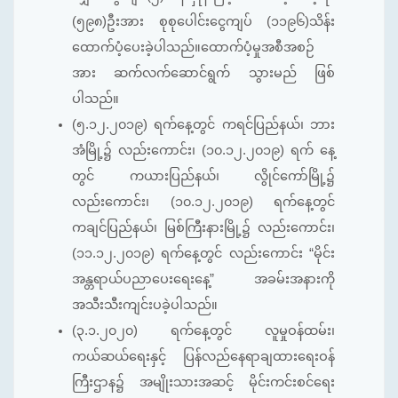
(၅၉၈)ဦးအား စုစုပေါင်းငွေကျပ် (၁၁၉၆)သိန်း
ထောက်ပံ့ပေးခဲ့ပါသည်။ထောက်ပံ့မှုအစီအစဉ်
အား ဆက်လက်ဆောင်ရွက် သွားမည် ဖြစ်
ပါသည်။
(၅.၁၂.၂၀၁၉) ရက်နေ့တွင် ကရင်ပြည်နယ်၊ ဘား
အံမြို့၌ လည်းကောင်း၊ (၁၀.၁၂.၂၀၁၉) ရက် နေ့
တွင် ကယားပြည်နယ်၊ လွိုင်ကော်မြို့၌
လည်းကောင်း၊ (၁၀.၁၂.၂၀၁၉) ရက်နေ့တွင်
ကချင်ပြည်နယ်၊ မြစ်ကြီးနားမြို့၌ လည်းကောင်း၊
(၁၁.၁၂.၂၀၁၉) ရက်နေ့တွင် လည်းကောင်း “မိုင်း
အန္တရာယ်ပညာပေးရေးနေ့” အခမ်းအနားကို
အသီးသီးကျင်းပခဲ့ပါသည်။
(၃.၁.၂၀၂၀) ရက်နေ့တွင် လူမှုဝန်ထမ်း၊
ကယ်ဆယ်ရေးနှင့် ပြန်လည်နေရာချထားရေးဝန်
ကြီးဌာန၌ အမျိုးသားအဆင့် မိုင်းကင်းစင်ရေး