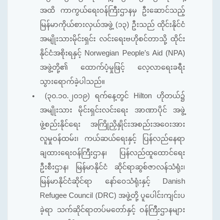
အထိ ကာကွယ်ရေးဝန်ကြီးဌာနမှ ဦးဆောင်သည့်
မြန်မာကိုယ်စားလှယ်အဖွဲ့ (၁၃) ဦးသည် ထိုင်းနိုင်ငံ
အမျိုးသားမိုင်းရှင်း လင်းရေးဗဟိုစင်တာသို့ ထိုင်း
နိုင်ငံအစိုးရနှင့် Norwegian People’s Aid (NPA)
အဖွဲ့တို့၏ ထောက်ပံ့မှုဖြင့် လေ့လာရေးခရီး
သွားရောက်ခဲ့ပါသည်။
(၃၀.၁၀.၂၀၁၉) ရက်နေ့တွင် Hilton ဟိုတယ်၌
အမျိုးသား မိုင်းရှင်းလင်းရေး အာဏာပိုင် အဖွဲ့
ဖွဲ့စည်းနိုင်ရေး အကြိုညှိနှိုင်းအစည်းအဝေးအား
လူမှုဝန်ထမ်း၊ ကယ်ဆယ်ရေးနှင့် ပြန်လည်နေရာ
ချထားရေးဝန်ကြီးဌာန၊ ပြန်လည်ထူထောင်ရေး
ဦးစီးဌာန၊ မြန်မာနိုင်ငံ ဆိုင်ရာဆွစ်ဇာလန်သံရုံး၊
မြန်မာနိုင်ငံဆိုင်ရာ နော်ဝေသံရုံးနှင့် Danish
Refugee Council (DRC) အဖွဲ့တို့ ပူပေါင်းကျင်းပ
ခဲ့ရာ သက်ဆိုင်ရာတပ်မတော်နှင့် ဝန်ကြီးဌာနများ