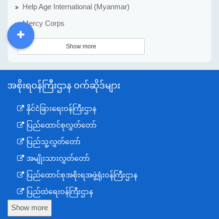
Help Age International (Myanmar)
Mercy Corps
DDM
MOS
DSW
DOR
Show more
အစိုးရဝန်ကြီးဌာန ဝက်ဆိုဒ်များ
နိုင်ငံခြားရေးဝန်ကြီးဌာန
ပြည်ထောင်စုလွှတ်တော်
ပြည်သူ့လွှတ်တော်
အမျိုးသားလွှတ်တော်
ပြည်ထောင်စုအစိုးရအဖွဲ့ရုံးဝန်ကြီးဌာန
ပြည်ထဲရေးဝန်ကြီးဌာန
Show more
ကာကွယ်ရေးဝန်ကြီးဌာန