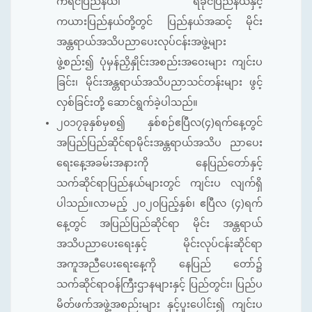
ကရင်ပြည်နယ်၊ ရခိုင်ပြည်နယ်နှင့်
ကယားပြည်နယ်တို့တွင် ပြည်နယ်အဆင့် မိုင်း
အန္တရာယ်အသိပညာပေးလုပ်ငန်းအဖွဲ့များ
ဖွဲ့စည်း၍ ပုံမှန်ညှိနှိုင်းအစည်းအဝေးများ ကျင်းပ
ခြင်း၊ မိုင်းအန္တရာယ်အသိပညာသင်တန်းများ ဖွင့်
လှစ်ခြင်းတို့ ဆောင်ရွက်ခဲ့ပါသည်။
၂၀၁၇ခုနှစ်မှစ၍ နှစ်စဉ်ဧပြီလ(၄)ရက်နေ့တွင်
အပြည်ပြည်ဆိုင်ရာမိုင်းအန္တရာယ်အသိပ ညာပေး
ရေးနေ့အခမ်းအနားကို နေပြည်တော်နှင့်
သက်ဆိုင်ရာပြည်နယ်များတွင် ကျင်းပ လျက်ရှိ
ပါသည်။လာမည့် ၂၀၂၀ပြည့်နှစ်၊ ဧပြီလ (၄)ရက်
နေ့တွင် အပြည်ပြည်ဆိုင်ရာ မိုင်း အန္တရာယ်
အသိပညာပေးရေးနှင့် မိုင်းလုပ်ငန်းဆိုင်ရာ
အကူအညီပေးရေးနေ့ကို နေပြည် တော်၌
သက်ဆိုင်ရာဝန်ကြီးဌာနများနှင့် ပြည်တွင်း၊ ပြည်ပ
မိတ်ဖက်အဖွဲ့အစည်းများ နှင့်ပူးပေါင်း၍ ကျင်းပ