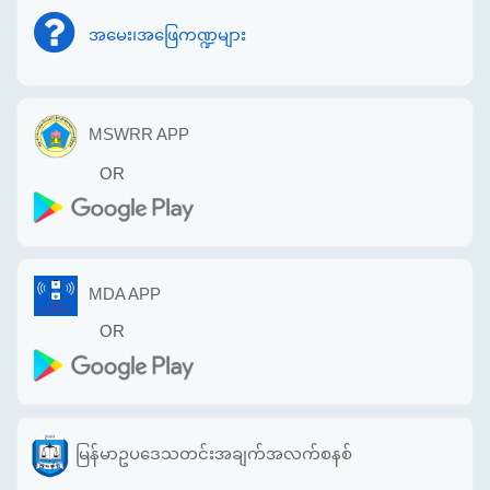
အမေး၊အဖြေကဏ္ဍများ
MSWRR APP
OR
MDA APP
OR
မြန်မာဥပဒေသတင်းအချက်အလက်စနစ်