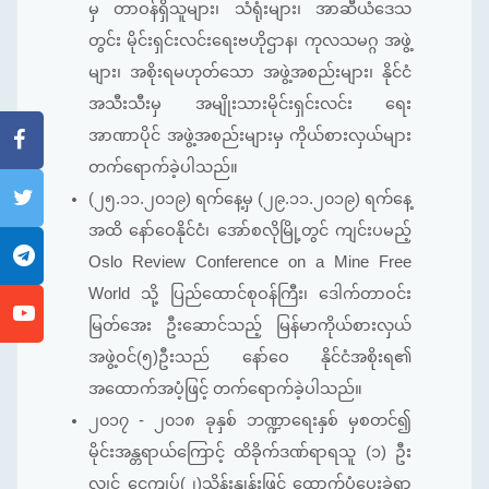
မှ တာဝန်ရှိသူများ၊ သံရုံးများ၊ အာဆီယံဒေသ
တွင်း မိုင်းရှင်းလင်းရေးဗဟိုဌာန၊ ကုလသမဂ္ဂ အဖွဲ့
များ၊ အစိုးရမဟုတ်သော အဖွဲ့အစည်းများ၊ နိုင်ငံ
အသီးသီးမှ အမျိုးသားမိုင်းရှင်းလင်း ရေး
အာဏာပိုင် အဖွဲ့အစည်းများမှ ကိုယ်စားလှယ်များ
တက်ရောက်ခဲ့ပါသည်။
(၂၅.၁၁.၂၀၁၉) ရက်နေ့မှ (၂၉.၁၁.၂၀၁၉) ရက်နေ့
အထိ နော်ဝေနိုင်ငံ၊ အော်စလိုမြို့တွင် ကျင်းပမည့်
Oslo Review Conference on a Mine Free
World သို့ ပြည်ထောင်စုဝန်ကြီး၊ ဒေါက်တာဝင်း
မြတ်အေး ဦးဆောင်သည့် မြန်မာကိုယ်စားလှယ်
အဖွဲ့ဝင်(၅)ဦးသည် နော်ဝေ နိုင်ငံအစိုးရ၏
အထောက်အပံ့ဖြင့် တက်ရောက်ခဲ့ပါသည်။
၂၀၁၇ - ၂၀၁၈ ခုနှစ် ဘဏ္ဍာရေးနှစ် မှစတင်၍
မိုင်းအန္တရာယ်ကြောင့် ထိခိုက်ဒဏ်ရာရသူ (၁) ဦး
လျှင် ငွေကျပ်(၂)သိန်းနှုန်းဖြင့် ထောက်ပံ့ပေးခဲ့ရာ