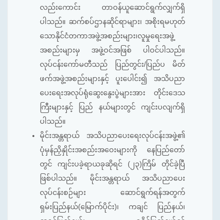
လည်းကောင်း တာဝန်ယူဆောင်ရွက်လျှက်ရှိ
ပါသည်။ ဆက်စပ်ဌာနဆိုင်ရာများ၊ အစိုးရမဟုတ်
သောနိုင်ငံတကာအဖွဲ့အစည်းများ၊လူမှုရေးအဖွဲ့
အစည်းများမှ အဖွဲ့ဝင်အဖြစ် ပါဝင်ပါသည်။
လုပ်ငန်းကော်မတီသည် ပြည်တွင်း/ပြည်ပ မိတ်
ဖက်အဖွဲ့အစည်းများနှင့် ပူးပေါင်း၍ အသိပညာ
ပေးရေးအလုပ်ရုံဆွေးနွေးပွဲများအား တိုင်းဒေသ
ကြီးများနှင့် ပြည် နယ်များတွင် ကျင်းပလျက်ရှိ
ပါသည်။
မိုင်းအန္တရာယ် အသိပညာပေးရေးလုပ်ငန်းအဖွဲ့၏
ပုံမှန်ညှိနှိုင်းအစည်းအဝေးများကို နေပြည်တော်
တွင် ကျင်းပခဲ့ရာယခုဆိုရင် (၂၃)ကြိမ် တိုင်ခဲ့ပြီ
ဖြစ်ပါသည်။ မိုင်းအန္တရာယ် အသိပညာပေး
လုပ်ငန်းစဉ်များ ဆောင်ရွက်ရန်အတွက်
ရှမ်းပြည်နယ်(မြောက်ပိုင်း)၊ ကချင် ပြည်နယ်၊