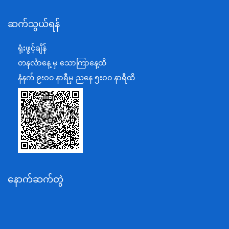
နယ်စပ်ရေးရာဝန်ကြီးဌာန
ဆက်သွယ်ရန်
စီမံကိန်း၊ဘဏ္ဍာရေးနှင့်စက်မှုဝန်ကြီးဌာန
ရင်းနှီးမြှုပ်နှံမှုနှင့် နိုင်ငံခြားစီးပွားဆက်သွယ်ရေးဝန်ကြီးဌာန
ရုံးဖွင့်ချိန်
အပြည်ပြည်ဆိုင်ရာပူးပေါင်းဆောင်ရွက်ရေးဝန်ကြီးဌာန
တနင်္လာနေ့ မှ သောကြာနေ့ထိ
ပြန်ကြားရေးဝန်ကြီးဌာန
နံနက် ၉းဝ၀ နာရီမှ ညနေ ၅းဝ၀ နာရီထိ
သာသနာရေးနှင့် ယဉ်ကျေးမှုဝန်ကြီးဌာန
စိုက်ပျိုးရေး၊မွေးမြူရေးနှင့်ဆည်မြောင်းဝန်ကြီးဌာန
ပို့ဆောင်ရေးနှင့်ဆက်သွယ်ရေးဝန်ကြီးဌာန
သယံဇာတနှင့်ပတ်ဝန်းကျင်ထိန်းသိမ်းရေးဝန်ကြီးဌာန
လျှပ်စစ်နှင့်စွမ်းအင်ဝန်ကြီးဌာန
နောက်ဆက်တွဲ
အလုပ်သမား၊လူဝင်မှုကြီးကြပ်ရေးနှင့်ပြည်သူ့အင်အား
ဝန်ကြီးဌာန
စီးပွားရေးနှင့်ကူးသန်းရောင်းဝယ်ရေးဝန်ကြီးဌာန