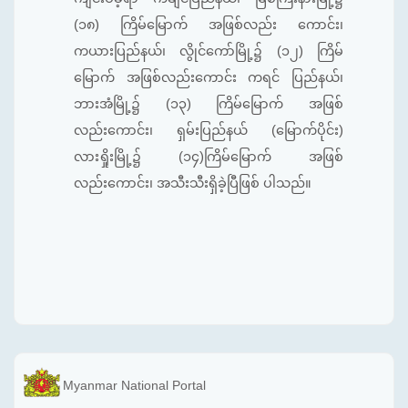
(၁၈) ကြိမ်မြောက် အဖြစ်လည်း ကောင်း၊
ကယားပြည်နယ်၊ လွိုင်ကော်မြို့၌ (၁၂) ကြိမ်
မြောက် အဖြစ်လည်းကောင်း ကရင် ပြည်နယ်၊
ဘားအံမြို့၌ (၁၃) ကြိမ်မြောက် အဖြစ်
လည်းကောင်း၊ ရှမ်းပြည်နယ် (မြောက်ပိုင်း)
လားရှိုးမြို့၌ (၁၄)ကြိမ်မြောက် အဖြစ်
လည်းကောင်း၊ အသီးသီးရှိခဲ့ပြီဖြစ် ပါသည်။
Myanmar National Portal