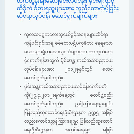
တိုက်တွန်းနှိုးဆော်ခြင်းလုပ်ငန်း၊ မိုင်းကြောင့်
ထိခိုက် ခံစားရသူများအား ကူညီထောက်ပံ့ခြင်း
ဆိုင်ရာလုပ်ငန်း ဆောင်ရွက်ချက်များ
ကုလသမဂ္ဂကလေးသူငယ်ခွင့်အရေးများဆိုင်ရာ
ကွန်ဗင်းရှင်းအရ စစ်ဘေးပဋိပက္ခခံစား နေရသော
ဒေသများရှိကလေးသူငယ်များအား ကာကွယ်စော
င့်ရှောက်ရန်အတွက် မိုင်းအန္တ ရာယ်အသိပညာပေး
လုပ်ငန်းများအား ၂၀၁၂ခုနှစ်တွင် စတင်
ဆောင်ရွက်ခဲ့ပါသည်။
မိုင်းအန္တရာယ်အသိပညာပေးလုပ်ငန်းကော်မတီ
ကို(၂၇.၄.၂၀၁၂)ရက်နေ့တွင် စတင်ဖွဲ့စည်း
ဆောင်ရွက်ခဲ့ပါသည်။ ညွှန်ကြားရေးမှူးချုပ်၊
ပြန်လည်ထူထောင်ရေးဦးစီးဌာနက ဥက္ကဌ အဖြစ်
လည်းကောင်း၊ညွှန်ကြားရေးမှူး၊ပြန်လည်ထူထောင်
ရေးဦးစီးဌာနက အတွင်းရေးမှူး အဖြစ်