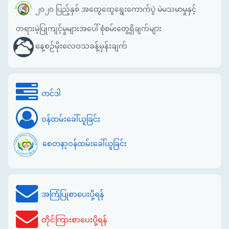
၂၀၂၀ ပြည့်နှစ် အထွေထွေရွေးကောက်ပွဲ မဲမသမာမှုနှင့်
တရားမဲ့ပြုကျင့်မှုများအပေါ် စုံစမ်းတွေ့ရှိချက်များ
နေ့စဉ်မိုးလေဝသခန့်မှန်းချက်
တင်ဒါ
ဝန်ထမ်းခေါ်ယူခြင်း
စေတနာ့ဝန်ထမ်းခေါ်ယူခြင်း
အကြံပြုစာပေးပို့ရန်
တိုင်ကြားစာပေးပို့ရန်