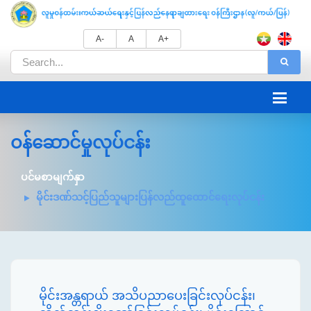
A-
A
A+
ဝန်ဆောင်မှုလုပ်ငန်း
ပင်မစာမျက်နှာ
မိုင်းဒဏ်သင့်ပြည်သူများပြန်လည်ထူထောင်ရေးလုပ်ငန်း
မိုင်းအန္တရာယ် အသိပညာပေးခြင်းလုပ်ငန်း၊