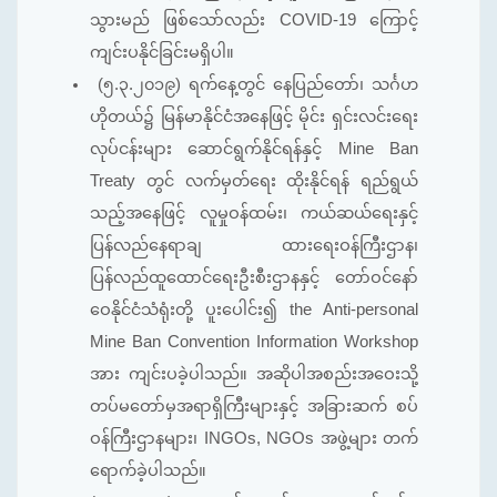
သွားမည် ဖြစ်သော်လည်း COVID-19 ကြောင့်
ကျင်းပနိုင်ခြင်းမရှိပါ။
(၅.၃.၂၀၁၉) ရက်နေ့တွင် နေပြည်တော်၊ သင်္ဂဟ
ဟိုတယ်၌ မြန်မာနိုင်ငံအနေဖြင့် မိုင်း ရှင်းလင်းရေး
လုပ်ငန်းများ ဆောင်ရွက်နိုင်ရန်နှင့် Mine Ban
Treaty တွင် လက်မှတ်ရေး ထိုးနိုင်ရန် ရည်ရွယ်
သည့်အနေဖြင့် လူမှုဝန်ထမ်း၊ ကယ်ဆယ်ရေးနှင့်
ပြန်လည်နေရာချ ထားရေးဝန်ကြီးဌာန၊
ပြန်လည်ထူထောင်ရေးဦးစီးဌာနနှင့် တော်ဝင်နော်
ဝေနိုင်ငံသံရုံးတို့ ပူးပေါင်း၍ the Anti-personal
Mine Ban Convention Information Workshop
အား ကျင်းပခဲ့ပါသည်။ အဆိုပါအစည်းအဝေးသို့
တပ်မတော်မှအရာရှိကြီးများနှင့် အခြားဆက် စပ်
ဝန်ကြီးဌာနများ၊ INGOs, NGOs အဖွဲ့များ တက်
ရောက်ခဲ့ပါသည်။