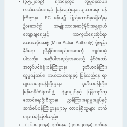
(၃.၅.၂၀၁၉) ရက်နေ့တွင် လူမှုဝန်ထမ်း၊
ကယ်ဆယ်ရေးနှင့် ပြန်လည်နေရာချထားရေး ဝန်
ကြီးဌာန၊ EC ခန်းမ၌ ပြည်ထောင်စုဝန်ကြီးမှ
ဦးဆောင်၍ အမျိုးသားအဆင့်မိုင်းအန္တရာယ်
လျော့ချရေးနှင့် ကာကွယ်ရေးဆိုင်ရာ
အာဏာပိုင်အဖွဲ့ (Mine Action Authority) ဖွဲ့စည်း
နိုင်ရေး ညှိနှိုင်းအစည်းအဝေးကို ကျင်းပခဲ့
ပါသည်။ အဆိုပါအစည်းအဝေးသို့ နိုင်ငံတော်
အတိုင်ပင်ခံရုံးဝန်ကြီးဌာန၊ ဒုတိယဝန်ကြီး၊
လူမှုဝန်ထမ်း၊ ကယ်ဆယ်ရေးနှင့် ပြန်လည်နေ ရာ
ချထားရေးဝန်ကြီးဌာန၊ ဒုတိယဝန်ကြီး၊
မြန်မာနိုင်ငံရဲတပ်ဖွဲ့၊ ရဲမှူးချုပ်နှင့် ပြန်လည်ထူ
ထောင်ရေးဦးစီးဌာန၊ ညွှန်ကြားရေးမှူးချုပ်နှင့်
ဆက်စပ်ဝန်ကြီးဌာနများမှ တာဝန်ရှိသူများ တက်
ရောက်ခဲ့ကြပါသည်။
(၂၆.၈.၂၀၁၉) ရက်နေ့မှ (၂၈.၈.၂၀၁၉) ရက်နေ့