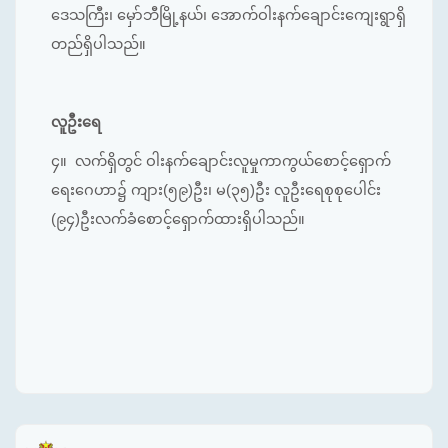
ဒေသကြီး၊ မှော်ဘီမြို့နယ်၊ အောက်ဝါးနက်ချောင်းကျေးရွာရှိ
တည်ရှိပါသည်။
လူဦးရေ
၄။ လက်ရှိတွင် ဝါးနက်ချောင်းလူမှုကာကွယ်စောင့်ရှောက်
ရေးဂေဟာ၌ ကျား(၅၉)ဦး၊ မ(၃၅)ဦး လူဦးရေစုစုပေါင်း
(၉၄)ဦးလက်ခံစောင့်ရှောက်ထားရှိပါသည်။