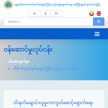
A-
A
A+
ဝန်ဆောင်မှုလုပ်ငန်း
ပင်မစာမျက်နှာ
ထိခိုက်လွယ်အုပ်စုများပြန်လည်ထူ‌ထောင်ရေး
ဝါးနက်ချောင်းလူမှုကာကွယ်စောင့်ရှောက်ရေး