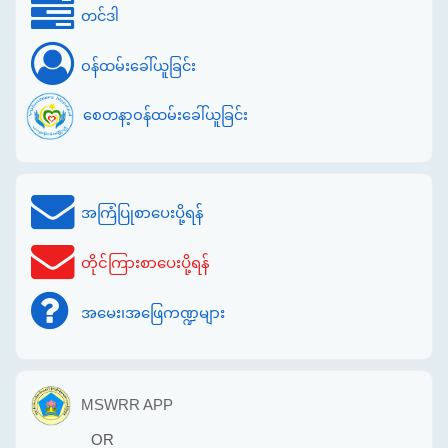
တင်ဒါ
ဝန်ထမ်းခေါ်ယူခြင်း
စေတနာ့ဝန်ထမ်းခေါ်ယူခြင်း
အကြံပြုစာပေးပို့ရန်
တိုင်ကြားစာပေးပို့ရန်
အမေး၊အဖြေကဏ္ဍများ
MSWRR APP
OR