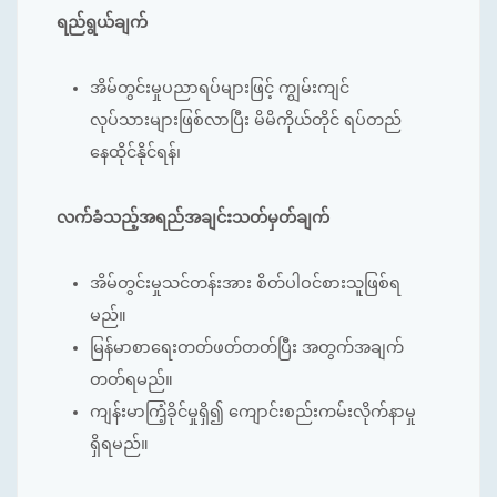
ရည်ရွယ်ချက်
အိမ်တွင်းမှုပညာရပ်များဖြင့် ကျွမ်းကျင်
လုပ်သားများဖြစ်လာပြီး မိမိကိုယ်တိုင် ရပ်တည်
နေထိုင်နိုင်ရန်၊
လက်ခံသည့်အရည်အချင်းသတ်မှတ်ချက်
အိမ်တွင်းမှုသင်တန်းအား စိတ်ပါဝင်စားသူဖြစ်ရ
မည်။
မြန်မာစာရေးတတ်ဖတ်တတ်ပြီး အတွက်အချက်
တတ်ရမည်။
ကျန်းမာကြံ့ခိုင်မှုရှိ၍ ကျောင်းစည်းကမ်းလိုက်နာမှု
ရှိရမည်။