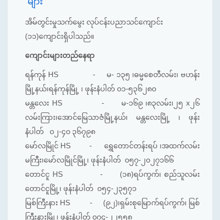
များ
အိမ်တွင်းမှုသက်မွေး လုပ်ငန်းပညာသင်ကျောင်း
(၁၁)ကျောင်းရှိပါသည်။
ကျောင်းများတည်နေရာ
ရန်ကုန် HS - မ- ၁၃၅ ၊ဓမ္မစေတီလမ်း၊ ဗဟန်း
မြို့နယ်၊ရန်ကုန်မြို့ ၊ ဖုန်းနံပါတ် ၀၁-၅၃၆၂၈၀
မန္တလေး HS - မ-၁၆၉ ၊၈၃လမ်း၊၂၅ x၂၆
လမ်းကြား၊အောင်‌မြေသာဇံမြို့နယ်၊ မန္တလေးမြို့ ၊ ဖုန်း
နံပါတ် ၀၂-၄၀ ၃၆၇၉၈
မော်လမြိုင် HS - ရွှေတောင်တန်းရပ် ၊အထက်လမ်း
မကြီး၊မော်လမြိုင်မြို့၊ ဖုန်းနံပါတ် ၀၅၇-၂၀၂၇၁၆၆
တောင်ငူ HS - (၁၈)ရပ်ကွက်၊ စည်သူလမ်း
တောင်ငူမြို့၊ ဖုန်းနံပါတ် ၀၅၄-၂၃၅၇၁
မြစ်ကြီးနား HS - (၉၂)၊ရှမ်းစုမြောက်ရပ်ကွက်၊ မြစ်
ကြီးနားမြို့၊ ဖုန်းနံပါတ် ၀၇၄-၂၂၅၅၈