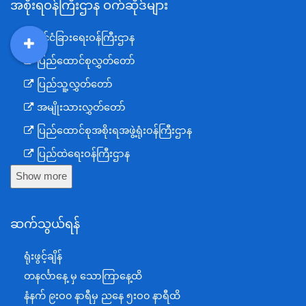
အစိုးရဝန်ကြီးဌာန ဝက်ဆိုဒ်များ
နိုင်ငံခြားရေးဝန်ကြီးဌာန
DDM
MOS
DSW
DOR
ပြည်ထောင်စုလွှတ်တော်
ပြည်သူ့လွှတ်တော်
အမျိုးသားလွှတ်တော်
ပြည်ထောင်စုအစိုးရအဖွဲ့ရုံးဝန်ကြီးဌာန
ပြည်ထဲရေးဝန်ကြီးဌာန
Show more
ကာကွယ်ရေးဝန်ကြီးဌာန
နယ်စပ်ရေးရာဝန်ကြီးဌာန
ဆက်သွယ်ရန်
စီမံကိန်း၊ဘဏ္ဍာရေးနှင့်စက်မှုဝန်ကြီးဌာန
ရင်းနှီးမြှုပ်နှံမှုနှင့် နိုင်ငံခြားစီးပွားဆက်သွယ်ရေးဝန်ကြီးဌာန
ရုံးဖွင့်ချိန်
အပြည်ပြည်ဆိုင်ရာပူးပေါင်းဆောင်ရွက်ရေးဝန်ကြီးဌာန
တနင်္လာနေ့ မှ သောကြာနေ့ထိ
ပြန်ကြားရေးဝန်ကြီးဌာန
နံနက် ၉းဝ၀ နာရီမှ ညနေ ၅းဝ၀ နာရီထိ