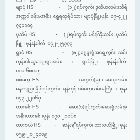
ဖျာပုံ HS - (၁၂)ရပ်ကွက်၊ ဒုတိယလမ်း၊သီရိ
အဏ္ဏဝါခန်းမအနီး၊ ရွှေရတုရိပ်သာ၊ ဖျာပုံမြို့၊ဖုန်း ၀၉-၄၂၂
၇၄၁၁၀၄
ပုသိမ် HS - (၂)ရပ်ကွက်၊ မင်းကြီးလမ်း၊ ပုသိမ်
မြို့ ၊ ဖုန်းနံပါတ် ၀၄၂-၂၅၃၇၃
ရွာငံ HS - (၈၂)ရွှေဖူးရုံအရှေ့တွင်း၊ အင်း
ကုန်းငါးဆူကျေးရွာအုပ်စု ၊ ရွာငံမြို့၊ ဖုန်းနံပါတ်
၀၈၁-၆၈၀၁၅
စစ်တွေ HS - အကွက်(၉) ၊ မေယုလမ်း၊
မန်ကျည်းမြိုင်ရပ်ကွက်၊ ရန်ကုန်-စစ်တွေလမ်းမကြီး ၊ ဖုန်း
၀၄၃-၂၂၀၆၇
ဟားခါး HS - ဆေး(၁)ရပ်ကွက်၊ဆေးရုံလမ်းခွဲ
အနီး၊ဟားခါး ၊ဖုန်း ၀၇၀-၂၁၀၆၈
ထားဝယ် HS - ဆန်းချီရပ်ကွက်၊ ထားဝယ်မြို့၊ ဖုန်း
၀၅၉-၂၀၂၄၀၀၉