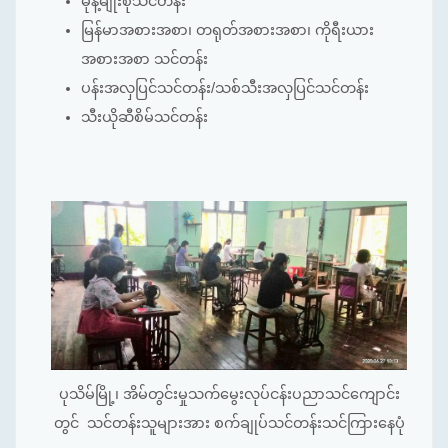
မုန့်မျိုးစုံသင်တန်း
မြန်မာအစားအစာ၊ တရုတ်အစားအစာ၊ ကိုရီးယား
အစားအစာ သင်တန်း
ပန်းအလှပြင်သင်တန်း/သစ်သီးအလှပြင်သင်တန်း
သီးယိုဆီစိမ်သင်တန်း
ပုသိမ်မြို့၊ အိမ်တွင်းမှုသက်မွေးလုပ်ငန်းပညာသင်ကျောင်း
တွင်
သင်တန်းသူများအား စက်ချုပ်သင်တန်းသင်ကြားနေပုံ