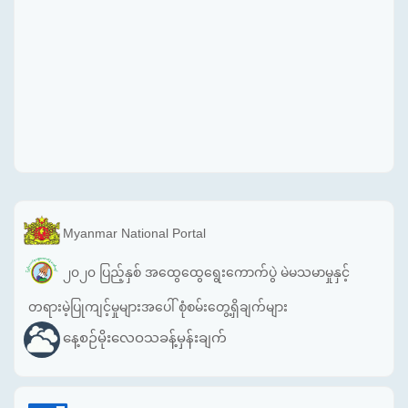
Myanmar National Portal
၂၀၂၀ ပြည့်နှစ် အထွေထွေရွေးကောက်ပွဲ မဲမသမာမှုနှင့်
တရားမဲ့ပြုကျင့်မှုများအပေါ် စုံစမ်းတွေ့ရှိချက်များ
နေ့စဉ်မိုးလေဝသခန့်မှန်းချက်