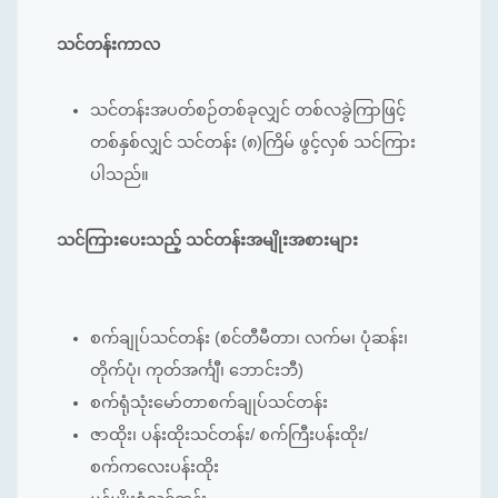
သင်တန်းကာလ
သင်တန်းအပတ်စဉ်တစ်ခုလျှင် တစ်လခွဲကြာဖြင့်
တစ်နှစ်လျှင် သင်တန်း (၈)ကြိမ် ဖွင့်လှစ် သင်ကြား
ပါသည်။
သင်ကြားပေးသည့် သင်တန်းအမျိုးအစားများ
စက်ချုပ်သင်တန်း (စင်တီမီတာ၊ လက်မ၊ ပုံဆန်း၊
တိုက်ပုံ၊ ကုတ်အင်္ကျီ၊ ဘောင်းဘီ)
စက်ရုံသုံးမော်တာစက်ချုပ်သင်တန်း
ဇာထိုး၊ ပန်းထိုးသင်တန်း/ စက်ကြီးပန်းထိုး/
စက်ကလေးပန်းထိုး