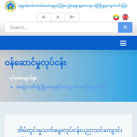
A-
A
A+
ဝန်ဆောင်မှုလုပ်ငန်း
ပင်မစာမျက်နှာ
အမျိုးသမီးဖွံ့ဖြိုးရေးနှင့်ကာကွယ်စောင့်ရှောက်ရေး
အိမ်တွင်းမှုသက်မွေးလုပ်ငန်းပညာသင်ကျောင်း