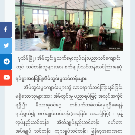
ပုသိမ်မြို့၊ အိမ်တွင်းမှုသက်မွေးလုပ်ငန်းပညာသင်ကျောင်း
တွင်
သင်တန်းသူများအား စက်ချုပ်သင်တန်းသင်ကြားနေပုံ
ရပ်ရွာအခြေပြုအိမ်တွင်းမှုသင်တန်းများ
အိမ်တွင်းမှုကျောင်းများသို့ လာရောက်သင်ကြားနိုင်ခြင်း
မရှိသောသူများအား အိမ်တွင်းမှု ပညာရပ်ဖြင့် အလုပ်အကိုင်
ရရှိပြီး မိသားစုဝင်ငွေ တစ်ဖက်တစ်လမ်းမှရရှိစေရန်
ရည်ရွယ်၍ စက်ချုပ်သင်တန်း(အခြေခံ၊ အဆင့်မြင့်) ၊ မုန့်
လုပ်နည်းသင်တန်း၊ အိတ်ချုပ်နည်းသင်တန်း၊ မော်တာ
အပ်ချုပ် သင်တန်း၊ ကျားရှပ်သင်တန်း၊ မြန်မာ့အစားအစာ