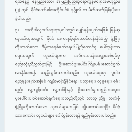
ရက်နေ့၌ နေပြည်တော်၊ အပြည်ပြည်ဆိုင်ရာကွန်ဗင်းရှင်းဗဟိုဌာန
(၂) တွင် နိုင်ငံတော်၏အတိုင်ပင်ခံ ပုဂ္ဂိုလ် က မိတ်ဆက်ဖြန့်ချိပေး
ခဲ့ပါသည်။
၃။
အဆိုပါလူငယ်ရေးရာမူဝါဒတွင် မျှော်မှန်းချက်အဖြစ် မြန်မာ့
လူငယ်ထုအတွက် နိုင်ငံ တကာနှင့်ရင်ဘောင်တန်းနိုင်မည့် ဖွံ့ဖြိုး
တိုးတက်သော ဒီမိုကရေစီဖက်ဒရယ်ပြည်ထောင်စု ပေါ်ထွန်းလာ
ရေးအတွက် လူငယ်များက အဓိကအခန်းကဏ္ဍတစ်ရပ်မှ
စည်းလုံးညီညွတ်စွာဖြင့် ဦးဆောင်ပူးပေါင်းကြိုးပမ်းဆောင်ရွက်
လာနိုင်စေရန် ထည့်သွင်းထားပါသည်။ လူငယ်ရေးရာ မူဝါဒ
ရည်မှန်းချက်အဖြစ် ကျန်းမာကြံ့ခိုင်ရေး၊ ပညာရေး၊ လူမှုရေး၊ စွမ်း
ရည်၊ လူ့ကျင့်ဝတ်၊ လူ့တန်ဖိုးနှင့် ဦးဆောင်မှုအရည်အသွေး၊
ပူးပေါင်းပါဝင်ဆောင်ရွက်ရေးစသည်တို့တွင် သာတူ ညီမျှ ဘက်စုံ
ဖွံ့ဖြိုးတိုးတက်သော လူငယ်များအဖြစ် ပျိုးထောင်ပေးပြီး နိုင်ငံ့
သားကောင်း လူငယ်များ ပေါ်ထွန်းလာရန် ရည်မှန်းထားပါသည်။