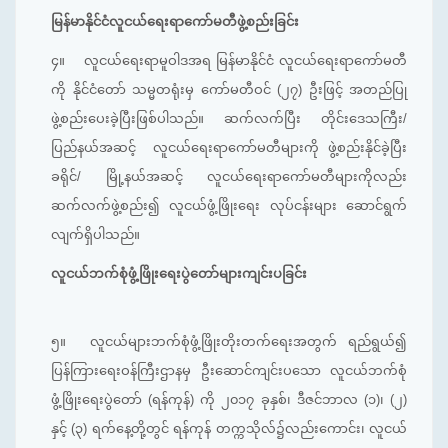
မြန်မာနိုင်ငံလူငယ်ရေးရာကော်မတီဖွဲ့စည်းခြင်း
၄။
လူငယ်ရေးရာမူဝါဒအရ မြန်မာနိုင်ငံ လူငယ်ရေးရာကော်မတီ
ကို နိုင်ငံတော် သမ္မတရုံးမှ ကော်မတီဝင် (၂၇) ဦးဖြင့် အတည်ပြု
ဖွဲ့စည်းပေးခဲ့ပြီးဖြစ်ပါသည်။ ဆက်လက်ပြီး တိုင်းဒေသကြီး/
ပြည်နယ်အဆင့် လူငယ်ရေးရာကော်မတီများကို ဖွဲ့စည်းနိုင်ခဲ့ပြီး
ခရိုင်/ မြို့နယ်အဆင့် လူငယ်ရေးရာကော်မတီများကိုလည်း
ဆက်လက်ဖွဲ့စည်း၍ လူငယ်ဖွံ့ဖြိုးရေး လုပ်ငန်းများ ဆောင်ရွက်
လျက်ရှိပါသည်။
လူငယ်ဘက်စုံဖွံ့ဖြိုးရေးပွဲတော်များကျင်းပခြင်း
၅။
လူငယ်များဘက်စုံဖွံ့ဖြိုးတိုးတက်ရေးအတွက် ရည်ရွယ်၍
ပြန်ကြားရေးဝန်ကြီးဌာနမှ ဦးဆောင်ကျင်းပသော လူငယ်ဘက်စုံ
ဖွံ့ဖြိုးရေးပွဲတော် (ရန်ကုန်) ကို ၂၀၁၇ ခုနှစ်၊ ဒီဇင်ဘာလ (၁)၊ (၂)
နှင့် (၃) ရက်နေ့တို့တွင် ရန်ကုန် တက္ကသိုလ်၌လည်းကောင်း၊ လူငယ်