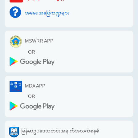
အမေး၊အဖြေကဏ္ဍများ
MSWRR APP
OR
MDA APP
OR
မြန်မာဥပဒေသတင်းအချက်အလက်စနစ်