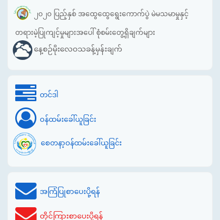
၂၀၂၀ ပြည့်နှစ် အထွေထွေရွေးကောက်ပွဲ မဲမသမာမှုနှင့်
တရားမဲ့ပြုကျင့်မှုများအပေါ် စုံစမ်းတွေ့ရှိချက်များ
နေ့စဉ်မိုးလေဝသခန့်မှန်းချက်
တင်ဒါ
ဝန်ထမ်းခေါ်ယူခြင်း
စေတနာ့ဝန်ထမ်းခေါ်ယူခြင်း
အကြံပြုစာပေးပို့ရန်
တိုင်ကြားစာပေးပို့ရန်