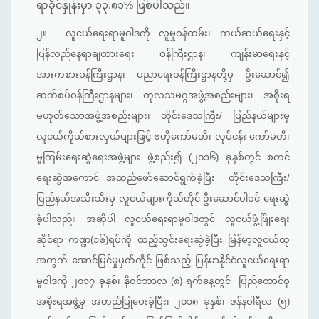
ရာခိုင်နှုန်းမှာ ၃၃.၈၁% ဖြစ်ပါသည်။
၂။
လူငယ်ရေးရာမူဝါဒကို လူမှုဝန်ထမ်း၊ ကယ်ဆယ်ရေးနှင့်
ပြန်လည်နေရာချထားရေး ဝန်ကြီးဌာန၊ ကျန်းမာရေးနှင့်
အားကစားဝန်ကြီးဌာန၊ ပညာရေးဝန်ကြီးဌာနတို့မှ ဦးဆောင်၍
ဆက်စပ်ဝန်ကြီးဌာနများ၊ ကုလသမဂ္ဂအဖွဲ့အစည်းများ၊ အစိုးရ
မဟုတ်‌သောအဖွဲ့အစည်းများ၊ တိုင်းဒေသကြီး/ ပြည်နယ်များမှ
လူငယ်ကိုယ်စားလှယ်များဖြင့် ဗဟိုကော်မတီ၊ လုပ်ငန်း ကော်မတီ၊
မူကြမ်းရေးဆွဲရေးအဖွဲ့များ ဖွဲ့စည်း၍ (၂၀၁၆) ခုနှစ်တွင် စတင်
ရေးဆွဲအကောင် အထည်ဖော်ဆောင်ရွက်ခဲ့ပြီး တိုင်းဒေသကြီး/
ပြည်နယ်အသီးသီးမှ လူငယ်များကိုယ်တိုင် ဦးဆောင်ပါဝင် ရေးဆွဲ
ခဲ့ပါသည်။ အဆိုပါ လူငယ်ရေးရာမူဝါဒတွင် လူငယ်ဖွံ့ဖြိုးရေး
ဆိုင်ရာ ကဏ္ဍ(၁၆)ရပ်ကို ထည့်သွင်းရေးဆွဲခဲ့ပြီး မြန်မာ့လူငယ်ထု
အတွက် အောင်မြင်မှုမှတ်တိုင် ဖြစ်သည့် မြန်မာနိုင်ငံလူငယ်ရေးရာ
မူဝါဒကို ၂၀၁၇ ခုနှစ်၊ နိုဝင်ဘာလ (၈) ရက်နေ့တွင် ပြည်ထောင်စု
အစိုးရအဖွဲ့မှ အတည်ပြုပေးခဲ့ပြီး၊ ၂၀၁၈ ခုနှစ်၊ ဇန်နဝါရီလ (၅)