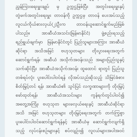
ညွှန်ကြားရေးမှူးချုပ် မှ ဥက္ကဌဖြစ်ပြီး အတွင်းရေးမှူးနှင့်
တွဲဖက်အတွင်းရေးမှူး တာဝန်ကို ဥက္ကဌမှ တာဝန် ပေးအပ်သည့်
လူငယ်ကိုယ်စားလှယ်(၂)ဦးက တာဝန်ယူဆောင်ရွက်မည်ဖြစ်
ပါသည်။ အာဆီယံအသင်း(မြန်မာနိုင်ငံ) ဖွဲ့စည်းရသည့်
ရည်ရွယ်ချက်မှာ မြန်မာနိုင်ငံတွင် ပြည်သူများအကြား အာဆီယံ
ဆိုင်ရာ အသိအမြင် ဗဟုသုတများ တိုးပွားရေးအတွက်
ဆောင်ရွက်ရန်၊ အဆီယံ အသိုက်အဝန်းသည် အများပြည်သူနှင့်
သက်ဆိုင်ပြီး အာဆီယံအသိုက်အဝန်း ထူထောင် ရာတွင် ပြည်သူ
တစ်ရပ်လုံး ပူးပေါင်းပါဝင်ရန် လိုအပ်သည်ဆိုသည့် သိမြင်ခံစား
စိတ်မြှင့်တင် ရန်၊ အာဆီယံ၏ သွင်ပြင် လက္ခဏာများကို တိုးမြှင့်
ဖော်ထုတ်ရန်၊ အာဆီယံအသင်းများ ကွန်ရက်တွင်ပါဝင်၍
အတွေ့အကြုံ၊ ဗဟုသုတ များဖလှယ်ရေးနှင့် အာဆီယံဆိုင်ရာ
အသိ အမြင် ဗဟုသုတများ တိုးမြှင့်ရေးအတွက် တက်ကြွစွာ
ပူးပေါင်းပါဝင်ဆောင်ရွက်ရန်နှင့် အာဆီယံမှ ဆောင်ရွက်လျက်ရှိ
သည့် လုပ်ငန်းစဉ်များနှင့် စပ်လျဉ်း၍ လူငယ်များအပါအဝင်