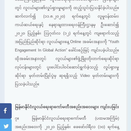
တွင် လူငယ်များ၏လှုပ်ရှားမှုများကို ထည့်သွင်းပြသနိုင်ခဲ့ပါသည်။
ဆက်လက်၍ (၁၁.၈.၂၀၂၀) ရက်နေ့တွင် လူမှုဝန်ထမ်း၊
ကယ်ဆယ်ရေးနှင့် နေရာချထားရေးဝန်ကြီးဌာနမှ ဦးဆောင်၍
၂၀၂၀ ပြည့်နှစ်၊ ဩဂုတ်လ (၁၂) ရက်နေ့တွင် ကျရောက်သည့်
အပြည်ပြည်ဆိုင်ရာ လူငယ်များနေ့ Online အခမ်းအနားကို “Youth
Engagement In Global Action” ခေါင်းစဉ်ဖြင့် ကျင်းပခဲ့ပါသည်။
ထိုအခမ်းအနားတွင် လူငယ်များ၏ဖွံ့ဖြိုးတိုးတက်ရေးဆိုင်ရာ
လုပ်ငန်းများတွင် ပူးပေါင်းပါဝင်ဆောင်ရွက်ခဲ့သည့် လှုပ်ရှားမှု
ဆိုင်ရာ မှတ်တမ်းပြိုင်ပွဲမှ ဆုရရှိသည့် Video မှတ်တမ်းများကို
ပြသခဲ့ပါသည်။
မြန်မာနိုင်ငံလူငယ်ရေးရာကော်မတီအစည်းအဝေးများ ကျင်းပခြင်း
၇။
မြန်မာနိုင်ငံလူငယ်ရေးရာကော်မတီ (ပထမအကြိမ်)
အစည်းအဝေးကို ၂၀၂၀ ပြည့်နှစ်၊ ဖေဖော်ဝါရီလ (၁၀) ရက်နေ့