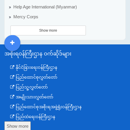
Help Age International (Myanmar)
Mercy Corps
Show more
DDM
MOS
DSW
DOR
အစိုးရဝန်ကြီးဌာန ဝက်ဆိုဒ်များ
နိုင်ငံခြားရေးဝန်ကြီးဌာန
ပြည်ထောင်စုလွှတ်တော်
ပြည်သူ့လွှတ်တော်
အမျိုးသားလွှတ်တော်
ပြည်ထောင်စုအစိုးရအဖွဲ့ရုံးဝန်ကြီးဌာန
ပြည်ထဲရေးဝန်ကြီးဌာန
Show more
ကာကွယ်ရေးဝန်ကြီးဌာန