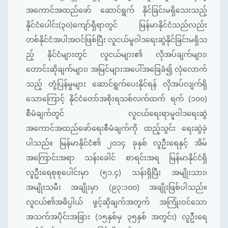
အကောင်အထည်ဖော် ဆောင်ရွက် နိုင်ခြင်းမရှိသေးသည့်
နိုင်ငံပေါင်း(၃၀)ကျော်ရှိရာတွင် မြန်မာနိုင်ငံသည်လည်း
တစ်နိုင်ငံအပါအဝင်ဖြစ်ပြီး လူငယ်မူဝါဒရေးဆွဲနိုင်ခြင်းမရှိသ
ည့် နိုင်ငံများတွင် လူငယ်များ၏ လိုအပ်ချက်များ၊
တောင်းဆိုချက်များ၊ အမြင်များအ‌ပေါ်အခြေခံ၍ လုံလောက်
သည့် တုံ့ပြန်မှုများ ဆောင်ရွက်ပေးနိုင်ရန် လိုအပ်လျက်ရှိ
သောကြောင့် နိုင်ငံတော်အစိုးရသစ်လက်ထက် ရက် (၁၀၀)
စီမံချက်တွင် လူငယ်ရေးရာမူဝါဒရေးဆွဲ
အကောင်အထည်ဖော်ရေးစီမံချက်ကို ထည့်သွင်း ရေးဆွဲခဲ့
ပါသည်။ မြန်မာနိုင်ငံ၏ ၂၀၁၄ ခုနှစ် လူဦးရေနှင့် အိမ်
အကြောင်းအရာ သန်းခေါင် စာရင်းအရ မြန်မာနိုင်ငံရှိ
လူဦးရေစုစုပေါင်းမှာ (၅၁.၄) သန်းရှိပြီး အမျိုးသား၊
အမျိုးသမီး အချိုးမှာ (၉၃:၁၀၀) အချိုးဖြစ်ပါသည်။
လူငယ်၏အဓိပ္ပါယ် ဖွင့်ဆိုချက်အတွက် အကြုံးဝင်သော
အသက်အပိုင်းအခြား (၁၅နှစ်မှ ၃၅နှစ် အတွင်း) လူဦးရေ