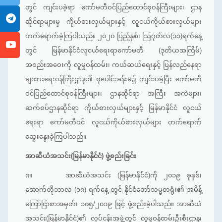
တွင် ကျင်းပခဲ့ရာ ကော်မတီဝင်ပြည်ထောင်စုဝန်ကြီးများ၊ ဌာန
ဆိုင်ရာများမှ ကိုယ်စားလှယ်များနှင့် လူငယ်ကိုယ်စားလှယ်များ
တက်ရောက်ခဲ့ကြပါသည်။ ၂၀၂၀ ပြည့်နှစ်၊ ဩဂုတ်လ(၁၁)ရက်နေ့
တွင် မြန်မာနိုင်ငံလူငယ်ရေးရာကော်မတီ (ဒုတိယအကြိမ်)
အစည်းအဝေးကို လူမှုဝန်ထမ်း၊ ကယ်ဆယ်ရေးနှင့် ပြန်လည်နေရာ
ချထားရေးဝန်ကြီးဌာန၏ စုပေါင်းခန်းမ၌ ကျင်းပခဲ့ပြီး ကော်မတီ
ဝင်ပြည်ထောင်စုဝန်ကြီးများ၊ ဌာနဆိုင်ရာ အကြီး အကဲများ၊
ဆက်စပ်ဌာနဆိုင်ရာ ကိုယ်စားလှယ်များနှင့် မြန်မာနိုင်ငံ လူငယ်
ရေးရာ ကော်မတီဝင် လူငယ်ကိုယ်စားလှယ်များ တက်ရောက်
ဆွေးနွေးခဲ့ကြပါသည်။
အာဆီယံအသင်း(မြန်မာနိုင်ငံ) ဖွဲ့စည်းခြင်း
၈။
အာဆီယံအသင်း (မြန်မာနိုင်ငံ)ကို ၂၀၁၉ ခုနှစ်၊
အောက်တိုဘာလ (၁၈) ရက်နေ့ တွင် နိုင်ငံတော်သမ္မတရုံး၏ အမိန့်
ကြော်ငြာစာအမှတ်၊ ၁၀၅/၂၀၁၉ ဖြင့် ဖွဲ့စည်းခဲ့ပါသည်။ အာဆီယံ
အသင်း(မြန်မာနိုင်ငံ)၏ လုပ်ငန်းအဖွဲ့တွင် လူမှုဝန်ထမ်းဦးစီးဌာန၊