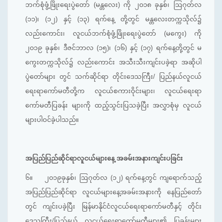
ဘက်စုံဖွံ့ဖြိုးရေးပွဲတော် (မန္တလေး) ကို ၂၀၁၈ ခုနှစ်၊ ဩဂုတ်လ
(၁၁)၊ (၁၂) နှင့် (၁၃) ရက်နေ့ တို့တွင် မန္တလေးတက္ကသိုလ်၌
လည်းကောင်း၊ လူငယ်ဘက်စုံဖွံ့ဖြိုးရေးပွဲတော် (မကွေး) ကို
၂၀၁၉ ခုနှစ်၊ ဒီဇင်ဘာလ (၁၅)၊ (၁၆) နှင့် (၁၇) ရက်နေ့တို့တွင် မ
ကွေးတက္ကသိုလ်၌ လည်းကောင်း အသီးသီးကျင်းပခဲ့ရာ အဆိုပါ
ပွဲတော်များ တွင် သက်ဆိုင်ရာ တိုင်းဒေသကြီး/ ပြည်နယ်လူငယ်
ရေးရာကော်မတီတို့က လူငယ်စကားဝိုင်းများ၊ လူငယ်ရေးရာ
ကော်မတီပြခန်း များကို ထည့်သွင်းပြသခဲ့ပြီး အလွှာစုံမှ လူငယ်
များပါဝင်ခဲ့ပါသည်။
အပြည်ပြည်ဆိုင်ရာလူငယ်များနေ့ အခမ်းအနားကျင်းပခြင်း
၆။
၂၀၁၉ခုနှစ်၊ ဩဂုတ်လ (၁၂) ရက်နေ့တွင် ကျရောက်သည့်
အပြည်ပြည်ဆိုင်ရာ လူငယ်များနေ့အခမ်းအနားကို နေပြည်တော်
တွင် ကျင်းပခဲ့ပြီး မြန်မာနိုင်ငံလူငယ်ရေးရာကော်မတီနှင့် တိုင်း
ဒေသကြီး/ပြည်နယ် လူငယ်ရေးရာကော်မတီများ၏ ပြခန်းများ