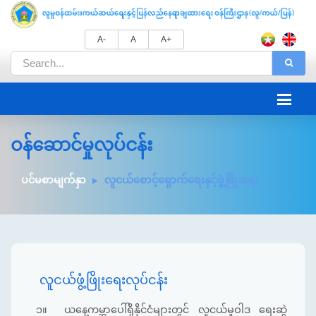
A-
A
A+
ဝန်ဆောင်မှုလုပ်ငန်း
ပင်မစာမျက်နှာ
လူငယ်စောင့်ရှောက်ရေးနှင့်ဖွံ့ဖြိုးရေး
လူငယ်ဖွံ့ဖြိုးရေးလုပ်ငန်း
၁။
ယနေ့ကမ္ဘာပေါ်ရှိနိုင်ငံများတွင် လူငယ်မူဝါဒ ရေးဆွဲ