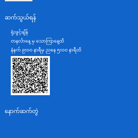
နယ်စပ်ရေးရာဝန်ကြီးဌာန
ဆက်သွယ်ရန်
စီမံကိန်း၊ဘဏ္ဍာရေးနှင့်စက်မှုဝန်ကြီးဌာန
ရင်းနှီးမြှုပ်နှံမှုနှင့် နိုင်ငံခြားစီးပွားဆက်သွယ်ရေးဝန်ကြီးဌာန
ရုံးဖွင့်ချိန်
အပြည်ပြည်ဆိုင်ရာပူးပေါင်းဆောင်ရွက်ရေးဝန်ကြီးဌာန
တနင်္လာနေ့ မှ သောကြာနေ့ထိ
ပြန်ကြားရေးဝန်ကြီးဌာန
နံနက် ၉းဝ၀ နာရီမှ ညနေ ၅းဝ၀ နာရီထိ
သာသနာရေးနှင့် ယဉ်ကျေးမှုဝန်ကြီးဌာန
စိုက်ပျိုးရေး၊မွေးမြူရေးနှင့်ဆည်မြောင်းဝန်ကြီးဌာန
ပို့ဆောင်ရေးနှင့်ဆက်သွယ်ရေးဝန်ကြီးဌာန
သယံဇာတနှင့်ပတ်ဝန်းကျင်ထိန်းသိမ်းရေးဝန်ကြီးဌာန
လျှပ်စစ်နှင့်စွမ်းအင်ဝန်ကြီးဌာန
နောက်ဆက်တွဲ
အလုပ်သမား၊လူဝင်မှုကြီးကြပ်ရေးနှင့်ပြည်သူ့အင်အား
ဝန်ကြီးဌာန
စီးပွားရေးနှင့်ကူးသန်းရောင်းဝယ်ရေးဝန်ကြီးဌာန