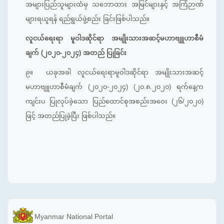
အများပြည်သူများထံမှ သဘောထား အမြင်များနှင့် အကြံဉာဏ်
များရယူရန် ရည်ရွယ်ဖွဲ့စည်း ခြင်းဖြစ်ပါသည်။
လူငယ်ရေးရာ မူဝါဒဆိုင်ရာ အမျိုးသားအဆင့်မဟာဗျူဟာစီမံ
ချက် (၂၀၂၀-၂၀၂၄) အတည် ပြုခြင်း
၉။
ယခုအခါ လူငယ်ရေးရာမူဝါဒဆိုင်ရာ အမျိုးသားအဆင့်
မဟာဗျူဟာစီမံချက် (၂၀၂၀-၂၀၂၄) (၂၀.၈.၂၀၂၀) ရက်နေ့က
ကျင်းပ ပြုလုပ်ခဲ့သော ပြည်ထောင်စုအစည်းအဝေး (၂၆/၂၀၂၀)
ဖြင့် အတည်ပြုခဲ့ပြီး ဖြစ်ပါသည်။
Myanmar National Portal