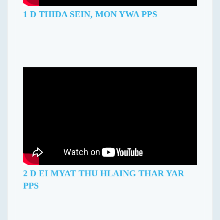
1 D THIDA SEIN, MON YWA PPS
2 D EI MYAT THU HLAING THAR YAR
PPS