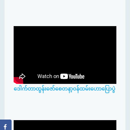
ဒေါက်တာထွန်းဇော်စေတနာ့ဝန်ထမ်းဟောပြောပွဲ