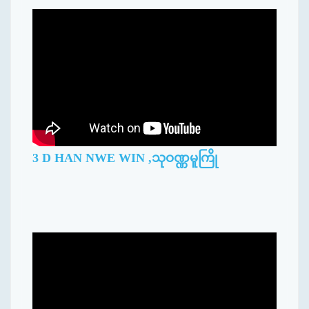
3 D HAN NWE WIN ,သုဝဏ္ဏမူကြို