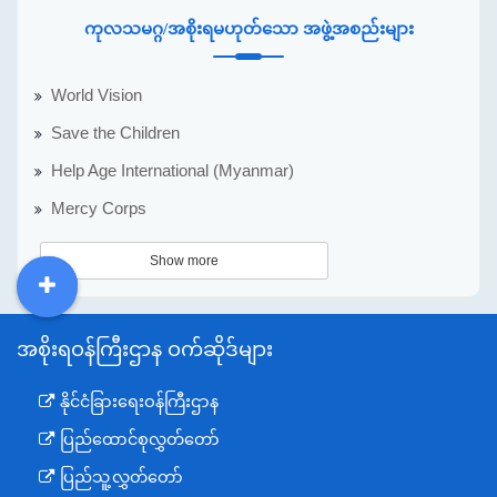
ကုလသမဂ္ဂ/အစိုးရမဟုတ်သော အဖွဲ့အစည်းများ
World Vision
Save the Children
Help Age International (Myanmar)
Mercy Corps
Show more
DDM
MOS
DSW
DOR
အစိုးရဝန်ကြီးဌာန ဝက်ဆိုဒ်များ
နိုင်ငံခြားရေးဝန်ကြီးဌာန
ပြည်ထောင်စုလွှတ်တော်
ပြည်သူ့လွှတ်တော်