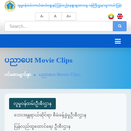
A-
A
A+
ပညာပေး Movie Clips
ပင်မစာမျက်နှာ
ပညာပေး Movie Clips
လူမှုဝန်ထမ်းဦးစီးဌာန
ဘေးအန္တရာယ်ဆိုင်ရာ စီမံခန့်ခွဲမှုဦးစီးဌာန
ပြန်လည်ထူထောင်ရေး ဦးစီးဌာန