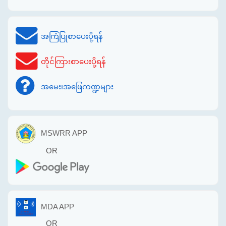
အကြံပြုစာပေးပို့ရန်
တိုင်ကြားစာပေးပို့ရန်
အမေး၊အဖြေကဏ္ဍများ
MSWRR APP
OR
MDA APP
OR