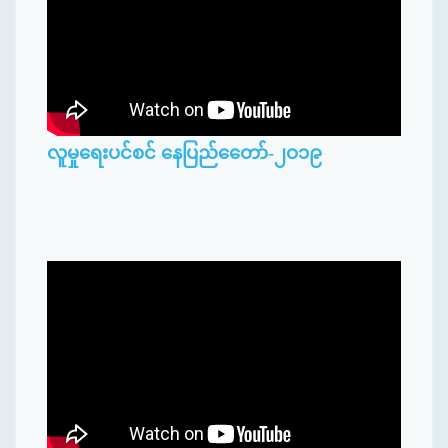
လူမှုရေးပင်စင် နေပြည်တေော်-၂ဝ၁၉