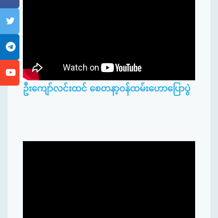
ဦးကျော်လင်းထင် စေတနာ့ဝန်ထမ်းဟောပြောပွဲ