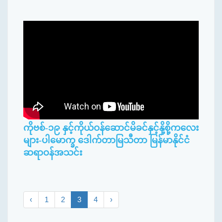
ကိုဗစ်-၁၉ နှင့်ကိုယ်ဝန်ဆောင်မိခင်နှင့်နို့စို့ကလေး
များ-ပါမောက္ခ ဒေါက်တာမြသီတာ မြန်မာနိုင်ငံ
ဆရာဝန်အသင်း
‹
1
2
3
4
›