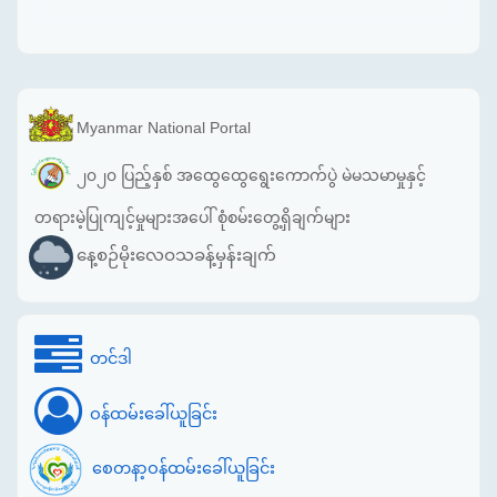
Myanmar National Portal
၂၀၂၀ ပြည့်နှစ် အထွေထွေရွေးကောက်ပွဲ မဲမသမာမှုနှင့်
တရားမဲ့ပြုကျင့်မှုများအပေါ် စုံစမ်းတွေ့ရှိချက်များ
နေ့စဉ်မိုးလေဝသခန့်မှန်းချက်
တင်ဒါ
ဝန်ထမ်းခေါ်ယူခြင်း
စေတနာ့ဝန်ထမ်းခေါ်ယူခြင်း