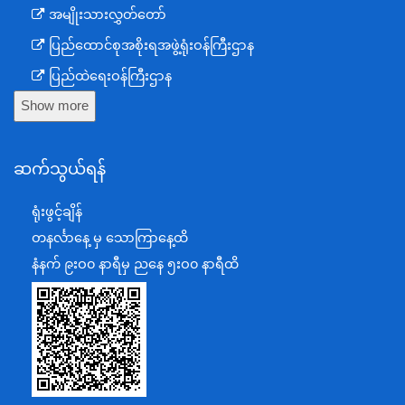
အမျိုးသားလွှတ်တော်
ပြည်ထောင်စုအစိုးရအဖွဲ့ရုံးဝန်ကြီးဌာန
ပြည်ထဲရေးဝန်ကြီးဌာန
Show more
ကာကွယ်ရေးဝန်ကြီးဌာန
နယ်စပ်ရေးရာဝန်ကြီးဌာန
ဆက်သွယ်ရန်
စီမံကိန်း၊ဘဏ္ဍာရေးနှင့်စက်မှုဝန်ကြီးဌာန
ရင်းနှီးမြှုပ်နှံမှုနှင့် နိုင်ငံခြားစီးပွားဆက်သွယ်ရေးဝန်ကြီးဌာန
ရုံးဖွင့်ချိန်
အပြည်ပြည်ဆိုင်ရာပူးပေါင်းဆောင်ရွက်ရေးဝန်ကြီးဌာန
တနင်္လာနေ့ မှ သောကြာနေ့ထိ
ပြန်ကြားရေးဝန်ကြီးဌာန
နံနက် ၉းဝ၀ နာရီမှ ညနေ ၅းဝ၀ နာရီထိ
သာသနာရေးနှင့် ယဉ်ကျေးမှုဝန်ကြီးဌာန
စိုက်ပျိုးရေး၊မွေးမြူရေးနှင့်ဆည်မြောင်းဝန်ကြီးဌာန
ပို့ဆောင်ရေးနှင့်ဆက်သွယ်ရေးဝန်ကြီးဌာန
သယံဇာတနှင့်ပတ်ဝန်းကျင်ထိန်းသိမ်းရေးဝန်ကြီးဌာန