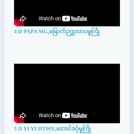
4 D PAPA MG,မြောက်ဉက္ကလာပမူကြို
5 D YI YI HTWE,တောင်ဒဂုံမူကြို