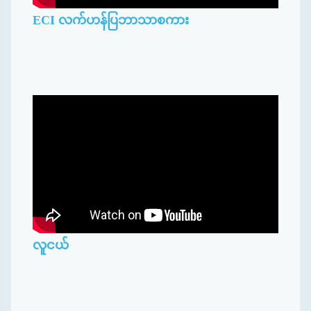
ECI လက်ဟန်ပြဘာသာစကား
လူငယ်