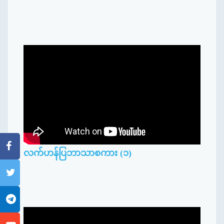
လက်ဟန်ပြဘာသာစကား (၁)