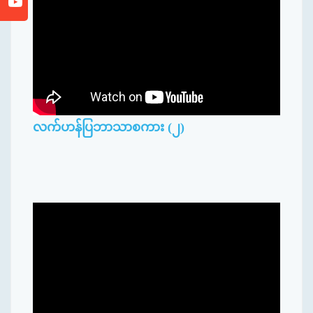
လက်ဟန်ပြဘာသာစကား (၂)