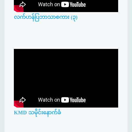
လက်ဟန်ပြဘာသာစကား (၃)
KMD သမိုင်းနောက်ခံ