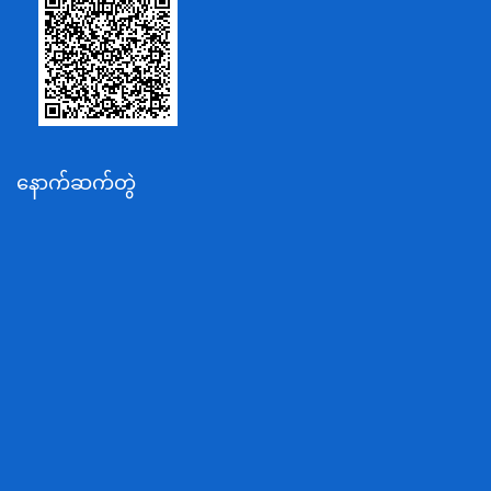
စိုက်ပျိုးရေး၊မွေးမြူရေးနှင့်ဆည်မြောင်းဝန်ကြီးဌာန
ပို့ဆောင်ရေးနှင့်ဆက်သွယ်ရေးဝန်ကြီးဌာန
သယံဇာတနှင့်ပတ်ဝန်းကျင်ထိန်းသိမ်းရေးဝန်ကြီးဌာန
လျှပ်စစ်နှင့်စွမ်းအင်ဝန်ကြီးဌာန
နောက်ဆက်တွဲ
အလုပ်သမား၊လူဝင်မှုကြီးကြပ်ရေးနှင့်ပြည်သူ့အင်အား
ဝန်ကြီးဌာန
စီးပွားရေးနှင့်ကူးသန်းရောင်းဝယ်ရေးဝန်ကြီးဌာန
ပညာရေးဝန်ကြီးဌာန
ကျန်းမာရေးနှင့်အားကစားဝန်ကြီးဌာန
ဆောက်လုပ်ရေးဝန်ကြီးဌာန
လူမူဝန်ထမ်း၊ကယ်ဆယ်ရေးနှင့်ပြန်လည်နေရာချထားရေး
ဝန်ကြီးဌာန
ဟိုတယ်နှင့်ခရီးသွားလာရေးဝန်ကြီးဌာန