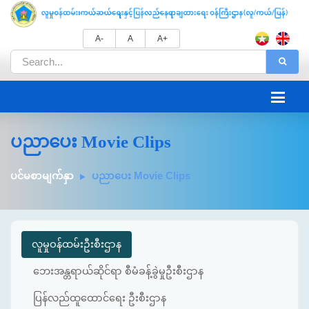
A-
A
A+
ပညာပေး Movie Clips
ပင်မစာမျက်နှာ
ပညာပေး Movie Clips
လူမှုဝန်ထမ်းဦးစီးဌာန
ဘေးအန္တရာယ်ဆိုင်ရာ စီမံခန့်ခွဲမှုဦးစီးဌာန
ပြန်လည်ထူထောင်ရေး ဦးစီးဌာန