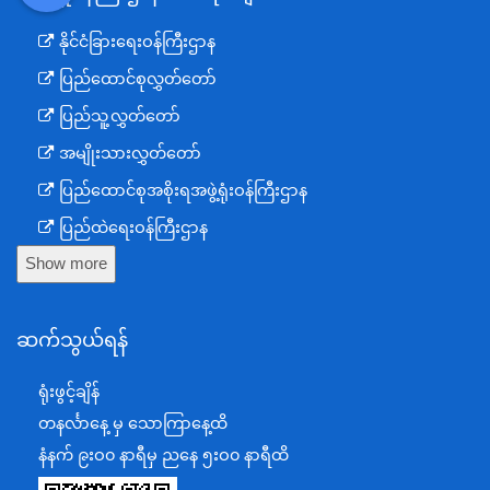
DDM
MOS
DSW
DOR
နိုင်ငံခြားရေးဝန်ကြီးဌာန
ပြည်ထောင်စုလွှတ်တော်
ပြည်သူ့လွှတ်တော်
အမျိုးသားလွှတ်တော်
ပြည်ထောင်စုအစိုးရအဖွဲ့ရုံးဝန်ကြီးဌာန
ပြည်ထဲရေးဝန်ကြီးဌာန
Show more
ကာကွယ်ရေးဝန်ကြီးဌာန
နယ်စပ်ရေးရာဝန်ကြီးဌာန
ဆက်သွယ်ရန်
စီမံကိန်း၊ဘဏ္ဍာရေးနှင့်စက်မှုဝန်ကြီးဌာန
ရင်းနှီးမြှုပ်နှံမှုနှင့် နိုင်ငံခြားစီးပွားဆက်သွယ်ရေးဝန်ကြီးဌာန
ရုံးဖွင့်ချိန်
အပြည်ပြည်ဆိုင်ရာပူးပေါင်းဆောင်ရွက်ရေးဝန်ကြီးဌာန
တနင်္လာနေ့ မှ သောကြာနေ့ထိ
ပြန်ကြားရေးဝန်ကြီးဌာန
နံနက် ၉းဝ၀ နာရီမှ ညနေ ၅းဝ၀ နာရီထိ
သာသနာရေးနှင့် ယဉ်ကျေးမှုဝန်ကြီးဌာန