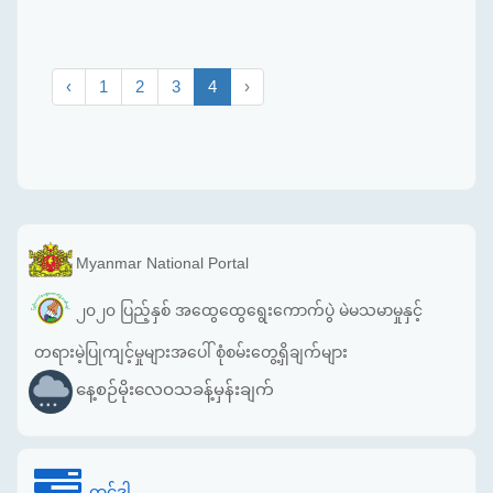
‹
1
2
3
4
›
Myanmar National Portal
၂၀၂၀ ပြည့်နှစ် အထွေထွေရွေးကောက်ပွဲ မဲမသမာမှုနှင့်
တရားမဲ့ပြုကျင့်မှုများအပေါ် စုံစမ်းတွေ့ရှိချက်များ
နေ့စဉ်မိုးလေဝသခန့်မှန်းချက်
တင်ဒါ