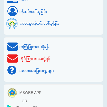
ဝန်ထမ်းခေါ်ယူခြင်း
စေတနာ့ဝန်ထမ်းခေါ်ယူခြင်း
အကြံပြုစာပေးပို့ရန်
တိုင်ကြားစာပေးပို့ရန်
အမေး၊အဖြေကဏ္ဍများ
MSWRR APP
OR