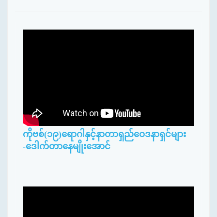
ကိုဗစ်(၁၉)ရောဂါနှင့်နာတာရှည်ဝေဒနာရှင်များ
-ဒေါက်တာနေမျိုးအောင်