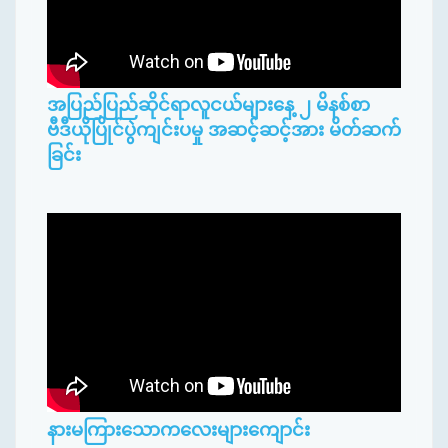
အပြည်ပြည်ဆိုင်ရာလူငယ်များနေ့ ၂ မိနစ်စာ
ဗီဒီယိုပြိုင်ပွဲကျင်းပမှု အဆင့်ဆင့်အား မိတ်ဆက်
ခြင်း
နားမကြားသောကလေးများကျောင်း