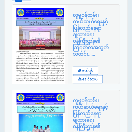
လူမှုဝန်ထမ်း၊
ကယ်ဆယ်ရေးနှင့်
ပြန်လည်နေရာ
ချထားရေး
ဝန်ကြီးဌာန၏
ဩဂုတ်လအတွက်
သတင်း......
Published By
:
ဖတ်ရန်
Ministry
ဒေါင်းလုပ်
လူမှုဝန်ထမ်း၊
ကယ်ဆယ်ရေးနှင့်
ပြန်လည်နေရာ
ချထားရေး
ဝန်ကြီးဌာန၏