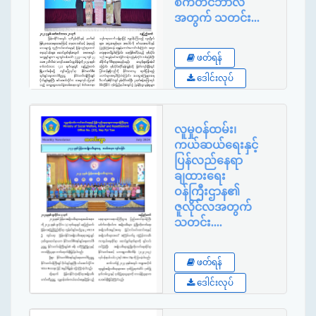
စက်တင်ဘာလ
အတွက် သတင်း...
Published By
:
ဖတ်ရန်
Ministry
ဒေါင်းလုပ်
လူမှုဝန်ထမ်း၊
ကယ်ဆယ်ရေးနှင့်
ပြန်လည်နေရာ
ချထားရေး
ဝန်ကြီးဌာန၏
ဇူလိုင်လအတွက်
သတင်း....
Published By
:
ဖတ်ရန်
Ministry
ဒေါင်းလုပ်