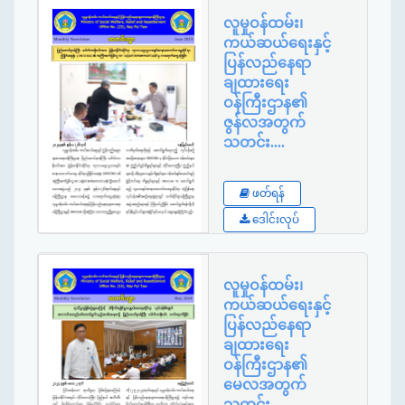
လူမှုဝန်ထမ်း၊
ကယ်ဆယ်ရေးနှင့်
ပြန်လည်နေရာ
ချထားရေး
ဝန်ကြီးဌာန၏
ဇွန်လအတွက်
သတင်း....
Published By
:
ဖတ်ရန်
Ministry
ဒေါင်းလုပ်
လူမှုဝန်ထမ်း၊
ကယ်ဆယ်ရေးနှင့်
ပြန်လည်နေရာ
ချထားရေး
ဝန်ကြီးဌာန၏
မေလအတွက်
သတင်း....