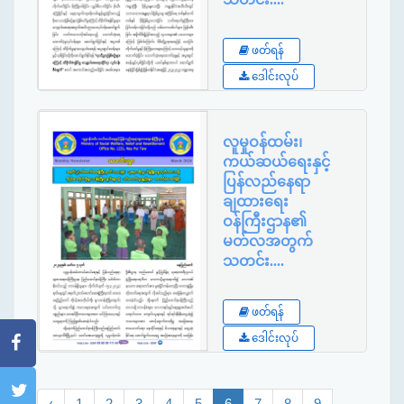
Published By
:
ဖတ်ရန်
Ministry
ဒေါင်းလုပ်
လူမှုဝန်ထမ်း၊
ကယ်ဆယ်ရေးနှင့်
ပြန်လည်နေရာ
ချထားရေး
ဝန်ကြီးဌာန၏
မတ်လအတွက်
သတင်း....
Published By
:
ဖတ်ရန်
Ministry
ဒေါင်းလုပ်
‹
1
2
3
4
5
6
7
8
9