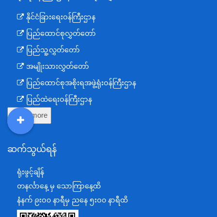
နိုင်ငံခြားရေးဝန်ကြီးဌာန
ပြည်ထောင်စုလွှတ်တော်
ပြည်သူ့လွှတ်တော်
အမျိုးသားလွှတ်တော်
ပြည်ထောင်စုအစိုးရအဖွဲ့ရုံးဝန်ကြီးဌာန
ပြည်ထဲရေးဝန်ကြီးဌာန
Show more
ကာကွယ်ရေးဝန်ကြီးဌာန
DDM
MOS
DSW
DOR
နယ်စပ်ရေးရာဝန်ကြီးဌာန
ဆက်သွယ်ရန်
စီမံကိန်း၊ဘဏ္ဍာရေးနှင့်စက်မှုဝန်ကြီးဌာန
ရင်းနှီးမြှုပ်နှံမှုနှင့် နိုင်ငံခြားစီးပွားဆက်သွယ်ရေးဝန်ကြီးဌာန
ရုံးဖွင့်ချိန်
အပြည်ပြည်ဆိုင်ရာပူးပေါင်းဆောင်ရွက်ရေးဝန်ကြီးဌာန
တနင်္လာနေ့ မှ သောကြာနေ့ထိ
ပြန်ကြားရေးဝန်ကြီးဌာန
နံနက် ၉းဝ၀ နာရီမှ ညနေ ၅းဝ၀ နာရီထိ
သာသနာရေးနှင့် ယဉ်ကျေးမှုဝန်ကြီးဌာန