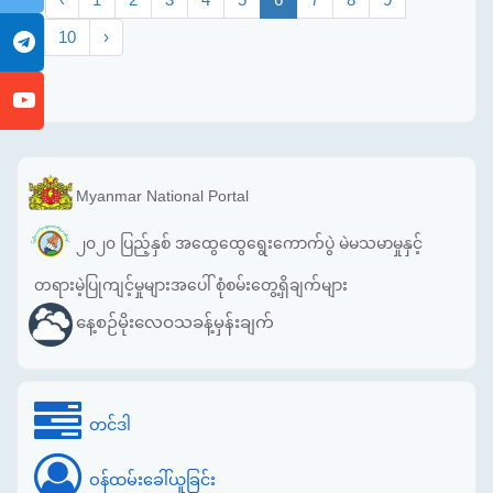
10
›
Myanmar National Portal
၂၀၂၀ ပြည့်နှစ် အထွေထွေရွေးကောက်ပွဲ မဲမသမာမှုနှင့်
တရားမဲ့ပြုကျင့်မှုများအပေါ် စုံစမ်းတွေ့ရှိချက်များ
နေ့စဉ်မိုးလေဝသခန့်မှန်းချက်
တင်ဒါ
ဝန်ထမ်းခေါ်ယူခြင်း