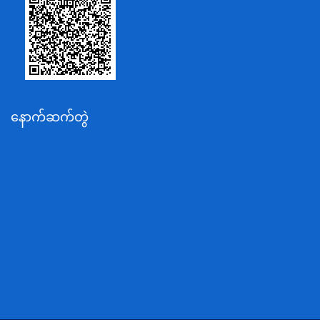
စိုက်ပျိုးရေး၊မွေးမြူရေးနှင့်ဆည်မြောင်းဝန်ကြီးဌာန
ပို့ဆောင်ရေးနှင့်ဆက်သွယ်ရေးဝန်ကြီးဌာန
သယံဇာတနှင့်ပတ်ဝန်းကျင်ထိန်းသိမ်းရေးဝန်ကြီးဌာန
လျှပ်စစ်နှင့်စွမ်းအင်ဝန်ကြီးဌာန
နောက်ဆက်တွဲ
အလုပ်သမား၊လူဝင်မှုကြီးကြပ်ရေးနှင့်ပြည်သူ့အင်အား
ဝန်ကြီးဌာန
စီးပွားရေးနှင့်ကူးသန်းရောင်းဝယ်ရေးဝန်ကြီးဌာန
ပညာရေးဝန်ကြီးဌာန
ကျန်းမာရေးနှင့်အားကစားဝန်ကြီးဌာန
ဆောက်လုပ်ရေးဝန်ကြီးဌာန
လူမူဝန်ထမ်း၊ကယ်ဆယ်ရေးနှင့်ပြန်လည်နေရာချထားရေး
ဝန်ကြီးဌာန
ဟိုတယ်နှင့်ခရီးသွားလာရေးဝန်ကြီးဌာန