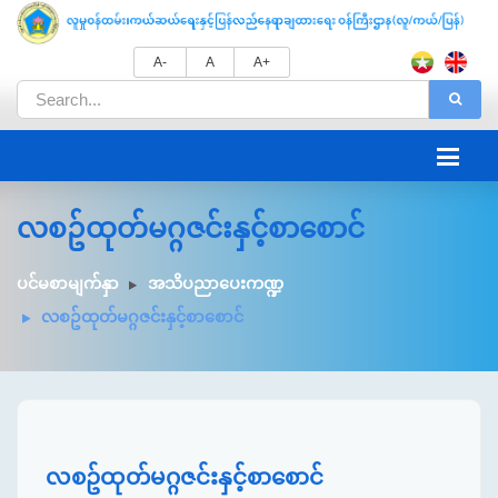
A-
A
A+
လစဥ်ထုတ်မဂ္ဂဇင်းနှင့်စာစောင်
ပင်မစာမျက်နှာ
အသိပညာပေးကဏ္ဍ
လစဥ်ထုတ်မဂ္ဂဇင်းနှင့်စာစောင်
လစဥ်ထုတ်မဂ္ဂဇင်းနှင့်စာစောင်