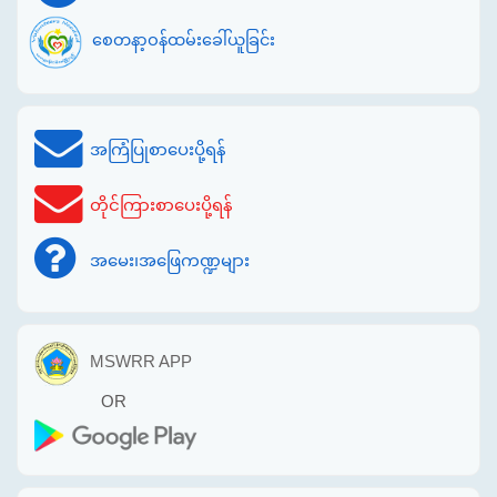
စေတနာ့ဝန်ထမ်းခေါ်ယူခြင်း
အကြံပြုစာပေးပို့ရန်
တိုင်ကြားစာပေးပို့ရန်
အမေး၊အဖြေကဏ္ဍများ
MSWRR APP
OR