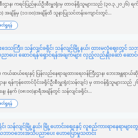
ှုဦးစီးဌာန၊ ကရင်ပြည်နယ်ဦးစီးမှူးရုံးမှ တာဝန်ရှိသူများသည် (၃၀.၃.၂၀၂၆) ရက်
၀) အချိန်မှ (၁၁:၀၀)အချိန်ထိ သူနာပြုသင်တန်းကျောင်းတွင်...
်ရှုရန်
င်းဒေသကြီး၊ သန်လျင်ခရိုင်၊ သန်လျင်မြို့နယ်၊ ထားမလုံဈေးတွင် 
ပေး ဆောင်ရန်/ရှောင်ရန်အချက်များ လှည့်လည်နှိုးဆော် ဆောင်ရ
၆
်း၊ ကယ်ဆယ်ရေးနှင့် ပြန်လည်နေရာချထားရေးဝန်ကြီးဌာန၊ ဘေးအန္တရာယ်ဆိုင
စီးဌာန၊ ရန်ကုန်တောင်ပိုင်းခရိုင်ဦးစီးမှူးရုံး(သန်လျင်) မှ တာဝန်ရှိသူများသည် ၂
့၊ နံနက် (၀၈:၀၀)နာရီအချိန်တွင် သန်လျင်ခရိုင်၊...
်ရှုရန်
ုင်၊ သန်လျင်မြို့နယ်၊ မြို့‌ဟောင်းစျေးနှင့် လူစည်ကားရာနေရာများတွ
ု့ သဘာဝဘေးအသိပညာပေး ဟောပြောမှုသတင်း