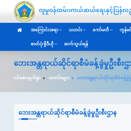
အကြောင်းအရာ
သတင်း
ကော်မတီ
ကွန်ဗင်
ဓာတ်ပုံ/ဗွီဒီယို
ဆက်သွယ်ရန်
ဘေးအန္တရာယ်ဆိုင်ရာစီမံခန့်ခွဲမှုဦးစီ
ပင်မစာမျက်နှာ
သတင်းများ
ဘေးအန္တရာယ်ဆိုင်ရာစီမံခန့်ခွဲမ
ဘေးအန္တရာယ်ဆိုင်ရာစီမံခန့်ခွဲမှုဦးစီးဌာန