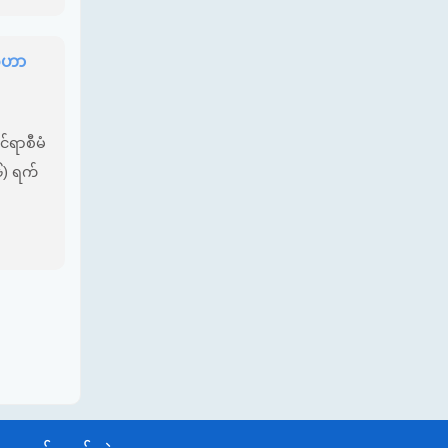
ဂေဟာ
်ရာစီမံ
၂၆) ရက်