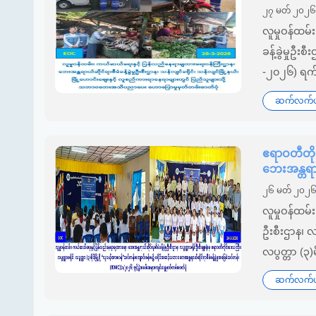
၂၇ မတ် ၂၀၂
လူမှုဝန်ထမ
ခန့်ခွဲမှုဦး
-၂၀၂၆) ရက်န
ဆက်လက်ဖတ
ဧရာဝတီတိုင
ဘေးအန္တရာယ
၂၆ မတ် ၂၀၂
လူမှုဝန်ထမ်
ဦးစီးဌာန၊ လပ
လပွတ္တာ (၃)မ
ဆက်လက်ဖတ