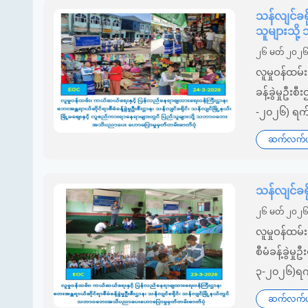
သန်လျင်ခရိ
သူများသိ
၂၆ မတ် ၂၀၂
လူမှုဝန်ထမ
ခန့်ခွဲမှုဦး
-၂၀၂၆) ရက်န
ဆက်လက်ဖတ
သန်လျင်ခ
၂၆ မတ် ၂၀၂
လူမှုဝန်ထမ
စီမံခန့်ခွဲမှ
၃-၂၀၂၆)ရက်န
ဆက်လက်ဖတ