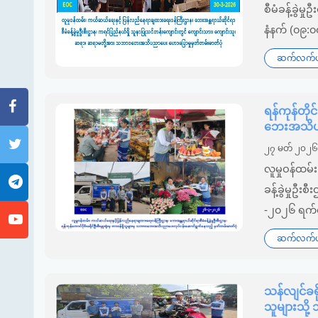
စီမံခန့်ခွဲမ
နံနက် (၀၉:၀
ဆက်လက်ဖတ
ရန်ကုန်တို
ဘေးအသိပညာ
၂၇ မတ် ၂၀၂
လူမှုဝန်ထမ
ခန့်ခွဲမှုဦး
-၂၀၂၆ ရက်နေ
ဆက်လက်ဖတ
သန်လျင်ခရိ
သူများသိ