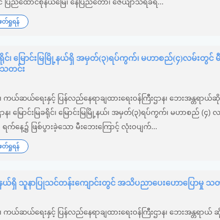
ွင် ပြည်ထောင်စုနယ်မြေ၊ နေပြည်တော်၊ ဇေယျာသီရိခရ...
်ရှုရန်
ရိုင်၊ မြောင်းမြမြို့နယ်ရှိ အမှတ်(၃)ရပ်ကွက်၊ မဟာစည်(၄)လမ်းတွင် 
ှုသတင်း
်း၊ ကယ်ဆယ်ရေးနှင့် ပြန်လည်နေရာချထားရေးဝန်ကြီးဌာန၊ ဘေးအန္တရာယ်ဆိုင
စီးဌာန၊ မြောင်းမြခရိုင်၊ မြောင်းမြမြို့နယ်၊ အမှတ်(၃)ရပ်ကွက်၊ မဟာစည် (၄) လ
ရက်နေ့၌ ဖြစ်ပွားခဲ့သော မီးဘေးကြောင့် လုံးဝပျက်...
်ရှုရန်
ယ်ရှိ သူနာပြုသင်တန်းကျောင်းတွင် အသိပညာပေးဟောပြောမှု သတ
်း၊ ကယ်ဆယ်ရေးနှင့် ပြန်လည်နေရာချထားရေးဝန်ကြီးဌာန၊ ဘေးအန္တရာယ် ဆိ