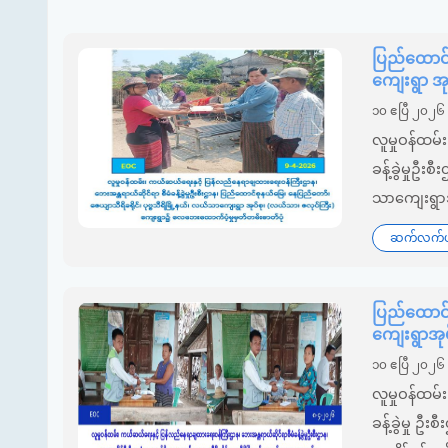
ပြည်ထောင်စ
ကျေးရွာ အ
၁၀ ဧပြီ ၂၀၂၆
လူမှုဝန်ထမ
ခန့်ခွဲမှုဦး
သာကျေးရွာအ
ဆက်လက်ဖတ
ပြည်ထောင်စ
ကျေးရွာအု
၁၀ ဧပြီ ၂၀၂၆
လူမှုဝန်ထမ
ခန့်ခွဲမှု ဥ