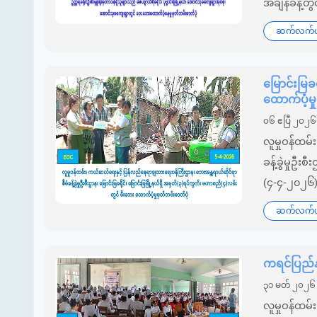
အချိန်ခန့်တ
ဆက်လက်ဖတ
မြောင်းမြခ
ထောက်ပံ့မ
၀၆ ဧပြီ ၂၀၂၆
လူမှုဝန်ထမ
ခန့်ခွဲမှုဦး
(၄-၄-၂၀၂၆) 
ဆက်လက်ဖတ
ကရင်ပြည်န
၃၁ မတ် ၂၀၂၆
လူမှုဝန်ထမ