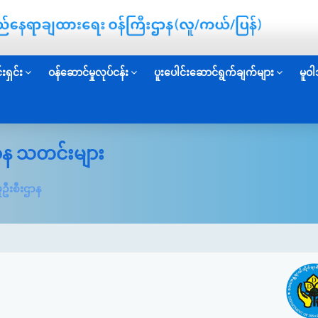
းရှင်း
ဝန်ဆောင်မှုလုပ်ငန်း
ပူးပေါင်းဆောင်ရွက်ချက်များ
မူဝါ
းဌာန သတင်းများ
ှုဦးစီးဌာန