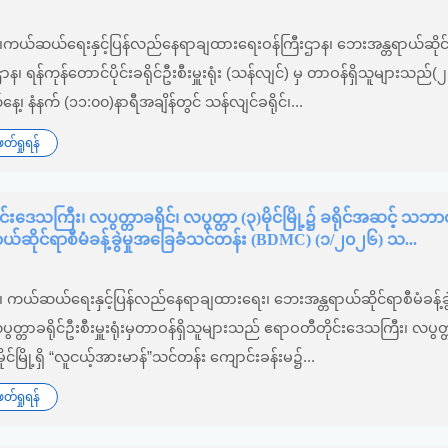
၆
်း၊ကယ်ဆယ်ရေးနှင့်ပြန်လည်နေရာချထားရေးဝန်ကြီးဌာန၊ ဘေးအန္တရာယ်ဆိုင်
စီးဌာန၊ ရန်ကုန်တောင်ပိုင်းခရိုင်ဦးစီးမှူးရုံး (သန်လျင်) မှ တာဝန်ရှိသူများသည်(
ေ့၊ နံနက် (၁၁:၀၀)နာရီအချိန်တွင် သန်လျင်ခရိုင်၊...
်ရှုရန်
်းဒေသကြီး၊ လပွတ္တာခရိုင်၊ လပွတ္တာ (၃)မိုင်မြို့၌ ခရိုင်အဆင့် သဘ
်ဆိုင်ရာစီမံခန့်ခွဲမှုအခြေခံသင်တန်း (BDMC) (၁/၂၀၂၆) သ...
၆
း၊ ကယ်ဆယ်ရေးနှင့်ပြန်လည်နေရာချထားရေး၊ ဘေးအန္တရာယ်ဆိုင်ရာစီမံခန့်ခွဲ
ွတ္တာခရိုင်ဦးစီးမှူးရုံးမှတာဝန်ရှိသူများသည် ဧရာဝတီတိုင်းဒေသကြီး၊ လပွတ္တ
ိုင်မြို့ရှိ “လူငယ့်အားမာန်”သင်တန်း ကျောင်းခန်းမ၌...
်ရှုရန်