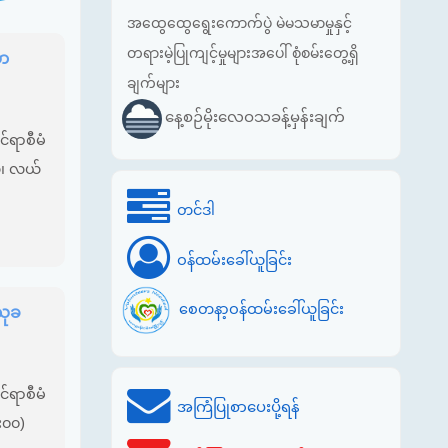
အထွေထွေရွေးကောက်ပွဲ မဲမသမာမှုနှင့်
တရားမဲ့ပြုကျင့်မှုများအပေါ် စုံစမ်းတွေ့ရှိ
သာ
ချက်များ
နေ့စဉ်မိုးလေဝသခန့်မှန်းချက်
်ရာစီမံ
ယ်၊ လယ်
တင်ဒါ
ဝန်ထမ်းခေါ်ယူခြင်း
စေတနာ့ဝန်ထမ်းခေါ်ယူခြင်း
သုခ
်ရာစီမံ
အကြံပြုစာပေးပို့ရန်
၇း၀၀)