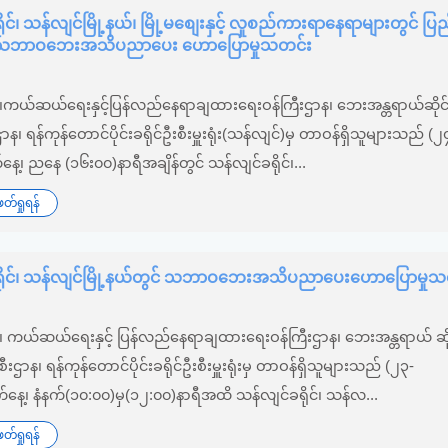
ုင်၊ သန်လျင်မြို့နယ်၊ မြို့မစျေးနှင့် လူစည်ကားရာနေရာများတွင် ပြ
ု့ သဘာဝဘေးအသိပညာပေး ‌‌ဟောပြောမှုသတင်း
၆
်း၊ကယ်ဆယ်ရေးနှင့်ပြန်လည်နေရာချထားရေးဝန်ကြီးဌာန၊ ဘေးအန္တရာယ်ဆိုင်
စီးဌာန၊ ရန်ကုန်တောင်ပိုင်းခရိုင်ဦးစီးမှူးရုံး(သန်လျင်)မှ တာဝန်ရှိသူများသည် (၂
ေ့၊ ညနေ (၁၆း၀၀)နာရီအချိန်တွင် သန်လျင်ခရိုင်၊...
်ရှုရန်
ရိုင်၊ သန်လျင်မြို့နယ်တွင် သဘာဝဘေးအသိပညာပေးဟောပြောမှုသ
၆
်း၊ ကယ်ဆယ်ရေးနှင့် ပြန်လည်နေရာချထားရေးဝန်ကြီးဌာန၊ ဘေးအန္တရာယ် ဆိ
ုဦးစီးဌာန၊ ရန်ကုန်တောင်ပိုင်းခရိုင်ဦးစီးမှူးရုံးမှ တာဝန်ရှိသူများသည် (၂၃-
ေ့၊ နံနက်(၁၀:၀၀)မှ(၁‌၂:၀၀)နာရီအထိ သန်လျင်ခရိုင်၊ သန်လ...
်ရှုရန်