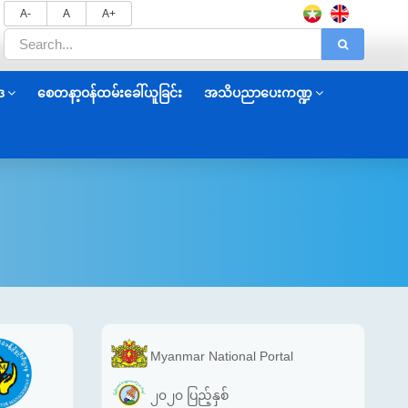
A-
A
A+
ဒ
စေတနာ့ဝန်ထမ်းခေါ်ယူခြင်း
အသိပညာပေးကဏ္ဍ
Myanmar National Portal
၂၀၂၀ ပြည့်နှစ်