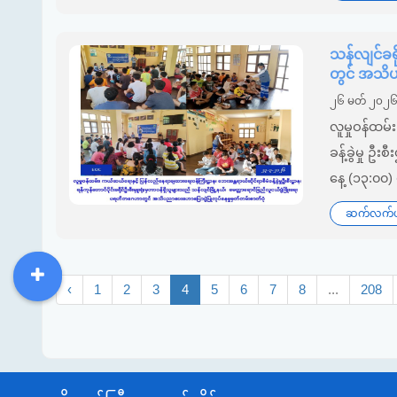
သန်လျင်ခရိ
တွင် အသိပ
၂၆ မတ် ၂၀၂
လူမှုဝန်ထမ
ခန့်ခွဲမှု ဥ
နေ့ (၁၃:၀၀)
ဆက်လက်ဖတ
‹
1
2
3
4
5
6
7
8
...
208
DDM
MOS
DSW
DOR