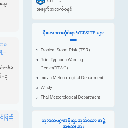
နေ့၊
အချက်အလက်စနစ်
မိုးလေဝသဆိုင်ရာ WEBSITE မျာ:
သဘာဝ
Tropical Storm Risk (TSR)
...
Joint Typhoon Warning
Center(JTWC)
်ရာစီမံ
၆ - ၃
Indian Meteorological Department
Windy
Thai Meteorological Department
င် ပြည်
ကုလသမဂ္ဂ/အစိုးရမဟုတ်သော အဖွဲ့
အစည်းများ