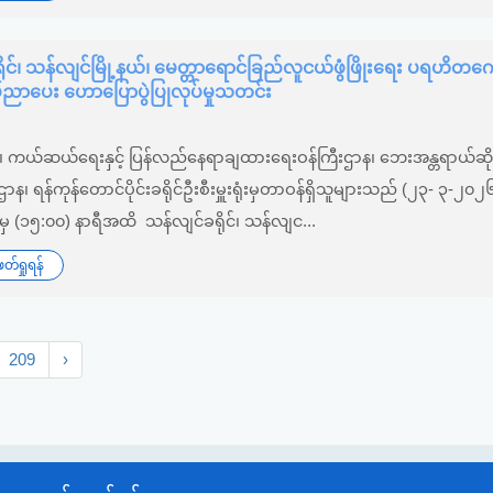
ုင်၊ သန်လျင်မြို့နယ်၊ မေတ္တာရောင်ခြည်လူငယ်ဖွံဖြိုးရေး ပရဟိတ
ညာပေး ဟောပြောပွဲပြုလုပ်မှုသတင်း
၆
်း၊ ကယ်ဆယ်ရေးနှင့် ပြန်လည်နေရာချထားရေးဝန်ကြီးဌာန၊ ဘေးအန္တရာယ်ဆိုင
ီးစီးဌာန၊ ရန်ကုန်တောင်ပိုင်းခရိုင်ဦးစီးမှူးရုံးမှတာဝန်ရှိသူများသည် (၂၃- ၃-၂၀
 မှ (၁‌၅:၀၀) နာရီအထိ သန်လျင်ခရိုင်၊ သန်လျင...
်ရှုရန်
209
›