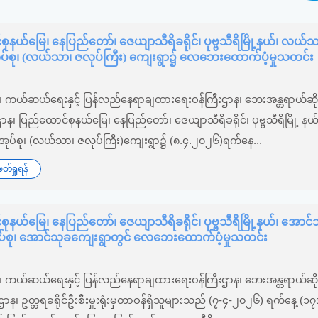
ုနယ်မြေ၊ နေပြည်တော်၊ ဇေယျာသီရိခရိုင်၊ ပုဗ္ဗသီရိမြို့နယ်၊ လယ်
ုပ်စု၊ (လယ်သာ၊ ဇလုပ်ကြီး) ကျေးရွာ၌ လေဘေးထောက်ပံ့မှုသတင်း
်း၊ ကယ်ဆယ်ရေးနှင့် ပြန်လည်နေရာချထားရေးဝန်ကြီးဌာန၊ ဘေးအန္တရာယ်ဆိုင
စီးဌာန၊ ပြည်ထောင်စုနယ်မြေ၊ နေပြည်တော်၊ ဇေယျာသီရိခရိုင်၊ ပုဗ္ဗသီရိမြို့ န
ုပ်စု၊‌ (လယ်သာ၊ ဇလုပ်ကြီး)‌ကျေးရွာ၌ (၈.၄.၂၀၂၆)ရက်နေ...
်ရှုရန်
ုနယ်မြေ၊ နေပြည်တော်၊ ဇေယျာသီရိခရိုင်၊ ပုဗ္ဗသီရိမြို့နယ်၊ အောင်
ပ်စု၊‌ အောင်သု‌‌ခကျေးရွာတွင် လေဘေးထောက်ပံ့မှုသတင်း
်း၊ ကယ်ဆယ်ရေးနှင့် ပြန်လည်နေရာချထားရေးဝန်ကြီးဌာန၊ ဘေးအန္တရာယ်ဆိုင
ီးစီးဌာန၊ ဥတ္တရခရိုင်ဦးစီးမှူးရုံးမှတာဝန်ရှိသူများသည် (၇-၄-၂၀၂၆) ရက်နေ့ (၁