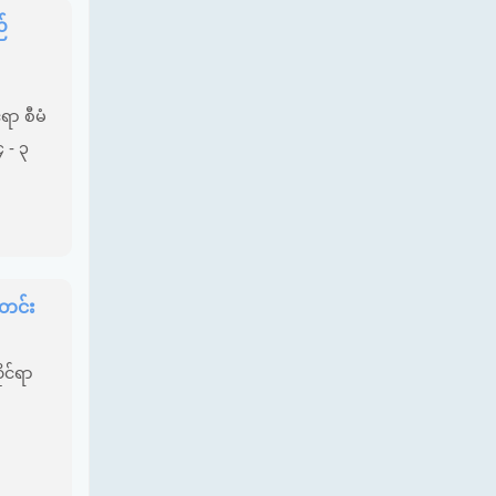
ည်
ရာ စီမံ
၄ - ၃
တင်း
ုင်ရာ