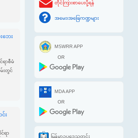
တိုင်ကြားစာပေးပို့ရန်
အမေး၊အဖြေကဏ္ဍများ
မီးဘေး
MSWRR APP
OR
်ရာစီမံ
မ်းတွင်
MDA APP
OR
င်း
ုင်ရာ
မြန်မာဥပဒေသတင်း